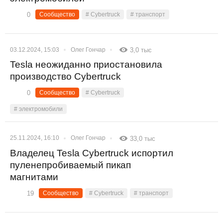
0
Сообщество
# Cybertruck
# транспорт
03.12.2024, 15:03
Олег Гончар
3,0 тыс
Tesla неожиданно приостановила
производство Cybertruck
0
Сообщество
# Cybertruck
# электромобили
25.11.2024, 16:10
Олег Гончар
33,0 тыс
Владелец Tesla Cybertruck испортил
пуленепробиваемый пикап
магнитами
19
Сообщество
# Cybertruck
# транспорт