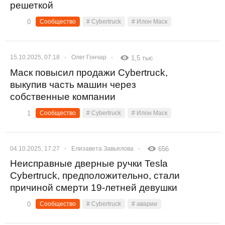
решеткой
0
Сообщество
# Cybertruck
# Илон Маск
15.10.2025, 07:18
Олег Гончар
1,5 тыс
Маск повысил продажи Cybertruck,
выкупив часть машин через
собственные компании
1
Сообщество
# Cybertruck
# Илон Маск
04.10.2025, 17:27
Елизавета Завьялова
656
Неисправные дверные ручки Tesla
Cybertruck, предположительно, стали
причиной смерти 19-летней девушки
0
Сообщество
# Cybertruck
# аварии