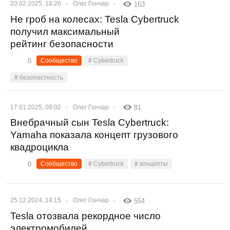
20.02.2025, 18:26
Олег Гончар
163
Не гроб на колесах: Tesla Cybertruck
получил максимальный
рейтинг безопасности
0
Сообщество
# Cybertruck
# безопастность
17.01.2025, 08:02
Олег Гончар
81
Внебрачный сын Tesla Cybertruck:
Yamaha показала концепт грузового
квадроцикла
0
Сообщество
# Cybertruck
# концепты
25.12.2024, 14:15
Олег Гончар
554
Tesla отозвала рекордное число
электромобилей