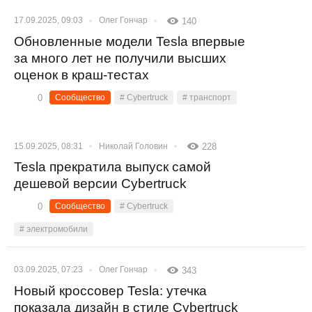
17.09.2025, 09:03
Олег Гончар
140
Обновленные модели Tesla впервые
за много лет не получили высших
оценок в краш-тестах
0
Сообщество
# Cybertruck
# транспорт
15.09.2025, 08:31
Николай Головин
228
Tesla прекратила выпуск самой
дешевой версии Cybertruck
0
Сообщество
# Cybertruck
# электромобили
03.09.2025, 07:23
Олег Гончар
343
Новый кроссовер Tesla: утечка
показала дизайн в стиле Cybertruck