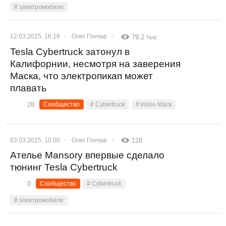
# электромобили
12.03.2025, 16:16
Олег Гончар
79,2 тыс
Tesla Cybertruck затонул в
Калифорнии, несмотря на заверения
Маска, что электропикап может
плавать
28
Сообщество
# Cybertruck
# Илон Маск
03.03.2025, 10:00
Олег Гончар
128
Ателье Mansory впервые сделало
тюнинг Tesla Cybertruck
0
Сообщество
# Cybertruck
# электромобили