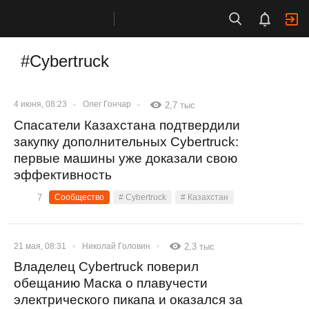
#Cybertruck
4 июня, 08:23
Олег Гончар
2,7 тыс
Спасатели Казахстана подтвердили
закупку дополнительных Cybertruck:
первые машины уже доказали свою
эффективность
7
Сообщество
# Cybertruck
# Казахстан
21 мая, 08:31
Николай Головин
2,3 тыс
Владелец Cybertruck поверил
обещанию Маска о плавучести
электрического пикапа и оказался за