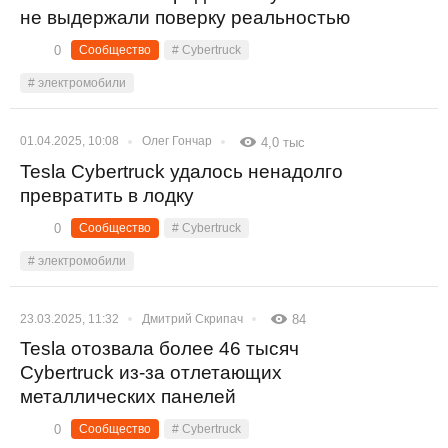
не выдержали поверку реальностью
0
Сообщество
# Cybertruck
# электромобили
01.04.2025, 10:08
Олег Гончар
4,0 тыс
Tesla Cybertruck удалось ненадолго
превратить в лодку
0
Сообщество
# Cybertruck
# электромобили
23.03.2025, 11:32
Дмитрий Скрипач
84
Tesla отозвала более 46 тысяч
Cybertruck из-за отлетающих
металлических панелей
0
Сообщество
# Cybertruck