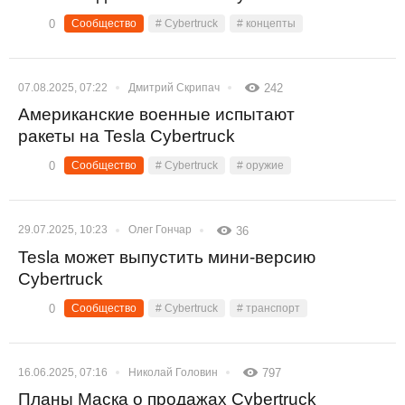
0
Сообщество
# Cybertruck
# концепты
07.08.2025, 07:22
Дмитрий Скрипач
242
Американские военные испытают
ракеты на Tesla Cybertruck
0
Сообщество
# Cybertruck
# оружие
29.07.2025, 10:23
Олег Гончар
36
Tesla может выпустить мини-версию
Cybertruck
0
Сообщество
# Cybertruck
# транспорт
16.06.2025, 07:16
Николай Головин
797
Планы Маска о продажах Cybertruck