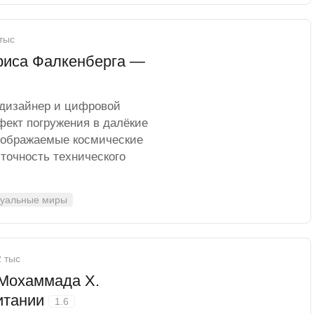
 тыс
риса Фалкенберга —
т-дизайнер и цифровой
ект погружения в далёкие
оображаемые космические
 точность технического
зуальные миры
2 тыс
 Мохаммада Х.
итании
1.6