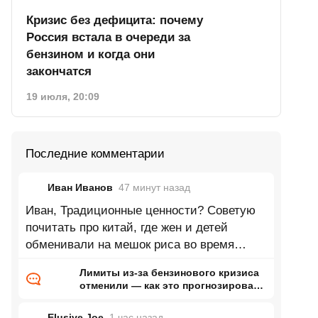
Кризис без дефицита: почему
Россия встала в очереди за
бензином и когда они
закончатся
19 июля, 20:09
Последние комментарии
Иван Иванов
47 минут
назад
Иван, Традиционные ценности? Советую
почитать про китай, где жен и детей
обменивали на мешок риса во время
голода. Можно про древний рим или
Лимиты из-за бензинового кризиса
отменили — как это прогнозировал
ранее Naked Science
Elusive Joe
1 час
назад