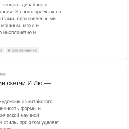
 концепт-дизайнер и
ании. В своих проектах он
ментами, вдохновлёнными
о машины, мехи и
о инопланетно и
n
# биомеханика
 тыс
ие скетчи И Лю —
художник из китайского
оничность формы и
сической научной
 стиль, при этом уделяет