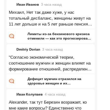
Иван Иванов
3 часа
назад
Михаил, Нет так даже хуже, у нас
тотальный дисбаланс, женщины живут на
11 лет дольше и на 5 лет раньше пенсия.
В среднем где то 17-18 лет на пенсии.
Лимиты из-за бензинового кризиса
отменили — как это прогнозировал
ранее Naked Science
Dmitriy Dorian
3 часа
назад
"Согласно экономической теории,
соотношение мужчин и женщин влияет на
формирование отношений, распределение
ресурсов внутри семьи и положение
Дефицит мужчин отразился на
здоровье женщин и их
новорожденных детей
Иван Колупаев
4 часа
назад
Alexander, так тут Березин возражает, ко
мне какие вопросы? Единственно что