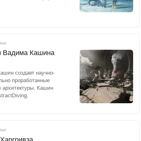
 тыс
м Вадима Кашина
ашин создает научно-
ально проработанные
 архитектуры. Кашин
tractDiving.
 тыс
Харгривза