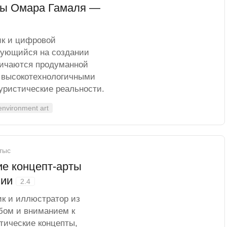
ты Омара Гамаля —
ик и цифровой
рующийся на создании
личаются продуманной
 высокотехнологичными
уристические реальности.
environment art
 тыс
е концепт-арты
лии
2.4
ик и иллюстратор из
бом и вниманием к
тические концепты,