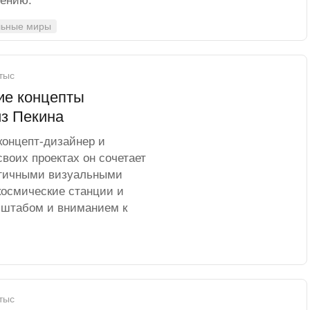
оению.
льные миры
 тыс
ие концепты
з Пекина
концепт-дизайнер и
воих проектах он сочетает
огичными визуальными
космические станции и
сштабом и вниманием к
 тыс