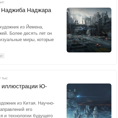
тыс
а Наджиба Наджара
удожник из Йемена,
жей. Более десять лет он
визуальные миры, которые
рт
0 тыс
 иллюстрации Ю-
дожник из Китая. Научно-
аправлений его
ия и технологии будущего