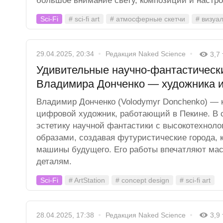
большое внимание свету, композиции и настр
Sci-Fi
# sci-fi art
# атмосферные скетчи
# визуа
29.04.2025, 20:34
Редакция Naked Science
3,7
Удивительные научно-фантастическ
Владимира Донченко — художника и
Владимир Донченко (Volodymyr Donchenko) — 
цифровой художник, работающий в Пекине. В с
эстетику научной фантастики с высокотехнол
образами, создавая футуристические города, 
машины будущего. Его работы впечатляют ма
деталям.
Sci-Fi
# ArtStation
# concept design
# sci-fi art
28.04.2025, 17:38
Редакция Naked Science
3,9