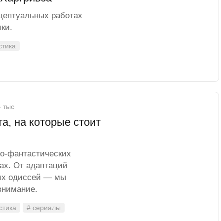
цептуальных работах
ки.
стика
4 тыс
а, на которые стоит
но-фантастических
ах. От адаптаций
их одиссей — мы
внимание.
стика
# сериалы