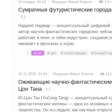
10 января, 15:12
Редакция Naked Science
1,4 
Сумрачные футуристические город
2.2
Наджиб Наджар — концептуальный цифровой х
автор научно-фантастических городских пейза
работает в кино- и гейм-индустрии, создавая 
оживают в фильмах и играх.
Sci-Fi
# арт
# иллюстрации
# концепт-а
1
15.11.2025, 21:54
Редакция Naked Science
19,
Оживающие научно-фантастические
Цон Тана
2.1
Ю-Цон Тан (YuCong Tang) — концептуальный ху
фантастические мотивы — одно из основных н
творчества. Он исследует, как научные открыт