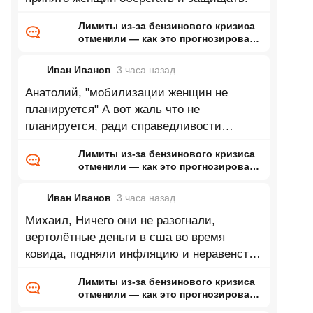
Лимиты из-за бензинового кризиса
отменили — как это прогнозировал
ранее Naked Science
Иван Иванов
3 часа
назад
Анатолий, "мобилизации женщин не
планируется" А вот жаль что не
планируется, ради справедливости
провести 300к мобилизацию среди
Лимиты из-за бензинового кризиса
женщин и
отменили — как это прогнозировал
ранее Naked Science
Иван Иванов
3 часа
назад
Михаил, Ничего они не разогнали,
вертолётные деньги в сша во время
ковида, подняли инфляцию и неравенство
ещё сильнее. Мало того, почти все
Лимиты из-за бензинового кризиса
отменили — как это прогнозировал
ранее Naked Science