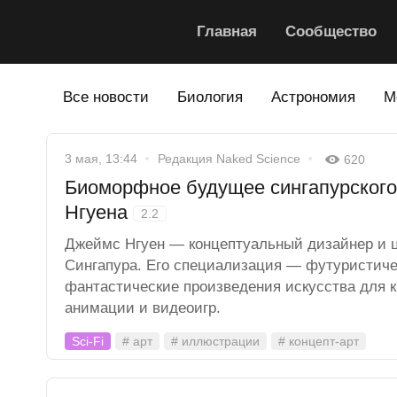
Главная
Сообщество
Все новости
Биология
Астрономия
М
3 мая, 13:44
Редакция Naked Science
620
Биоморфное будущее сингапурског
Нгуена
2.2
Джеймс Нгуен — концептуальный дизайнер и 
Сингапура. Его специализация — футуристиче
фантастические произведения искусства для к
анимации и видеоигр.
Sci-Fi
# арт
# иллюстрации
# концепт-арт