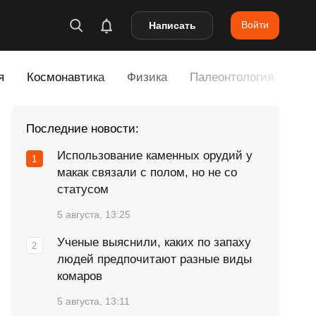
Войти
Написать
я
Космонавтика
Физика
Палеонтология
Тех
Последние новости:
Использование каменных орудий у
макак связали с полом, но не со
статусом
5 августа, 13:25
Ученые выяснили, каких по запаху
людей предпочитают разные виды
комаров
5 августа, 13:11