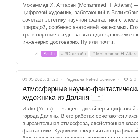
Мохаммад Х. Аттаран (Mohammad H. Attaran) —
цифровой художник, работающий в Великобрит
сочетает эстетику научной фантастики с эле
природой, особенно анатомией насекомых. Ег
транспортные средства выглядят одновременн
инженерно достоверно. Ну или почти.
Sci-Fi
# 3D-дизайн
# Mohammad H. Attara
14
03.05.2025, 14:20
Редакция Naked Science
2,0
Атмосферные научно-фантастическ
художника из Даляня
1.7
И Лю (Yi Liu) — концепт-дизайнер и цифровой 
города Далянь. В его работах сочетаются лак
выразительная атмосфера, свойственная клас
фантастике. Художник предпочитает графичный