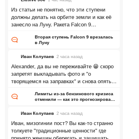
Из статьи не понятно, что эти ступени
должны делать на орбите земли и как её
занесло на Луну. Ракета Falcon 9
стартовала 15 января 2025 года и успешно
Вторая ступень Falcon 9 врезалась
в Луну
Иван Колупаев
2 часа
назад
Alexander, да вы не переживайте 😁 скоро
запретят выкладывать фото и "о
творящемся на заправках" и снова опять
все станет хорошо. Ну это я так шучу. На
Лимиты из-за бензинового кризиса
отменили — как это прогнозировал
ранее Naked Science
Иван Колупаев
2 часа
назад
Иван, мизогинии пост? Вы как-то странно
толкуете "традиционные ценности" где
принято женщин оберегать и защищать.