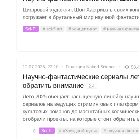
Цифровой художник Шон Харгривз в своих кон
погружает в брутальный мир научной фантасти
Sci-Fi
# sci-fi art
# концепт-арт
# научная фанта
12.07.2025, 22:10
Редакция Naked Science
58,
Научно-фантастические сериалы лет
обратить внимание
2.4
Лето 2025 обещает насыщенную линейку науч
сериалов на ведущих стриминговых платформ
культовых романов до масштабных космическ
отобрали проекты, на которые стоит обратить 
Sci-Fi
# «Звездный путь»
# научная фанта
8