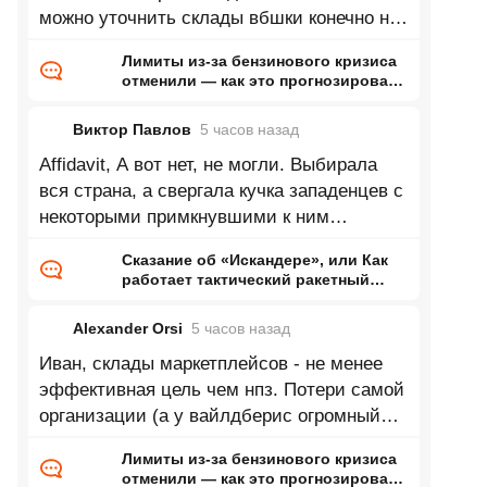
можно уточнить склады вбшки конечно не
такая важная стратегическая цель, но
Лимиты из-за бензинового кризиса
отменили — как это прогнозировал
ранее Naked Science
Виктор Павлов
5 часов
назад
Affidavit, А вот нет, не могли. Выбирала
вся страна, а свергала кучка западенцев с
некоторыми примкнувшими к ним
киевлянами.
Сказание об «Искандере», или Как
работает тактический ракетный
комплекс
Alexander Orsi
5 часов
назад
Иван, склады маркетплейсов - не менее
эффективная цель чем нпз. Потери самой
организации (а у вайлдберис огромный
долг перед банками), потери
Лимиты из-за бензинового кризиса
отменили — как это прогнозировал