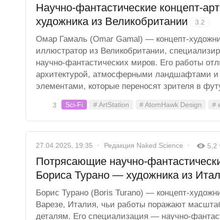
Научно-фантастические концепт-ар
художника из Великобритании
3.2
Омар Гамаль (Omar Gamal) — концепт-художн
иллюстратор из Великобритании, специализи
научно-фантастических миров. Его работы от
архитектурой, атмосферными ландшафтами и
элементами, которые переносят зрителя в фут
Sci-Fi
# ArtStation
# AtomHawk Design
# 
3
27.04.2025, 19:35
Редакция Naked Science
5,2
Потрясающие научно-фантастически
Бориса Турано — художника из Ита
Борис Турано (Boris Turano) — концепт-художн
Варезе, Италия, чьи работы поражают масшта
деталям. Его специализация — научно-фантас