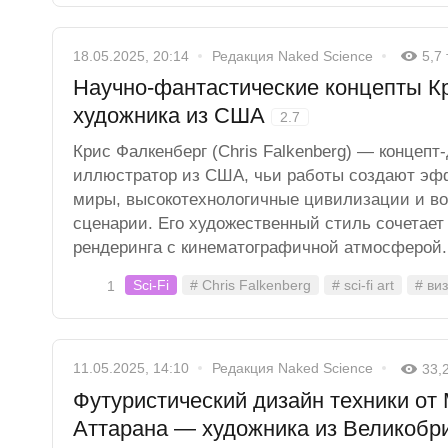
18.05.2025, 20:14
Редакция Naked Science
5,7
Научно-фантастические концепты К
художника из США
2.7
Крис Фалкенберг (Chris Falkenberg) — концеп
иллюстратор из США, чьи работы создают эфф
миры, высокотехнологичные цивилизации и в
сценарии. Его художественный стиль сочетает
рендеринга с кинематографичной атмосферой.
Sci-Fi
# Chris Falkenberg
# sci-fi art
# ви
1
11.05.2025, 14:10
Редакция Naked Science
33,
Футуристический дизайн техники от
Аттарана — художника из Великобр