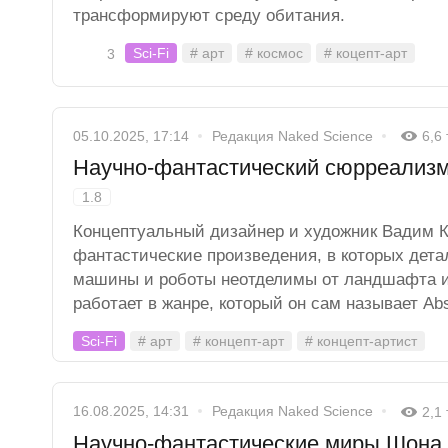
трансформируют среду обитания.
Sci-Fi
# арт
# космос
# коцепт-арт
3
05.10.2025, 17:14
Редакция Naked Science
6,6
Научно-фантастический сюрреализ
1.8
Концептуальный дизайнер и художник Вадим К
фантастические произведения, в которых дет
машины и роботы неотделимы от ландшафта и
работает в жанре, который он сам называет Abs
Sci-Fi
# арт
# концепт-арт
# концепт-артист
16.08.2025, 14:31
Редакция Naked Science
2,1
Научно-фантастические миры Шона 