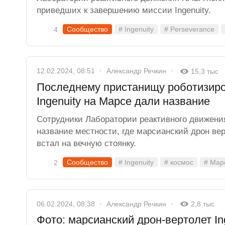
приведших к завершению миссии Ingenuity.
Сообщество
# Ingenuity
# Perseverance
4
12.02.2024, 08:51
Александр Речкин
15,3 тыс
Последнему пристанищу роботизиро
Ingenuity на Марсе дали название
Сотрудники Лаборатории реактивного движен
название местности, где марсианский дрон верт
встал на вечную стоянку.
Сообщество
# Ingenuity
# космос
# Мар
2
06.02.2024, 08:38
Александр Речкин
2,8 тыс
Фото: марсианский дрон-вертолет In