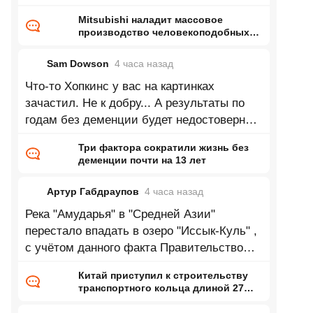
Mitsubishi наладит массовое
производство человекоподобных
роботов — до 1000 машин в месяц
на бывшей линии сборки
Sam Dowson
4 часа
назад
двигателей
Что-то Хопкинс у вас на картинках
зачастил. Не к добру... А результаты по
годам без деменции будет недостоверны
до тех пор, пока из выборки не станут
Три фактора сократили жизнь без
деменции почти на 13 лет
Артур Габдраупов
4 часа
назад
Река "Амударья" в "Средней Азии"
перестало впадать в озеро "Иссык-Куль" ,
с учётом данного факта Правительство
республики "Кыргызстан" приняло
Китай приступил к строительству
транспортного кольца длиной 27
тысяч километров