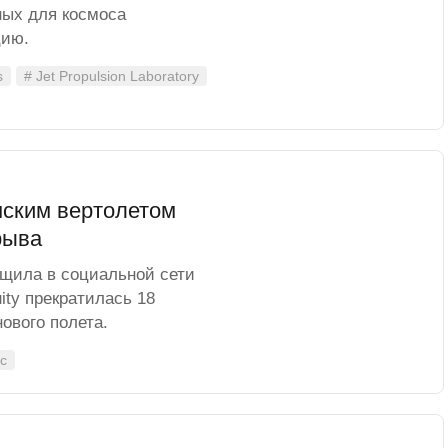
ных для космоса
цию.
s
# Jet Propulsion Laboratory
нским вертолетом
брыва
щила в социальной сети
uity прекратилась 18
нового полета.
с