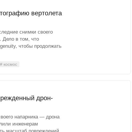
тографию вертолета
следние снимки своего
. Дело в том, что
ngenuity, чтобы продолжать
# космос
врежденный дрон-
своего напарника — дрона
волили инженерам
ять масштаб повреждений,