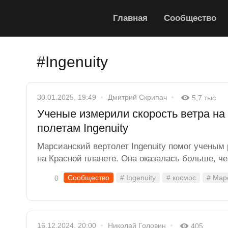
Главная
Сообщество
#Ingenuity
30.01.2025, 19:49
Дмитрий Скрипач
5,7 тыс
Ученые измерили скорость ветра на
полетам Ingenuity
Марсианский вертолет Ingenuity помог ученым 
на Красной планете. Она оказалась больше, ч
Сообщество
# Ingenuity
# космос
# Мар
0
16.12.2024, 20:00
Николай Головин
405