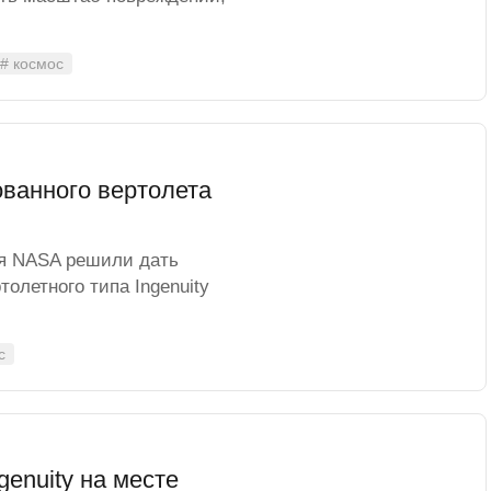
# космос
ванного вертолета
ия NASA решили дать
олетного типа Ingenuity
с
genuity на месте