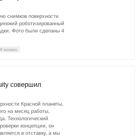
ию снимков поверхности
одинокий роботизированный
садки. Фото были сделаны 4
# космос
uity совершил
ерхности Красной планеты,
его на месяц работы,
да. Технологический
роверки концепции, он
вляется в отставку, а мы