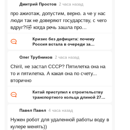
Дмитрий Простов
2 часа
назад
про ажиотаж, допустим, верно. а че у нас
люди так не доверяют государству, с чего
вдруг?!🤣 когда речь зашла про
увеличивающееся производство, автор
Кризис без дефицита: почему
Россия встала в очереди за
бензином и когда они закончатся
Олег Трубников
2 часа
назад
Chiril, не застал СССР? Пятилетка она на
то и пятилетка. А какая она по счету...
вторично
Китай приступил к строительству
транспортного кольца длиной 27
тысяч километров
Павел Павел
4 часа
назад
Нужен робот для удаленной работы воду в
кулере менять))