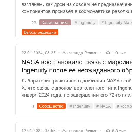
взглянем, как дрон из совсем не предназначен
компонентов произвел в космонавтике револю
Космонавтика
# Ingenuity
# Ingenuity Mar
23
Выбор редакции
22.01.2024, 08:25
Александр Речкин
1,0 тыс
NASA восстановило связь с марсиа
Ingenuity после ее неожиданного о
Лаборатория реактивного движения NASA сооб
Х, что связь с дроном вертолетного типа Ingen
января 2024 года, по завершении его 72-го пла
Сообщество
# Ingenuity
# NASA
# космо
0
12.01.2024, 15:55
Александр Речкин
8,3 тыс