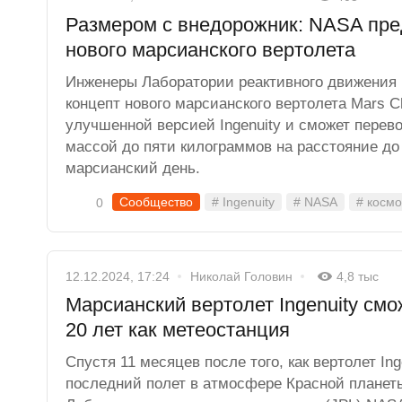
Размером с внедорожник: NASA пре
нового марсианского вертолета
Инженеры Лаборатории реактивного движения 
концепт нового марсианского вертолета Mars C
улучшенной версией Ingenuity и сможет перев
массой до пяти килограммов на расстояние до
марсианский день.
Сообщество
# Ingenuity
# NASA
# космо
0
12.12.2024, 17:24
Николай Головин
4,8 тыс
Марсианский вертолет Ingenuity см
20 лет как метеостанция
Спустя 11 месяцев после того, как вертолет In
последний полет в атмосфере Красной планет