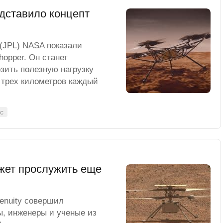
дставило концепт
(JPL) NASA показали
hopper. Он станет
озить полезную нагрузку
 трех километров каждый
с
ожет прослужить еще
genuity совершил
ы, инженеры и ученые из