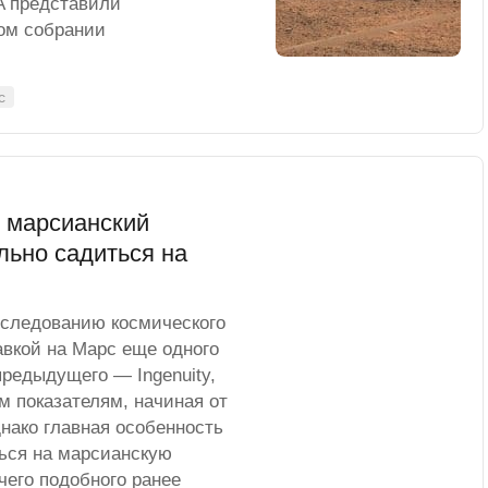
A представили
ом собрании
с
 марсианский
льно садиться на
сследованию космического
авкой на Марс еще одного
предыдущего — Ingenuity,
 показателям, начиная от
нако главная особенность
ться на марсианскую
чего подобного ранее