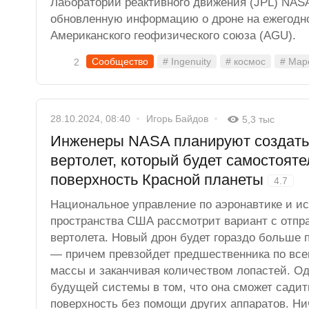
Лаборатории реактивного движения (JPL) NAS
обновленную информацию о дроне на ежегодн
Американского геофизического союза (AGU).
Сообщество
# Ingenuity
# космос
# Мар
2
28.10.2024, 08:40
Игорь Байдов
5,3 тыс
Инженеры NASA планируют создать
вертолет, который будет самостояте
поверхность Красной планеты
4.7
Национальное управление по аэронавтике и и
пространства США рассмотрит вариант с отпр
вертолета. Новый дрон будет гораздо больше 
— причем превзойдет предшественника по всем
массы и заканчивая количеством лопастей. Од
будущей системы в том, что она сможет сади
поверхность без помощи других аппаратов. Ни