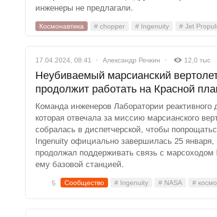
инженеры не предлагали.
Космонавтика
# chopper
# Ingenuity
# Jet Propul
17.04.2024, 08:41
Александр Речкин
12,0 тыс
Неубиваемый марсианский вертолет 
продолжит работать на Красной пла
Команда инженеров Лаборатории реактивного 
которая отвечала за миссию марсианского верто
собралась в диспетчерской, чтобы попрощатьс
Ingenuity официально завершилась 25 января,
продолжал поддерживать связь с марсоходом
ему базовой станцией.
Сообщество
# Ingenuity
# NASA
# космо
5