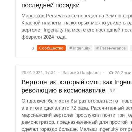
последней посадки
Марсоход Perseverance передал на Землю сер
Красной планеты, на которых можно увидеть 
вертолет Ingenuity на месте его последней по
февраля 2024 года.
Сообщество
# Ingenuity
# Perseverance
0
28.01.2024, 17:34
Василий Парфенов
20,2 тыс
Вертолетик, который смог: как Ingen
революцию в космонавтике
3.9
Он должен был хотя бы раз оторваться от пов
а в итоге сделал это 72 раза. Рассчитанный вс
марсианский вертолет прослужил почти три го
демонстратор, предназначенный для простой п
сделал гораздо больше. Малыш Ingenuity отпра