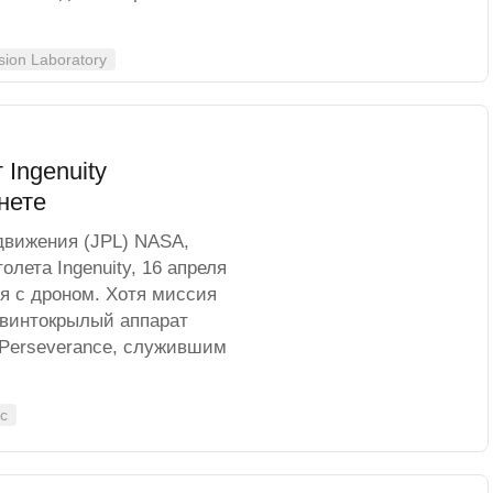
sion Laboratory
Ingenuity
нете
движения (JPL) NASA,
лета Ingenuity, 16 апреля
я с дроном. Хотя миссия
 винтокрылый аппарат
 Perseverance, служившим
с