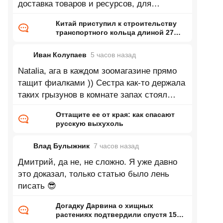
доставка товаров и ресурсов, для
промышленности это так фигня какая
Китай приступил к строительству
транспортного кольца длиной 27
тысяч километров
Иван Колупаев
5 часов
назад
Natalia, ага в каждом зоомагазине прямо
тащит фиалками )) Сестра как-то держала
таких грызунов в комнате запах стоял
непередаваемый. Впрочем может это
Оттащите ее от края: как спасают
русскую выхухоль
Влад Булыжник
7 часов
назад
Дмитрий, да не, не сложно. Я уже давно
это доказал, только статью было лень
писать 😎
Догадку Дарвина о хищных
растениях подтвердили спустя 150