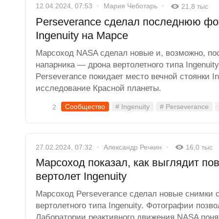
12.04.2024, 07:53
Мария Чеботарь
21,8 тыс
Perseverance сделал последнюю фо
Ingenuity на Марсе
Марсоход NASA сделал новые и, возможно, по
напарника — дрона вертолетного типа Ingenuity
Perseverance покидает место вечной стоянки I
исследование Красной планеты.
Сообщество
# Ingenuity
# Perseverance
2
27.02.2024, 07:32
Александр Речкин
16,0 тыс
Марсоход показал, как выглядит по
вертолет Ingenuity
Марсоход Perseverance сделал новые снимки 
вертолетного типа Ingenuity. Фотографии поз
Лаборатории реактивного движения NASA пон