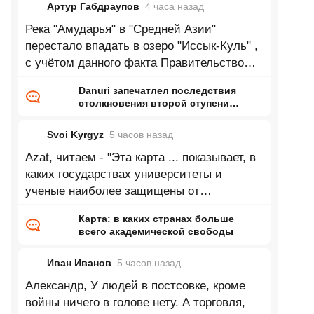
Артур Габдраупов
4 часа
назад
Река "Амударья" в "Средней Азии"
перестало впадать в озеро "Иссык-Куль" ,
с учётом данного факта Правительство
республики "Кыргызстан" приняло
Danuri запечатлел последствия
столкновения второй ступени
Falcon 9 с Луной
Svoi Kyrgyz
5 часов
назад
Azat, читаем - "Эта карта ... показывает, в
каких государствах университеты и
ученые наиболее защищены от
ГОСударственного и ИНСтитуционального
Карта: в каких странах больше
всего академической свободы
Иван Иванов
5 часов
назад
Александр, У людей в постсовке, кроме
войны ничего в голове нету. А торговля,