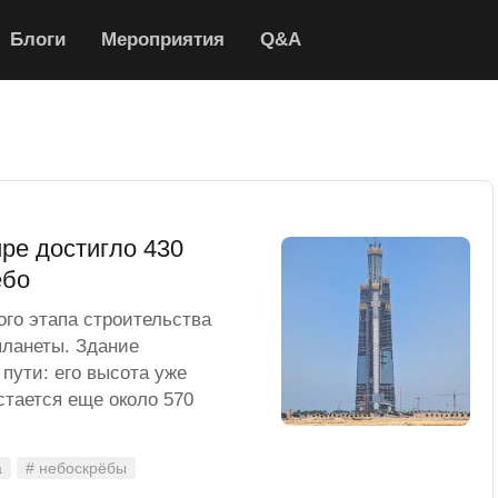
Блоги
Мероприятия
Q&A
ре достигло 430
ебо
ого этапа строительства
планеты. Здание
пути: его высота уже
стается еще около 570
а
# небоскрёбы