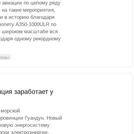
 авиации по целому ряду
 на такие мероприятия,
ли в историю благодаря
полету A350-1000ULR по
е широком масштабе вся
годаря одному рекордному
орды
ция заработает у
 морской
провинции Гуандун. Новый
иковую энергосистему
гии электроэнергии,