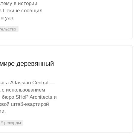
тему в истории
 в Пекине сообщил
нгуан.
тельство
 мире деревянный
са Atlassian Central —
а с использованием
бюро SHoP Architects и
новой штаб-квартирой
ии.
# рекорды