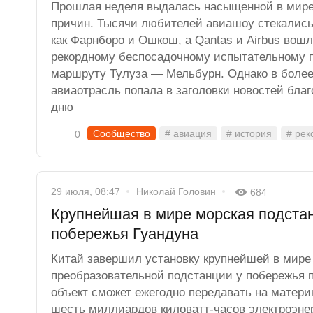
Прошлая неделя выдалась насыщенной в мире
причин. Тысячи любителей авиашоу стекались
как Фарнборо и Ошкош, а Qantas и Airbus вош
рекордному беспосадочному испытательному 
маршруту Тулуза — Мельбурн. Однако в боле
авиаотрасль попала в заголовки новостей бла
дню
Сообщество
# авиация
# история
# рек
0
29 июля, 08:47
Николай Головин
684
Крупнейшая в мире морская подстан
побережья Гуандуна
Китай завершил установку крупнейшей в мире
преобразовательной подстанции у побережья 
объект сможет ежегодно передавать на матер
шесть миллиардов киловатт-часов электроэнер