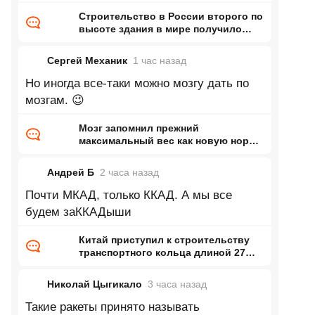
Строительство в России второго по
высоте здания в мире получило
одобрение Главгосэкспертизы
Сергей Механик
1 час
назад
Но иногда все-таки можно мозгу дать по
мозгам. 😉
Мозг запомнил прежний
максимальный вес как новую норму
и заставил организм вернуться к
нему
Андрей Б
2 часа
назад
Почти МКАД, только ККАД. А мы все
будем заККАДыши
Китай приступил к строительству
транспортного кольца длиной 27
тысяч километров
Николай Цыгикало
3 часа
назад
Такие ракеты принято называть