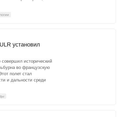
логии
0ULR установил
е совершил исторический
льбурна во французскую
Этот полет стал
ти и дальности среди
рды