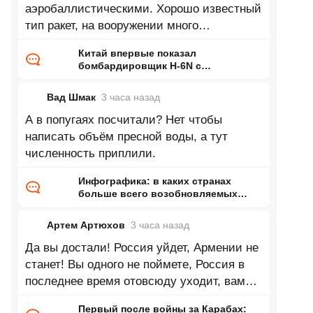
аэробаллистическими. Хорошо известный
тип ракет, на вооружении много
десятилетий.
Китай впервые показал
бомбардировщик H-6N с
предполагаемой
аэробаллистической ракетой
Вад Шмак
3 часа
назад
А в попугаях посчитали? Нет чтобы
написать объём пресной воды, а тут
численность приплили.
Инфографика: в каких странах
больше всего возобновляемых
запасов пресной воды на одного
жителя
Артем Артюхов
3 часа
назад
Да вы достали! Россия уйдет, Армении не
станет! Вы одного не поймете, Россия в
последнее время отовсюду уходит, вам
никому, ни о чем это не говорит??!
Первый после войны за Карабах: