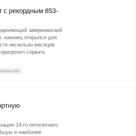
 с рекордным 853-
оединяющий американский
, наконец открылся для
стя несколько месяцев
 пригрозил сорвать
оительство
ортную
зации 14-го пятилетнего
ейшую и наиболее