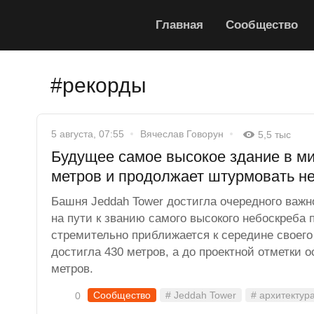
Главная
Сообщество
#рекорды
5 августа, 07:55
Вячеслав Говорун
5,5 тыс
Будущее самое высокое здание в ми
метров и продолжает штурмовать н
Башня Jeddah Tower достигла очередного важн
на пути к званию самого высокого небоскреба 
стремительно приближается к середине своего 
достигла 430 метров, а до проектной отметки о
метров.
Сообщество
# Jeddah Tower
# архитектур
0