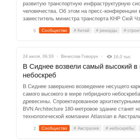
развитую транспортную инфраструктурную сис
человечества. Об этом на пресс-конференции
заместитель министра транспорта КНР Сюй Чэ
Сообщество
# Китай
# рекорды
# строи
5
24 июля, 06:59
Вячеслав Говорун
16,0 тыс
В Сиднее возвели самый высокий в
небоскреб
В Сиднее завершено возведение несущего карка
самого высокого в мире гибридного небоскреб
древесины. Спроектированное архитектурными 
BVN Architecture 180-метровое здание станет 
технологической компании Atlassian в Австрал
Сообщество
# Австралия
# небоскрёбы
2