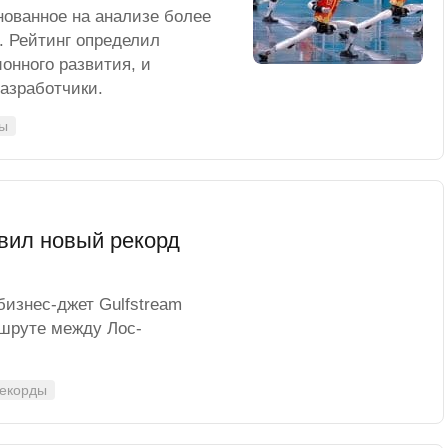
нованное на анализе более
. Рейтинг определил
онного развития, и
разработчики.
ты
овил новый рекорд
бизнес-джет Gulfstream
ршруте между Лос-
рекорды