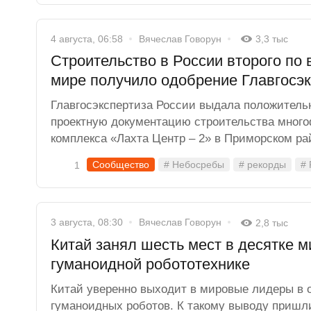
4 августа, 06:58
Вячеслав Говорун
3,3 тыс
Строительство в России второго по 
мире получило одобрение Главгосэ
Главгосэкспертиза России выдала положитель
проектную документацию строительства мног
комплекса «Лахта Центр – 2» в Приморском ра
Сообщество
# Небосребы
# рекорды
# 
1
3 августа, 08:30
Вячеслав Говорун
2,8 тыс
Китай занял шесть мест в десятке 
гуманоидной робототехнике
Китай уверенно выходит в мировые лидеры в 
гуманоидных роботов. К такому выводу пришл