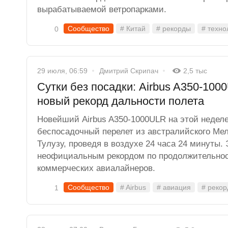
вырабатываемой ветропарками.
Сообщество
# Китай
# рекорды
# техно
0
29 июля, 06:59
Дмитрий Скрипач
2,5 тыс
Сутки без посадки: Airbus A350-100
новый рекорд дальности полета
Новейший Airbus A350-1000ULR на этой недел
беспосадочный перелет из австралийского Ме
Тулузу, проведя в воздухе 24 часа 24 минуты. 
неофициальным рекордом по продолжительнос
коммерческих авиалайнеров.
Сообщество
# Airbus
# авиация
# реко
1