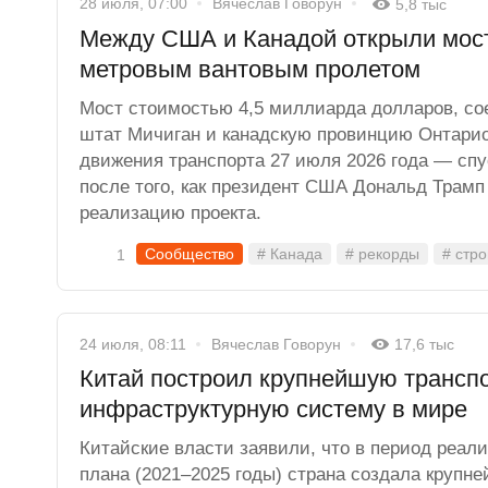
28 июля, 07:00
Вячеслав Говорун
5,8 тыс
Между США и Канадой открыли мост
метровым вантовым пролетом
Мост стоимостью 4,5 миллиарда долларов, с
штат Мичиган и канадскую провинцию Онтарио
движения транспорта 27 июля 2026 года — спу
после того, как президент США Дональд Трамп
реализацию проекта.
Сообщество
# Канада
# рекорды
# стр
1
24 июля, 08:11
Вячеслав Говорун
17,6 тыс
Китай построил крупнейшую трансп
инфраструктурную систему в мире
Китайские власти заявили, что в период реали
плана (2021–2025 годы) страна создала крупн