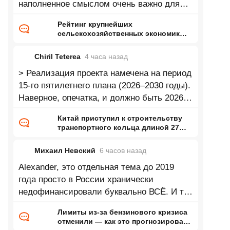
наполненное смыслом очень важно для
нас!
Рейтинг крупнейших
сельскохозяйственных экономик
мира
Chiril Teterea
4 часа
назад
> Реализация проекта намечена на период
15-го пятилетнего плана (2026–2030 годы).
Наверное, опечатка, и должно быть 2026-
2040?
Китай приступил к строительству
транспортного кольца длиной 27
тысяч километров
Михаил Невский
6 часов
назад
Alexander, это отдельная тема до 2019
года просто в России хранически
недофинансировали буквально ВСЁ. И то
что экономика росла в 2022-2023 это
Лимиты из-за бензинового кризиса
отчасти
отменили — как это прогнозировал