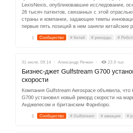
LexisNexis, опубликовавшие исследование, ос
26 тысяч патентов, связанных с этой отраслью
страны и компании, задающие темпы инноваци
первые пять позиций в нем заняли китайские 
Сообщество
# Китай
# рекорды
# Робо
1
31 июля, 09:14
Александр Речкин
23,9 тыс
Бизнес-джет Gulfstream G700 устан
скорости
Компания Gulfstream Aerospace объявила, что 
G700 установил новый рекорд скорости на ма
Анджелесом и британским Фарнборо.
Сообщество
# Gulfstream
# авиация
# 
5