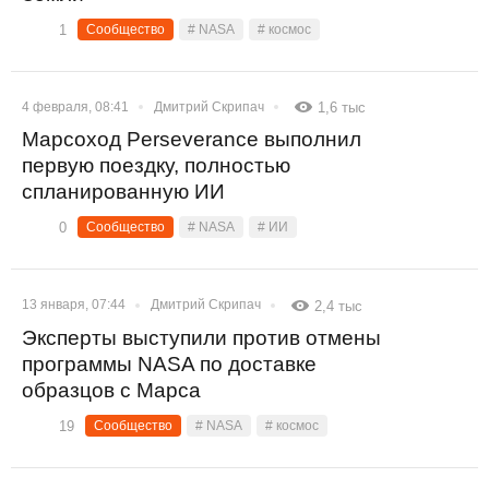
1
Сообщество
# NASA
# космос
4 февраля, 08:41
Дмитрий Скрипач
1,6 тыс
Марсоход Perseverance выполнил
первую поездку, полностью
спланированную ИИ
0
Сообщество
# NASA
# ИИ
13 января, 07:44
Дмитрий Скрипач
2,4 тыс
Эксперты выступили против отмены
программы NASA по доставке
образцов с Марса
19
Сообщество
# NASA
# космос