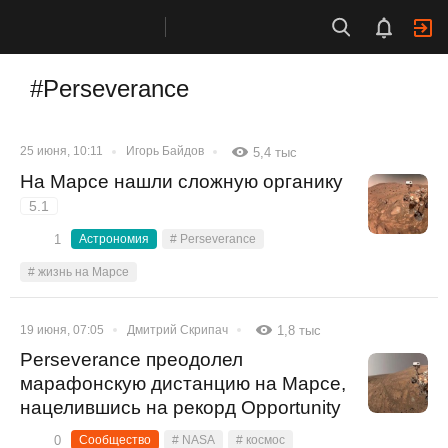
#Perseverance
25 июня, 10:11
Игорь Байдов
5,4 тыс
На Марсе нашли сложную органику
5.1
1
Астрономия
# Perseverance
# жизнь на Марсе
19 июня, 07:05
Дмитрий Скрипач
1,8 тыс
Perseverance преодолел
марафонскую дистанцию на Марсе,
нацелившись на рекорд Opportunity
0
Сообщество
# NASA
# космос