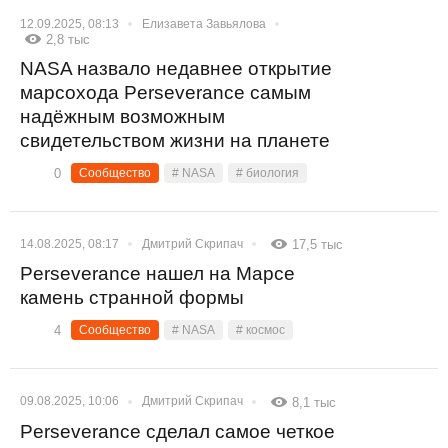
12.09.2025, 08:13
Елизавета Завьялова
2,8 тыс
NASA назвало недавнее открытие
марсохода Perseverance самым
надёжным возможным
свидетельством жизни на планете
0
Сообщество
# NASA
# биология
14.08.2025, 08:17
Дмитрий Скрипач
17,5 тыс
Perseverance нашел на Марсе
камень странной формы
4
Сообщество
# NASA
# космос
09.08.2025, 10:06
Дмитрий Скрипач
8,1 тыс
Perseverance сделал самое четкое