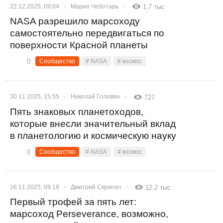
22.12.2025, 09:04
Мария Чеботарь
1,7 тыс
NASA разрешило марсоходу
самостоятельно передвигаться по
поверхности Красной планеты
0
Сообщество
# NASA
# космос
30.11.2025, 15:55
Николай Головин
727
Пять знаковых планетоходов,
которые внесли значительный вклад
в планетологию и космическую науку
0
Сообщество
# NASA
# космос
26.11.2025, 09:18
Дмитрий Скрипач
12,2 тыс
Первый трофей за пять лет:
марсоход Perseverance, возможно,