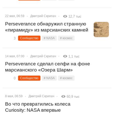
22 мая, 06:59
Дмитрий Скрипач
12,7 тыс
Perseverance обнаружил странную
«пирамиду» из марсианских камней
3
Сообщество
# NASA
# космос
14 мая, 07:00
Дмитрий Скрипач
1,1 тыс
Perseverance сделал селфи на фоне
марсианского «Озера Шарм»
0
Сообщество
# NASA
# космос
8 мая, 06:59
Дмитрий Скрипач
60,9 тыс
Во что превратились колеса
Curiosity: NASA впервые