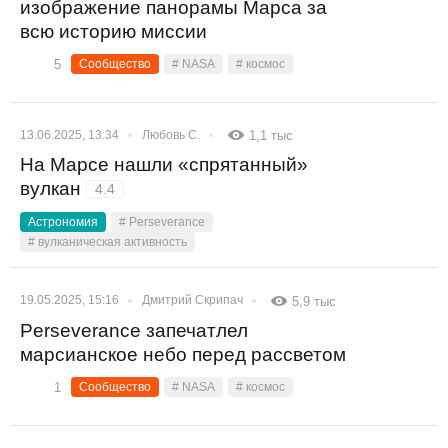
изображение панорамы Марса за
всю историю миссии
5
Сообщество
# NASA
# космос
13.06.2025, 13:34
Любовь С.
1,1 тыс
На Марсе нашли «спрятанный»
вулкан
4.4
Астрономия
# Perseverance
# вулканическая активность
19.05.2025, 15:16
Дмитрий Скрипач
5,9 тыс
Perseverance запечатлел
марсианское небо перед рассветом
1
Сообщество
# NASA
# космос