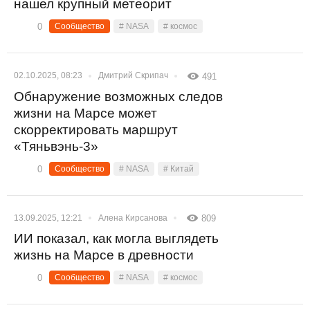
нашел крупный метеорит
0
Сообщество
# NASA
# космос
02.10.2025, 08:23
Дмитрий Скрипач
491
Обнаружение возможных следов
жизни на Марсе может
скорректировать маршрут
«Тяньвэнь-3»
0
Сообщество
# NASA
# Китай
13.09.2025, 12:21
Алена Кирсанова
809
ИИ показал, как могла выглядеть
жизнь на Марсе в древности
0
Сообщество
# NASA
# космос