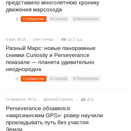
представило многолетнюю хронику
движения марсохода
9
Сообщество
# Curiosity
# Perseverance
4 мая, 08:29
Олег Гончар
10,3 тыс
Разный Марс: новые панорамные
снимки Curiosity и Perseverance
показали — планета удивительно
неоднородна
0
Сообщество
# Curiosity
# Perseverance
24 февраля, 09:15
Дмитрий Скрипач
473
Perseverance обзавелся
«марсианским GPS»: ровер научили
прокладывать путь без участия
Земли