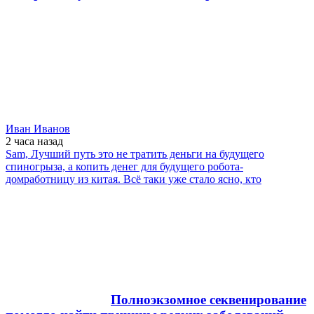
Иван Иванов
2 часа
назад
Sam, Лучший путь это не тратить деньги на будущего
спиногрыза, а копить денег для будущего робота-
домработницу из китая. Всё таки уже стало ясно, кто
Полноэкзомное секвенирование