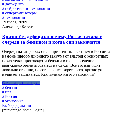
# дата-центр
# нейросетевые технологии
# суперкомпьютеры
# технологии
19 июля, 20:09
Александр Березин
Кризис без дефицита: почему Россия встала в
очереди за бензином и когда они закончатся
Очереди на заправках стали привычным явлением в России, а
на фоне информационного вакуума от властей о конкретных
показателях производства бензина в июне население
вынуждено ориентироваться на слухи. Все это выглядит
довольно странно, но есть нюанс: скорее всего, кризис уже
начинает выдыхаться. Как именно мы это выяснили?
С точки зрения науки
# бензин
# нпз
# Россия
# экономика
Выбор редакции
[miniorange_social_login]