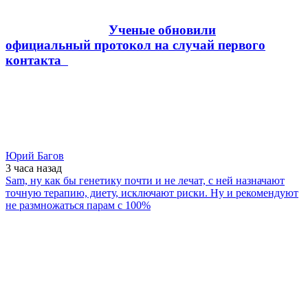
Ученые обновили
официальный протокол на случай первого
контакта
Юрий Багов
3 часа
назад
Sam, ну как бы генетику почти и не лечат, с ней назначают
точную терапию, диету, исключают риски. Ну и рекомендуют
не размножаться парам с 100%