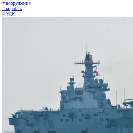
# вооружения
# корабль
# УДК