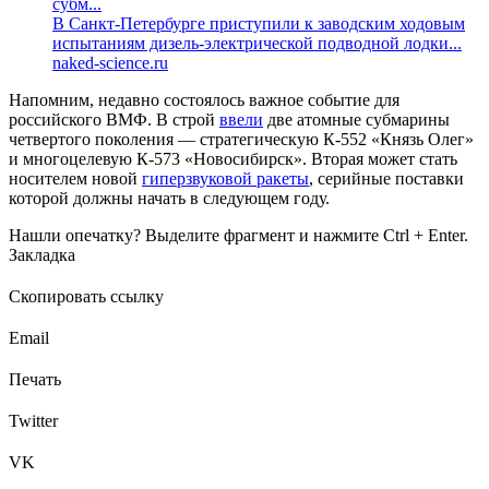
субм...
В Санкт-Петербурге приступили к заводским ходовым
испытаниям дизель-электрической подводной лодки...
naked-science.ru
Напомним, недавно состоялось важное событие для
российского ВМФ. В строй
ввели
две атомные субмарины
четвертого поколения — стратегическую К-552 «Князь Олег»
и многоцелевую К-573 «Новосибирск». Вторая может стать
носителем новой
гиперзвуковой ракеты
, серийные поставки
которой должны начать в следующем году.
Нашли опечатку? Выделите фрагмент и нажмите Ctrl + Enter.
Закладка
Скопировать ссылку
Email
Печать
Twitter
VK