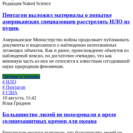
Редакция Naked Science
Пентагон выложил материалы о попытке
американских спецназовцев расстрелять НЛО из
пушек
Американское Министерство войны продолжает публиковать
документы и видеозаписи о наблюдении неопознанных
летающих объектов. Как и ранее, происхождение объектов из
наблюдений неясно, но достаточно очевидно, что как
минимум часть из них не относятся к известным сегодняшней
науке природным феноменам.
Оружие и техника
# НЛО
# Пентагон
# США
10 августа, 11:42
Илья Гриднев
Большинство людей не подозревали о вреде
солнцезащитных кремов для океана
Британские экологи выяснили, что большинство людей не