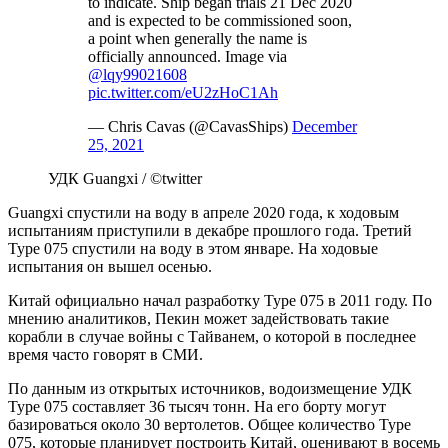
to indicate. Ship began trials 21 Dec 2020
and is expected to be commissioned soon,
a point when generally the name is
officially announced. Image via
@lqy99021608
pic.twitter.com/eU2zHoC1Ah
— Chris Cavas (@CavasShips)
December
25, 2021
УДК Guangxi / ©twitter
Guangxi спустили на воду в апреле 2020 года, к ходовым
испытаниям приступили в декабре прошлого года. Третий
Type 075 спустили на воду в этом январе. На ходовые
испытания он вышел осенью.
Китай официально начал разработку Type 075 в 2011 году. По
мнению аналитиков, Пекин может задействовать такие
корабли в случае войны с Тайванем, о которой в последнее
время часто говорят в СМИ.
По данным из открытых источников, водоизмещение УДК
Type 075 составляет 36 тысяч тонн. На его борту могут
базироваться около 30 вертолетов. Общее количество Type
075, которые планирует построить Китай, оценивают в восемь