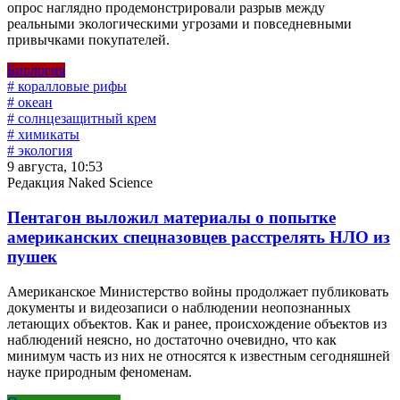
опрос наглядно продемонстрировали разрыв между
реальными экологическими угрозами и повседневными
привычками покупателей.
Биология
# коралловые рифы
# океан
# солнцезащитный крем
# химикаты
# экология
9 августа, 10:53
Редакция Naked Science
Пентагон выложил материалы о попытке
американских спецназовцев расстрелять НЛО из
пушек
Американское Министерство войны продолжает публиковать
документы и видеозаписи о наблюдении неопознанных
летающих объектов. Как и ранее, происхождение объектов из
наблюдений неясно, но достаточно очевидно, что как
минимум часть из них не относятся к известным сегодняшней
науке природным феноменам.