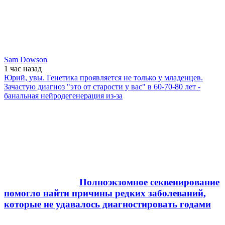
Sam Dowson
1 час
назад
Юрий, увы. Генетика проявляется не только у младенцев.
Зачастую диагноз "это от старости у вас" в 60-70-80 лет -
банальная нейродегенерация из-за
Полноэкзомное секвенирование
помогло найти причины редких заболеваний,
которые не удавалось диагностировать годами