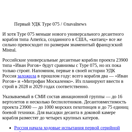
Первый УДК Type 075 / ©navalnews
И хотя Type 075 меньше нового универсального десантного
корабля типа America, созданного в США, «китаец» все же
сильно превосходит по размерам знаменитый французский
Mistral.
Российские универсальные десантные корабли проекта 23900
типа «Иван Рогов» будут сравнимы с Type 075, но их пока
только строят. Напомним, первые в своей истории УДК
Россия
заложила
в прошлом году: всего корабля два — «Иван
Рогов» и «Митрофан Москаленко». Их планируют ввести в
строй в 2028 и 2029 годах соответственно.
Указываемый в СМИ состав авиационной группы — до 16
вертолетов и несколько беспилотников. Десантовместимость
проекта 23900 — до 1000 морских пехотинцев и до 75 единиц
боевой техники. Для высадки десанта в доковой камере
корабля разместят до четырех крупных катеров.
Россия начала ходовые испытания первой серийной