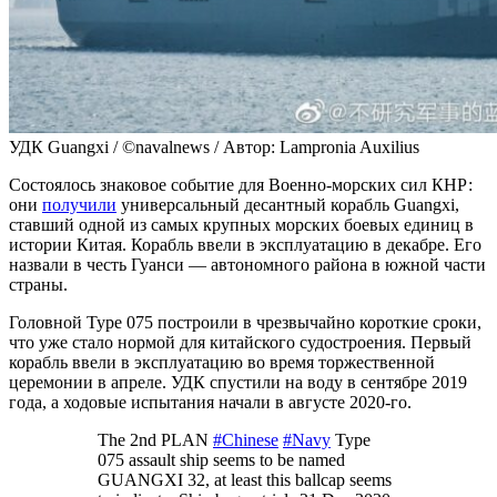
УДК Guangxi / ©navalnews / Автор: Lampronia Auxilius
Состоялось знаковое событие для Военно-морских сил КНР:
они
получили
универсальный десантный корабль Guangxi,
ставший одной из самых крупных морских боевых единиц в
истории Китая. Корабль ввели в эксплуатацию в декабре. Его
назвали в честь Гуанси — автономного района в южной части
страны.
Головной Type 075 построили в чрезвычайно короткие сроки,
что уже стало нормой для китайского судостроения. Первый
корабль ввели в эксплуатацию во время торжественной
церемонии в апреле. УДК спустили на воду в сентябре 2019
года, а ходовые испытания начали в августе 2020-го.
The 2nd PLAN
#Chinese
#Navy
Type
075 assault ship seems to be named
GUANGXI 32, at least this ballcap seems