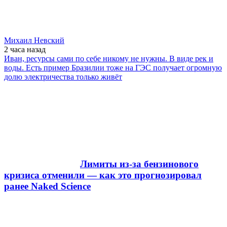
Михаил Невский
2 часа
назад
Иван, ресурсы сами по себе никому не нужны. В виде рек и
воды. Есть пример Бразилии тоже на ГЭС получает огромную
долю электричества только живёт
Лимиты из-за бензинового
кризиса отменили — как это прогнозировал
ранее Naked Science