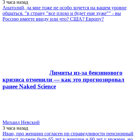
3 часа
назад
Анатолий, да мне тоже не особо хочется на вашем уровне
общаться. "в страну "все плохо и будет еще хуже"" - вы
Россию имеете ввиду или что? США? Европу?
Лимиты из-за бензинового
кризиса отменили — как это прогнозировал
ранее Naked Science
Михаил Невский
3 часа
назад
Иван, про женщин согласен пр справедливости пенсионный
возраст должен быть 65 лет у женщин и 60 лет у мужчин, но