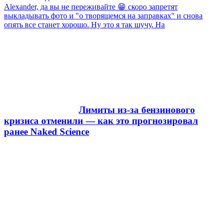
Alexander, да вы не переживайте 😁 скоро запретят
выкладывать фото и "о творящемся на заправках" и снова
опять все станет хорошо. Ну это я так шучу. На
Лимиты из-за бензинового
кризиса отменили — как это прогнозировал
ранее Naked Science