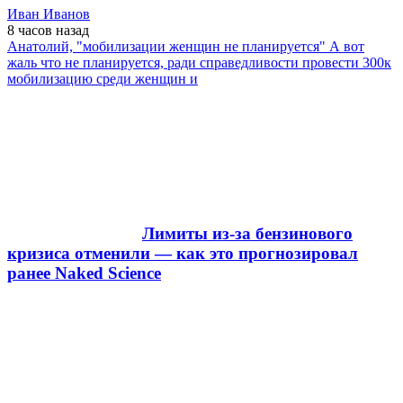
Иван Иванов
8 часов
назад
Анатолий, "мобилизации женщин не планируется" А вот
жаль что не планируется, ради справедливости провести 300к
мобилизацию среди женщин и
Лимиты из-за бензинового
кризиса отменили — как это прогнозировал
ранее Naked Science