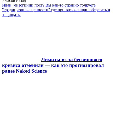
7 часов
назад
Иван, мизогинии пост? Вы как-то странно толкуете
"традиционные ценности" где принято женщин оберегать и
защищать.
Лимиты из-за бензинового
кризиса отменили — как это прогнозировал
ранее Naked Science