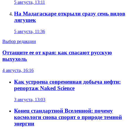
5 августа, 13:11
На Мадагаскаре открыли сразу семь видов
лягушек
5 августа, 11:36
Выбор редакции
Оттащите ее от края: как спасают русскую
выхухоль
4 августа, 16:16
Как устроена современная добыча нефти:
репортаж Naked Science
3 августа, 13:03
Конец стандартной Вселенной: почему
космологи снова спорят о природе темной
энергии