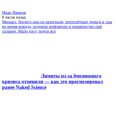
Иван Иванов
8 часов
назад
Михаил, Ничего они не разогнали, вертолётные деньги в сша
во время ковида, подняли инфляцию и неравенство ещё
сильнее. Мало того, почти все
Лимиты из-за бензинового
кризиса отменили — как это прогнозировал
ранее Naked Science