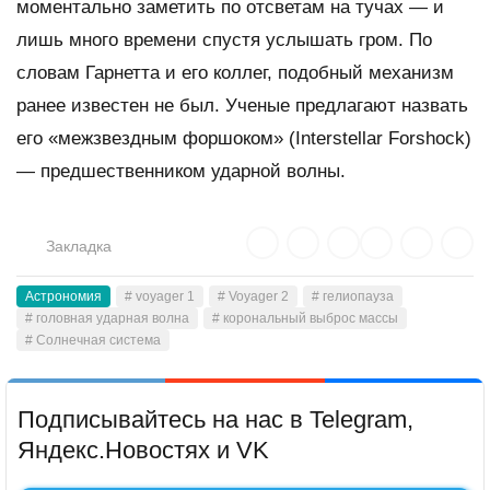
моментально заметить по отсветам на тучах — и
лишь много времени спустя услышать гром. По
словам Гарнетта и его коллег, подобный механизм
ранее известен не был. Ученые предлагают назвать
его «межзвездным форшоком» (Interstellar Forshock)
— предшественником ударной волны.
Закладка
Астрономия
# voyager 1
# Voyager 2
# гелиопауза
# головная ударная волна
# корональный выброс массы
# Солнечная система
Подписывайтесь на нас в Telegram,
Яндекс.Новостях и VK