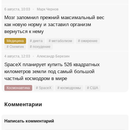
6 августа, 10:03
Марк Чернов
Мозг запомнил прежний максимальный вес
как новую норму и заставил организм
вернуться к нему
Медицина
# диета
# метаболизм
# ожирение
# Оземпик
# похудение
4 августа, 12:03
Александр Березин
SpaceX планирует купить 526 квадратных
километров земли под самый большой
частный космодром в мире
Космонавтика
# SpaceX
# космодромы
# США
Комментарии
Написать комментарий