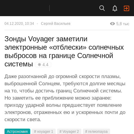
5,8 тыс
04.12.2020, 10:34
Сергей Васильев
Зонды Voyager заметили
электронные «отблески» солнечных
выбросов на границе Солнечной
системы
❋ 4.4
Даже разогнанной до огромной скорости плазмы,
выброшенной Солнцем, требуются долгие месяцы
на то, чтобы достичь границ Солнечной системы.
Но заметить ее приближение можно заранее:
приходу ударной волны предшествует появление
электронов, отраженных ею и ускоренных почти до
скорости света.
Астрономия
# voyager 1
# Voyager 2
# гелиопауза