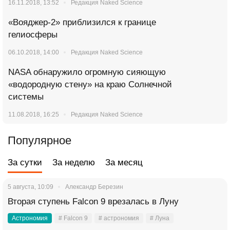
16.11.2018, 13:52
Редакция Naked Science
«Вояджер-2» приблизился к границе
гелиосферы
06.10.2018, 14:00
Редакция Naked Science
NASA обнаружило огромную сияющую
«водородную стену» на краю Солнечной
системы
11.08.2018, 16:25
Редакция Naked Science
Популярное
За сутки
За неделю
За месяц
5 августа, 10:09
Александр Березин
Вторая ступень Falcon 9 врезалась в Луну
Астрономия
# Falcon 9
# астрономия
# Луна