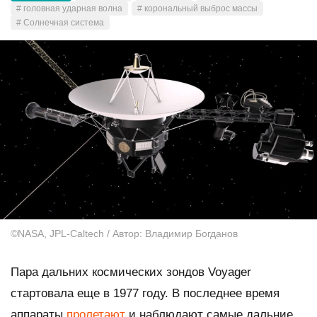
# головная ударная волна
# корональный выброс массы
# Солнечная система
©NASA, JPL-Caltech / Автор: Владимир Богданов
Пара дальних космических зондов Voyager
стартовала еще в 1977 году. В последнее время
аппараты
пролетают
и наблюдают самые дальние