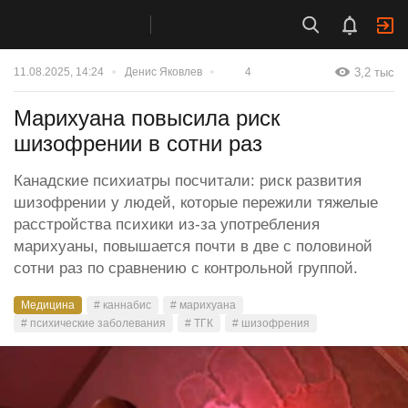
3,2 тыс
11.08.2025, 14:24
Денис Яковлев
4
Марихуана повысила риск
шизофрении в сотни раз
Канадские психиатры посчитали: риск развития
шизофрении у людей, которые пережили тяжелые
расстройства психики из-за употребления
марихуаны, повышается почти в две с половиной
сотни раз по сравнению с контрольной группой.
Медицина
# каннабис
# марихуана
# психические заболевания
# ТГК
# шизофрения