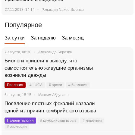
27.11.2018, 14:14
Редакция Naked Science
Популярное
За сутки
За неделю
За месяц
7 августа, 08:30
Александр Березин
Биологи пришли к выводу, что
самостоятельно живущие организмы
возникли дважды
Биология
# LUCA
# археи
# биология
6 августа, 15:15
Максим Абдулаев
Появление плотных фекалий назвали
одной из причин кембрийского взрыва
Палеонтология
# кембрийский взрыв
# кишечник
# эволюция