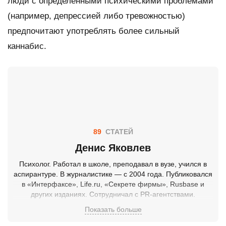
люди с определенными психическими проблемами
(например, депрессией либо тревожностью)
предпочитают употреблять более сильный
каннабис.
89
СТАТЕЙ
Денис Яковлев
Психолог. Работал в школе, преподавал в вузе, учился в
аспирантуре. В журналистике — с 2004 года. Публиковался
в «Интерфаксе», Life.ru, «Секрете фирмы», Rusbase и
других изданиях. Сотрудничал с PR-агентствами.
Специализация — IT, психология, социология, медицина.
Показать больше