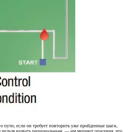
о пути, если он требует повторить уже пройденные шаги,
м нельзя назвать рациональным, — им мешают опасения, что