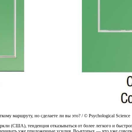
кому маршруту, но сделаете ли вы это? / © Psychological Science
кли (США), тенденция отказываться от более легкого и быстрог
есценивать уже приложенные усилия. Во-вторых — что уже совсе