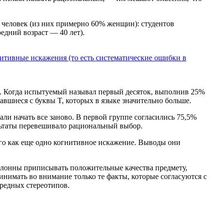
 человек (из них примерно 60% женщин): студентов
едний возраст — 40 лет).
нитивные искажения (то есть систематические ошибки в
G. Когда испытуемый называл первый десяток, выполнив 25%
авшиеся с буквы T, которых в языке значительно больше.
ли начать все заново. В первой группе согласились 75,5%
ультаты перевешивало рациональный выбор.
его как еще одно когнитивное искажение. Выводы они
лонны приписывать положительные качества предмету,
нимать во внимание только те факты, которые согласуются с
редных стереотипов.