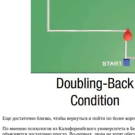
Еще достаточно близко, чтобы вернуться и пойти по более корот
По мнению психологов из Калифорнийского университета в Бер
объясняется достаточно просто. Во-первых, люди не хотят об