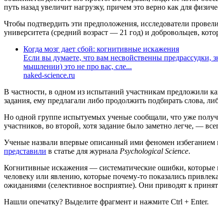
путь назад увеличит нагрузку, причем это верно как для физиче
Чтобы подтвердить эти предположения, исследователи провели
университета (средний возраст — 21 год) и добровольцев, кото
Когда мозг дает сбой: когнитивные искажения
Если вы думаете, что вам несвойственны предрассудки, з
мышлении) это не про вас, сле...
naked-science.ru
В частности, в одном из испытаний участникам предложили ка
задания, ему предлагали либо продолжить подбирать слова, либ
Но одной группе испытуемых ученые сообщали, что уже получен
участников, во второй, хотя задание было заметно легче, — в
Ученые назвали впервые описанный ими феномен избеганием пов
представили
в статье для журнала
Psychological Science
.
Когнитивные искажения — систематические ошибки, которые м
человеку или явлению, которые почему-то показались привлек
ожиданиями (селективное восприятие). Они приводят к прин
Нашли опечатку? Выделите фрагмент и нажмите Ctrl + Enter.