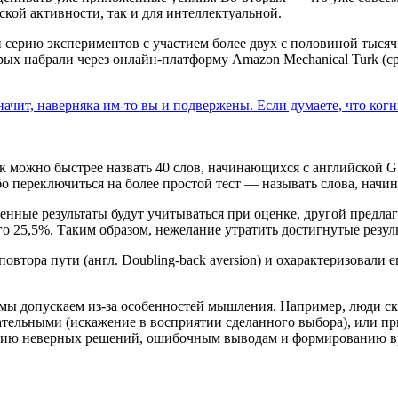
ской активности, так и для интеллектуальной.
 серию экспериментов с участием более двух с половиной тысяч
рых набрали через онлайн-платформу Amazon Mechanical Turk (ср
начит, наверняка им-то вы и подвержены. Если думаете, что ког
к можно быстрее назвать 40 слов, начинающихся с английской 
о переключиться на более простой тест — называть слова, начин
ные результаты будут учитываться при оценке, другой предлага
сего 25,5%. Таким образом, нежелание утратить достигнутые рез
тора пути (англ. Doubling-back aversion) и охарактеризовали 
ы допускаем из-за особенностей мышления. Например, люди ск
ательными (искажение в восприятии сделанного выбора), или при
ятию неверных решений, ошибочным выводам и формированию в