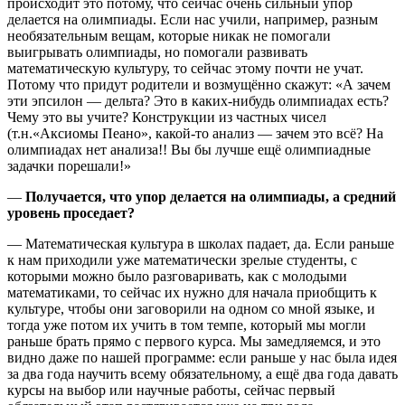
происходит это потому, что сейчас очень сильный упор
делается на олимпиады. Если нас учили, например, разным
необязательным вещам, которые никак не помогали
выигрывать олимпиады, но помогали развивать
математическую культуру, то сейчас этому почти не учат.
Потому что придут родители и возмущённо скажут: «А зачем
эти эпсилон — дельта? Это в каких-нибудь олимпиадах есть?
Чему это вы учите? Конструкции из частных чисел
(т.н.«Аксиомы Пеано», какой-то анализ — зачем это всё? На
олимпиадах нет анализа!! Вы бы лучше ещё олимпиадные
задачки порешали!»
—
Получается, что упор делается на олимпиады, а средний
уровень проседает?
— Математическая культура в школах падает, да. Если раньше
к нам приходили уже математически зрелые студенты, с
которыми можно было разговаривать, как с молодыми
математиками, то сейчас их нужно для начала приобщить к
культуре, чтобы они заговорили на одном со мной языке, и
тогда уже потом их учить в том темпе, который мы могли
раньше брать прямо с первого курса. Мы замедляемся, и это
видно даже по нашей программе: если раньше у нас была идея
за два года научить всему обязательному, а ещё два года давать
курсы на выбор или научные работы, сейчас первый