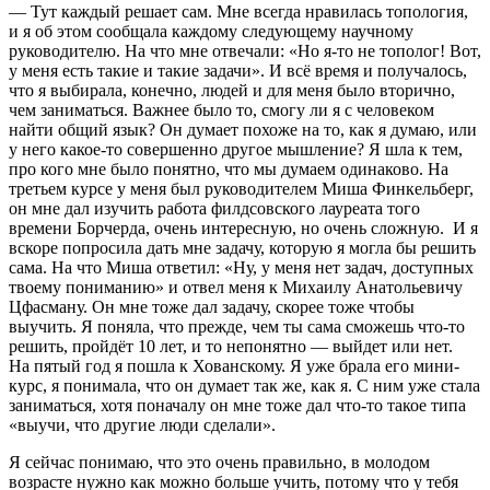
— Тут каждый решает сам. Мне всегда нравилась топология,
и я об этом сообщала каждому следующему научному
руководителю. На что мне отвечали: «Но я-то не тополог! Вот,
у меня есть такие и такие задачи». И всё время и получалось,
что я выбирала, конечно, людей и для меня было вторично,
чем заниматься. Важнее было то, смогу ли я с человеком
найти общий язык? Он думает похоже на то, как я думаю, или
у него какое-то совершенно другое мышление? Я шла к тем,
про кого мне было понятно, что мы думаем одинаково. На
третьем курсе у меня был руководителем Миша Финкельберг,
он мне дал изучить работа филдсовского лауреата того
времени Борчерда, очень интересную, но очень сложную. И я
вскоре попросила дать мне задачу, которую я могла бы решить
сама. На что Миша ответил: «Ну, у меня нет задач, доступных
твоему пониманию» и отвел меня к Михаилу Анатольевичу
Цфасману. Он мне тоже дал задачу, скорее тоже чтобы
выучить. Я поняла, что прежде, чем ты сама сможешь что-то
решить, пройдёт 10 лет, и то непонятно — выйдет или нет.
На пятый год я пошла к Хованскому. Я уже брала его мини-
курс, я понимала, что он думает так же, как я. С ним уже стала
заниматься, хотя поначалу он мне тоже дал что-то такое типа
«выучи, что другие люди сделали».
Я сейчас понимаю, что это очень правильно, в молодом
возрасте нужно как можно больше учить, потому что у тебя