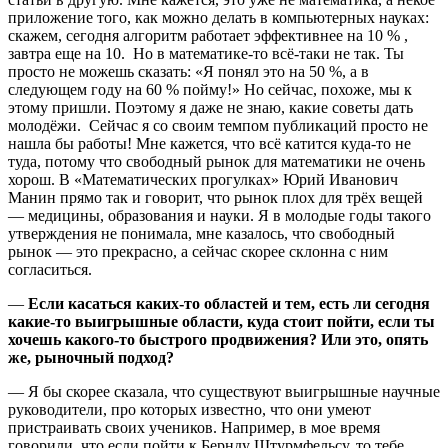
приложение того, как можно делать в компьютерных науках:
скажем, сегодня алгоритм работает эффективнее на 10 % ,
завтра еще на 10. Но в математике-то всё-таки не так. Ты
просто не можешь сказать: «Я понял это на 50 %, а в
следующем году на 60 % пойму!» Но сейчас, похоже, мы к
этому пришли. Поэтому я даже не знаю, какие советы дать
молодёжи. Сейчас я со своим темпом публикаций просто не
нашла бы работы! Мне кажется, что всё катится куда-то не
туда, потому что свободный рынок для математики не очень
хорош. В «Математических прогулках» Юрий Иванович
Манин прямо так и говорит, что рынок плох для трёх вещей
— медицины, образования и науки. Я в молодые годы такого
утверждения не понимала, мне казалось, что свободный
рынок — это прекрасно, а сейчас скорее склонна с ним
согласиться.
—
Если касаться каких-то областей и тем, есть ли сегодня
какие-то выигрышные области, куда стоит пойти, если ты
хочешь какого-то быстрого продвижения? Или это, опять
же, рыночный подход?
— Я бы скорее сказала, что существуют выигрышные научные
руководители, про которых известно, что они умеют
пристраивать своих учеников. Например, в мое время
говорили, что если пойти к Бернду Штурмфельсу, то тебе