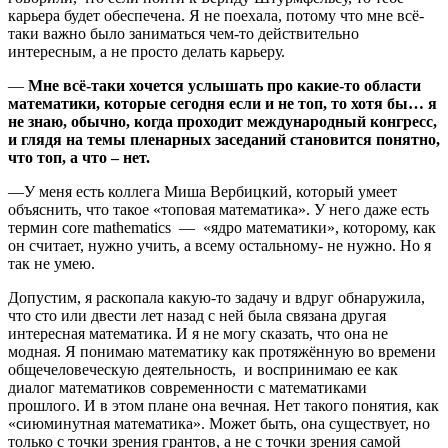
карьера будет обеспечена. Я не поехала, потому что мне всё-
таки важно было заниматься чем-то действительно
интересным, а не просто делать карьеру.
—
Мне всё-таки хочется услышать про какие-то области
математики, которые сегодня если и не топ, то хотя бы… я
не знаю, обычно, когда проходит международный конгресс,
и глядя на темы пленарных заседаний становится понятно,
что топ, а что – нет.
—У меня есть коллега Миша Вербицкий, который умеет
объяснить, что такое «топовая математика». У него даже есть
термин core mathematics — «ядро математики», которому, как
он считает, нужно учить, а всему остальному- не нужно. Но я
так не умею.
Допустим, я раскопала какую-то задачу и вдруг обнаружила,
что сто или двести лет назад с ней была связана другая
интересная математика. И я не могу сказать, что она не
модная. Я понимаю математику как протяжённую во времени
общечеловеческую деятельность, и воспринимаю ее как
диалог математиков современности с математиками
прошлого. И в этом плане она вечная. Нет такого понятия, как
«сиюминутная математика». Может быть, она существует, но
только с точки зрения грантов, а не с точки зрения самой