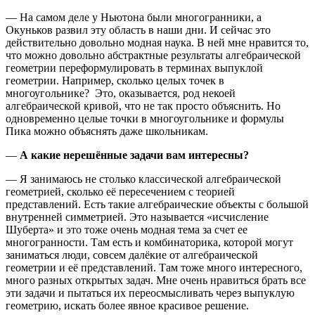
— На самом деле у Ньютона были многогранники, а
Окуньков развил эту область в наши дни. И сейчас это
действительно довольно модная наука. В ней мне нравится то,
что можно довольно абстрактные результаты алгебраической
геометрии переформулировать в терминах выпуклой
геометрии. Например, сколько целых точек в
многоугольнике? Это, оказывается, род некоей
алгебраической кривой, что не так просто объяснить. Но
одновременно целые точки в многоугольнике и формулы
Пика можно объяснять даже школьникам.
—
А какие нерешённые задачи вам интересны?
— Я занимаюсь не столько классической алгебраической
геометрией, сколько её пересечением с теорией
представлений. Есть такие алгебраические объекты с большой
внутренней симметрией. Это называется «исчисление
Шуберта» и это тоже очень модная тема за счет ее
многогранности. Там есть и комбинаторика, которой могут
заниматься люди, совсем далёкие от алгебраической
геометрии и её представлений. Там тоже много интересного,
много разных открытых задач. Мне очень нравиться брать все
эти задачи и пытаться их переосмысливать через выпуклую
геометрию, искать более явное красивое решение.