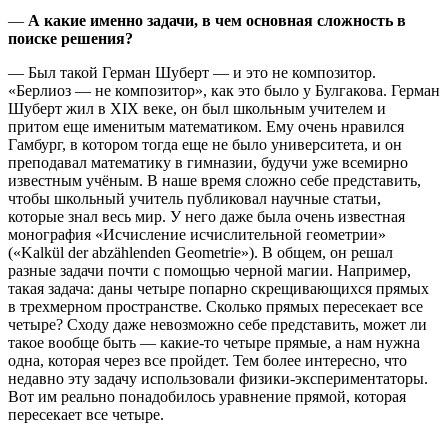
—
А какие именно задачи, в чем основная сложность в
поиске решения?
— Был такой Герман Шуберт — и это не композитор.
«Берлиоз — не композитор», как это было у Булгакова. Герман
Шуберт жил в XIX веке, он был школьным учителем и
притом еще именитым математиком. Ему очень нравился
Гамбург, в котором тогда еще не было университета, и он
преподавал математику в гимназии, будучи уже всемирно
известным учёным. В наше время сложно себе представить,
чтобы школьный учитель публиковал научные статьи,
которые знал весь мир. У него даже была очень известная
монография «Исчисление исчислительной геометрии»
(«Kalkül der abzählenden Geometrie»). В общем, он решал
разные задачи почти с помощью черной магии. Например,
такая задача: даны четыре попарно скрещивающихся прямых
в трехмерном пространстве. Сколько прямых пересекает все
четыре? Сходу даже невозможно себе представить, может ли
такое вообще быть — какие-то четыре прямые, а нам нужна
одна, которая через все пройдет. Тем более интересно, что
недавно эту задачу использовали физики-экспериментаторы.
Вот им реально понадобилось уравнение прямой, которая
пересекает все четыре.