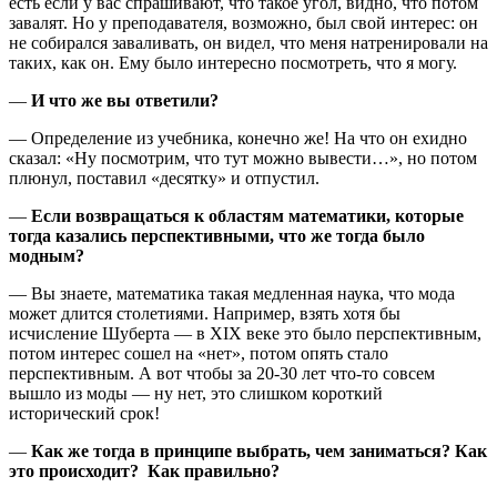
есть если у вас спрашивают, что такое угол, видно, что потом
завалят. Но у преподавателя, возможно, был свой интерес: он
не собирался заваливать, он видел, что меня натренировали на
таких, как он. Ему было интересно посмотреть, что я могу.
—
И что же вы ответили?
— Определение из учебника, конечно же! На что он ехидно
сказал: «Ну посмотрим, что тут можно вывести…», но потом
плюнул, поставил «десятку» и отпустил.
—
Если возвращаться к областям математики, которые
тогда казались перспективными, что же тогда было
модным?
— Вы знаете, математика такая медленная наука, что мода
может длится столетиями. Например, взять хотя бы
исчисление Шуберта — в XIX веке это было перспективным,
потом интерес сошел на «нет», потом опять стало
перспективным. А вот чтобы за 20-30 лет что-то совсем
вышло из моды — ну нет, это слишком короткий
исторический срок!
—
Как же тогда в принципе выбрать, чем заниматься? Как
это происходит? Как правильно?