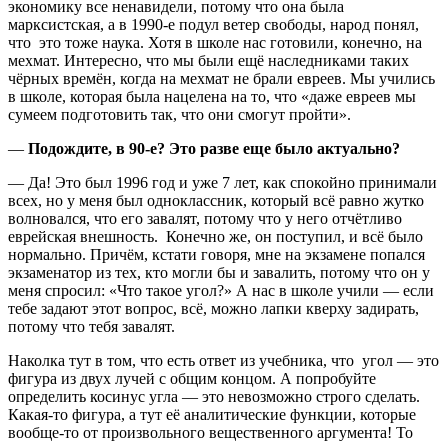
экономику все ненавидели, потому что она была
марксистская, а в 1990-е подул ветер свободы, народ понял,
что это тоже наука. Хотя в школе нас готовили, конечно, на
мехмат. Интересно, что мы были ещё наследниками таких
чёрных времён, когда на мехмат не брали евреев. Мы учились
в школе, которая была нацелена на то, что «даже евреев мы
сумеем подготовить так, что они смогут пройти».
—
Подождите, в 90-е? Это разве еще было актуально?
— Да! Это был 1996 год и уже 7 лет, как спокойно принимали
всех, но у меня был одноклассник, который всё равно жутко
волновался, что его завалят, потому что у него отчётливо
еврейская внешность. Конечно же, он поступил, и всё было
нормально. Причём, кстати говоря, мне на экзамене попался
экзаменатор из тех, кто могли бы и завалить, потому что он у
меня спросил: «Что такое угол?» А нас в школе учили — если
тебе задают этот вопрос, всё, можно лапки кверху задирать,
потому что тебя завалят.
Наколка тут в том, что есть ответ из учебника, что угол — это
фигура из двух лучей с общим концом. А попробуйте
определить косинус угла — это невозможно строго сделать.
Какая-то фигура, а тут её аналитические функции, которые
вообще-то от произвольного вещественного аргумента! То