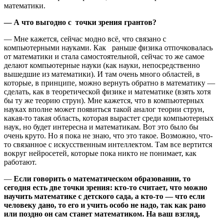
математики.
— А что выгодно с
точки зрения грантов?
— Мне кажется, сейчас модно всё, что связано с
компьютерными науками. Как раньше физика отпочковалась
от математики и стала самостоятельной, сейчас то же самое
делают компьютерные науки (как науки, непосредственно
вышедшие из математики). И там очень много областей, в
которые, в принципе, можно вернуть обратно в математику —
сделать, как в теоретической физике и математике (взять хотя
бы ту же теорию струн). Мне кажется, что в компьютерных
науках вполне может появиться такой аналог теории струн,
какая-то такая область, которая вырастет среди компьютерных
наук, но будет интересна и математикам. Вот это было бы
очень круто. Но я пока не знаю, что это такое. Возможно, что-
то связанное с искусственным интеллектом. Там все вертится
вокруг нейросетей, которые пока никто не понимает, как
работают.
—
Если говорить о математическом образовании, то
сегодня есть две точки зрения: кто-то считает, что можно
научить математике с детского сада, а кто-то — что если
человеку дано, то его и учить особо не надо, так как рано
или поздно он сам станет математиком. На ваш взгляд,