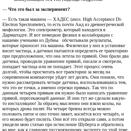
—
Что это был за эксперимент?
— Есть такая машина — ХАДЕС (
англ.
High Acceptance Di-
Electron Spectrometer), то есть почти Аид из древнегреческой
мифологии. Это спектрометр, который находится в
Дармштадте. И вот немецкие физики в коллаборации с
нашими учеными из Дубны обсчитывали результаты,
которые приносит эта машина. Физически у них в установке
висит частица, а датчики пытаются определить ее траекторию
при предположении, что она летела по прямой. Они брали два
датчика, проводили уравнение прямой, писали и смотрели,
попадает частица или не попадает. Этот процесс очень
долгий, чтобы просчитать все траектории за месяц на
современном компьютере уйдет лет десять. Они поняли, что
нужно рассматривать четыре датчика, воспользовавшись тем,
что это не точки, а именно отрезки прямых. Так что по
данным четырем прямым им нужно было написать уравнение
прямой, пересекающей данные. И они тут же сделали какую-
то инсталляцию! За образец мысленно они взяли козлы, на
которых дрова пилят. На четыре бревна всегда можно
положить пятое и оно точно ляжет, коснётся всех четырёх, и
его можно будет пилить. Они всё это открыли сами, а потом
увидели мою статью про исчисление Шуберта и обратились
ко мне, как к главному русскоязычному эксперту по этой теме.