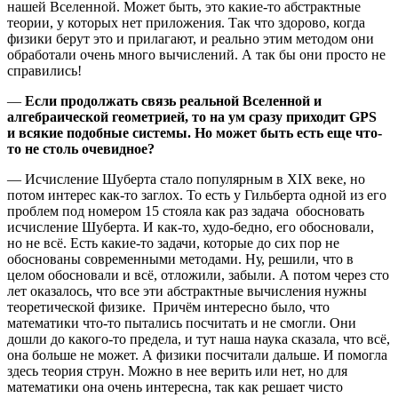
нашей Вселенной. Может быть, это какие-то абстрактные
теории, у которых нет приложения. Так что здорово, когда
физики берут это и прилагают, и реально этим методом они
обработали очень много вычислений. А так бы они просто не
справились!
—
Если продолжать связь реальной Вселенной и
алгебраической геометрией, то на ум сразу приходит GPS
и всякие подобные системы. Но может быть есть еще что-
то не столь очевидное?
— Исчисление Шуберта стало популярным в XIX веке, но
потом интерес как-то заглох. То есть у Гильберта одной из его
проблем под номером 15 стояла как раз задача обосновать
исчисление Шуберта. И как-то, худо-бедно, его обосновали,
но не всё. Есть какие-то задачи, которые до сих пор не
обоснованы современными методами. Ну, решили, что в
целом обосновали и всё, отложили, забыли. А потом через сто
лет оказалось, что все эти абстрактные вычисления нужны
теоретической физике. Причём интересно было, что
математики что-то пытались посчитать и не смогли. Они
дошли до какого-то предела, и тут наша наука сказала, что всё,
она больше не может. А физики посчитали дальше. И помогла
здесь теория струн. Можно в нее верить или нет, но для
математики она очень интересна, так как решает чисто