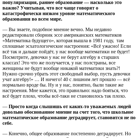
популяризация, раннее образование — насколько это
важно? Учитывая, что все чаще говорят о
катастрофически низком уровне математического
образования во всем мире.
— Вы знаете, подобное мнение вечно. Мы недавно
редактировали сборник эссе американских математиков
«Математика будущего», которая вышла в 1981 году, там
сплошные эсхатологические настроения: «Всё ужасно! Если
всё так и дальше пойдёт, у нас вообще математики не будет!
Посмотрите, девочки у нас не берут алгебру в старших
классах! Это что же получается, у нас полстраны, все
женщины не будут вообще никакой математики знать?!
Нужно срочно убрать этот свободный выбор, пусть девочки
учат алгебру!» … И ничего! 40 с лишним лет прошло — всё
нормально вроде бы. Ну и у нас, понятно, были такие же
настроения. Мне кажется, это правильно: надо бояться, что
всё будет плохо, чтобы всё-таки не становилось так плохо.
—
Просто когда слышишь от каких-то уважаемых людей
довольно обоснованное мнение на счет того, что школьное
математическое образование деградирует, становится не по
себе.
— Конечно, общее образование постепенно деградирует. Но