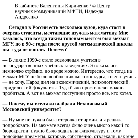
В кабинете Валентины Кириченко / © Центр
научных коммуникаций МФТИ, Надежда
Андреенко
— Сегодня в России есть несколько вузов, куда стоят в
очередь студенты, мечтающие изучать математику. Мне
казалось, что всегда таким топовым местом был мехмат
МГУ, но в 90-е годы после крутой математической школы
вы туда не пошли. Почему?
— В лихие 1990-е стало возможным учиться в
негосударственных учебных заведениях. Это казалось
немножко стрёмно, но вроде можно. Интересно, что тогда на
мехмат МГУ не было вообще никакого конкурса, то есть учись
— не хочу. Народ шёл на экономический, психологический,
юридический факультеты. Туда было просто невозможно
пробиться. А вот на мехмат поступили просто все, кто хотел.
—
Почему вы все-таки выбрали Независимый
Московский университет?
— Ну мне не нужна была отсрочка от армии. и я решила
попробовать. На мехмате всегда было очень много какой-то
бюрократии, нужно было ходить на физкультуру и тому
подобные предметы, которые, собственно, отвлекали, как мне