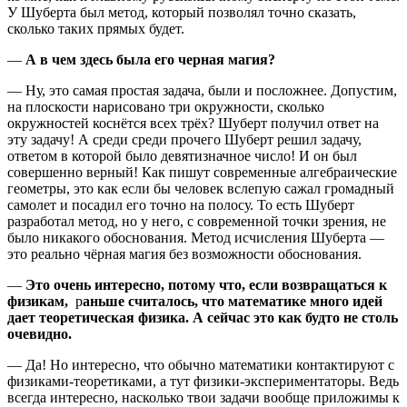
У Шуберта был метод, который позволял точно сказать,
сколько таких прямых будет.
—
А в чем здесь была его черная магия?
— Ну, это самая простая задача, были и посложнее. Допустим,
на плоскости нарисовано три окружности, сколько
окружностей коснётся всех трёх? Шуберт получил ответ на
эту задачу! А среди среди прочего Шуберт решил задачу,
ответом в которой было девятизначное число! И он был
совершенно верный! Как пишут современные алгебраические
геометры, это как если бы человек вслепую сажал громадный
самолет и посадил его точно на полосу. То есть Шуберт
разработал метод, но у него, с современной точки зрения, не
было никакого обоснования. Метод исчисления Шуберта —
это реально чёрная магия без возможности обоснования.
—
Это очень интересно, потому что, если возвращаться к
физикам,
р
аньше считалось, что математике много идей
дает теоретическая физика. А сейчас это как будто не столь
очевидно.
— Да! Но интересно, что обычно математики контактируют с
физиками-теоретиками, а тут физики-экспериментаторы. Ведь
всегда интересно, насколько твои задачи вообще приложимы к