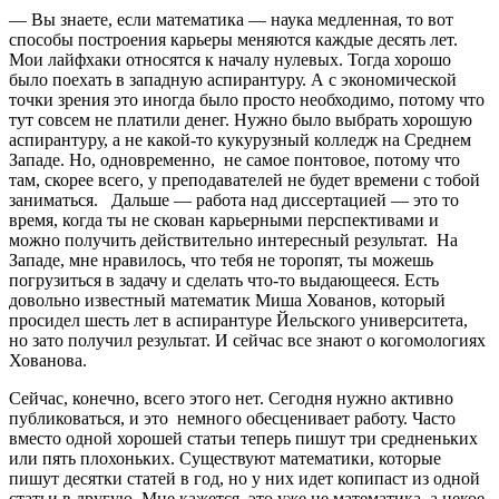
— Вы знаете, если математика — наука медленная, то вот
способы построения карьеры меняются каждые десять лет.
Мои лайфхаки относятся к началу нулевых. Тогда хорошо
было поехать в западную аспирантуру. А с экономической
точки зрения это иногда было просто необходимо, потому что
тут совсем не платили денег. Нужно было выбрать хорошую
аспирантуру, а не какой-то кукурузный колледж на Среднем
Западе. Но, одновременно, не самое понтовое, потому что
там, скорее всего, у преподавателей не будет времени с тобой
заниматься. Дальше — работа над диссертацией — это то
время, когда ты не скован карьерными перспективами и
можно получить действительно интересный результат. На
Западе, мне нравилось, что тебя не торопят, ты можешь
погрузиться в задачу и сделать что-то выдающееся. Есть
довольно известный математик Миша Хованов, который
просидел шесть лет в аспирантуре Йельского университета,
но зато получил результат. И сейчас все знают о когомологиях
Хованова.
Сейчас, конечно, всего этого нет. Сегодня нужно активно
публиковаться, и это немного обесценивает работу. Часто
вместо одной хорошей статьи теперь пишут три средненьких
или пять плохоньких. Существуют математики, которые
пишут десятки статей в год, но у них идет копипаст из одной
статьи в другую. Мне кажется, это уже не математика, а некое