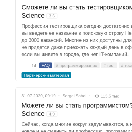
Сможете ли вы стать тестировщиком
Science
3.6
Профессия тестировщика сегодня достаточно в
вы введете ее название в поисковую строку He
до 3000 вакансий. Многие из них доступны для
не придется даже приезжать каждый день в офи
если вы живете в городе, где нет IT-компаний.
FAQ
# программирование
# тест
# тес
14
Партнерский материал
31.07.2020, 09:19
Sergei Sobol
113,5 тыс
Можете ли вы стать программистом?
Science
4.9
Сейчас, когда многие вокруг задумываются, а 
новое и не сменить ли профессию, программир