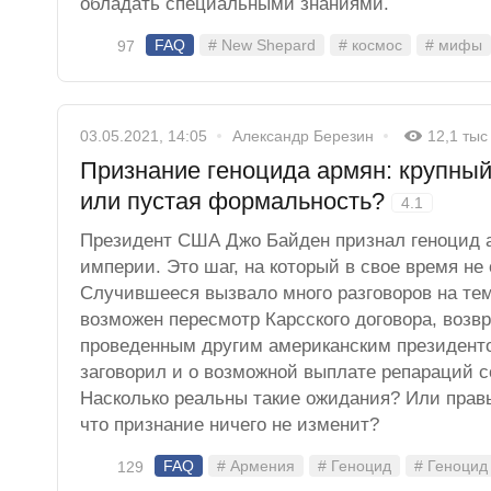
обладать специальными знаниями.
FAQ
# New Shepard
# космос
# мифы
97
03.05.2021, 14:05
Александр Березин
12,1 тыс
Признание геноцида армян: крупны
или пустая формальность?
4.1
Президент США Джо Байден признал геноцид 
империи. Это шаг, на который в свое время не
Случившееся вызвало много разговоров на тему
возможен пересмотр Карсского договора, возвр
проведенным другим американским президенто
заговорил и о возможной выплате репараций с
Насколько реальны такие ожидания? Или прав
что признание ничего не изменит?
FAQ
# Армения
# Геноцид
# Геноцид
129