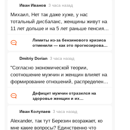
Иван Иванов
3 часа
назад
Михаил, Нет так даже хуже, у нас
тотальный дисбаланс, женщины живут на
11 лет дольше и на 5 лет раньше пенсия.
В среднем где то 17-18 лет на пенсии.
Лимиты из-за бензинового кризиса
отменили — как это прогнозировал
ранее Naked Science
Dmitriy Dorian
3 часа
назад
"Согласно экономической теории,
соотношение мужчин и женщин влияет на
формирование отношений, распределение
ресурсов внутри семьи и положение
Дефицит мужчин отразился на
здоровье женщин и их
новорожденных детей
Иван Колупаев
3 часа
назад
Alexander, так тут Березин возражает, ко
мне какие вопросы? Единственно что