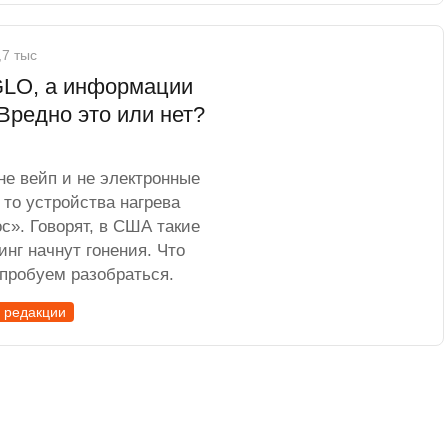
,7 тыс
GLO, а информации
 Вредно это или нет?
 не вейп и не электронные
 то устройства нагрева
с». Говорят, в США такие
инг начнут гонения. Что
опробуем разобраться.
 редакции