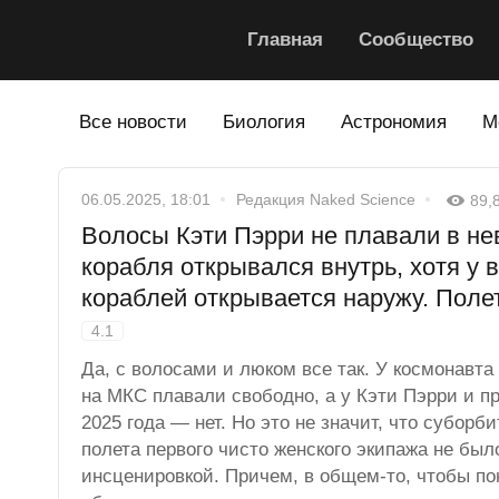
Главная
Сообщество
Все новости
Биология
Астрономия
М
06.05.2025, 18:01
Редакция Naked Science
89,
Волосы Кэти Пэрри не плавали в не
корабля открывался внутрь, хотя у 
кораблей открывается наружу. Поле
4.1
Да, с волосами и люком все так. У космонавт
на МКС плавали свободно, а у Кэти Пэрри и пр
2025 года — нет. Но это не значит, что суборб
полета первого чисто женского экипажа не был
инсценировкой. Причем, в общем-то, чтобы пон