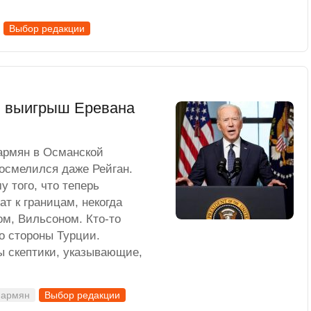
Выбор редакции
й выигрыш Еревана
армян в Османской
 осмелился даже Рейган.
 того, что теперь
ат к границам, некогда
м, Вильсоном. Кто-то
о стороны Турции.
ы скептики, указывающие,
 армян
Выбор редакции