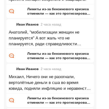
Лимиты из-за бензинового кризиса
отменили — как это прогнозировал
ранее Naked Science
Иван Иванов
2 часа
назад
Анатолий, "мобилизации женщин не
планируется" А вот жаль что не
планируется, ради справедливости
провести 300к мобилизацию среди
Лимиты из-за бензинового кризиса
женщин и
отменили — как это прогнозировал
ранее Naked Science
Иван Иванов
2 часа
назад
Михаил, Ничего они не разогнали,
вертолётные деньги в сша во время
ковида, подняли инфляцию и неравенство
ещё сильнее. Мало того, почти все
Лимиты из-за бензинового кризиса
отменили — как это прогнозировал
ранее Naked Science