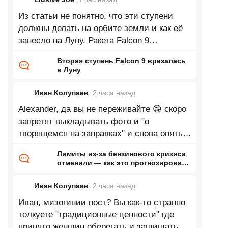
Из статьи не понятно, что эти ступени
должны делать на орбите земли и как её
занесло на Луну. Ракета Falcon 9
стартовала 15 января 2025 года и успешно
Вторая ступень Falcon 9 врезалась
в Луну
Иван Колупаев
2 часа
назад
Alexander, да вы не переживайте 😁 скоро
запретят выкладывать фото и "о
творящемся на заправках" и снова опять
все станет хорошо. Ну это я так шучу. На
Лимиты из-за бензинового кризиса
отменили — как это прогнозировал
ранее Naked Science
Иван Колупаев
2 часа
назад
Иван, мизогинии пост? Вы как-то странно
толкуете "традиционные ценности" где
принято женщин оберегать и защищать.