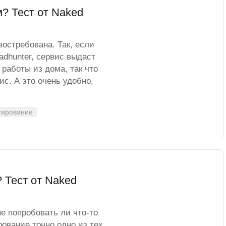
? Тест от Naked
остребована. Так, если
adhunter, сервис выдаст
 работы из дома, так что
с. А это очень удобно,
тирование
 Тест от Naked
не попробовать ли что-то
ование точно одно из тех