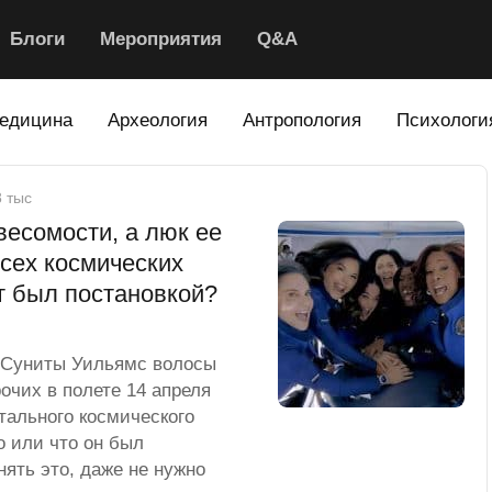
Блоги
Мероприятия
Q&A
едицина
Археология
Антропология
Психологи
8 тыс
весомости, а люк ее
всех космических
т был постановкой?
а Суниты Уильямс волосы
очих в полете 14 апреля
итального космического
о или что он был
ять это, даже не нужно