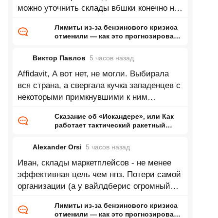
можно уточнить склады вбшки конечно не
такая важная стратегическая цель, но
Лимиты из-за бензинового кризиса
отменили — как это прогнозировал
ранее Naked Science
Виктор Павлов
5 часов
назад
Affidavit, А вот нет, не могли. Выбирала
вся страна, а свергала кучка западенцев с
некоторыми примкнувшими к ним
киевлянами.
Сказание об «Искандере», или Как
работает тактический ракетный
комплекс
Alexander Orsi
5 часов
назад
Иван, склады маркетплейсов - не менее
эффективная цель чем нпз. Потери самой
организации (а у вайлдберис огромный
долг перед банками), потери
Лимиты из-за бензинового кризиса
отменили — как это прогнозировал