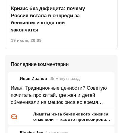
Кризис без дефицита: почему
Россия встала в очереди за
бензином и когда они
закончатся
19 июля, 20:09
Последние комментарии
Иван Иванов
35 минут
назад
Иван, Традиционные ценности? Советую
почитать про китай, где жен и детей
обменивали на мешок риса во время
голода. Можно про древний рим или
Лимиты из-за бензинового кризиса
отменили — как это прогнозировал
ранее Naked Science
Elusive Joe
1 час
назад