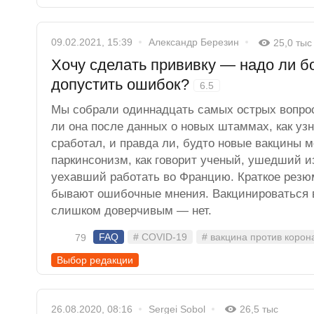
09.02.2021, 15:39
Александр Березин
25,0 тыс
Хочу сделать прививку — надо ли бо
допустить ошибок?
6.5
Мы собрали одиннадцать самых острых вопрос
ли она после данных о новых штаммах, как узн
сработал, и правда ли, будто новые вакцины м
паркинсонизм, как говорит ученый, ушедший 
уехавший работать во Францию. Краткое резюм
бывают ошибочные мнения. Вакцинироваться вс
слишком доверчивым — нет.
FAQ
# COVID-19
# вакцина против корон
79
Выбор редакции
26.08.2020, 08:16
Sergei Sobol
26,5 тыс