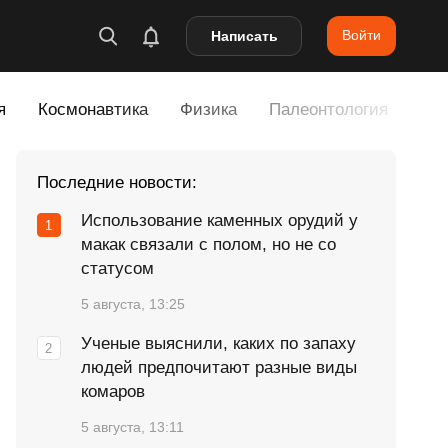
Войти
Написать
я
Космонавтика
Физика
Палеонтология
Тех
Последние новости:
Использование каменных орудий у
макак связали с полом, но не со
статусом
5 августа, 13:25
Ученые выяснили, каких по запаху
людей предпочитают разные виды
комаров
5 августа, 13:11