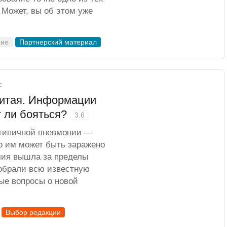
 Может, вы об этом уже
ние
Партнерский материал
с
Китая. Информации
т ли бояться?
3.6
атипичной пневмонии —
то им может быть заражено
емия вышла за пределы
собрали всю известную
ые вопросы о новой
Выбор редакции