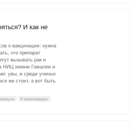
яться? И как не
ов о вакцинации: нужна
ать, что препарат
огут вызывать рак и
из НИЦ имени Гамалеи и
е: увы, и среди ученых
е же стоит, а вот быть
авируса
# коронавирус