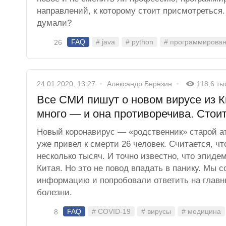
направлений, к которому стоит присмотреться.
думали?
FAQ
# java
# python
# программирова
26
24.01.2020, 13:27
Александр Березин
118,6 ты
Все СМИ пишут о новом вирусе из 
много — и она противоречива. Стои
Новый коронавирус — «родственник» старой 
уже привел к смерти 26 человек. Считается, ч
несколько тысяч. И точно известно, что эпид
Китая. Но это не повод впадать в панику. Мы 
информацию и попробовали ответить на главн
болезни.
FAQ
# COVID-19
# вирусы
# медицина
8