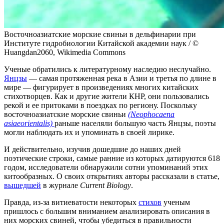
Восточноазиатские морские свиньи в дельфинарии при
Институте гидробиологии Китайской академии наук / ©
Huangdan2060, Wikimedia Commons
Ученые обратились к литературному наследию неслучайно.
Янцзы
— самая протяженная река в Азии и третья по длине в
мире — фигурирует в произведениях многих китайских
стихотворцев. Как и другие жители КНР, они пользовались
рекой и ее притоками в поездках по региону. Поскольку
восточноазиатские морские свиньи
(Neophocaena
asiaeorientalis)
раньше населяли большую часть Янцзы, поэты
могли наблюдать их и упоминать в своей лирике.
И действительно, изучив дошедшие до наших дней
поэтические строки, самые ранние из которых датируются 618
годом, исследователи обнаружили сотни упоминаний этих
китообразных. О своих открытиях авторы рассказали в статье,
вышедшей
в журнале
Current Biology
.
Правда, из-за витиеватости некоторых
сти
х
ов
ученым
пришлось с большим вниманием анализировать описания в
них морских свиней, чтобы убедиться в правильности