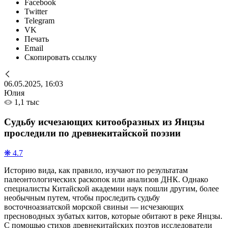
Facebook
Twitter
Telegram
VK
Печать
Email
Скопировать ссылку
06.05.2025, 16:03
Юлия
1,1 тыс
Судьбу исчезающих китообразных из Янцзы
проследили по древнекитайской поэзии
❋ 4.7
Историю вида, как правило, изучают по результатам
палеонтологических раскопок или анализов ДНК. Однако
специалисты Китайской академии наук пошли другим, более
необычным путем, чтобы проследить судьбу
восточноазиатской морской свиньи — исчезающих
пресноводных зубатых китов, которые обитают в реке Янцзы.
С помощью стихов древнекитайских поэтов исследователи