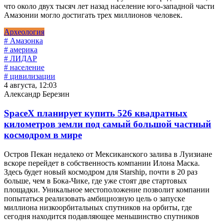
что около двух тысяч лет назад население юго-западной части
Амазонии могло достигать трех миллионов человек.
Археология
# Амазонка
# америка
# ЛИДАР
# население
# цивилизации
4 августа, 12:03
Александр Березин
SpaceX планирует купить 526 квадратных
километров земли под самый большой частный
космодром в мире
Остров Пекан недалеко от Мексиканского залива в Луизиане
вскоре перейдет в собственность компании Илона Маска.
Здесь будет новый космодром для Starship, почти в 20 раз
больше, чем в Бока-Чике, где уже стоят две стартовых
площадки. Уникальное местоположение позволит компании
попытаться реализовать амбициозную цель о запуске
миллиона низкоорбитальных спутников на орбиты, где
сегодня находится подавляющее меньшинство спутников