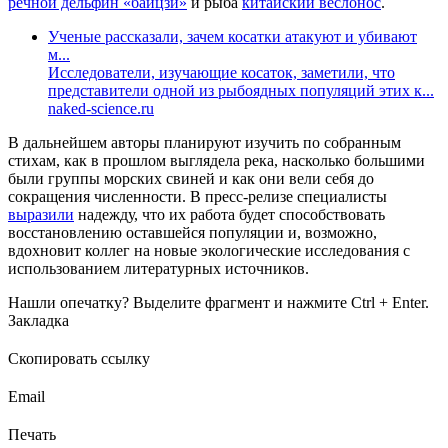
речной дельфин «байцзи»
и рыба
китайский веслонос
.
Ученые рассказали, зачем косатки атакуют и убивают
м...
Исследователи, изучающие косаток, заметили, что
представители одной из рыбоядных популяций этих к...
naked-science.ru
В дальнейшем авторы планируют изучить по собранным
стихам, как в прошлом выглядела река, насколько большими
были группы морских свиней и как они вели себя до
сокращения численности. В пресс-релизе специалисты
выразили
надежду, что их работа будет способствовать
восстановлению оставшейся популяции и, возможно,
вдохновит коллег на новые экологические исследования с
использованием литературных источников.
Нашли опечатку? Выделите фрагмент и нажмите Ctrl + Enter.
Закладка
Скопировать ссылку
Email
Печать