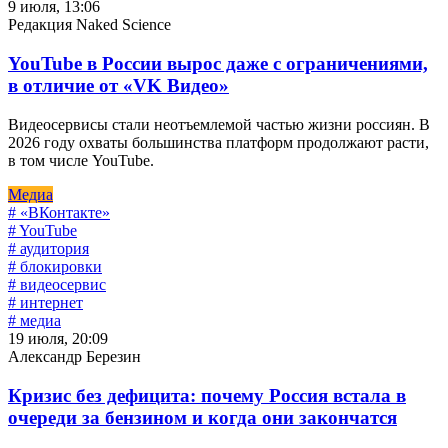
9 июля, 13:06
Редакция Naked Science
YouTube в России вырос даже с ограничениями,
в отличие от «VK Видео»
Видеосервисы стали неотъемлемой частью жизни россиян. В
2026 году охваты большинства платформ продолжают расти,
в том числе YouTube.
Медиа
# «ВКонтакте»
# YouTube
# аудитория
# блокировки
# видеосервис
# интернет
# медиа
19 июля, 20:09
Александр Березин
Кризис без дефицита: почему Россия встала в
очереди за бензином и когда они закончатся