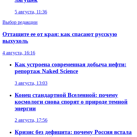
5 августа, 11:36
Выбор редакции
Оттащите ее от края: как спасают русскую
выхухоль
4 августа, 16:16
Как устроена современная добыча нефти:
репортаж Naked Science
3 августа, 13:03
Конец стандартной Вселенной: почему
космологи снова спорят о природе темной
энергии
2 августа, 17:56
Кризис без дефицита: почему Россия встала