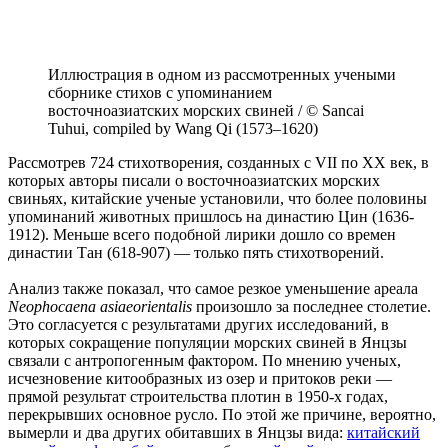
Иллюстрация в одном из рассмотренных учеными
сборнике стихов с упоминанием
восточноазиатских морских свиней / © Sancai
Tuhui, compiled by Wang Qi (1573–1620)
Рассмотрев 724 стихотворения, созданных с VII по XX век, в
которых авторы писали о восточноазиатских морских
свиньях, китайские ученые установили, что более половины
упоминаний животных пришлось на династию Цин (1636-
1912). Меньше всего подобной лирики дошло со времен
династии Тан (618-907) — только пять стихотворений.
Анализ также показал, что самое резкое уменьшение ареала
Neophocaena asiaeorientalis
произошло за последнее столетие.
Это согласуется с результатами других исследований, в
которых сокращение популяции морских свиней в Янцзы
связали с антропогенным фактором. По мнению ученых,
исчезновение китообразных из озер и притоков реки —
прямой результат строительства плотин в 1950-х годах,
перекрывших основное русло. По этой же причине, вероятно,
вымерли и два других обитавших в Янцзы вида:
китайский