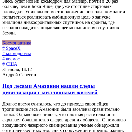
Здесь будет новый космодром для Starship, почти в 20 раз
больше, чем в Бока-Чике, где уже стоят две стартовых
площадки. Уникальное местоположение позволит компании
попытаться реализовать амбициозную цель о запуске
миллиона низкоорбитальных спутников на орбиты, где
сегодня находится подавляющее меньшинство спутников
Земли.
Космонавтика
# SpaceX
# космодромы
# космос
# США
31 июля, 14:12
Андрей Серегин
Под лесами Амазонии нашли следы
цивилизации с миллионами жителей
Долгое время считалось, что до прихода европейцев
тропические леса Амазонии были заселены сравнительно
плохо. Однако выяснилось, что плотная растительность
скрывает большинство следов древних обществ. С помощью
воздушного лазерного сканирования ученые обнаружили
сотни неизвестных земляных сооружений и предположили,