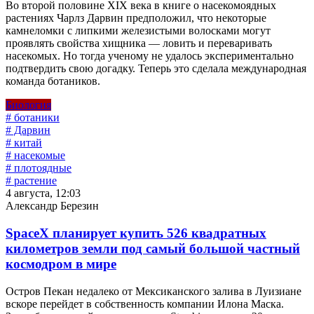
Во второй половине XIX века в книге о насекомоядных
растениях Чарлз Дарвин предположил, что некоторые
камнеломки с липкими железистыми волосками могут
проявлять свойства хищника — ловить и переваривать
насекомых. Но тогда ученому не удалось экспериментально
подтвердить свою догадку. Теперь это сделала международная
команда ботаников.
Биология
# ботаники
# Дарвин
# китай
# насекомые
# плотоядные
# растение
4 августа, 12:03
Александр Березин
SpaceX планирует купить 526 квадратных
километров земли под самый большой частный
космодром в мире
Остров Пекан недалеко от Мексиканского залива в Луизиане
вскоре перейдет в собственность компании Илона Маска.