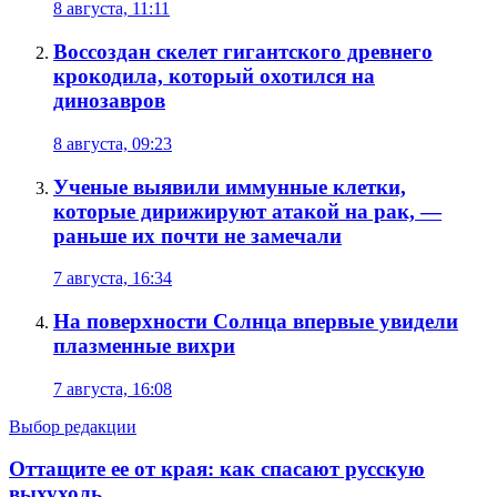
8 августа, 11:11
Воссоздан скелет гигантского древнего
крокодила, который охотился на
динозавров
8 августа, 09:23
Ученые выявили иммунные клетки,
которые дирижируют атакой на рак, —
раньше их почти не замечали
7 августа, 16:34
На поверхности Солнца впервые увидели
плазменные вихри
7 августа, 16:08
Выбор редакции
Оттащите ее от края: как спасают русскую
выхухоль