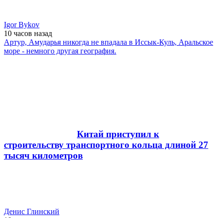
Igor Bykov
10 часов
назад
Артур, Амударья никогда не впадала в Иссык-Куль, Аральское
море - немного другая география.
Китай приступил к
строительству транспортного кольца длиной 27
тысяч километров
Денис Глинский