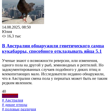
14.08.2025, 08:50
Юлия
16,3 тыс
В Австралии обнаружили генетического самца
кукабарры, способного откладывать яйца
5.1
Ученые знают о возможности реверсии, или изменения,
одного пола на другой у рыб, земноводных и рептилий. Но
задокументированных случаев подобного у диких птиц и
млекопитающих мало. Исследователи недавно обнаружили,
что в Австралии смена пола у пернатых может быть не таким
редким явлением.
40
Биология
# Австралия
# дикие птицы
# половые различия