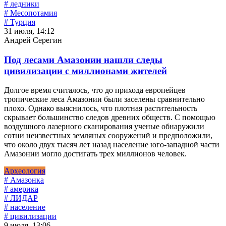
# ледники
# Месопотамия
# Турция
31 июля, 14:12
Андрей Серегин
Под лесами Амазонии нашли следы
цивилизации с миллионами жителей
Долгое время считалось, что до прихода европейцев
тропические леса Амазонии были заселены сравнительно
плохо. Однако выяснилось, что плотная растительность
скрывает большинство следов древних обществ. С помощью
воздушного лазерного сканирования ученые обнаружили
сотни неизвестных земляных сооружений и предположили,
что около двух тысяч лет назад население юго-западной части
Амазонии могло достигать трех миллионов человек.
Археология
# Амазонка
# америка
# ЛИДАР
# население
# цивилизации
9 июля, 13:06