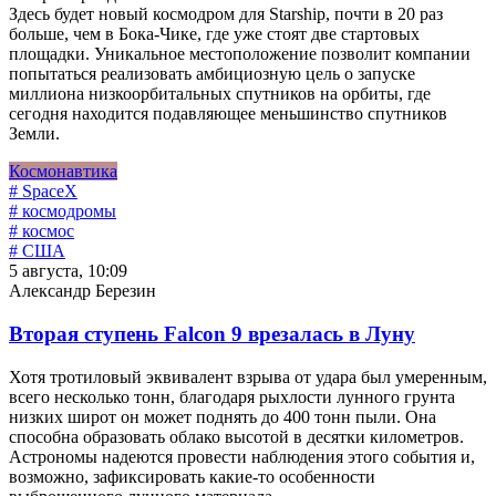
Здесь будет новый космодром для Starship, почти в 20 раз
больше, чем в Бока-Чике, где уже стоят две стартовых
площадки. Уникальное местоположение позволит компании
попытаться реализовать амбициозную цель о запуске
миллиона низкоорбитальных спутников на орбиты, где
сегодня находится подавляющее меньшинство спутников
Земли.
Космонавтика
# SpaceX
# космодромы
# космос
# США
5 августа, 10:09
Александр Березин
Вторая ступень Falcon 9 врезалась в Луну
Хотя тротиловый эквивалент взрыва от удара был умеренным,
всего несколько тонн, благодаря рыхлости лунного грунта
низких широт он может поднять до 400 тонн пыли. Она
способна образовать облако высотой в десятки километров.
Астрономы надеются провести наблюдения этого события и,
возможно, зафиксировать какие-то особенности