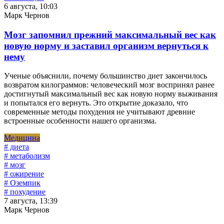
6 августа, 10:03
Марк Чернов
Мозг запомнил прежний максимальный вес как
новую норму и заставил организм вернуться к
нему
Ученые объяснили, почему большинство диет закончилось
возвратом килограммов: человеческий мозг воспринял ранее
достигнутый максимальный вес как новую норму выживания
и попытался его вернуть. Это открытие доказало, что
современные методы похудения не учитывают древние
встроенные особенности нашего организма.
Медицина
# диета
# метаболизм
# мозг
# ожирение
# Оземпик
# похудение
7 августа, 13:39
Марк Чернов