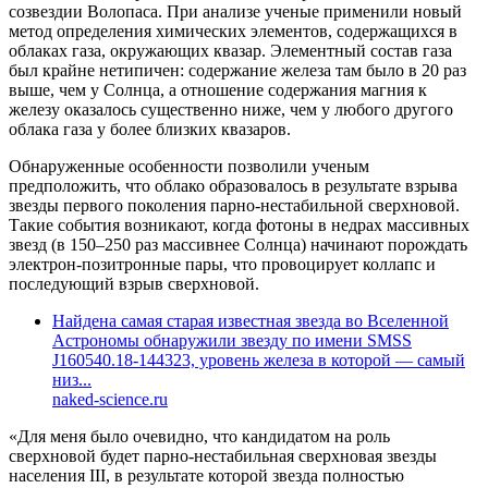
созвездии Волопаса. При анализе ученые применили новый
метод определения химических элементов, содержащихся в
облаках газа, окружающих квазар. Элементный состав газа
был крайне нетипичен: содержание железа там было в 20 раз
выше, чем у Солнца, а отношение содержания магния к
железу оказалось существенно ниже, чем у любого другого
облака газа у более близких квазаров.
Обнаруженные особенности позволили ученым
предположить, что облако образовалось в результате взрыва
звезды первого поколения парно-нестабильной сверхновой.
Такие события возникают, когда фотоны в недрах массивных
звезд (в 150–250 раз массивнее Солнца) начинают порождать
электрон-позитронные пары, что провоцирует коллапс и
последующий взрыв сверхновой.
Найдена самая старая известная звезда во Вселенной
Астрономы обнаружили звезду по имени SMSS
J160540.18-144323, уровень железа в которой — самый
низ...
naked-science.ru
«Для меня было очевидно, что кандидатом на роль
сверхновой будет парно-нестабильная сверхновая звезды
населения III, в результате которой звезда полностью