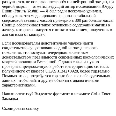
разрушается, не оставляя после себя ни нейтронной звезды, ни
черной дыры, — отметил ведущий автор исследования Юзуру
Ёшии (
Yuzuru Yoshii
). — Я был рад и несколько удивлен,
обнаружив, что моделирование парно-нестабильной
сверхновой звезды с массой примерно в 300 раз больше массы
Солнца обеспечивает такое отношение содержания магния к
железу, которое согласуется с низким значением, полученным
для сигнала от квазара».
Если исследователям действительно удалось найти
свидетельство существования одной из звезд первого
поколения, это послужит очередным косвенным
доказательством правильности современных космологических
моделей эволюции Вселенной. Однако сначала нужно
проверить предложенную в работе интерпретацию сигнала,
полученного от квазара ULAS J1342+0928, более тщательно.
Помимо этого, потребуется гораздо больше наблюдательных
данных, чтобы найти другие объекты с аналогичными
характеристиками.
Нашли опечатку? Выделите фрагмент и нажмите Ctrl + Enter.
Закладка
Скопировать ссылку