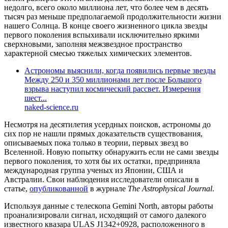
недолго, всего около миллиона лет, что более чем в десять
тысяч раз меньше предполагаемой продолжительности жизни
нашего Солнца. В конце своего жизненного цикла звезды
первого поколения вспыхивали исключительно яркими
сверхновыми, заполняя межзвездное пространство
характерной смесью тяжелых химических элементов.
Астрономы выяснили, когда появились первые звезды
Между 250 и 350 миллионами лет после Большого
взрыва наступил космический рассвет. Измерения
шест...
naked-science.ru
Несмотря на десятилетия усердных поисков, астрономы до
сих пор не нашли прямых доказательств существования,
описываемых пока только в теории, первых звезд во
Вселенной. Новую попытку обнаружить если не сами звезды
первого поколения, то хотя бы их остатки, предприняла
международная группа ученых из Японии, США и
Австралии. Свои наблюдения исследователи описали в
статье,
опубликованной
в журнале
The Astrophysical Journal
.
Используя данные с телескопа Gemini North, авторы работы
проанализировали сигнал, исходящий от самого далекого
известного квазара ULAS J1342+0928, расположенного в