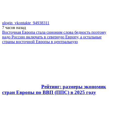
ulogin_vkontakte_94938311
7 часов
назад
Восточная Европа стала синоним слова бедность поэтому
надо Россию включать в северную Европу, а остальные
страны восточной Европы в центральную
Рейтинг: размеры экономик
стран Европы по ВВП (ППС) в 2025 году