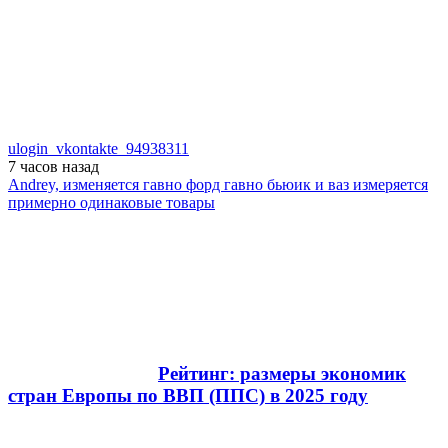
ulogin_vkontakte_94938311
7 часов
назад
Andrey, изменяется гавно форд гавно бьюик и ваз измеряется
примерно одинаковые товары
Рейтинг: размеры экономик
стран Европы по ВВП (ППС) в 2025 году