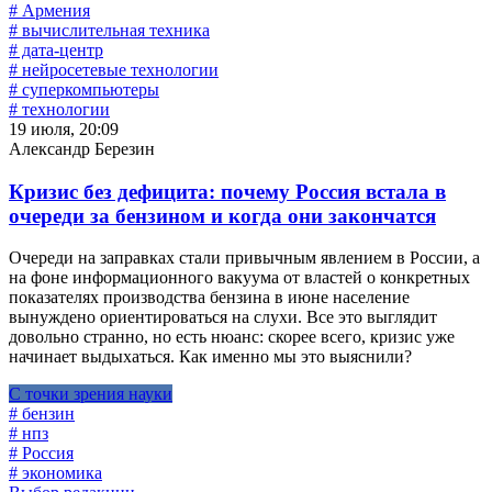
# Армения
# вычислительная техника
# дата-центр
# нейросетевые технологии
# суперкомпьютеры
# технологии
19 июля, 20:09
Александр Березин
Кризис без дефицита: почему Россия встала в
очереди за бензином и когда они закончатся
Очереди на заправках стали привычным явлением в России, а
на фоне информационного вакуума от властей о конкретных
показателях производства бензина в июне население
вынуждено ориентироваться на слухи. Все это выглядит
довольно странно, но есть нюанс: скорее всего, кризис уже
начинает выдыхаться. Как именно мы это выяснили?
С точки зрения науки
# бензин
# нпз
# Россия
# экономика