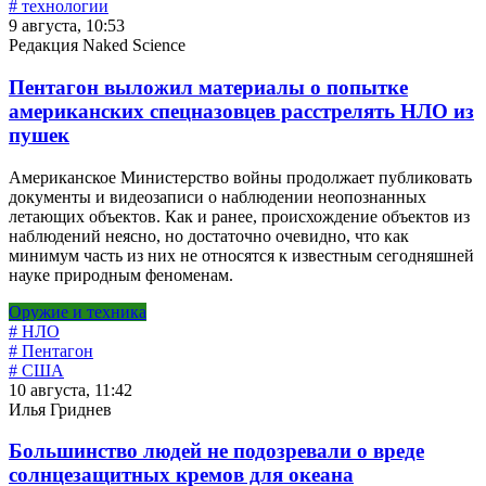
# технологии
9 августа, 10:53
Редакция Naked Science
Пентагон выложил материалы о попытке
американских спецназовцев расстрелять НЛО из
пушек
Американское Министерство войны продолжает публиковать
документы и видеозаписи о наблюдении неопознанных
летающих объектов. Как и ранее, происхождение объектов из
наблюдений неясно, но достаточно очевидно, что как
минимум часть из них не относятся к известным сегодняшней
науке природным феноменам.
Оружие и техника
# НЛО
# Пентагон
# США
10 августа, 11:42
Илья Гриднев
Большинство людей не подозревали о вреде
солнцезащитных кремов для океана