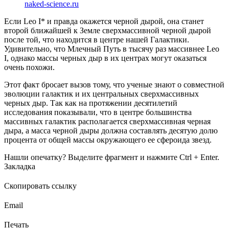
naked-science.ru
Если Leo I* и правда окажется черной дырой, она станет
второй ближайшей к Земле сверхмассивной черной дырой
после той, что находится в центре нашей Галактики.
Удивительно, что Млечный Путь в тысячу раз массивнее Leo
I, однако массы черных дыр в их центрах могут оказаться
очень похожи.
Этот факт бросает вызов тому, что ученые знают о совместной
эволюции галактик и их центральных сверхмассивных
черных дыр. Так как на протяжении десятилетий
исследования показывали, что в центре большинства
массивных галактик располагается сверхмассивная черная
дыра, а масса черной дыры должна составлять десятую долю
процента от общей массы окружающего ее сфероида звезд.
Нашли опечатку? Выделите фрагмент и нажмите Ctrl + Enter.
Закладка
Скопировать ссылку
Email
Печать