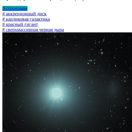
Астрономия
# аккреционный диск
# карликовая галактика
# красный гигант
# сверхмассивная черная дыра