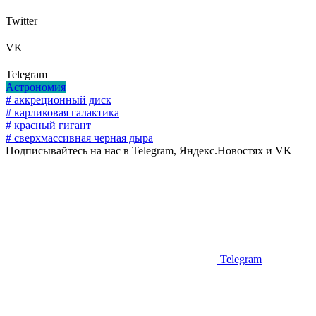
Twitter
VK
Telegram
Астрономия
# аккреционный диск
# карликовая галактика
# красный гигант
# сверхмассивная черная дыра
Подписывайтесь на нас в Telegram, Яндекс.Новостях и VK
Telegram