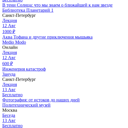
В тени Солнца: что мы знаем о ближайшей к нам звезде
Библиотека Планетарий 1
Санкт-Петербург
Лекция
12
Авг
1000
₽
Аква Тофана и другие приключения мышьяка
Medio Modo
Онлайн
Лекция
12
Авг
600
₽
Инженерия катастроф
Зануда
Санкт-Петербург
Лекция
13
Авг
Бесплатно
Фотография: от истоков до наших дней
Политехнический музей
Москва
Беседа
13
Авг
Бесплатно