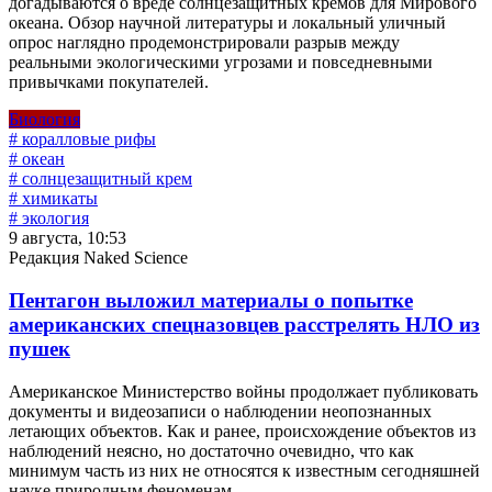
догадываются о вреде солнцезащитных кремов для Мирового
океана. Обзор научной литературы и локальный уличный
опрос наглядно продемонстрировали разрыв между
реальными экологическими угрозами и повседневными
привычками покупателей.
Биология
# коралловые рифы
# океан
# солнцезащитный крем
# химикаты
# экология
9 августа, 10:53
Редакция Naked Science
Пентагон выложил материалы о попытке
американских спецназовцев расстрелять НЛО из
пушек
Американское Министерство войны продолжает публиковать
документы и видеозаписи о наблюдении неопознанных
летающих объектов. Как и ранее, происхождение объектов из
наблюдений неясно, но достаточно очевидно, что как
минимум часть из них не относятся к известным сегодняшней
науке природным феноменам.