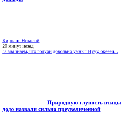
Кирпань Николай
20 минут
назад
"а мы знаем, что голуби довольно умны" Нууу, окееей...
Природную глупость птицы
додо назвали сильно преувеличенной