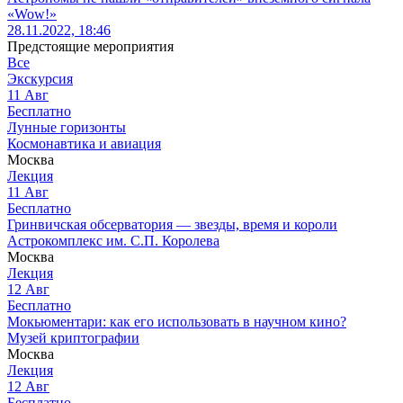
«Wow!»
28.11.2022, 18:46
Предстоящие мероприятия
Все
Экскурсия
11
Авг
Бесплатно
Лунные горизонты
Космонавтика и авиация
Москва
Лекция
11
Авг
Бесплатно
Гринвичская обсерватория — звезды, время и короли
Астрокомплекс им. С.П. Королева
Москва
Лекция
12
Авг
Бесплатно
Мокьюментари: как его использовать в научном кино?
Музей криптографии
Москва
Лекция
12
Авг
Бесплатно