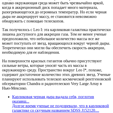
однако окружающая среда может быть чрезвычайно яркой,
когда в аккреционный диск попадает много материала,
разогревающегося до огромных температур. Но если черная
дыра не аккрецирует массу, ее становится невозможно
обнаружить с помощью телескопов.
Так получилось с Leo I: эта карликовая галактика практически
лишена доступного для аккреции газа. Тем не менее ученые
предположили, что небольшое количество массы все же
может поступать от звезд, вращающихся вокруг черной дыры.
Теоретически они могли бы обеспечить скорость аккреции,
необходимую для ее наблюдения.
На поверхности красных гигантов обычно присутствуют
сильные ветры, которые уносят часть их массы в
окружающую среду. Пространство вокруг Leo I*, похоже,
содержит достаточное количество этих древних звезд. Ученые
планируют использовать телескоп космической рентгеновской
обсерватории Chandra и радиотелескоп Very Large Array в
Нью-Мексико.
Карликовая черная дыра выдала себя, поглотив
оказавш...
Долгое время ученые не подозревали, что в карликовой
галактике со скучным названием SDSS J152120....