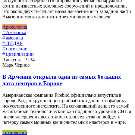
воздушного лазерного сканирования ученые обнаружили
сотни неизвестных земляных сооружений и предположили,
что около двух тысяч лет назад население юго-западной части
Амазонии могло достигать трех миллионов человек.
Археология
# Амазонка
# америка
# ЛИДАР
# население
# цивилизации
9 августа, 19:34
Марк Чернов
В Армении открыли один из самых больших
дата-центров в Европе
Американская компания Firebird официально запустила в
городе Раздан крупный центр обработки данных и фабрику
искусственного интеллекта. На сегодняшний день это самый
масштабный технологический хаб подобного уровня в СНГ, а
после завершения всех этапов строительства он войдет в
пятерку самых мощных вычислительных кластеров в мире.
Технологии