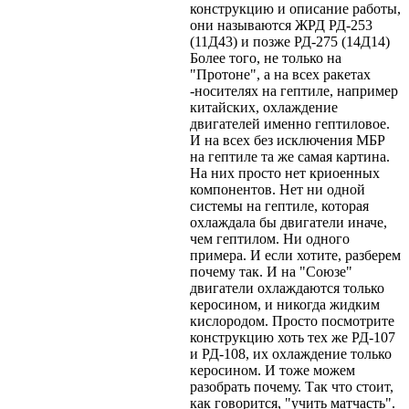
конструкцию и описание работы,
они называются ЖРД РД-253
(11Д43) и позже РД-275 (14Д14)
Более того, не только на
"Протоне", а на всех ракетах
-носителях на гептиле, например
китайских, охлаждение
двигателей именно гептиловое.
И на всех без исключения МБР
на гептиле та же самая картина.
На них просто нет криоенных
компонентов. Нет ни одной
системы на гептиле, которая
охлаждала бы двигатели иначе,
чем гептилом. Ни одного
примера. И если хотите, разберем
почему так. И на "Союзе"
двигатели охлаждаются только
керосином, и никогда жидким
кислородом. Просто посмотрите
конструкцию хоть тех же РД-107
и РД-108, их охлаждение только
керосином. И тоже можем
разобрать почему. Так что стоит,
как говорится, "учить матчасть".