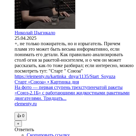
Николай Цыгикало
25.04.2025
+, не только пожиратель, но и изрыгатель. Причем
пламя это может быть весьма информативно, если
понимать его детали. Как правильно анализировать
столб огня за ракетой-носителем, и о чем он может
рассказать, как-то тоже разбирал; если интересно, можно
посмотреть тут: "Старт " Союза"
https://elementy.ru/kartinka_dnya/1135/Start_Soyuza
Старт «Союза» • Картинка дня
На фото — первая ступень трехступенчатой ракеты
«Союз-2.1Б» с работающими жидкостными ракетными
двигателями. Тридцать...
elementy.ru
👍
0
+
Ответить
Скопировать ссылку