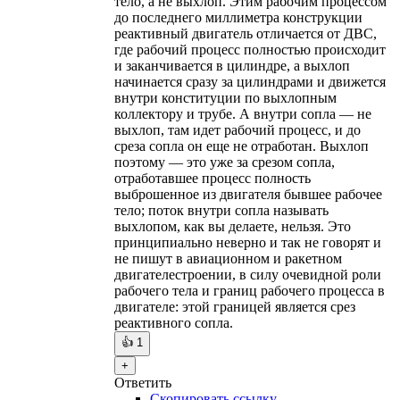
тело, а не выхлоп. Этим рабочим процессом
до последнего миллиметра конструкции
реактивный двигатель отличается от ДВС,
где рабочий процесс полностью происходит
и заканчивается в цилиндре, а выхлоп
начинается сразу за цилиндрами и движется
внутри конституции по выхлопным
коллектору и трубе. А внутри сопла — не
выхлоп, там идет рабочий процесс, и до
среза сопла он еще не отработан. Выхлоп
поэтому — это уже за срезом сопла,
отработавшее процесс полность
выброшенное из двигателя бывшее рабочее
тело; поток внутри сопла называть
выхлопом, как вы делаете, нельзя. Это
принципиально неверно и так не говорят и
не пишут в авиационном и ракетном
двигателестроении, в силу очевидной роли
рабочего тела и границ рабочего процесса в
двигателе: этой границей является срез
реактивного сопла.
👍
1
+
Ответить
Скопировать ссылку