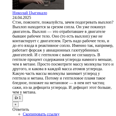
Николай Цыгикало
24.04.2025
Стэн, поясните, пожалуйста, зачем подогревать выхлоп?
Выхлоп находится за срезом сопла. Он уже покинул
двигатель. Выхлоп — это отработавшее в двигателе
бывшее рабочее тело. Оно (то есть выхлоп) уже не
контактирует с двигателем. Греть надо рабочее тело, и
до его входа в реактивное сопло. Именно так, например,
работает форсаж у авиационных газотурбинных
двигателей. И с гептилом с вами не соглашусь. В
гептиле процент содержания углерода намного меньше,
чем в метане. Просто посмотрите массу молекулы того и
другого, и какова в каждой масса атомов углерода.
Какую часть массы молекулы занимает углерод у
гептила и метана. Потому и гептиловое пламя такое
бледное, похожее на метановое — в нем нет частиц
сажи, из-за дефицита углерода. И дефицит этот больше,
чем у метана.
👍
1
+
Ответить
Скопировать ссылку