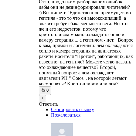
Стэн, продолжим разбор ваших ошибок,
дабы они не дезинформировали читателей?
:) Вы пишете "Единственное преимущество
гептила - это то что он высококипящий, а
значит требует бака меньшего веса. Но это
же и его недостаток, потому что
криотопливом можно охлаждать сопло и
камеру сгорания ... а гептилом - нет." Вопрос
к вам, прямой и логичный: чем охлаждаются
сопло и камера сгорания на двигателях
ракеты-носителя "Протон", работающих, как
известно, на гептиле? Можете четко назвать
это охлаждающее вещество? Второй,
попутный вопрос: а чем охлаждают
двигатели РН " Союз", на которой летают
космонавты? Криотопливом или чем?
👍
0
+
Ответить
Скопировать ссылку
Пожаловаться
—