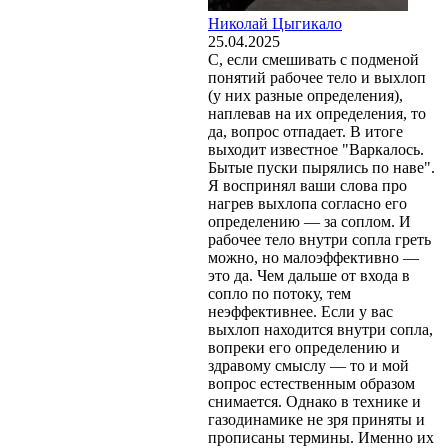
Николай Цыгикало
25.04.2025
С, если смешивать с подменой
понятий рабочее тело и выхлоп
(у них разные определения),
наплевав на их определения, то
да, вопрос отпадает. В итоге
выходит известное "Варкалось.
Бытые пуски пырялись по наве".
Я воспринял ваши слова про
нагрев выхлопа согласно его
определению — за соплом. И
рабочее тело внутри сопла греть
можно, но малоэффективно —
это да. Чем дальше от входа в
сопло по потоку, тем
неэффективнее. Если у вас
выхлоп находится внутри сопла,
вопреки его определению и
здравому смыслу — то и мой
вопрос естественным образом
снимается. Однако в технике и
газодинамике не зря приняты и
прописаны термины. Именно их