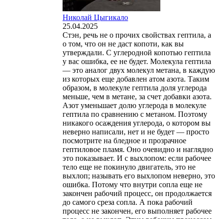
Николай Цыгикало
25.04.2025
Стэн, речь не о прочих свойствах гептила, а
о том, что он не даст копоти, как вы
утверждали. С углеродной копотью гептила
у вас ошибка, ее не будет. Молекула гептила
— это аналог двух молекул метана, в каждую
из которых еще добавлен атом азота. Таким
образом, в молекуле гептила доля углерода
меньше, чем в метане, за счет добавки азота.
Азот уменьшает долю углерода в молекуле
гептила по сравнению с метаном. Поэтому
никакого осаждения углерода, о котором вы
неверно написали, нет и не будет — просто
посмотрите на бледное и прозрачное
гептиловое пламя. Оно очевидно и наглядно
это показывает. И с выхлопом: если рабочее
тело еще не покинуло двигатель, это не
выхлоп; называть его выхлопом неверно, это
ошибка. Потому что внутри сопла еще не
закончен рабочий процесс, он продолжается
до самого среза сопла. А пока рабочий
процесс не закончен, его выполняет рабочее