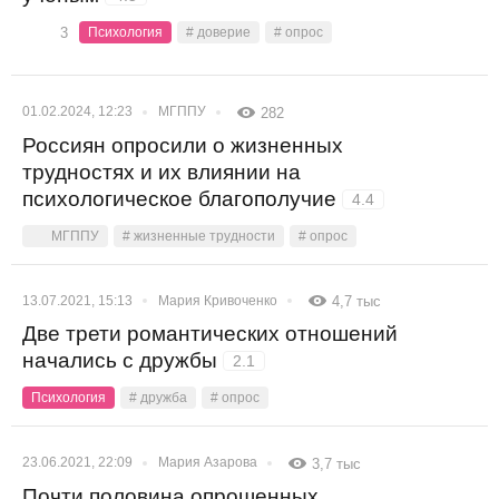
3
Психология
# доверие
# опрос
01.02.2024, 12:23
МГППУ
282
Россиян опросили о жизненных
трудностях и их влиянии на
психологическое благополучие
4.4
МГППУ
# жизненные трудности
# опрос
13.07.2021, 15:13
Мария Кривоченко
4,7 тыс
Две трети романтических отношений
начались с дружбы
2.1
Психология
# дружба
# опрос
23.06.2021, 22:09
Мария Азарова
3,7 тыс
Почти половина опрошенных