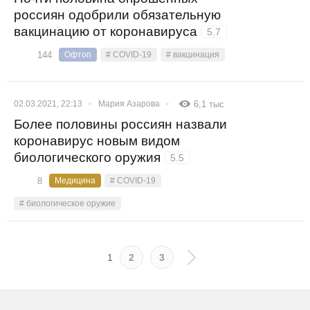
россиян одобрили обязательную
вакцинацию от коронавируса
5.7
144
Офтоп
# COVID-19
# вакцинация
02.03.2021, 22:13
Мария Азарова
6,1 тыс
Более половины россиян назвали
коронавирус новым видом
биологического оружия
5.5
8
Медицина
# COVID-19
# биологическое оружие
1
2
3