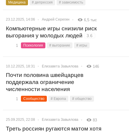
Медицина
# депрессия
# зависимость
23.12.2025, 14:06
Андрей Серегин
6,5 тыс
Компьютерные игры снизили риск
выгорания у молодых людей
3.6
1
Психология
# выгорание
# игры
10.12.2025, 18:31
Елизавета Завьялова
146
Почти половина швейцарцев
поддержала ограничение
численности населения
1
Сообщество
# Европа
# общество
25.09.2025, 22:08
Елизавета Завьялова
83
Треть россиян ругаются матом хотя