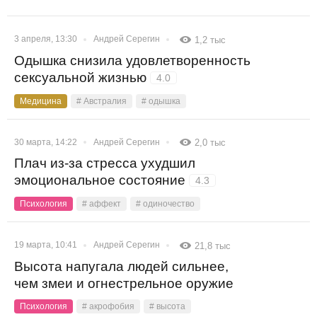
3 апреля, 13:30
Андрей Серегин
1,2 тыс
Одышка снизила удовлетворенность
сексуальной жизнью
4.0
Медицина
# Австралия
# одышка
30 марта, 14:22
Андрей Серегин
2,0 тыс
Плач из-за стресса ухудшил
эмоциональное состояние
4.3
Психология
# аффект
# одиночество
19 марта, 10:41
Андрей Серегин
21,8 тыс
Высота напугала людей сильнее,
чем змеи и огнестрельное оружие
Психология
# акрофобия
# высота