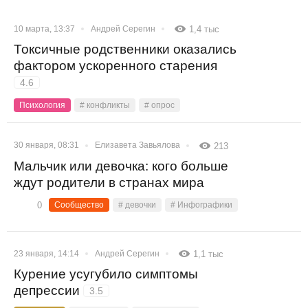
10 марта, 13:37
Андрей Серегин
1,4 тыс
Токсичные родственники оказались
фактором ускоренного старения
4.6
Психология
# конфликты
# опрос
30 января, 08:31
Елизавета Завьялова
213
Мальчик или девочка: кого больше
ждут родители в странах мира
0
Сообщество
# девочки
# Инфографики
23 января, 14:14
Андрей Серегин
1,1 тыс
Курение усугубило симптомы
депрессии
3.5