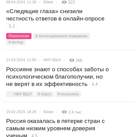
08.04.2024, 11:38
Юлия
523
«Следящие глаза» снизили
честность ответов в онлайн-опросе
5.2
Психология
# антисоциальное поведение
# взгляд
13.03.2024, 11:00
НИУ ВШЭ
266
Россияне знают о способах заботы о
психологическом благополучии, но
не верят в их эффективность
4.4
НИУ ВШЭ
# опрос
# психологи
19.02.2024, 18:26
Юлия
2,4 тыс
Россия оказалась в пятерке стран с
самым низким уровнем доверия
ученым
4.5