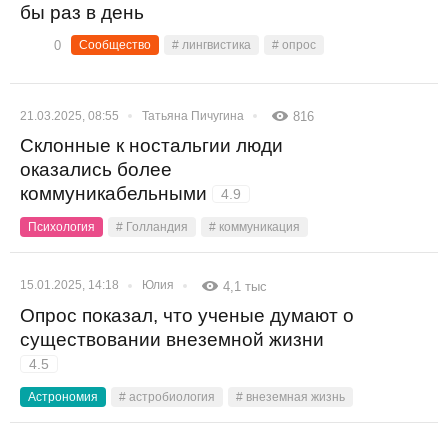
бы раз в день
0
Сообщество
# лингвистика
# опрос
21.03.2025, 08:55
Татьяна Пичугина
816
Склонные к ностальгии люди
оказались более
коммуникабельными
4.9
Психология
# Голландия
# коммуникация
15.01.2025, 14:18
Юлия
4,1 тыс
Опрос показал, что ученые думают о
существовании внеземной жизни
4.5
Астрономия
# астробиология
# внеземная жизнь