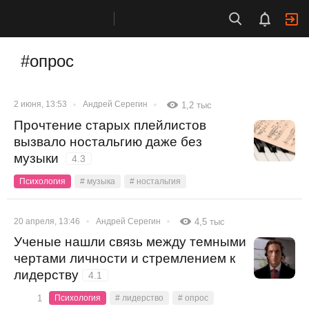
#опрос
2 июня, 13:53
Андрей Серегин
1,2 тыс
Прочтение старых плейлистов
вызвало ностальгию даже без
музыки
4.3
Психология
# музыка
# ностальгия
20 апреля, 13:46
Андрей Серегин
4,5 тыс
Ученые нашли связь между темными
чертами личности и стремлением к
лидерству
4.1
1
Психология
# лидерство
# опрос