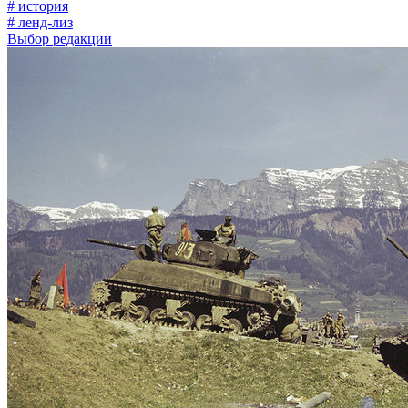
# история
# ленд-лиз
Выбор редакции