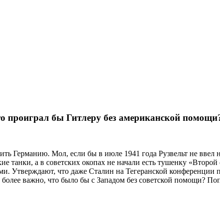
что проиграл бы Гитлеру без американской помощи
ть Германию. Мол, если бы в июле 1941 года Рузвельт не ввел 
е танки, а в советских окопах не начали есть тушенку «Второй ф
и. Утверждают, что даже Сталин на Тегеранской конференции п
 более важно, что было бы с Западом без советской помощи? Поп