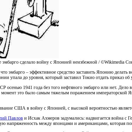
ое эмбарго сделало войну с Японией неизбежной / ©Wikimedia C
, что эмбарго – эффективное средство заставить Японию делать 
онии упала до уровня, который заставил Токио отдать приказ об
ССР осенью 1941 года без того нефтяного эмбарго или нет. Дело
 момент это было самым тяжелым поражением императорской Яп
ягивание США в войну с Японией, с высокой вероятностью являет
лий Павлов
и Исхак Ахмеров задумались: надвигается война с Ге
ую напряженность между японцами и американцами, которая по