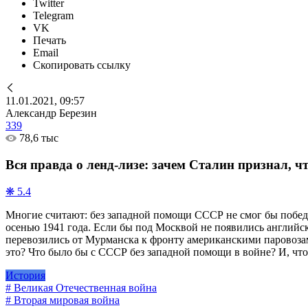
Twitter
Telegram
VK
Печать
Email
Скопировать ссылку
11.01.2021, 09:57
Александр Березин
339
78,6 тыс
Вся правда о ленд-лизе: зачем Сталин признал, 
❋ 5.4
Многие считают: без западной помощи СССР не смог бы победи
осенью 1941 года. Если бы под Москвой не появились английски
перевозились от Мурманска к фронту американскими паровозам
это? Что было бы с СССР без западной помощи в войне? И, что
История
# Великая Отечественная война
# Вторая мировая война