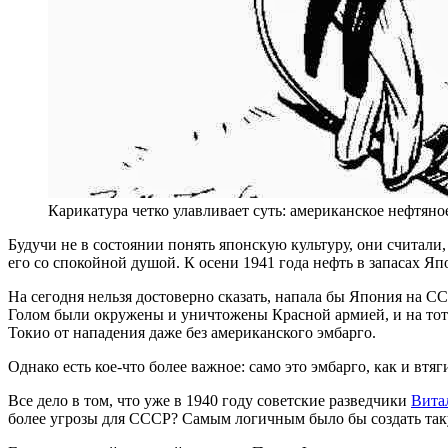
Карикатура четко улавливает суть: американское нефтян
Будучи не в состоянии понять японскую культуру, они считали
его со спокойной душой. К осени 1941 года нефть в запасах Яп
На сегодня нельзя достоверно сказать, напала бы Япония на С
Голом были окружены и уничтожены Красной армией, и на тот
Токио от нападения даже без американского эмбарго.
Однако есть кое-что более важное: само это эмбарго, как и вт
Все дело в том, что уже в 1940 году советские разведчики
Вита
более угрозы для СССР? Самым логичным было бы создать так