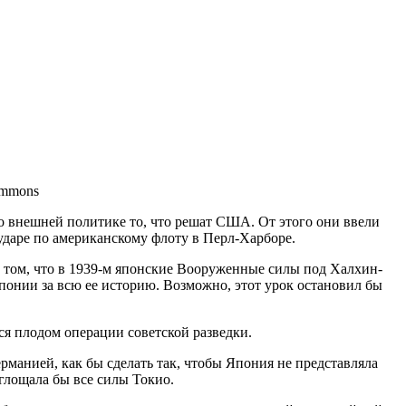
ommons
во внешней политике то, что решат США. От этого они ввели
 ударе по американскому флоту в Перл-Харборе.
 в том, что в 1939-м японские Вооруженные силы под Халхин-
онии за всю ее историю. Возможно, этот урок остановил бы
ся плодом операции советской разведки.
рманией, как бы сделать так, чтобы Япония не представляла
глощала бы все силы Токио.