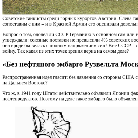
Советские танкисты среди горных курортов Австрии. Слева тан
сопоставим с ним – и в Красной Армии его оценивали довольно 
Вопрос о том, одолел ли СССР Германию в основном сам или н
утверждали: союзные поставки не превысили 4% советских вое
она вроде бы велась с полным напряжением сил? Вне СССР – с
войну. Так какая из этих точек зрения верна на самом деле?
«Без нефтяного эмбарго Рузвельта Москв
Распространенная идея гласит: без давления со стороны США с
на Дальнем Востоке?
Что ж, в 1941 году Штаты действительно объявили Японии фак
нефтепродуктов. Поэтому на деле такое эмбарго было объявле