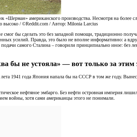
к «Шерман» американского производства. Несмотря на более сла
высоко / ©Reddit.com / Автор: Milonia Larcius
е смог бы сделать это без западной помощи, традиционно получ
нных усилий. Правда, это было не вполне информативно: а вдру
 подачи самого Сталина – говорили принципиально иное: без лен
а бы не устояла» — вот только за этим 
 лета 1941 года Япония напала бы на СССР в том же году. Вынес
тическое нефтяное эмбарго. Без нефти островная империя лишил
нием войны, хотя сами американцы этого не понимали.