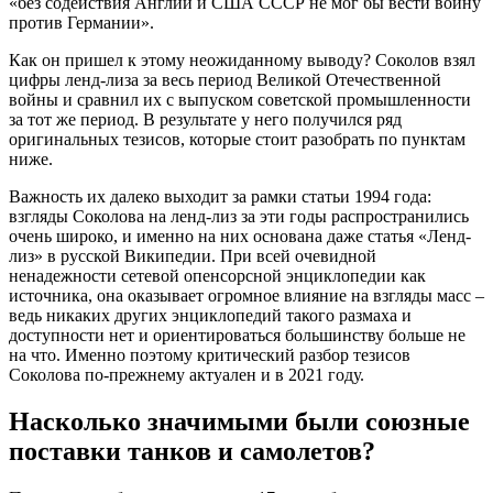
«без содействия Англии и США СССР не мог бы вести войну
против Германии».
Как он пришел к этому неожиданному выводу? Соколов взял
цифры ленд-лиза за весь период Великой Отечественной
войны и сравнил их с выпуском советской промышленности
за тот же период. В результате у него получился ряд
оригинальных тезисов, которые стоит разобрать по пунктам
ниже.
Важность их далеко выходит за рамки статьи 1994 года:
взгляды Соколова на ленд-лиз за эти годы распространились
очень широко, и именно на них основана даже статья «Ленд-
лиз» в русской Википедии. При всей очевидной
ненадежности сетевой опенсорсной энциклопедии как
источника, она оказывает огромное влияние на взгляды масс –
ведь никаких других энциклопедий такого размаха и
доступности нет и ориентироваться большинству больше не
на что. Именно поэтому критический разбор тезисов
Соколова по-прежнему актуален и в 2021 году.
Насколько значимыми были союзные
поставки танков и самолетов?