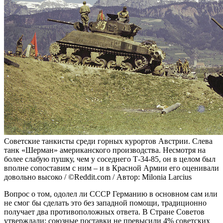
Советские танкисты среди горных курортов Австрии. Слева
танк «Шерман» американского производства. Несмотря на
более слабую пушку, чем у соседнего Т-34-85, он в целом был
вполне сопоставим с ним – и в Красной Армии его оценивали
довольно высоко / ©Reddit.com / Автор: Milonia Larcius
Вопрос о том, одолел ли СССР Германию в основном сам или
не смог бы сделать это без западной помощи, традиционно
получает два противоположных ответа. В Стране Советов
утверждали: союзные поставки не превысили 4% советских