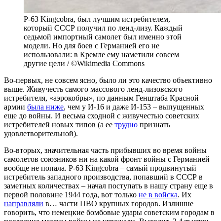
P-63 Kingcobra, был лучшим истребителем,
который СССР получил по ленд-лизу. Каждый
седьмой импортный самолет был именно этой
модели. Но для боев с Германией его не
использовали: в Кремле ему наметили совсем
другие цели / ©Wikimedia Commons
Во-первых, не совсем ясно, было ли это качество объективно
выше. Живучесть самого массового ленд-лизовского
истребителя, «аэрокобры», по данным Генштаба Красной
армии
была ниже
, чем у И-16 и даже И-153 – выпущенных
еще до войны. И весьма сходной с живучестью советских
истребителей новых типов (а ее
трудно
признать
удовлетворительной).
Во-вторых, значительная часть прибывших во время войны
самолетов союзников ни на какой фронт войны с Германией
вообще не попала. P-63 Kingcobra – самый продвинутый
истребитель западного производства, попавший в СССР в
заметных количествах – начал поступать в нашу страну еще в
первой половине 1944 года, вот только
не в войска
. Их
направляли
в… части ПВО крупных городов. Излишне
говорить, что немецкие бомбовые удары советским городам в