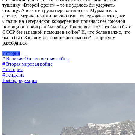
тушенку «Второй фронт» – то не удалось бы удержать
столицу. А все эти грузы перевозились от Мурманска к
фронту американскими паровозами. Утверждают, что даже
Сталин на Тегеранской конференции признал: без союзной
помощи он проиграл бы войну. Так ли все это? Что было бы с
СССР без западной помощи в войне? И, что более важно, что
было бы с Западом без советской помощи? Попробуем
разобраться.
История
# Великая Отечественная война
# Вторая мировая война
# история
# ленд-лиз
Выбор редакции