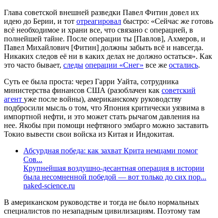
Глава советской внешней разведки Павел Фитин довел их
идею до Берии, и тот
отреагировал
быстро: «Сейчас же готовь
всё необходимое и храни все, что связано с операцией, в
полнейшей тайне. После операции ты [Павлов], Ахмеров, и
Павел Михайлович [Фитин] должны забыть всё и навсегда.
Никаких следов её ни в каких делах не должно остаться». Как
это часто бывает,
следы
операции «Снег»
все же
остались
.
Суть ее была проста: через Гарри Уайта, сотрудника
министерства финансов США (разоблачен как
советский
агент
уже после войны), американскому руководству
подбросили мысль о том, что Япония критически уязвима в
импортной нефти, и это может стать рычагом давления на
нее. Якобы при помощи нефтяного эмбарго можно заставить
Токио вывести свои войска из Китая и Индокитая.
Абсурдная победа: как захват Крита немцами помог
Сов...
Крупнейшая воздушно-десантная операция в истории
была несомненной победой — вот только до сих пор...
naked-science.ru
В американском руководстве и тогда не было нормальных
специалистов по незападным цивилизациям. Поэтому там