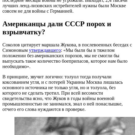
последние месяцы войны не угрожали. Выходит, 2,4 тысячи
лучших ленд-лизовских истребителей нужны были Москве
совсем не для войны с Германией.
Американцы дали СССР порох и
взрывчатку?
Соколов цитирует маршала Жукова, в послевоенных беседах с
Симоновым
утверждавшего
: «Мы были бы в тяжелом
положении без американских порохов, мы не смогли бы
выпускать такое количество боеприпасов, которое нам было
необходимо».
В принципе, звучит логично: толуол тогда получали
коксованием угля, и с потерей Украины Москва лишалась
основного источника не только угля, но и толуола, без
которого не сделать тротил. При всей весомости
свидетельства ясно, что Жуков в годы войны военной
промышленностью не занимался, знал о ней понаслышке,
отчего его слова нуждаются в проверке.