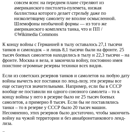
совсем ясен: на переднем плане стреляют из
американского пистолета-пулемета, низкая
баллистика которого делает стрельбу даже по
низколетящему самолету не вполне осмысленной.
Шлемофоны необычной формы — из того же
американского комплекта танка, что и ПП /
©Wikimedia Commons
К концу войны с Германией в тылу оставалось 27,1 тысячи
танков и самоходок – и лишь 8,1 тысячи были на фронте. 25
тысяч боевых самолетов находились в тылу и 22,3 тысячи – на
фронте. Москва и вела, и закончила войну, постоянно имея
поистине огромные резервы техники всех видов.
Если из советских резервов танков и самолетов на любую дату
войны вычесть все поставки по ленд-лизу, эти резервы все
еще останутся значительными. Например, если бы в СССР
вообще не поставили ни одного союзного самолета – то к
концу войны у него в резерве было не 25 тысяч боевых
самолетов, а примерно 8 тысяч. Если бы не поставлялись
танки – то в резерве у СССР было 20 тысяч машин.
Несомненно, этих резервов было достаточно, чтобы закончить
войну на чужой территории и без авиабронетанкового ленд-
лиза.