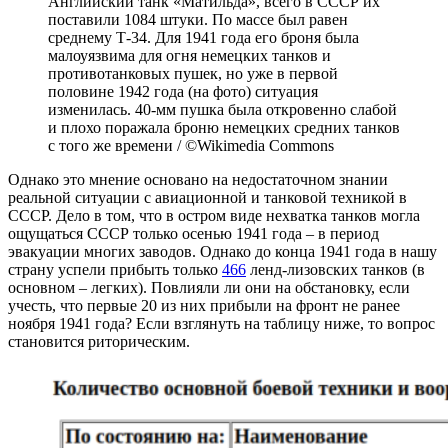
Английский танк «Матильда», всего в СССР их
поставили 1084 штуки. По массе был равен
среднему Т-34. Для 1941 года его броня была
малоуязвима для огня немецких танков и
противотанковых пушек, но уже в первой
половине 1942 года (на фото) ситуация
изменилась. 40-мм пушка была откровенно слабой
и плохо поражала броню немецких средних танков
с того же времени / ©Wikimedia Commons
Однако это мнение основано на недостаточном знании
реальной ситуации с авиационной и танковой техникой в
СССР. Дело в том, что в остром виде нехватка танков могла
ощущаться СССР только осенью 1941 года – в период
эвакуации многих заводов. Однако до конца 1941 года в нашу
страну успели прибыть только
466
ленд-лизовских танков (в
основном – легких). Повлияли ли они на обстановку, если
учесть, что первые 20 из них прибыли на фронт не ранее
ноября 1941 года? Если взглянуть на таблицу ниже, то вопрос
становится риторическим.