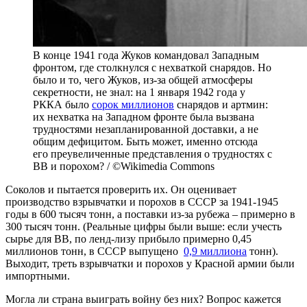
В конце 1941 года Жуков командовал Западным
фронтом, где столкнулся с нехваткой снарядов. Но
было и то, чего Жуков, из-за общей атмосферы
секретности, не знал: на 1 января 1942 года у
РККА было
сорок миллионов
снарядов и артмин:
их нехватка на Западном фронте была вызвана
трудностями незапланированной доставки, а не
общим дефицитом. Быть может, именно отсюда
его преувеличенные представления о трудностях с
ВВ и порохом? / ©Wikimedia Commons
Соколов и пытается проверить их. Он оценивает
производство взрывчатки и порохов в СССР за 1941-1945
годы в 600 тысяч тонн, а поставки из-за рубежа – примерно в
300 тысяч тонн. (Реальные цифры были выше: если учесть
сырье для ВВ, по ленд-лизу прибыло примерно 0,45
миллионов тонн, в СССР выпущено
0,9 миллиона
тонн).
Выходит, треть взрывчатки и порохов у Красной армии были
импортными.
Могла ли страна выиграть войну без них? Вопрос кажется