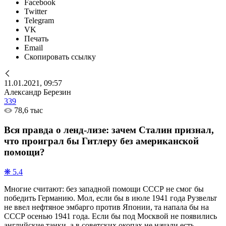
Facebook
Twitter
Telegram
VK
Печать
Email
Скопировать ссылку
11.01.2021, 09:57
Александр Березин
339
78,6 тыс
Вся правда о ленд-лизе: зачем Сталин признал,
что проиграл бы Гитлеру без американской
помощи?
❋ 5.4
Многие считают: без западной помощи СССР не смог бы
победить Германию. Мол, если бы в июле 1941 года Рузвельт
не ввел нефтяное эмбарго против Японии, та напала бы на
СССР осенью 1941 года. Если бы под Москвой не появились
английские танки, а в советских окопах не начали есть