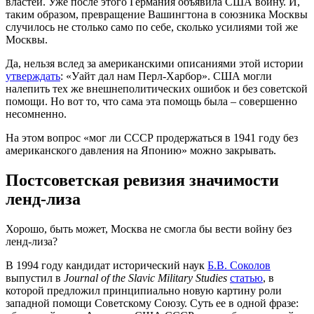
властей. Уже после этого Германия объявила США войну. И,
таким образом, превращение Вашингтона в союзника Москвы
случилось не столько само по себе, сколько усилиями той же
Москвы.
Да, нельзя вслед за американскими описаниями этой истории
утверждать
: «Уайт дал нам Перл-Харбор». США могли
налепить тех же внешнеполитических ошибок и без советской
помощи. Но вот то, что сама эта помощь была – совершенно
несомненно.
На этом вопрос «мог ли СССР продержаться в 1941 году без
американского давления на Японию» можно закрывать.
Постсоветская ревизия значимости
ленд-лиза
Хорошо, быть может, Москва не смогла бы вести войну без
ленд-лиза?
В 1994 году кандидат исторический наук
Б.В. Соколов
выпустил в
Journal of the Slavic Military Studies
статью
, в
которой предложил принципиально новую картину роли
западной помощи Советскому Союзу. Суть ее в одной фразе: