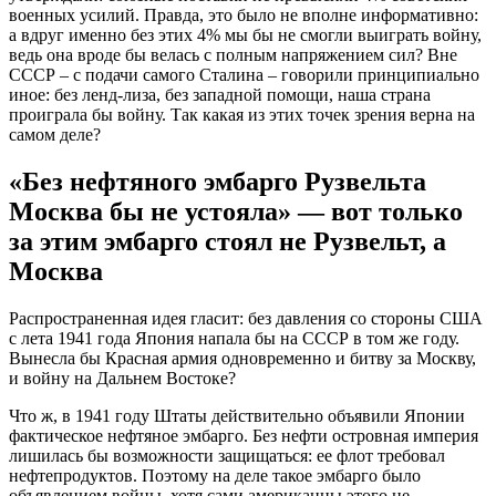
военных усилий. Правда, это было не вполне информативно:
а вдруг именно без этих 4% мы бы не смогли выиграть войну,
ведь она вроде бы велась с полным напряжением сил? Вне
СССР – с подачи самого Сталина – говорили принципиально
иное: без ленд-лиза, без западной помощи, наша страна
проиграла бы войну. Так какая из этих точек зрения верна на
самом деле?
«Без нефтяного эмбарго Рузвельта
Москва бы не устояла» — вот только
за этим эмбарго стоял не Рузвельт, а
Москва
Распространенная идея гласит: без давления со стороны США
с лета 1941 года Япония напала бы на СССР в том же году.
Вынесла бы Красная армия одновременно и битву за Москву,
и войну на Дальнем Востоке?
Что ж, в 1941 году Штаты действительно объявили Японии
фактическое нефтяное эмбарго. Без нефти островная империя
лишилась бы возможности защищаться: ее флот требовал
нефтепродуктов. Поэтому на деле такое эмбарго было
объявлением войны, хотя сами американцы этого не