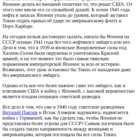
Японию делать во внешней политике то, что решат США. От
этого они ввели его со спокойной душой. К осени 1941 года
нефть в запасах Японии упала до уровня, который заставил
Токио отдать приказ об ударе по американскому флоту в
Перл-Харборе.
На сегодня нельзя достоверно сказать, напала бы Япония на
СССР осенью 1941 года без того нефтяного эмбарго или нет.
Дело в том, что в 1939-м японские Вооруженные силы под
Халхин-Голом были окружены и уничтожены Красной
армией, и на тот момент это было самым тяжелым
поражением императорской Японии за всю ее историю.
Возможно, этот урок остановил бы Токио от нападения даже
без американского эмбарго.
Однако есть кое-что более важное: само это эмбарго, как и
втягивание США в войну с Японией, с высокой вероятностью
является плодом операции советской разведки.
Все дело в том, что уже в 1940 году советские разведчики
Виталий Павлов
и Исхак Ахмеров задумались: надвигается
война с Германией, как бы сделать так, чтобы Япония не
представляла более угрозы для СССР? Самым логичным было
бы создать такую напряженность между японцами и
американцами, которая поглощала бы все силы Токио.