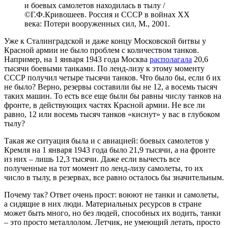
и боевых самолетов находилась в тылу /
©Г.Ф.Кривошеев. Россия и СССР в войнах XX
века: Потери вооруженных сил, М., 2001.
Уже к Сталинградской и даже концу Московской битвы у
Красной армии не было проблем с количеством танков.
Например, на 1 января 1943 года Москва
располагала
20,6
тысячи боевыми танками. По ленд-лизу к этому моменту
СССР получил четыре тысячи танков. Что было бы, если б их
не было? Верно, резервы составили бы не 12, а восемь тысяч
таких машин. То есть все еще были бы равны числу танков на
фронте, в действующих частях Красной армии. Не все ли
равно, 12 или восемь тысяч танков «киснут» у вас в глубоком
тылу?
Такая же ситуация была и с авиацией: боевых самолетов у
Кремля на 1 января 1943 года было 21,9 тысячи, а на фронте
из них – лишь 12,3 тысячи. Даже если вычесть все
полученные на тот момент по ленд-лизу самолеты, то их
число в тылу, в резервах, все равно осталось бы значительным.
Почему так? Ответ очень прост: воюют не танки и самолеты,
а сидящие в них люди. Материальных ресурсов в стране
может быть много, но без людей, способных их водить, танки
– это просто металлолом. Летчик, не умеющий летать, просто