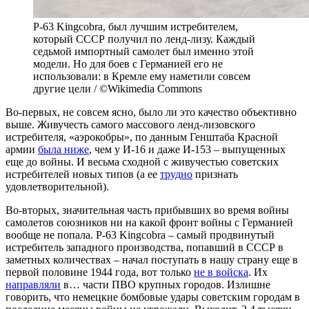
P-63 Kingcobra, был лучшим истребителем,
который СССР получил по ленд-лизу. Каждый
седьмой импортный самолет был именно этой
модели. Но для боев с Германией его не
использовали: в Кремле ему наметили совсем
другие цели / ©Wikimedia Commons
Во-первых, не совсем ясно, было ли это качество объективно
выше. Живучесть самого массового ленд-лизовского
истребителя, «аэрокобры», по данным Генштаба Красной
армии
была ниже
, чем у И-16 и даже И-153 – выпущенных
еще до войны. И весьма сходной с живучестью советских
истребителей новых типов (а ее
трудно
признать
удовлетворительной).
Во-вторых, значительная часть прибывших во время войны
самолетов союзников ни на какой фронт войны с Германией
вообще не попала. P-63 Kingcobra – самый продвинутый
истребитель западного производства, попавший в СССР в
заметных количествах – начал поступать в нашу страну еще в
первой половине 1944 года, вот только
не в войска
. Их
направляли
в… части ПВО крупных городов. Излишне
говорить, что немецкие бомбовые удары советским городам в