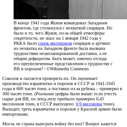
В конце 1941 года Жуков командовал Западным
фронтом, где столкнулся с нехваткой снарядов. Но
было и то, чего Жуков, из-за общей атмосферы
секретности, не знал: на 1 января 1942 года у
РККА было
сорок миллионов
снарядов и артмин:
их нехватка на Западном фронте была вызвана
трудностями незапланированной доставки, а не
общим дефицитом. Быть может, именно отсюда
его преувеличенные представления о трудностях с
ВВ и порохом? / ©Wikimedia Commons
Соколов и пытается проверить их. Он оценивает
производство взрывчатки и порохов в СССР за 1941-1945
годы в 600 тысяч тонн, а поставки из-за рубежа – примерно в
300 тысяч тонн. (Реальные цифры были выше: если учесть
сырье для ВВ, по ленд-лизу прибыло примерно 0,45
миллионов тонн, в СССР выпущено
0,9 миллиона
тонн).
Выходит, треть взрывчатки и порохов у Красной армии были
импортными.
Могла ли страна выиграть войну без них? Вопрос кажется