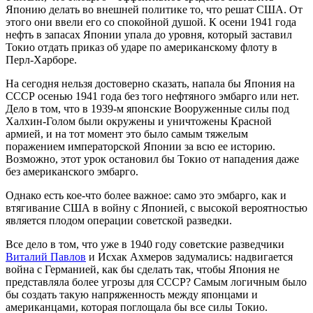
Японию делать во внешней политике то, что решат США. От
этого они ввели его со спокойной душой. К осени 1941 года
нефть в запасах Японии упала до уровня, который заставил
Токио отдать приказ об ударе по американскому флоту в
Перл-Харборе.
На сегодня нельзя достоверно сказать, напала бы Япония на
СССР осенью 1941 года без того нефтяного эмбарго или нет.
Дело в том, что в 1939-м японские Вооруженные силы под
Халхин-Голом были окружены и уничтожены Красной
армией, и на тот момент это было самым тяжелым
поражением императорской Японии за всю ее историю.
Возможно, этот урок остановил бы Токио от нападения даже
без американского эмбарго.
Однако есть кое-что более важное: само это эмбарго, как и
втягивание США в войну с Японией, с высокой вероятностью
является плодом операции советской разведки.
Все дело в том, что уже в 1940 году советские разведчики
Виталий Павлов
и Исхак Ахмеров задумались: надвигается
война с Германией, как бы сделать так, чтобы Япония не
представляла более угрозы для СССР? Самым логичным было
бы создать такую напряженность между японцами и
американцами, которая поглощала бы все силы Токио.