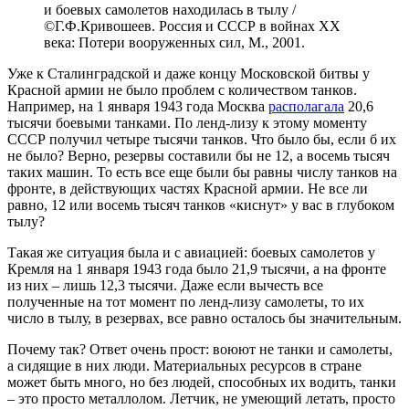
и боевых самолетов находилась в тылу /
©Г.Ф.Кривошеев. Россия и СССР в войнах XX
века: Потери вооруженных сил, М., 2001.
Уже к Сталинградской и даже концу Московской битвы у
Красной армии не было проблем с количеством танков.
Например, на 1 января 1943 года Москва
располагала
20,6
тысячи боевыми танками. По ленд-лизу к этому моменту
СССР получил четыре тысячи танков. Что было бы, если б их
не было? Верно, резервы составили бы не 12, а восемь тысяч
таких машин. То есть все еще были бы равны числу танков на
фронте, в действующих частях Красной армии. Не все ли
равно, 12 или восемь тысяч танков «киснут» у вас в глубоком
тылу?
Такая же ситуация была и с авиацией: боевых самолетов у
Кремля на 1 января 1943 года было 21,9 тысячи, а на фронте
из них – лишь 12,3 тысячи. Даже если вычесть все
полученные на тот момент по ленд-лизу самолеты, то их
число в тылу, в резервах, все равно осталось бы значительным.
Почему так? Ответ очень прост: воюют не танки и самолеты,
а сидящие в них люди. Материальных ресурсов в стране
может быть много, но без людей, способных их водить, танки
– это просто металлолом. Летчик, не умеющий летать, просто