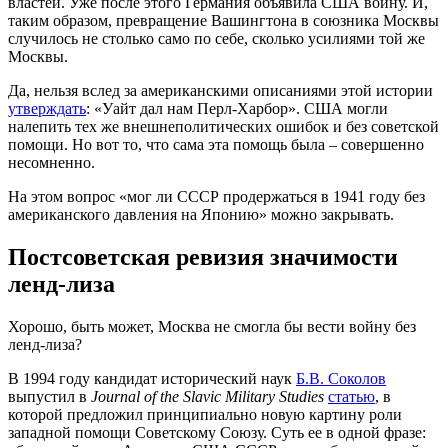
властей. Уже после этого Германия объявила США войну. И,
таким образом, превращение Вашингтона в союзника Москвы
случилось не столько само по себе, сколько усилиями той же
Москвы.
Да, нельзя вслед за американскими описаниями этой истории
утверждать
: «Уайт дал нам Перл-Харбор». США могли
налепить тех же внешнеполитических ошибок и без советской
помощи. Но вот то, что сама эта помощь была – совершенно
несомненно.
На этом вопрос «мог ли СССР продержаться в 1941 году без
американского давления на Японию» можно закрывать.
Постсоветская ревизия значимости
ленд-лиза
Хорошо, быть может, Москва не смогла бы вести войну без
ленд-лиза?
В 1994 году кандидат исторический наук
Б.В. Соколов
выпустил в
Journal of the Slavic Military Studies
статью
, в
которой предложил принципиально новую картину роли
западной помощи Советскому Союзу. Суть ее в одной фразе: