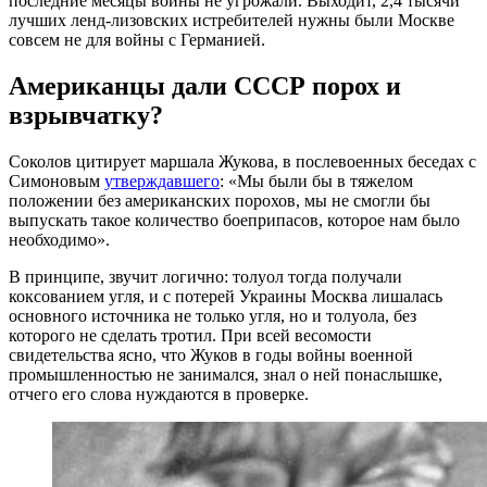
последние месяцы войны не угрожали. Выходит, 2,4 тысячи
лучших ленд-лизовских истребителей нужны были Москве
совсем не для войны с Германией.
Американцы дали СССР порох и
взрывчатку?
Соколов цитирует маршала Жукова, в послевоенных беседах с
Симоновым
утверждавшего
: «Мы были бы в тяжелом
положении без американских порохов, мы не смогли бы
выпускать такое количество боеприпасов, которое нам было
необходимо».
В принципе, звучит логично: толуол тогда получали
коксованием угля, и с потерей Украины Москва лишалась
основного источника не только угля, но и толуола, без
которого не сделать тротил. При всей весомости
свидетельства ясно, что Жуков в годы войны военной
промышленностью не занимался, знал о ней понаслышке,
отчего его слова нуждаются в проверке.