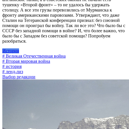
тушенку «Второй фронт» – то не удалось бы удержать
столицу. А все эти грузы перевозились от Мурманска к
фронту американскими паровозами. Утверждают, что даже
Сталин на Тегеранской конференции признал: без союзной
помощи он проиграл бы войну. Так ли все это? Что было бы с
СССР без западной помощи в войне? И, что более важно, что
было бы с Западом без советской помощи? Попробуем
разобраться.
История
# Великая Отечественная война
# Вторая мировая война
# история
# ленд-лиз
Выбор редакции