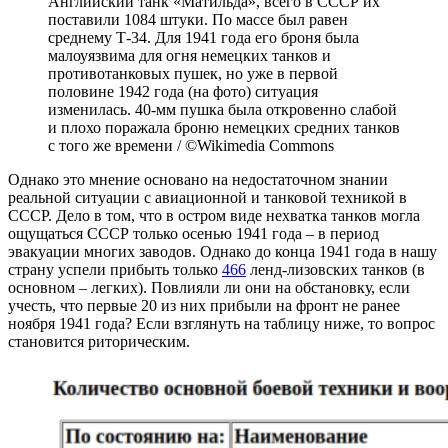
Английский танк «Матильда», всего в СССР их
поставили 1084 штуки. По массе был равен
среднему Т-34. Для 1941 года его броня была
малоуязвима для огня немецких танков и
противотанковых пушек, но уже в первой
половине 1942 года (на фото) ситуация
изменилась. 40-мм пушка была откровенно слабой
и плохо поражала броню немецких средних танков
с того же времени / ©Wikimedia Commons
Однако это мнение основано на недостаточном знании
реальной ситуации с авиационной и танковой техникой в
СССР. Дело в том, что в остром виде нехватка танков могла
ощущаться СССР только осенью 1941 года – в период
эвакуации многих заводов. Однако до конца 1941 года в нашу
страну успели прибыть только
466
ленд-лизовских танков (в
основном – легких). Повлияли ли они на обстановку, если
учесть, что первые 20 из них прибыли на фронт не ранее
ноября 1941 года? Если взглянуть на таблицу ниже, то вопрос
становится риторическим.