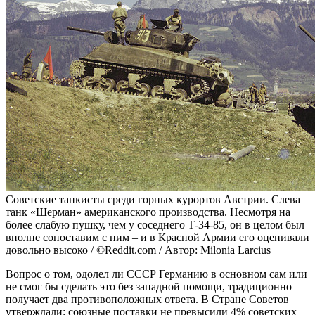
Советские танкисты среди горных курортов Австрии. Слева
танк «Шерман» американского производства. Несмотря на
более слабую пушку, чем у соседнего Т-34-85, он в целом был
вполне сопоставим с ним – и в Красной Армии его оценивали
довольно высоко / ©Reddit.com / Автор: Milonia Larcius
Вопрос о том, одолел ли СССР Германию в основном сам или
не смог бы сделать это без западной помощи, традиционно
получает два противоположных ответа. В Стране Советов
утверждали: союзные поставки не превысили 4% советских