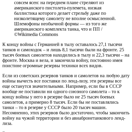
совсем ясен: на переднем плане стреляют из
американского пистолета-пулемета, низкая
баллистика которого делает стрельбу даже по
низколетящему самолету не вполне осмысленной.
Шлемофоны необычной формы — из того же
американского комплекта танка, что и ПП /
©Wikimedia Commons
К концу войны с Германией в тылу оставалось 27,1 тысячи
танков и самоходок – и лишь 8,1 тысячи были на фронте. 25
тысяч боевых самолетов находились в тылу и 22,3 тысячи – на
фронте. Москва и вела, и закончила войну, постоянно имея
поистине огромные резервы техники всех видов.
Если из советских резервов танков и самолетов на любую дату
войны вычесть все поставки по ленд-лизу, эти резервы все
еще останутся значительными. Например, если бы в СССР
вообще не поставили ни одного союзного самолета – то к
концу войны у него в резерве было не 25 тысяч боевых
самолетов, а примерно 8 тысяч. Если бы не поставлялись
танки – то в резерве у СССР было 20 тысяч машин.
Несомненно, этих резервов было достаточно, чтобы закончить
войну на чужой территории и без авиабронетанкового ленд-
лиза.