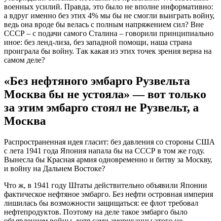
военных усилий. Правда, это было не вполне информативно:
а вдруг именно без этих 4% мы бы не смогли выиграть войну,
ведь она вроде бы велась с полным напряжением сил? Вне
СССР – с подачи самого Сталина – говорили принципиально
иное: без ленд-лиза, без западной помощи, наша страна
проиграла бы войну. Так какая из этих точек зрения верна на
самом деле?
«Без нефтяного эмбарго Рузвельта
Москва бы не устояла» — вот только
за этим эмбарго стоял не Рузвельт, а
Москва
Распространенная идея гласит: без давления со стороны США
с лета 1941 года Япония напала бы на СССР в том же году.
Вынесла бы Красная армия одновременно и битву за Москву,
и войну на Дальнем Востоке?
Что ж, в 1941 году Штаты действительно объявили Японии
фактическое нефтяное эмбарго. Без нефти островная империя
лишилась бы возможности защищаться: ее флот требовал
нефтепродуктов. Поэтому на деле такое эмбарго было
объявлением войны, хотя сами американцы этого не