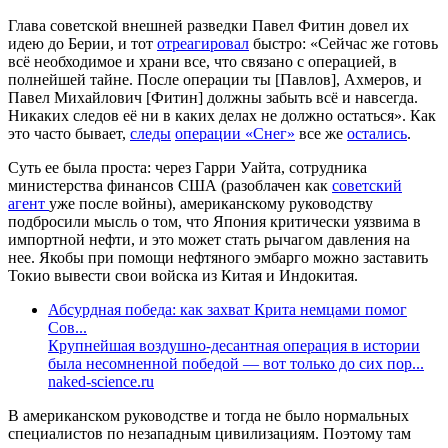
Глава советской внешней разведки Павел Фитин довел их
идею до Берии, и тот
отреагировал
быстро: «Сейчас же готовь
всё необходимое и храни все, что связано с операцией, в
полнейшей тайне. После операции ты [Павлов], Ахмеров, и
Павел Михайлович [Фитин] должны забыть всё и навсегда.
Никаких следов её ни в каких делах не должно остаться». Как
это часто бывает,
следы
операции «Снег»
все же
остались
.
Суть ее была проста: через Гарри Уайта, сотрудника
министерства финансов США (разоблачен как
советский
агент
уже после войны), американскому руководству
подбросили мысль о том, что Япония критически уязвима в
импортной нефти, и это может стать рычагом давления на
нее. Якобы при помощи нефтяного эмбарго можно заставить
Токио вывести свои войска из Китая и Индокитая.
Абсурдная победа: как захват Крита немцами помог
Сов...
Крупнейшая воздушно-десантная операция в истории
была несомненной победой — вот только до сих пор...
naked-science.ru
В американском руководстве и тогда не было нормальных
специалистов по незападным цивилизациям. Поэтому там