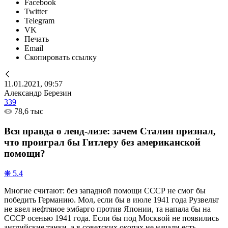
Facebook
Twitter
Telegram
VK
Печать
Email
Скопировать ссылку
11.01.2021, 09:57
Александр Березин
339
78,6 тыс
Вся правда о ленд-лизе: зачем Сталин признал,
что проиграл бы Гитлеру без американской
помощи?
❋ 5.4
Многие считают: без западной помощи СССР не смог бы
победить Германию. Мол, если бы в июле 1941 года Рузвельт
не ввел нефтяное эмбарго против Японии, та напала бы на
СССР осенью 1941 года. Если бы под Москвой не появились
английские танки, а в советских окопах не начали есть