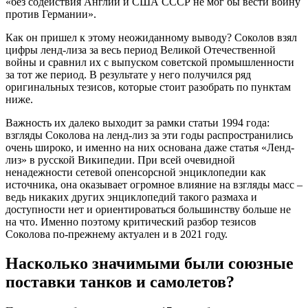
«без содействия Англии и США СССР не мог бы вести войну
против Германии».
Как он пришел к этому неожиданному выводу? Соколов взял
цифры ленд-лиза за весь период Великой Отечественной
войны и сравнил их с выпуском советской промышленности
за тот же период. В результате у него получился ряд
оригинальных тезисов, которые стоит разобрать по пунктам
ниже.
Важность их далеко выходит за рамки статьи 1994 года:
взгляды Соколова на ленд-лиз за эти годы распространились
очень широко, и именно на них основана даже статья «Ленд-
лиз» в русской Википедии. При всей очевидной
ненадежности сетевой опенсорсной энциклопедии как
источника, она оказывает огромное влияние на взгляды масс –
ведь никаких других энциклопедий такого размаха и
доступности нет и ориентироваться большинству больше не
на что. Именно поэтому критический разбор тезисов
Соколова по-прежнему актуален и в 2021 году.
Насколько значимыми были союзные
поставки танков и самолетов?