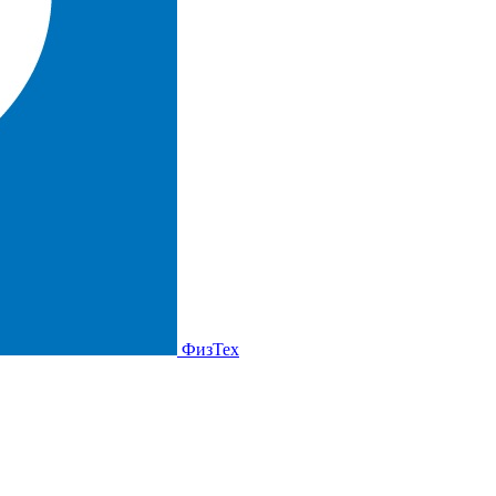
ФизТех