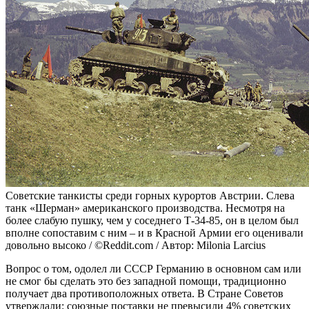
Советские танкисты среди горных курортов Австрии. Слева
танк «Шерман» американского производства. Несмотря на
более слабую пушку, чем у соседнего Т-34-85, он в целом был
вполне сопоставим с ним – и в Красной Армии его оценивали
довольно высоко / ©Reddit.com / Автор: Milonia Larcius
Вопрос о том, одолел ли СССР Германию в основном сам или
не смог бы сделать это без западной помощи, традиционно
получает два противоположных ответа. В Стране Советов
утверждали: союзные поставки не превысили 4% советских