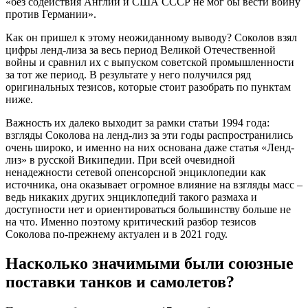
«без содействия Англии и США СССР не мог бы вести войну
против Германии».
Как он пришел к этому неожиданному выводу? Соколов взял
цифры ленд-лиза за весь период Великой Отечественной
войны и сравнил их с выпуском советской промышленности
за тот же период. В результате у него получился ряд
оригинальных тезисов, которые стоит разобрать по пунктам
ниже.
Важность их далеко выходит за рамки статьи 1994 года:
взгляды Соколова на ленд-лиз за эти годы распространились
очень широко, и именно на них основана даже статья «Ленд-
лиз» в русской Википедии. При всей очевидной
ненадежности сетевой опенсорсной энциклопедии как
источника, она оказывает огромное влияние на взгляды масс –
ведь никаких других энциклопедий такого размаха и
доступности нет и ориентироваться большинству больше не
на что. Именно поэтому критический разбор тезисов
Соколова по-прежнему актуален и в 2021 году.
Насколько значимыми были союзные
поставки танков и самолетов?