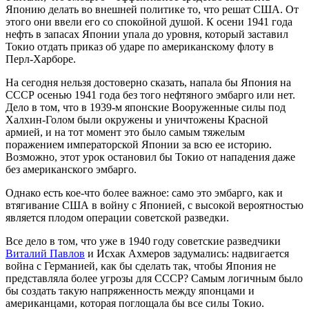
Японию делать во внешней политике то, что решат США. От
этого они ввели его со спокойной душой. К осени 1941 года
нефть в запасах Японии упала до уровня, который заставил
Токио отдать приказ об ударе по американскому флоту в
Перл-Харборе.
На сегодня нельзя достоверно сказать, напала бы Япония на
СССР осенью 1941 года без того нефтяного эмбарго или нет.
Дело в том, что в 1939-м японские Вооруженные силы под
Халхин-Голом были окружены и уничтожены Красной
армией, и на тот момент это было самым тяжелым
поражением императорской Японии за всю ее историю.
Возможно, этот урок остановил бы Токио от нападения даже
без американского эмбарго.
Однако есть кое-что более важное: само это эмбарго, как и
втягивание США в войну с Японией, с высокой вероятностью
является плодом операции советской разведки.
Все дело в том, что уже в 1940 году советские разведчики
Виталий Павлов
и Исхак Ахмеров задумались: надвигается
война с Германией, как бы сделать так, чтобы Япония не
представляла более угрозы для СССР? Самым логичным было
бы создать такую напряженность между японцами и
американцами, которая поглощала бы все силы Токио.