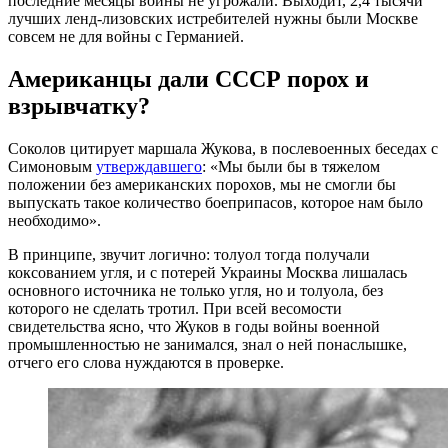
последние месяцы войны не угрожали. Выходит, 2,4 тысячи
лучших ленд-лизовских истребителей нужны были Москве
совсем не для войны с Германией.
Американцы дали СССР порох и
взрывчатку?
Соколов цитирует маршала Жукова, в послевоенных беседах с
Симоновым
утверждавшего
: «Мы были бы в тяжелом
положении без американских порохов, мы не смогли бы
выпускать такое количество боеприпасов, которое нам было
необходимо».
В принципе, звучит логично: толуол тогда получали
коксованием угля, и с потерей Украины Москва лишалась
основного источника не только угля, но и толуола, без
которого не сделать тротил. При всей весомости
свидетельства ясно, что Жуков в годы войны военной
промышленностью не занимался, знал о ней понаслышке,
отчего его слова нуждаются в проверке.