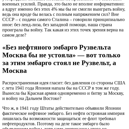
военных усилий. Правда, это было не вполне информативно:
а вдруг именно без этих 4% мы бы не смогли выиграть войну,
ведь она вроде бы велась с полным напряжением сил? Вне
СССР – с подачи самого Сталина – говорили принципиально
иное: без ленд-лиза, без западной помощи, наша страна
проиграла бы войну. Так какая из этих точек зрения верна на
самом деле?
«Без нефтяного эмбарго Рузвельта
Москва бы не устояла» — вот только
за этим эмбарго стоял не Рузвельт, а
Москва
Распространенная идея гласит: без давления со стороны США
с лета 1941 года Япония напала бы на СССР в том же году.
Вынесла бы Красная армия одновременно и битву за Москву,
и войну на Дальнем Востоке?
Что ж, в 1941 году Штаты действительно объявили Японии
фактическое нефтяное эмбарго. Без нефти островная империя
лишилась бы возможности защищаться: ее флот требовал
нефтепродуктов. Поэтому на деле такое эмбарго было
объявлением войны, хотя сами американцы этого не