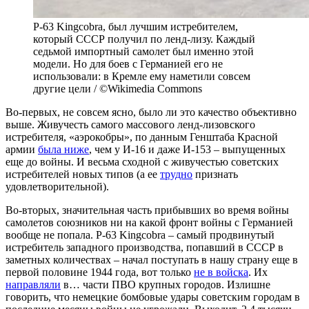
P-63 Kingcobra, был лучшим истребителем,
который СССР получил по ленд-лизу. Каждый
седьмой импортный самолет был именно этой
модели. Но для боев с Германией его не
использовали: в Кремле ему наметили совсем
другие цели / ©Wikimedia Commons
Во-первых, не совсем ясно, было ли это качество объективно
выше. Живучесть самого массового ленд-лизовского
истребителя, «аэрокобры», по данным Генштаба Красной
армии
была ниже
, чем у И-16 и даже И-153 – выпущенных
еще до войны. И весьма сходной с живучестью советских
истребителей новых типов (а ее
трудно
признать
удовлетворительной).
Во-вторых, значительная часть прибывших во время войны
самолетов союзников ни на какой фронт войны с Германией
вообще не попала. P-63 Kingcobra – самый продвинутый
истребитель западного производства, попавший в СССР в
заметных количествах – начал поступать в нашу страну еще в
первой половине 1944 года, вот только
не в войска
. Их
направляли
в… части ПВО крупных городов. Излишне
говорить, что немецкие бомбовые удары советским городам в