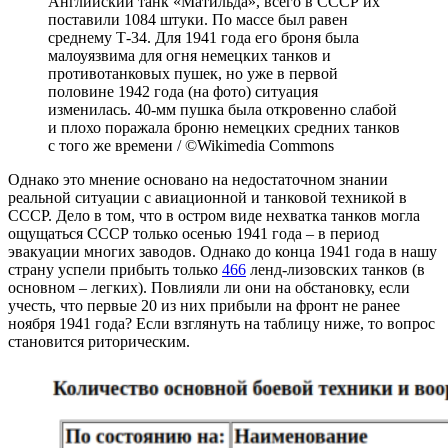
Английский танк «Матильда», всего в СССР их
поставили 1084 штуки. По массе был равен
среднему Т-34. Для 1941 года его броня была
малоуязвима для огня немецких танков и
противотанковых пушек, но уже в первой
половине 1942 года (на фото) ситуация
изменилась. 40-мм пушка была откровенно слабой
и плохо поражала броню немецких средних танков
с того же времени / ©Wikimedia Commons
Однако это мнение основано на недостаточном знании
реальной ситуации с авиационной и танковой техникой в
СССР. Дело в том, что в остром виде нехватка танков могла
ощущаться СССР только осенью 1941 года – в период
эвакуации многих заводов. Однако до конца 1941 года в нашу
страну успели прибыть только
466
ленд-лизовских танков (в
основном – легких). Повлияли ли они на обстановку, если
учесть, что первые 20 из них прибыли на фронт не ранее
ноября 1941 года? Если взглянуть на таблицу ниже, то вопрос
становится риторическим.