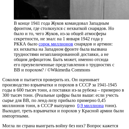
В конце 1941 года Жуков командовал Западным
фронтом, где столкнулся с нехваткой снарядов. Но
было и то, чего Жуков, из-за общей атмосферы
секретности, не знал: на 1 января 1942 года у
РККА было
сорок миллионов
снарядов и артмин:
их нехватка на Западном фронте была вызвана
трудностями незапланированной доставки, а не
общим дефицитом. Быть может, именно отсюда
его преувеличенные представления о трудностях с
ВВ и порохом? / ©Wikimedia Commons
Соколов и пытается проверить их. Он оценивает
производство взрывчатки и порохов в СССР за 1941-1945
годы в 600 тысяч тонн, а поставки из-за рубежа – примерно в
300 тысяч тонн. (Реальные цифры были выше: если учесть
сырье для ВВ, по ленд-лизу прибыло примерно 0,45
миллионов тонн, в СССР выпущено
0,9 миллиона
тонн).
Выходит, треть взрывчатки и порохов у Красной армии были
импортными.
Могла ли страна выиграть войну без них? Вопрос кажется