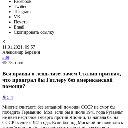
Facebook
Twitter
Telegram
VK
Печать
Email
Скопировать ссылку
11.01.2021, 09:57
Александр Березин
339
78,5 тыс
Вся правда о ленд-лизе: зачем Сталин признал,
что проиграл бы Гитлеру без американской
помощи?
❋ 5.4
Многие считают: без западной помощи СССР не смог бы
победить Германию. Мол, если бы в июле 1941 года Рузвельт
не ввел нефтяное эмбарго против Японии, та напала бы на
СССР осенью 1941 года. Если бы под Москвой не появились
английские танки, а в советских окопах не начали есть