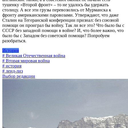
тушенку «Второй фронт» – то не удалось бы удержать
столицу. А все эти грузы перевозились от Мурманска к
фронту американскими паровозами. Утверждают, что даже
Сталин на Тегеранской конференции признал: без союзной
помощи он проиграл бы войну. Так ли все это? Что было бы с
СССР без западной помощи в войне? И, что более важно, что
было бы с Западом без советской помощи? Попробуем
разобраться.
История
# Великая Отечественная война
# Вторая мировая война
# история
# ленд-лиз
Выбор редакции