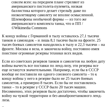
совсем ясен: на переднем плане стреляют из
американского пистолета-пулемета, низкая
баллистика которого делает стрельбу даже по
низколетящему самолету не вполне осмысленной.
Шлемофоны необычной формы — из того же
американского комплекта танка, что и ПП /
©Wikimedia Commons
К концу войны с Германией в тылу оставалось 27,1 тысячи
танков и самоходок – и лишь 8,1 тысячи были на фронте. 25
тысяч боевых самолетов находились в тылу и 22,3 тысячи – на
фронте. Москва и вела, и закончила войну, постоянно имея
поистине огромные резервы техники всех видов.
Если из советских резервов танков и самолетов на любую дату
войны вычесть все поставки по ленд-лизу, эти резервы все
еще останутся значительными. Например, если бы в СССР
вообще не поставили ни одного союзного самолета – то к
концу войны у него в резерве было не 25 тысяч боевых
самолетов, а примерно 8 тысяч. Если бы не поставлялись
танки – то в резерве у СССР было 20 тысяч машин.
Несомненно, этих резервов было достаточно, чтобы закончить
войну на чужой территории и без авиабронетанкового ленд-
лиза.