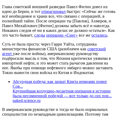
Глава советской внешней разведки Павел Фитин довел их
идею до Берии, и тот
отреагировал
быстро: «Сейчас же готовь
всё необходимое и храни все, что связано с операцией, в
полнейшей тайне. После операции ты [Павлов], Ахмеров, и
Павел Михайлович [Фитин] должны забыть всё и навсегда.
Никаких следов её ни в каких делах не должно остаться». Как
это часто бывает,
следы
операции «Снег»
все же
остались
.
Суть ее была проста: через Гарри Уайта, сотрудника
министерства финансов США (разоблачен как
советский
агент
уже после войны), американскому руководству
подбросили мысль о том, что Япония критически уязвима в
импортной нефти, и это может стать рычагом давления на
нее. Якобы при помощи нефтяного эмбарго можно заставить
Токио вывести свои войска из Китая и Индокитая.
Абсурдная победа: как захват Крита немцами помог
Сов...
Крупнейшая воздушно-десантная операция в истории
была несомненной победой — вот только до сих пор...
naked-science.ru
В американском руководстве и тогда не было нормальных
специалистов по незападным цивилизациям. Поэтому там