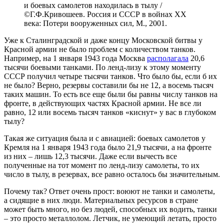
и боевых самолетов находилась в тылу /
©Г.Ф.Кривошеев. Россия и СССР в войнах XX
века: Потери вооруженных сил, М., 2001.
Уже к Сталинградской и даже концу Московской битвы у
Красной армии не было проблем с количеством танков.
Например, на 1 января 1943 года Москва
располагала
20,6
тысячи боевыми танками. По ленд-лизу к этому моменту
СССР получил четыре тысячи танков. Что было бы, если б их
не было? Верно, резервы составили бы не 12, а восемь тысяч
таких машин. То есть все еще были бы равны числу танков на
фронте, в действующих частях Красной армии. Не все ли
равно, 12 или восемь тысяч танков «киснут» у вас в глубоком
тылу?
Такая же ситуация была и с авиацией: боевых самолетов у
Кремля на 1 января 1943 года было 21,9 тысячи, а на фронте
из них – лишь 12,3 тысячи. Даже если вычесть все
полученные на тот момент по ленд-лизу самолеты, то их
число в тылу, в резервах, все равно осталось бы значительным.
Почему так? Ответ очень прост: воюют не танки и самолеты,
а сидящие в них люди. Материальных ресурсов в стране
может быть много, но без людей, способных их водить, танки
– это просто металлолом. Летчик, не умеющий летать, просто