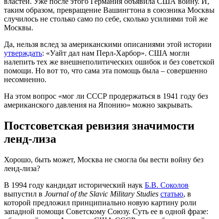
властей. Уже после этого Германия объявила США войну. И,
таким образом, превращение Вашингтона в союзника Москвы
случилось не столько само по себе, сколько усилиями той же
Москвы.
Да, нельзя вслед за американскими описаниями этой истории
утверждать
: «Уайт дал нам Перл-Харбор». США могли
налепить тех же внешнеполитических ошибок и без советской
помощи. Но вот то, что сама эта помощь была – совершенно
несомненно.
На этом вопрос «мог ли СССР продержаться в 1941 году без
американского давления на Японию» можно закрывать.
Постсоветская ревизия значимости
ленд-лиза
Хорошо, быть может, Москва не смогла бы вести войну без
ленд-лиза?
В 1994 году кандидат исторический наук
Б.В. Соколов
выпустил в
Journal of the Slavic Military Studies
статью
, в
которой предложил принципиально новую картину роли
западной помощи Советскому Союзу. Суть ее в одной фразе: