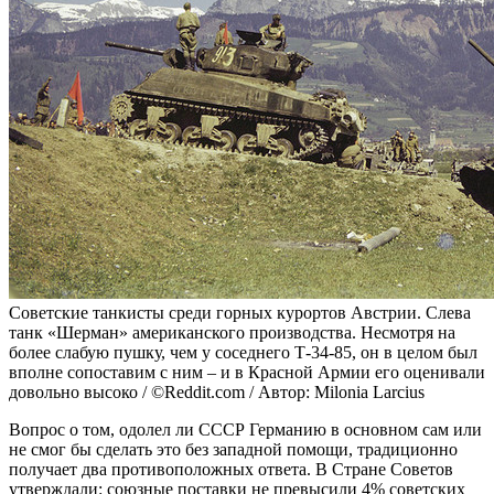
Советские танкисты среди горных курортов Австрии. Слева
танк «Шерман» американского производства. Несмотря на
более слабую пушку, чем у соседнего Т-34-85, он в целом был
вполне сопоставим с ним – и в Красной Армии его оценивали
довольно высоко / ©Reddit.com / Автор: Milonia Larcius
Вопрос о том, одолел ли СССР Германию в основном сам или
не смог бы сделать это без западной помощи, традиционно
получает два противоположных ответа. В Стране Советов
утверждали: союзные поставки не превысили 4% советских