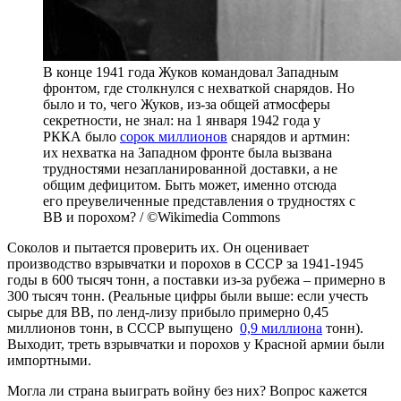
В конце 1941 года Жуков командовал Западным
фронтом, где столкнулся с нехваткой снарядов. Но
было и то, чего Жуков, из-за общей атмосферы
секретности, не знал: на 1 января 1942 года у
РККА было
сорок миллионов
снарядов и артмин:
их нехватка на Западном фронте была вызвана
трудностями незапланированной доставки, а не
общим дефицитом. Быть может, именно отсюда
его преувеличенные представления о трудностях с
ВВ и порохом? / ©Wikimedia Commons
Соколов и пытается проверить их. Он оценивает
производство взрывчатки и порохов в СССР за 1941-1945
годы в 600 тысяч тонн, а поставки из-за рубежа – примерно в
300 тысяч тонн. (Реальные цифры были выше: если учесть
сырье для ВВ, по ленд-лизу прибыло примерно 0,45
миллионов тонн, в СССР выпущено
0,9 миллиона
тонн).
Выходит, треть взрывчатки и порохов у Красной армии были
импортными.
Могла ли страна выиграть войну без них? Вопрос кажется