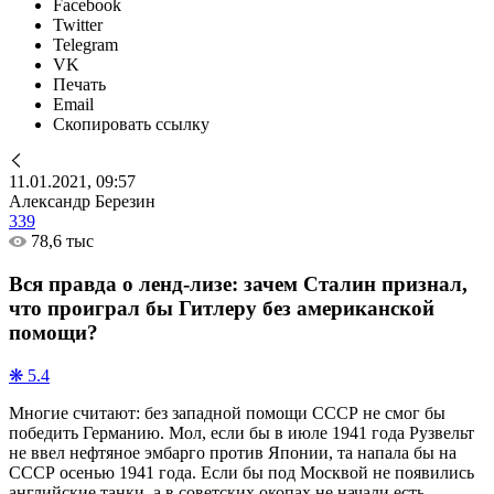
Facebook
Twitter
Telegram
VK
Печать
Email
Скопировать ссылку
11.01.2021, 09:57
Александр Березин
339
78,6 тыс
Вся правда о ленд-лизе: зачем Сталин признал,
что проиграл бы Гитлеру без американской
помощи?
❋ 5.4
Многие считают: без западной помощи СССР не смог бы
победить Германию. Мол, если бы в июле 1941 года Рузвельт
не ввел нефтяное эмбарго против Японии, та напала бы на
СССР осенью 1941 года. Если бы под Москвой не появились
английские танки, а в советских окопах не начали есть