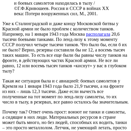
и боевых самолетов находилась в тылу /
©Г.Ф.Кривошеев. Россия и СССР в войнах XX
века: Потери вооруженных сил, М., 2001.
Уже к Сталинградской и даже концу Московской битвы у
Красной армии не было проблем с количеством танков.
Например, на 1 января 1943 года Москва
располагала
20,6
тысячи боевыми танками. По ленд-лизу к этому моменту
СССР получил четыре тысячи танков. Что было бы, если б их
не было? Верно, резервы составили бы не 12, а восемь тысяч
таких машин. То есть все еще были бы равны числу танков на
фронте, в действующих частях Красной армии. Не все ли
равно, 12 или восемь тысяч танков «киснут» у вас в глубоком
тылу?
Такая же ситуация была и с авиацией: боевых самолетов у
Кремля на 1 января 1943 года было 21,9 тысячи, а на фронте
из них – лишь 12,3 тысячи. Даже если вычесть все
полученные на тот момент по ленд-лизу самолеты, то их
число в тылу, в резервах, все равно осталось бы значительным.
Почему так? Ответ очень прост: воюют не танки и самолеты,
а сидящие в них люди. Материальных ресурсов в стране
может быть много, но без людей, способных их водить, танки
– это просто металлолом. Летчик, не умеющий летать, просто