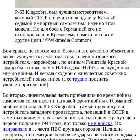
P-63 Kingcobra, был лучшим истребителем,
который СССР получил по ленд-лизу. Каждый
седьмой импортный самолет был именно этой
модели. Но для боев с Германией его не
использовали: в Кремле ему наметили совсем
другие цели / ©Wikimedia Commons
Во-первых, не совсем ясно, было ли это качество объективно
выше. Живучесть самого массового ленд-лизовского
истребителя, «аэрокобры», по данным Генштаба Красной
армии
была ниже
, чем у И-16 и даже И-153 – выпущенных
еще до войны. И весьма сходной с живучестью советских
истребителей новых типов (а ее
трудно
признать
удовлетворительной).
Во-вторых, значительная часть прибывших во время войны
самолетов союзников ни на какой фронт войны с Германией
вообще не попала. P-63 Kingcobra – самый продвинутый
истребитель западного производства, попавший в СССР в
заметных количествах – начал поступать в нашу страну еще в
первой половине 1944 года, вот только
не в войска
. Их
направляли
в… части ПВО крупных городов. Излишне
говорить, что немецкие бомбовые удары советским городам в