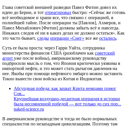
Глава советской внешней разведки Павел Фитин довел их
идею до Берии, и тот
отреагировал
быстро: «Сейчас же готовь
всё необходимое и храни все, что связано с операцией, в
полнейшей тайне. После операции ты [Павлов], Ахмеров, и
Павел Михайлович [Фитин] должны забыть всё и навсегда.
Никаких следов её ни в каких делах не должно остаться». Как
это часто бывает,
следы
операции «Снег»
все же
остались
.
Суть ее была проста: через Гарри Уайта, сотрудника
министерства финансов США (разоблачен как
советский
агент
уже после войны), американскому руководству
подбросили мысль о том, что Япония критически уязвима в
импортной нефти, и это может стать рычагом давления на
нее. Якобы при помощи нефтяного эмбарго можно заставить
Токио вывести свои войска из Китая и Индокитая.
Абсурдная победа: как захват Крита немцами помог
Сов...
Крупнейшая воздушно-десантная операция в истории
была несомненной победой — вот только до сих пор...
naked-science.ru
В американском руководстве и тогда не было нормальных
специалистов по незападным цивилизациям. Поэтому там