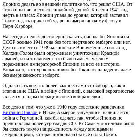
Японию делать во внешней политике то, что решат США. От
этого они ввели его со спокойной душой. К осени 1941 года
нефть в запасах Японии упала до уровня, который заставил
Токио отдать приказ об ударе по американскому флоту в
Перл-Харборе.
На сегодня нельзя достоверно сказать, напала бы Япония на
СССР осенью 1941 года без того нефтяного эмбарго или нет.
Дело в том, что в 1939-м японские Вооруженные силы под
Халхин-Голом были окружены и уничтожены Красной
армией, и на тот момент это было самым тяжелым
поражением императорской Японии за всю ее историю.
Возможно, этот урок остановил бы Токио от нападения даже
без американского эмбарго.
Однако есть кое-что более важное: само это эмбарго, как и
втягивание США в войну с Японией, с высокой вероятностью
является плодом операции советской разведки.
Все дело в том, что уже в 1940 году советские разведчики
Виталий Павлов
и Исхак Ахмеров задумались: надвигается
война с Германией, как бы сделать так, чтобы Япония не
представляла более угрозы для СССР? Самым логичным было
бы создать такую напряженность между японцами и
американцами, которая поглощала бы все силы Токио.