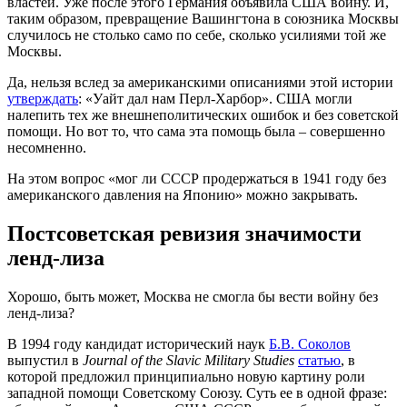
властей. Уже после этого Германия объявила США войну. И,
таким образом, превращение Вашингтона в союзника Москвы
случилось не столько само по себе, сколько усилиями той же
Москвы.
Да, нельзя вслед за американскими описаниями этой истории
утверждать
: «Уайт дал нам Перл-Харбор». США могли
налепить тех же внешнеполитических ошибок и без советской
помощи. Но вот то, что сама эта помощь была – совершенно
несомненно.
На этом вопрос «мог ли СССР продержаться в 1941 году без
американского давления на Японию» можно закрывать.
Постсоветская ревизия значимости
ленд-лиза
Хорошо, быть может, Москва не смогла бы вести войну без
ленд-лиза?
В 1994 году кандидат исторический наук
Б.В. Соколов
выпустил в
Journal of the Slavic Military Studies
статью
, в
которой предложил принципиально новую картину роли
западной помощи Советскому Союзу. Суть ее в одной фразе: