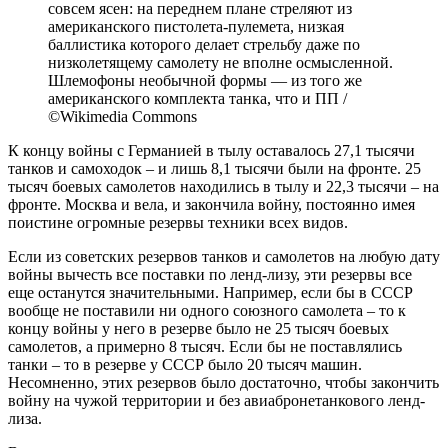
совсем ясен: на переднем плане стреляют из
американского пистолета-пулемета, низкая
баллистика которого делает стрельбу даже по
низколетящему самолету не вполне осмысленной.
Шлемофоны необычной формы — из того же
американского комплекта танка, что и ПП /
©Wikimedia Commons
К концу войны с Германией в тылу оставалось 27,1 тысячи
танков и самоходок – и лишь 8,1 тысячи были на фронте. 25
тысяч боевых самолетов находились в тылу и 22,3 тысячи – на
фронте. Москва и вела, и закончила войну, постоянно имея
поистине огромные резервы техники всех видов.
Если из советских резервов танков и самолетов на любую дату
войны вычесть все поставки по ленд-лизу, эти резервы все
еще останутся значительными. Например, если бы в СССР
вообще не поставили ни одного союзного самолета – то к
концу войны у него в резерве было не 25 тысяч боевых
самолетов, а примерно 8 тысяч. Если бы не поставлялись
танки – то в резерве у СССР было 20 тысяч машин.
Несомненно, этих резервов было достаточно, чтобы закончить
войну на чужой территории и без авиабронетанкового ленд-
лиза.