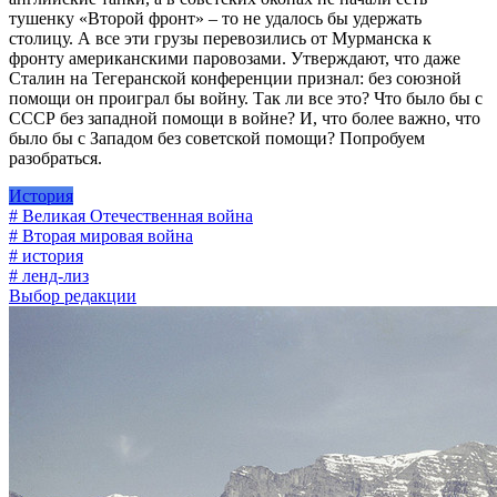
тушенку «Второй фронт» – то не удалось бы удержать
столицу. А все эти грузы перевозились от Мурманска к
фронту американскими паровозами. Утверждают, что даже
Сталин на Тегеранской конференции признал: без союзной
помощи он проиграл бы войну. Так ли все это? Что было бы с
СССР без западной помощи в войне? И, что более важно, что
было бы с Западом без советской помощи? Попробуем
разобраться.
История
# Великая Отечественная война
# Вторая мировая война
# история
# ленд-лиз
Выбор редакции