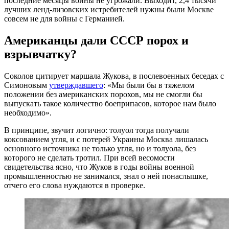
последние месяцы войны не угрожали. Выходит, 2,4 тысячи
лучших ленд-лизовских истребителей нужны были Москве
совсем не для войны с Германией.
Американцы дали СССР порох и
взрывчатку?
Соколов цитирует маршала Жукова, в послевоенных беседах с
Симоновым
утверждавшего
: «Мы были бы в тяжелом
положении без американских порохов, мы не смогли бы
выпускать такое количество боеприпасов, которое нам было
необходимо».
В принципе, звучит логично: толуол тогда получали
коксованием угля, и с потерей Украины Москва лишалась
основного источника не только угля, но и толуола, без
которого не сделать тротил. При всей весомости
свидетельства ясно, что Жуков в годы войны военной
промышленностью не занимался, знал о ней понаслышке,
отчего его слова нуждаются в проверке.