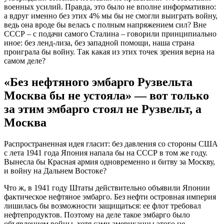
военных усилий. Правда, это было не вполне информативно:
а вдруг именно без этих 4% мы бы не смогли выиграть войну,
ведь она вроде бы велась с полным напряжением сил? Вне
СССР – с подачи самого Сталина – говорили принципиально
иное: без ленд-лиза, без западной помощи, наша страна
проиграла бы войну. Так какая из этих точек зрения верна на
самом деле?
«Без нефтяного эмбарго Рузвельта
Москва бы не устояла» — вот только
за этим эмбарго стоял не Рузвельт, а
Москва
Распространенная идея гласит: без давления со стороны США
с лета 1941 года Япония напала бы на СССР в том же году.
Вынесла бы Красная армия одновременно и битву за Москву,
и войну на Дальнем Востоке?
Что ж, в 1941 году Штаты действительно объявили Японии
фактическое нефтяное эмбарго. Без нефти островная империя
лишилась бы возможности защищаться: ее флот требовал
нефтепродуктов. Поэтому на деле такое эмбарго было
объявлением войны, хотя сами американцы этого не