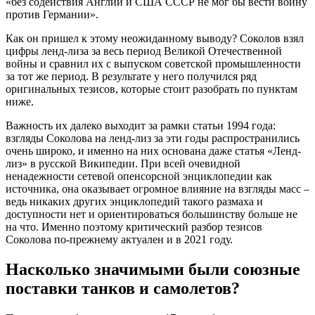
«без содействия Англии и США СССР не мог бы вести войну
против Германии».
Как он пришел к этому неожиданному выводу? Соколов взял
цифры ленд-лиза за весь период Великой Отечественной
войны и сравнил их с выпуском советской промышленности
за тот же период. В результате у него получился ряд
оригинальных тезисов, которые стоит разобрать по пунктам
ниже.
Важность их далеко выходит за рамки статьи 1994 года:
взгляды Соколова на ленд-лиз за эти годы распространились
очень широко, и именно на них основана даже статья «Ленд-
лиз» в русской Википедии. При всей очевидной
ненадежности сетевой опенсорсной энциклопедии как
источника, она оказывает огромное влияние на взгляды масс –
ведь никаких других энциклопедий такого размаха и
доступности нет и ориентироваться большинству больше не
на что. Именно поэтому критический разбор тезисов
Соколова по-прежнему актуален и в 2021 году.
Насколько значимыми были союзные
поставки танков и самолетов?