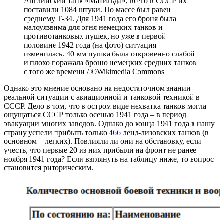
Английский танк «Матильда», всего в СССР их
поставили 1084 штуки. По массе был равен
среднему Т-34. Для 1941 года его броня была
малоуязвима для огня немецких танков и
противотанковых пушек, но уже в первой
половине 1942 года (на фото) ситуация
изменилась. 40-мм пушка была откровенно слабой
и плохо поражала броню немецких средних танков
с того же времени / ©Wikimedia Commons
Однако это мнение основано на недостаточном знании
реальной ситуации с авиационной и танковой техникой в
СССР. Дело в том, что в остром виде нехватка танков могла
ощущаться СССР только осенью 1941 года – в период
эвакуации многих заводов. Однако до конца 1941 года в нашу
страну успели прибыть только
466
ленд-лизовских танков (в
основном – легких). Повлияли ли они на обстановку, если
учесть, что первые 20 из них прибыли на фронт не ранее
ноября 1941 года? Если взглянуть на таблицу ниже, то вопрос
становится риторическим.