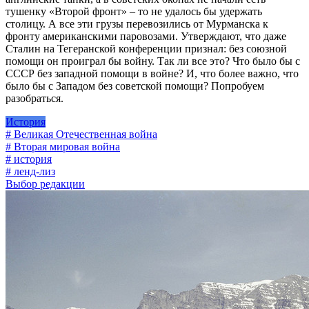
тушенку «Второй фронт» – то не удалось бы удержать
столицу. А все эти грузы перевозились от Мурманска к
фронту американскими паровозами. Утверждают, что даже
Сталин на Тегеранской конференции признал: без союзной
помощи он проиграл бы войну. Так ли все это? Что было бы с
СССР без западной помощи в войне? И, что более важно, что
было бы с Западом без советской помощи? Попробуем
разобраться.
История
# Великая Отечественная война
# Вторая мировая война
# история
# ленд-лиз
Выбор редакции