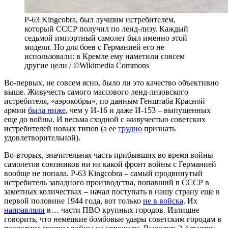
P-63 Kingcobra, был лучшим истребителем,
который СССР получил по ленд-лизу. Каждый
седьмой импортный самолет был именно этой
модели. Но для боев с Германией его не
использовали: в Кремле ему наметили совсем
другие цели / ©Wikimedia Commons
Во-первых, не совсем ясно, было ли это качество объективно
выше. Живучесть самого массового ленд-лизовского
истребителя, «аэрокобры», по данным Генштаба Красной
армии
была ниже
, чем у И-16 и даже И-153 – выпущенных
еще до войны. И весьма сходной с живучестью советских
истребителей новых типов (а ее
трудно
признать
удовлетворительной).
Во-вторых, значительная часть прибывших во время войны
самолетов союзников ни на какой фронт войны с Германией
вообще не попала. P-63 Kingcobra – самый продвинутый
истребитель западного производства, попавший в СССР в
заметных количествах – начал поступать в нашу страну еще в
первой половине 1944 года, вот только
не в войска
. Их
направляли
в… части ПВО крупных городов. Излишне
говорить, что немецкие бомбовые удары советским городам в