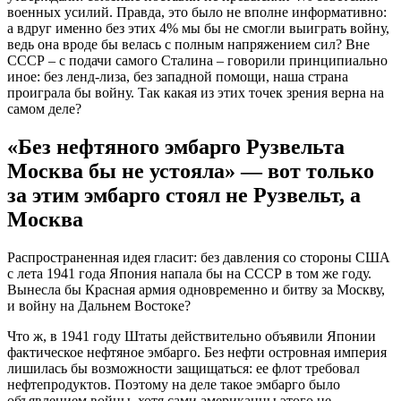
военных усилий. Правда, это было не вполне информативно:
а вдруг именно без этих 4% мы бы не смогли выиграть войну,
ведь она вроде бы велась с полным напряжением сил? Вне
СССР – с подачи самого Сталина – говорили принципиально
иное: без ленд-лиза, без западной помощи, наша страна
проиграла бы войну. Так какая из этих точек зрения верна на
самом деле?
«Без нефтяного эмбарго Рузвельта
Москва бы не устояла» — вот только
за этим эмбарго стоял не Рузвельт, а
Москва
Распространенная идея гласит: без давления со стороны США
с лета 1941 года Япония напала бы на СССР в том же году.
Вынесла бы Красная армия одновременно и битву за Москву,
и войну на Дальнем Востоке?
Что ж, в 1941 году Штаты действительно объявили Японии
фактическое нефтяное эмбарго. Без нефти островная империя
лишилась бы возможности защищаться: ее флот требовал
нефтепродуктов. Поэтому на деле такое эмбарго было
объявлением войны, хотя сами американцы этого не