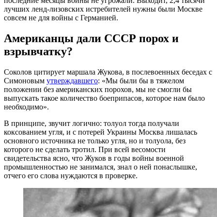
последние месяцы войны не угрожали. Выходит, 2,4 тысячи
лучших ленд-лизовских истребителей нужны были Москве
совсем не для войны с Германией.
Американцы дали СССР порох и
взрывчатку?
Соколов цитирует маршала Жукова, в послевоенных беседах с
Симоновым
утверждавшего
: «Мы были бы в тяжелом
положении без американских порохов, мы не смогли бы
выпускать такое количество боеприпасов, которое нам было
необходимо».
В принципе, звучит логично: толуол тогда получали
коксованием угля, и с потерей Украины Москва лишалась
основного источника не только угля, но и толуола, без
которого не сделать тротил. При всей весомости
свидетельства ясно, что Жуков в годы войны военной
промышленностью не занимался, знал о ней понаслышке,
отчего его слова нуждаются в проверке.