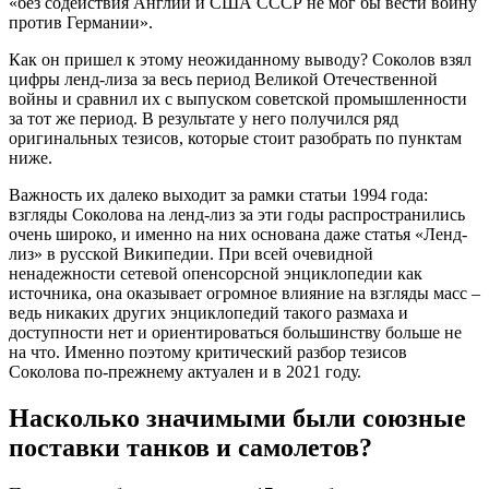
«без содействия Англии и США СССР не мог бы вести войну
против Германии».
Как он пришел к этому неожиданному выводу? Соколов взял
цифры ленд-лиза за весь период Великой Отечественной
войны и сравнил их с выпуском советской промышленности
за тот же период. В результате у него получился ряд
оригинальных тезисов, которые стоит разобрать по пунктам
ниже.
Важность их далеко выходит за рамки статьи 1994 года:
взгляды Соколова на ленд-лиз за эти годы распространились
очень широко, и именно на них основана даже статья «Ленд-
лиз» в русской Википедии. При всей очевидной
ненадежности сетевой опенсорсной энциклопедии как
источника, она оказывает огромное влияние на взгляды масс –
ведь никаких других энциклопедий такого размаха и
доступности нет и ориентироваться большинству больше не
на что. Именно поэтому критический разбор тезисов
Соколова по-прежнему актуален и в 2021 году.
Насколько значимыми были союзные
поставки танков и самолетов?