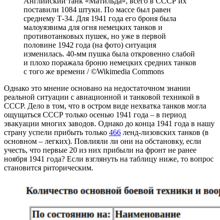
Английский танк «Матильда», всего в СССР их
поставили 1084 штуки. По массе был равен
среднему Т-34. Для 1941 года его броня была
малоуязвима для огня немецких танков и
противотанковых пушек, но уже в первой
половине 1942 года (на фото) ситуация
изменилась. 40-мм пушка была откровенно слабой
и плохо поражала броню немецких средних танков
с того же времени / ©Wikimedia Commons
Однако это мнение основано на недостаточном знании
реальной ситуации с авиационной и танковой техникой в
СССР. Дело в том, что в остром виде нехватка танков могла
ощущаться СССР только осенью 1941 года – в период
эвакуации многих заводов. Однако до конца 1941 года в нашу
страну успели прибыть только
466
ленд-лизовских танков (в
основном – легких). Повлияли ли они на обстановку, если
учесть, что первые 20 из них прибыли на фронт не ранее
ноября 1941 года? Если взглянуть на таблицу ниже, то вопрос
становится риторическим.