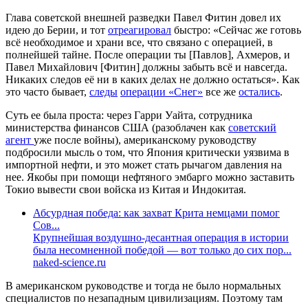
Глава советской внешней разведки Павел Фитин довел их
идею до Берии, и тот
отреагировал
быстро: «Сейчас же готовь
всё необходимое и храни все, что связано с операцией, в
полнейшей тайне. После операции ты [Павлов], Ахмеров, и
Павел Михайлович [Фитин] должны забыть всё и навсегда.
Никаких следов её ни в каких делах не должно остаться». Как
это часто бывает,
следы
операции «Снег»
все же
остались
.
Суть ее была проста: через Гарри Уайта, сотрудника
министерства финансов США (разоблачен как
советский
агент
уже после войны), американскому руководству
подбросили мысль о том, что Япония критически уязвима в
импортной нефти, и это может стать рычагом давления на
нее. Якобы при помощи нефтяного эмбарго можно заставить
Токио вывести свои войска из Китая и Индокитая.
Абсурдная победа: как захват Крита немцами помог
Сов...
Крупнейшая воздушно-десантная операция в истории
была несомненной победой — вот только до сих пор...
naked-science.ru
В американском руководстве и тогда не было нормальных
специалистов по незападным цивилизациям. Поэтому там