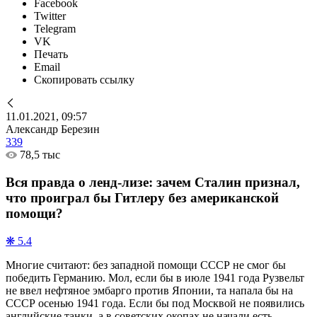
Facebook
Twitter
Telegram
VK
Печать
Email
Скопировать ссылку
11.01.2021, 09:57
Александр Березин
339
78,5 тыс
Вся правда о ленд-лизе: зачем Сталин признал,
что проиграл бы Гитлеру без американской
помощи?
❋ 5.4
Многие считают: без западной помощи СССР не смог бы
победить Германию. Мол, если бы в июле 1941 года Рузвельт
не ввел нефтяное эмбарго против Японии, та напала бы на
СССР осенью 1941 года. Если бы под Москвой не появились
английские танки, а в советских окопах не начали есть