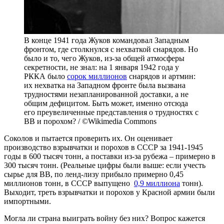
В конце 1941 года Жуков командовал Западным
фронтом, где столкнулся с нехваткой снарядов. Но
было и то, чего Жуков, из-за общей атмосферы
секретности, не знал: на 1 января 1942 года у
РККА было
сорок миллионов
снарядов и артмин:
их нехватка на Западном фронте была вызвана
трудностями незапланированной доставки, а не
общим дефицитом. Быть может, именно отсюда
его преувеличенные представления о трудностях с
ВВ и порохом? / ©Wikimedia Commons
Соколов и пытается проверить их. Он оценивает
производство взрывчатки и порохов в СССР за 1941-1945
годы в 600 тысяч тонн, а поставки из-за рубежа – примерно в
300 тысяч тонн. (Реальные цифры были выше: если учесть
сырье для ВВ, по ленд-лизу прибыло примерно 0,45
миллионов тонн, в СССР выпущено
0,9 миллиона
тонн).
Выходит, треть взрывчатки и порохов у Красной армии были
импортными.
Могла ли страна выиграть войну без них? Вопрос кажется