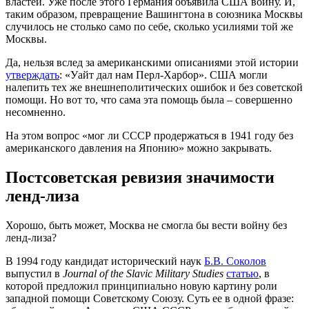
властей. Уже после этого Германия объявила США войну. И,
таким образом, превращение Вашингтона в союзника Москвы
случилось не столько само по себе, сколько усилиями той же
Москвы.
Да, нельзя вслед за американскими описаниями этой истории
утверждать
: «Уайт дал нам Перл-Харбор». США могли
налепить тех же внешнеполитических ошибок и без советской
помощи. Но вот то, что сама эта помощь была – совершенно
несомненно.
На этом вопрос «мог ли СССР продержаться в 1941 году без
американского давления на Японию» можно закрывать.
Постсоветская ревизия значимости
ленд-лиза
Хорошо, быть может, Москва не смогла бы вести войну без
ленд-лиза?
В 1994 году кандидат исторический наук
Б.В. Соколов
выпустил в
Journal of the Slavic Military Studies
статью
, в
которой предложил принципиально новую картину роли
западной помощи Советскому Союзу. Суть ее в одной фразе: