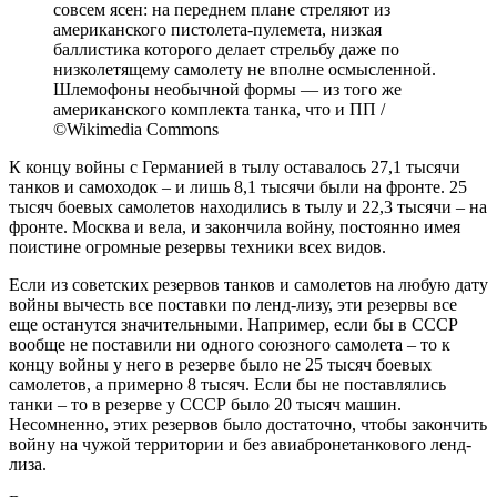
совсем ясен: на переднем плане стреляют из
американского пистолета-пулемета, низкая
баллистика которого делает стрельбу даже по
низколетящему самолету не вполне осмысленной.
Шлемофоны необычной формы — из того же
американского комплекта танка, что и ПП /
©Wikimedia Commons
К концу войны с Германией в тылу оставалось 27,1 тысячи
танков и самоходок – и лишь 8,1 тысячи были на фронте. 25
тысяч боевых самолетов находились в тылу и 22,3 тысячи – на
фронте. Москва и вела, и закончила войну, постоянно имея
поистине огромные резервы техники всех видов.
Если из советских резервов танков и самолетов на любую дату
войны вычесть все поставки по ленд-лизу, эти резервы все
еще останутся значительными. Например, если бы в СССР
вообще не поставили ни одного союзного самолета – то к
концу войны у него в резерве было не 25 тысяч боевых
самолетов, а примерно 8 тысяч. Если бы не поставлялись
танки – то в резерве у СССР было 20 тысяч машин.
Несомненно, этих резервов было достаточно, чтобы закончить
войну на чужой территории и без авиабронетанкового ленд-
лиза.