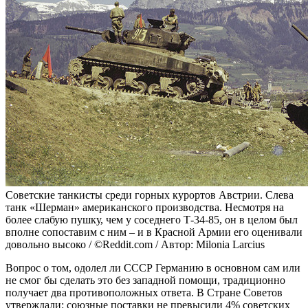
Советские танкисты среди горных курортов Австрии. Слева
танк «Шерман» американского производства. Несмотря на
более слабую пушку, чем у соседнего Т-34-85, он в целом был
вполне сопоставим с ним – и в Красной Армии его оценивали
довольно высоко / ©Reddit.com / Автор: Milonia Larcius
Вопрос о том, одолел ли СССР Германию в основном сам или
не смог бы сделать это без западной помощи, традиционно
получает два противоположных ответа. В Стране Советов
утверждали: союзные поставки не превысили 4% советских