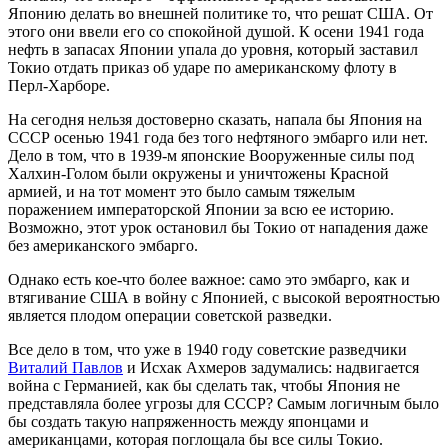
Японию делать во внешней политике то, что решат США. От
этого они ввели его со спокойной душой. К осени 1941 года
нефть в запасах Японии упала до уровня, который заставил
Токио отдать приказ об ударе по американскому флоту в
Перл-Харборе.
На сегодня нельзя достоверно сказать, напала бы Япония на
СССР осенью 1941 года без того нефтяного эмбарго или нет.
Дело в том, что в 1939-м японские Вооруженные силы под
Халхин-Голом были окружены и уничтожены Красной
армией, и на тот момент это было самым тяжелым
поражением императорской Японии за всю ее историю.
Возможно, этот урок остановил бы Токио от нападения даже
без американского эмбарго.
Однако есть кое-что более важное: само это эмбарго, как и
втягивание США в войну с Японией, с высокой вероятностью
является плодом операции советской разведки.
Все дело в том, что уже в 1940 году советские разведчики
Виталий Павлов
и Исхак Ахмеров задумались: надвигается
война с Германией, как бы сделать так, чтобы Япония не
представляла более угрозы для СССР? Самым логичным было
бы создать такую напряженность между японцами и
американцами, которая поглощала бы все силы Токио.