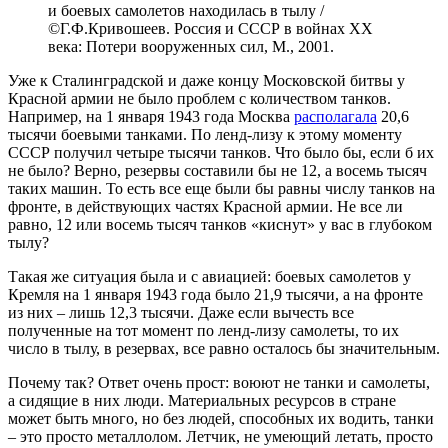
и боевых самолетов находилась в тылу /
©Г.Ф.Кривошеев. Россия и СССР в войнах XX
века: Потери вооруженных сил, М., 2001.
Уже к Сталинградской и даже концу Московской битвы у
Красной армии не было проблем с количеством танков.
Например, на 1 января 1943 года Москва
располагала
20,6
тысячи боевыми танками. По ленд-лизу к этому моменту
СССР получил четыре тысячи танков. Что было бы, если б их
не было? Верно, резервы составили бы не 12, а восемь тысяч
таких машин. То есть все еще были бы равны числу танков на
фронте, в действующих частях Красной армии. Не все ли
равно, 12 или восемь тысяч танков «киснут» у вас в глубоком
тылу?
Такая же ситуация была и с авиацией: боевых самолетов у
Кремля на 1 января 1943 года было 21,9 тысячи, а на фронте
из них – лишь 12,3 тысячи. Даже если вычесть все
полученные на тот момент по ленд-лизу самолеты, то их
число в тылу, в резервах, все равно осталось бы значительным.
Почему так? Ответ очень прост: воюют не танки и самолеты,
а сидящие в них люди. Материальных ресурсов в стране
может быть много, но без людей, способных их водить, танки
– это просто металлолом. Летчик, не умеющий летать, просто