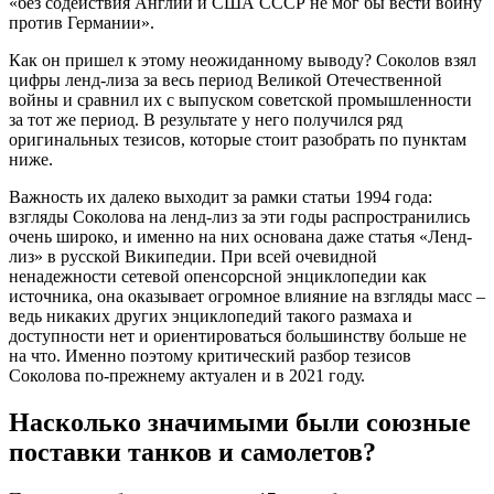
«без содействия Англии и США СССР не мог бы вести войну
против Германии».
Как он пришел к этому неожиданному выводу? Соколов взял
цифры ленд-лиза за весь период Великой Отечественной
войны и сравнил их с выпуском советской промышленности
за тот же период. В результате у него получился ряд
оригинальных тезисов, которые стоит разобрать по пунктам
ниже.
Важность их далеко выходит за рамки статьи 1994 года:
взгляды Соколова на ленд-лиз за эти годы распространились
очень широко, и именно на них основана даже статья «Ленд-
лиз» в русской Википедии. При всей очевидной
ненадежности сетевой опенсорсной энциклопедии как
источника, она оказывает огромное влияние на взгляды масс –
ведь никаких других энциклопедий такого размаха и
доступности нет и ориентироваться большинству больше не
на что. Именно поэтому критический разбор тезисов
Соколова по-прежнему актуален и в 2021 году.
Насколько значимыми были союзные
поставки танков и самолетов?