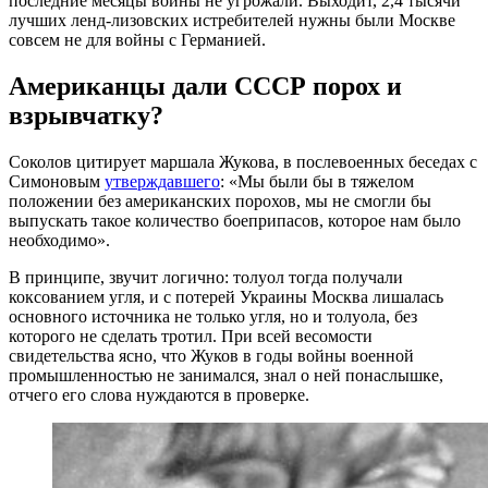
последние месяцы войны не угрожали. Выходит, 2,4 тысячи
лучших ленд-лизовских истребителей нужны были Москве
совсем не для войны с Германией.
Американцы дали СССР порох и
взрывчатку?
Соколов цитирует маршала Жукова, в послевоенных беседах с
Симоновым
утверждавшего
: «Мы были бы в тяжелом
положении без американских порохов, мы не смогли бы
выпускать такое количество боеприпасов, которое нам было
необходимо».
В принципе, звучит логично: толуол тогда получали
коксованием угля, и с потерей Украины Москва лишалась
основного источника не только угля, но и толуола, без
которого не сделать тротил. При всей весомости
свидетельства ясно, что Жуков в годы войны военной
промышленностью не занимался, знал о ней понаслышке,
отчего его слова нуждаются в проверке.