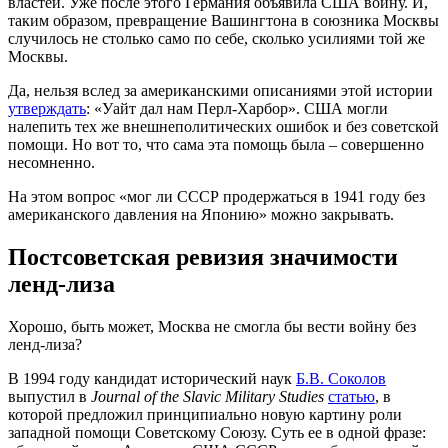
властей. Уже после этого Германия объявила США войну. И,
таким образом, превращение Вашингтона в союзника Москвы
случилось не столько само по себе, сколько усилиями той же
Москвы.
Да, нельзя вслед за американскими описаниями этой истории
утверждать
: «Уайт дал нам Перл-Харбор». США могли
налепить тех же внешнеполитических ошибок и без советской
помощи. Но вот то, что сама эта помощь была – совершенно
несомненно.
На этом вопрос «мог ли СССР продержаться в 1941 году без
американского давления на Японию» можно закрывать.
Постсоветская ревизия значимости
ленд-лиза
Хорошо, быть может, Москва не смогла бы вести войну без
ленд-лиза?
В 1994 году кандидат исторический наук
Б.В. Соколов
выпустил в
Journal of the Slavic Military Studies
статью
, в
которой предложил принципиально новую картину роли
западной помощи Советскому Союзу. Суть ее в одной фразе: