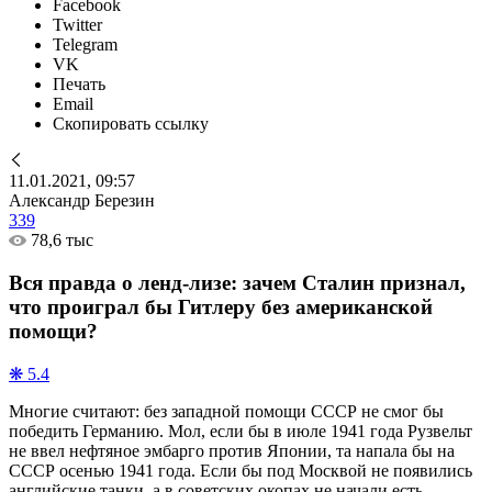
Facebook
Twitter
Telegram
VK
Печать
Email
Скопировать ссылку
11.01.2021, 09:57
Александр Березин
339
78,6 тыс
Вся правда о ленд-лизе: зачем Сталин признал,
что проиграл бы Гитлеру без американской
помощи?
❋ 5.4
Многие считают: без западной помощи СССР не смог бы
победить Германию. Мол, если бы в июле 1941 года Рузвельт
не ввел нефтяное эмбарго против Японии, та напала бы на
СССР осенью 1941 года. Если бы под Москвой не появились
английские танки, а в советских окопах не начали есть