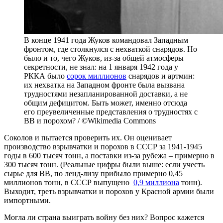
В конце 1941 года Жуков командовал Западным
фронтом, где столкнулся с нехваткой снарядов. Но
было и то, чего Жуков, из-за общей атмосферы
секретности, не знал: на 1 января 1942 года у
РККА было
сорок миллионов
снарядов и артмин:
их нехватка на Западном фронте была вызвана
трудностями незапланированной доставки, а не
общим дефицитом. Быть может, именно отсюда
его преувеличенные представления о трудностях с
ВВ и порохом? / ©Wikimedia Commons
Соколов и пытается проверить их. Он оценивает
производство взрывчатки и порохов в СССР за 1941-1945
годы в 600 тысяч тонн, а поставки из-за рубежа – примерно в
300 тысяч тонн. (Реальные цифры были выше: если учесть
сырье для ВВ, по ленд-лизу прибыло примерно 0,45
миллионов тонн, в СССР выпущено
0,9 миллиона
тонн).
Выходит, треть взрывчатки и порохов у Красной армии были
импортными.
Могла ли страна выиграть войну без них? Вопрос кажется