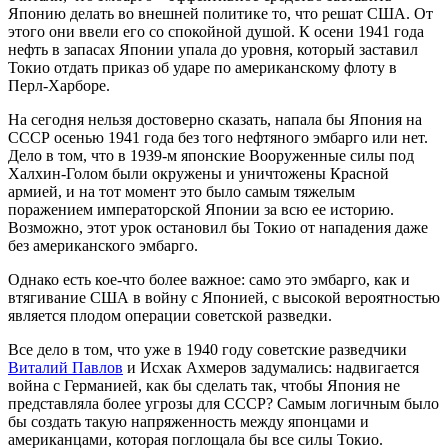
Японию делать во внешней политике то, что решат США. От
этого они ввели его со спокойной душой. К осени 1941 года
нефть в запасах Японии упала до уровня, который заставил
Токио отдать приказ об ударе по американскому флоту в
Перл-Харборе.
На сегодня нельзя достоверно сказать, напала бы Япония на
СССР осенью 1941 года без того нефтяного эмбарго или нет.
Дело в том, что в 1939-м японские Вооруженные силы под
Халхин-Голом были окружены и уничтожены Красной
армией, и на тот момент это было самым тяжелым
поражением императорской Японии за всю ее историю.
Возможно, этот урок остановил бы Токио от нападения даже
без американского эмбарго.
Однако есть кое-что более важное: само это эмбарго, как и
втягивание США в войну с Японией, с высокой вероятностью
является плодом операции советской разведки.
Все дело в том, что уже в 1940 году советские разведчики
Виталий Павлов
и Исхак Ахмеров задумались: надвигается
война с Германией, как бы сделать так, чтобы Япония не
представляла более угрозы для СССР? Самым логичным было
бы создать такую напряженность между японцами и
американцами, которая поглощала бы все силы Токио.