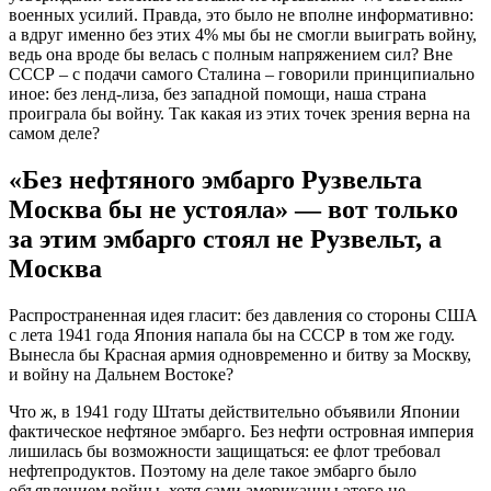
военных усилий. Правда, это было не вполне информативно:
а вдруг именно без этих 4% мы бы не смогли выиграть войну,
ведь она вроде бы велась с полным напряжением сил? Вне
СССР – с подачи самого Сталина – говорили принципиально
иное: без ленд-лиза, без западной помощи, наша страна
проиграла бы войну. Так какая из этих точек зрения верна на
самом деле?
«Без нефтяного эмбарго Рузвельта
Москва бы не устояла» — вот только
за этим эмбарго стоял не Рузвельт, а
Москва
Распространенная идея гласит: без давления со стороны США
с лета 1941 года Япония напала бы на СССР в том же году.
Вынесла бы Красная армия одновременно и битву за Москву,
и войну на Дальнем Востоке?
Что ж, в 1941 году Штаты действительно объявили Японии
фактическое нефтяное эмбарго. Без нефти островная империя
лишилась бы возможности защищаться: ее флот требовал
нефтепродуктов. Поэтому на деле такое эмбарго было
объявлением войны, хотя сами американцы этого не