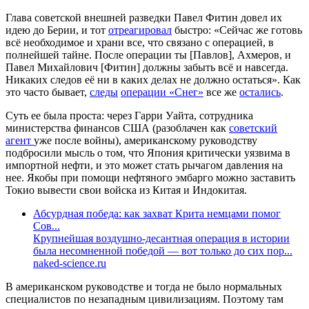
Глава советской внешней разведки Павел Фитин довел их
идею до Берии, и тот
отреагировал
быстро: «Сейчас же готовь
всё необходимое и храни все, что связано с операцией, в
полнейшей тайне. После операции ты [Павлов], Ахмеров, и
Павел Михайлович [Фитин] должны забыть всё и навсегда.
Никаких следов её ни в каких делах не должно остаться». Как
это часто бывает,
следы
операции «Снег»
все же
остались
.
Суть ее была проста: через Гарри Уайта, сотрудника
министерства финансов США (разоблачен как
советский
агент
уже после войны), американскому руководству
подбросили мысль о том, что Япония критически уязвима в
импортной нефти, и это может стать рычагом давления на
нее. Якобы при помощи нефтяного эмбарго можно заставить
Токио вывести свои войска из Китая и Индокитая.
Абсурдная победа: как захват Крита немцами помог
Сов...
Крупнейшая воздушно-десантная операция в истории
была несомненной победой — вот только до сих пор...
naked-science.ru
В американском руководстве и тогда не было нормальных
специалистов по незападным цивилизациям. Поэтому там