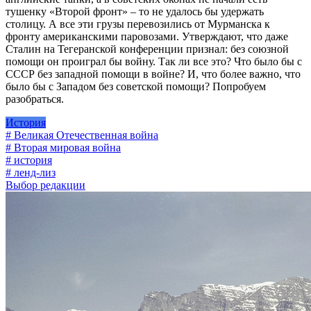
тушенку «Второй фронт» – то не удалось бы удержать
столицу. А все эти грузы перевозились от Мурманска к
фронту американскими паровозами. Утверждают, что даже
Сталин на Тегеранской конференции признал: без союзной
помощи он проиграл бы войну. Так ли все это? Что было бы с
СССР без западной помощи в войне? И, что более важно, что
было бы с Западом без советской помощи? Попробуем
разобраться.
История
# Великая Отечественная война
# Вторая мировая война
# история
# ленд-лиз
Выбор редакции