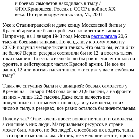
и боевых самолетов находилась в тылу /
©Г.Ф.Кривошеев. Россия и СССР в войнах XX
века: Потери вооруженных сил, М., 2001.
Уже к Сталинградской и даже концу Московской битвы у
Красной армии не было проблем с количеством танков.
Например, на 1 января 1943 года Москва
располагала
20,6
тысячи боевыми танками. По ленд-лизу к этому моменту
СССР получил четыре тысячи танков. Что было бы, если б их
не было? Верно, резервы составили бы не 12, а восемь тысяч
таких машин. То есть все еще были бы равны числу танков на
фронте, в действующих частях Красной армии. Не все ли
равно, 12 или восемь тысяч танков «киснут» у вас в глубоком
тылу?
Такая же ситуация была и с авиацией: боевых самолетов у
Кремля на 1 января 1943 года было 21,9 тысячи, а на фронте
из них – лишь 12,3 тысячи. Даже если вычесть все
полученные на тот момент по ленд-лизу самолеты, то их
число в тылу, в резервах, все равно осталось бы значительным.
Почему так? Ответ очень прост: воюют не танки и самолеты,
а сидящие в них люди. Материальных ресурсов в стране
может быть много, но без людей, способных их водить, танки
– это просто металлолом. Летчик, не умеющий летать, просто