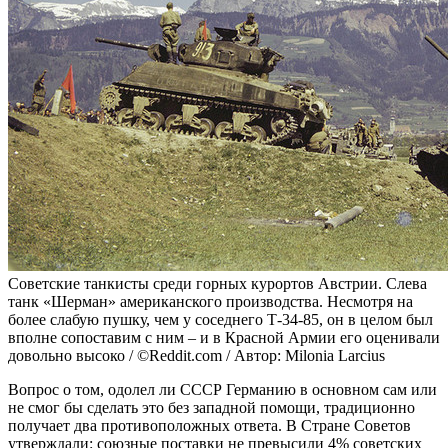
Советские танкисты среди горных курортов Австрии. Слева
танк «Шерман» американского производства. Несмотря на
более слабую пушку, чем у соседнего Т-34-85, он в целом был
вполне сопоставим с ним – и в Красной Армии его оценивали
довольно высоко / ©Reddit.com / Автор: Milonia Larcius
Вопрос о том, одолел ли СССР Германию в основном сам или
не смог бы сделать это без западной помощи, традиционно
получает два противоположных ответа. В Стране Советов
утверждали: союзные поставки не превысили 4% советских