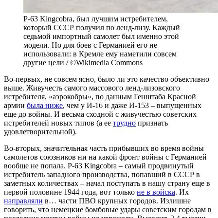
P-63 Kingcobra, был лучшим истребителем,
который СССР получил по ленд-лизу. Каждый
седьмой импортный самолет был именно этой
модели. Но для боев с Германией его не
использовали: в Кремле ему наметили совсем
другие цели / ©Wikimedia Commons
Во-первых, не совсем ясно, было ли это качество объективно
выше. Живучесть самого массового ленд-лизовского
истребителя, «аэрокобры», по данным Генштаба Красной
армии
была ниже
, чем у И-16 и даже И-153 – выпущенных
еще до войны. И весьма сходной с живучестью советских
истребителей новых типов (а ее
трудно
признать
удовлетворительной).
Во-вторых, значительная часть прибывших во время войны
самолетов союзников ни на какой фронт войны с Германией
вообще не попала. P-63 Kingcobra – самый продвинутый
истребитель западного производства, попавший в СССР в
заметных количествах – начал поступать в нашу страну еще в
первой половине 1944 года, вот только
не в войска
. Их
направляли
в… части ПВО крупных городов. Излишне
говорить, что немецкие бомбовые удары советским городам в