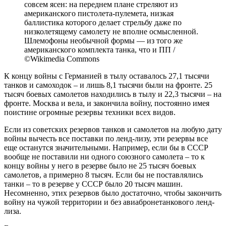
совсем ясен: на переднем плане стреляют из
американского пистолета-пулемета, низкая
баллистика которого делает стрельбу даже по
низколетящему самолету не вполне осмысленной.
Шлемофоны необычной формы — из того же
американского комплекта танка, что и ПП /
©Wikimedia Commons
К концу войны с Германией в тылу оставалось 27,1 тысячи
танков и самоходок – и лишь 8,1 тысячи были на фронте. 25
тысяч боевых самолетов находились в тылу и 22,3 тысячи – на
фронте. Москва и вела, и закончила войну, постоянно имея
поистине огромные резервы техники всех видов.
Если из советских резервов танков и самолетов на любую дату
войны вычесть все поставки по ленд-лизу, эти резервы все
еще останутся значительными. Например, если бы в СССР
вообще не поставили ни одного союзного самолета – то к
концу войны у него в резерве было не 25 тысяч боевых
самолетов, а примерно 8 тысяч. Если бы не поставлялись
танки – то в резерве у СССР было 20 тысяч машин.
Несомненно, этих резервов было достаточно, чтобы закончить
войну на чужой территории и без авиабронетанкового ленд-
лиза.