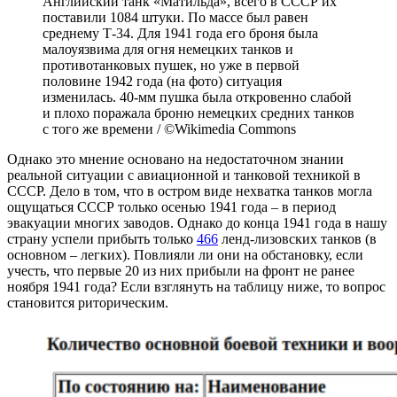
Английский танк «Матильда», всего в СССР их
поставили 1084 штуки. По массе был равен
среднему Т-34. Для 1941 года его броня была
малоуязвима для огня немецких танков и
противотанковых пушек, но уже в первой
половине 1942 года (на фото) ситуация
изменилась. 40-мм пушка была откровенно слабой
и плохо поражала броню немецких средних танков
с того же времени / ©Wikimedia Commons
Однако это мнение основано на недостаточном знании
реальной ситуации с авиационной и танковой техникой в
СССР. Дело в том, что в остром виде нехватка танков могла
ощущаться СССР только осенью 1941 года – в период
эвакуации многих заводов. Однако до конца 1941 года в нашу
страну успели прибыть только
466
ленд-лизовских танков (в
основном – легких). Повлияли ли они на обстановку, если
учесть, что первые 20 из них прибыли на фронт не ранее
ноября 1941 года? Если взглянуть на таблицу ниже, то вопрос
становится риторическим.