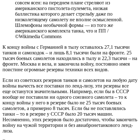
совсем ясен: на переднем плане стреляют из
американского пистолета-пулемета, низкая
баллистика которого делает стрельбу даже по
низколетящему самолету не вполне осмысленной.
Шлемофоны необычной формы — из того же
американского комплекта танка, что и ПП /
©Wikimedia Commons
К концу войны с Германией в тылу оставалось 27,1 тысячи
танков и самоходок – и лишь 8,1 тысячи были на фронте. 25
тысяч боевых самолетов находились в тылу и 22,3 тысячи – на
фронте. Москва и вела, и закончила войну, постоянно имея
поистине огромные резервы техники всех видов.
Если из советских резервов танков и самолетов на любую дату
войны вычесть все поставки по ленд-лизу, эти резервы все
еще останутся значительными. Например, если бы в СССР
вообще не поставили ни одного союзного самолета – то к
концу войны у него в резерве было не 25 тысяч боевых
самолетов, а примерно 8 тысяч. Если бы не поставлялись
танки – то в резерве у СССР было 20 тысяч машин.
Несомненно, этих резервов было достаточно, чтобы закончить
войну на чужой территории и без авиабронетанкового ленд-
лиза.