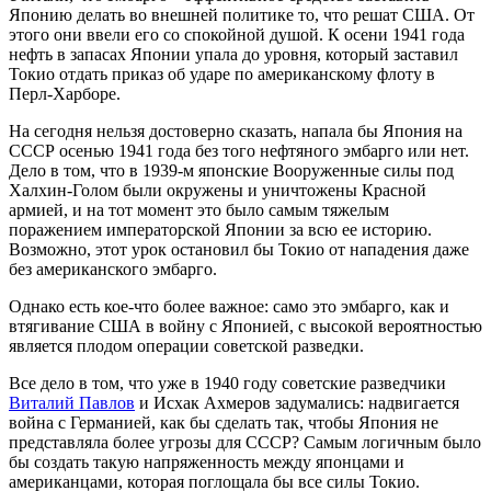
Японию делать во внешней политике то, что решат США. От
этого они ввели его со спокойной душой. К осени 1941 года
нефть в запасах Японии упала до уровня, который заставил
Токио отдать приказ об ударе по американскому флоту в
Перл-Харборе.
На сегодня нельзя достоверно сказать, напала бы Япония на
СССР осенью 1941 года без того нефтяного эмбарго или нет.
Дело в том, что в 1939-м японские Вооруженные силы под
Халхин-Голом были окружены и уничтожены Красной
армией, и на тот момент это было самым тяжелым
поражением императорской Японии за всю ее историю.
Возможно, этот урок остановил бы Токио от нападения даже
без американского эмбарго.
Однако есть кое-что более важное: само это эмбарго, как и
втягивание США в войну с Японией, с высокой вероятностью
является плодом операции советской разведки.
Все дело в том, что уже в 1940 году советские разведчики
Виталий Павлов
и Исхак Ахмеров задумались: надвигается
война с Германией, как бы сделать так, чтобы Япония не
представляла более угрозы для СССР? Самым логичным было
бы создать такую напряженность между японцами и
американцами, которая поглощала бы все силы Токио.