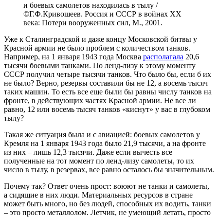
и боевых самолетов находилась в тылу /
©Г.Ф.Кривошеев. Россия и СССР в войнах XX
века: Потери вооруженных сил, М., 2001.
Уже к Сталинградской и даже концу Московской битвы у
Красной армии не было проблем с количеством танков.
Например, на 1 января 1943 года Москва
располагала
20,6
тысячи боевыми танками. По ленд-лизу к этому моменту
СССР получил четыре тысячи танков. Что было бы, если б их
не было? Верно, резервы составили бы не 12, а восемь тысяч
таких машин. То есть все еще были бы равны числу танков на
фронте, в действующих частях Красной армии. Не все ли
равно, 12 или восемь тысяч танков «киснут» у вас в глубоком
тылу?
Такая же ситуация была и с авиацией: боевых самолетов у
Кремля на 1 января 1943 года было 21,9 тысячи, а на фронте
из них – лишь 12,3 тысячи. Даже если вычесть все
полученные на тот момент по ленд-лизу самолеты, то их
число в тылу, в резервах, все равно осталось бы значительным.
Почему так? Ответ очень прост: воюют не танки и самолеты,
а сидящие в них люди. Материальных ресурсов в стране
может быть много, но без людей, способных их водить, танки
– это просто металлолом. Летчик, не умеющий летать, просто