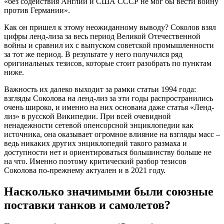
«без содействия Англии и США СССР не мог бы вести войну
против Германии».
Как он пришел к этому неожиданному выводу? Соколов взял
цифры ленд-лиза за весь период Великой Отечественной
войны и сравнил их с выпуском советской промышленности
за тот же период. В результате у него получился ряд
оригинальных тезисов, которые стоит разобрать по пунктам
ниже.
Важность их далеко выходит за рамки статьи 1994 года:
взгляды Соколова на ленд-лиз за эти годы распространились
очень широко, и именно на них основана даже статья «Ленд-
лиз» в русской Википедии. При всей очевидной
ненадежности сетевой опенсорсной энциклопедии как
источника, она оказывает огромное влияние на взгляды масс –
ведь никаких других энциклопедий такого размаха и
доступности нет и ориентироваться большинству больше не
на что. Именно поэтому критический разбор тезисов
Соколова по-прежнему актуален и в 2021 году.
Насколько значимыми были союзные
поставки танков и самолетов?