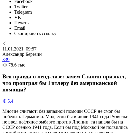
Facebook
Twitter
Telegram
VK
Печать
Email
Скопировать ссылку
11.01.2021, 09:57
Александр Березин
339
78,6 тыс
Вся правда о ленд-лизе: зачем Сталин признал,
что проиграл бы Гитлеру без американской
помощи?
❋ 5.4
Многие считают: без западной помощи СССР не смог бы
победить Германию. Мол, если бы в июле 1941 года Рузвельт
не ввел нефтяное эмбарго против Японии, та напала бы на
СССР осенью 1941 года. Если бы под Москвой не появились
английские танки, а в советских окопах не начали есть