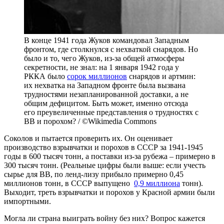
В конце 1941 года Жуков командовал Западным
фронтом, где столкнулся с нехваткой снарядов. Но
было и то, чего Жуков, из-за общей атмосферы
секретности, не знал: на 1 января 1942 года у
РККА было
сорок миллионов
снарядов и артмин:
их нехватка на Западном фронте была вызвана
трудностями незапланированной доставки, а не
общим дефицитом. Быть может, именно отсюда
его преувеличенные представления о трудностях с
ВВ и порохом? / ©Wikimedia Commons
Соколов и пытается проверить их. Он оценивает
производство взрывчатки и порохов в СССР за 1941-1945
годы в 600 тысяч тонн, а поставки из-за рубежа – примерно в
300 тысяч тонн. (Реальные цифры были выше: если учесть
сырье для ВВ, по ленд-лизу прибыло примерно 0,45
миллионов тонн, в СССР выпущено
0,9 миллиона
тонн).
Выходит, треть взрывчатки и порохов у Красной армии были
импортными.
Могла ли страна выиграть войну без них? Вопрос кажется