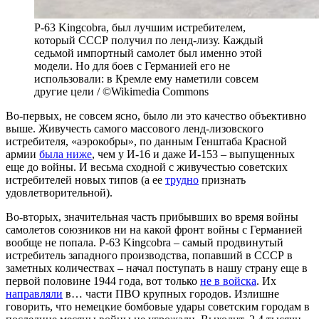
P-63 Kingcobra, был лучшим истребителем,
который СССР получил по ленд-лизу. Каждый
седьмой импортный самолет был именно этой
модели. Но для боев с Германией его не
использовали: в Кремле ему наметили совсем
другие цели / ©Wikimedia Commons
Во-первых, не совсем ясно, было ли это качество объективно
выше. Живучесть самого массового ленд-лизовского
истребителя, «аэрокобры», по данным Генштаба Красной
армии
была ниже
, чем у И-16 и даже И-153 – выпущенных
еще до войны. И весьма сходной с живучестью советских
истребителей новых типов (а ее
трудно
признать
удовлетворительной).
Во-вторых, значительная часть прибывших во время войны
самолетов союзников ни на какой фронт войны с Германией
вообще не попала. P-63 Kingcobra – самый продвинутый
истребитель западного производства, попавший в СССР в
заметных количествах – начал поступать в нашу страну еще в
первой половине 1944 года, вот только
не в войска
. Их
направляли
в… части ПВО крупных городов. Излишне
говорить, что немецкие бомбовые удары советским городам в