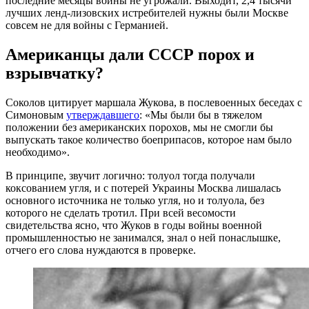
последние месяцы войны не угрожали. Выходит, 2,4 тысячи
лучших ленд-лизовских истребителей нужны были Москве
совсем не для войны с Германией.
Американцы дали СССР порох и
взрывчатку?
Соколов цитирует маршала Жукова, в послевоенных беседах с
Симоновым
утверждавшего
: «Мы были бы в тяжелом
положении без американских порохов, мы не смогли бы
выпускать такое количество боеприпасов, которое нам было
необходимо».
В принципе, звучит логично: толуол тогда получали
коксованием угля, и с потерей Украины Москва лишалась
основного источника не только угля, но и толуола, без
которого не сделать тротил. При всей весомости
свидетельства ясно, что Жуков в годы войны военной
промышленностью не занимался, знал о ней понаслышке,
отчего его слова нуждаются в проверке.