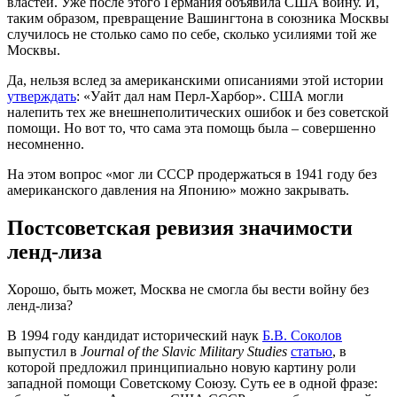
властей. Уже после этого Германия объявила США войну. И,
таким образом, превращение Вашингтона в союзника Москвы
случилось не столько само по себе, сколько усилиями той же
Москвы.
Да, нельзя вслед за американскими описаниями этой истории
утверждать
: «Уайт дал нам Перл-Харбор». США могли
налепить тех же внешнеполитических ошибок и без советской
помощи. Но вот то, что сама эта помощь была – совершенно
несомненно.
На этом вопрос «мог ли СССР продержаться в 1941 году без
американского давления на Японию» можно закрывать.
Постсоветская ревизия значимости
ленд-лиза
Хорошо, быть может, Москва не смогла бы вести войну без
ленд-лиза?
В 1994 году кандидат исторический наук
Б.В. Соколов
выпустил в
Journal of the Slavic Military Studies
статью
, в
которой предложил принципиально новую картину роли
западной помощи Советскому Союзу. Суть ее в одной фразе: