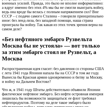
военных усилий. Правда, это было не вполне информативно:
а вдруг именно без этих 4% мы бы не смогли выиграть войну,
ведь она вроде бы велась с полным напряжением сил? Вне
СССР – с подачи самого Сталина – говорили принципиально
иное: без ленд-лиза, без западной помощи, наша страна
проиграла бы войну. Так какая из этих точек зрения верна на
самом деле?
«Без нефтяного эмбарго Рузвельта
Москва бы не устояла» — вот только
за этим эмбарго стоял не Рузвельт, а
Москва
Распространенная идея гласит: без давления со стороны США
с лета 1941 года Япония напала бы на СССР в том же году.
Вынесла бы Красная армия одновременно и битву за Москву,
и войну на Дальнем Востоке?
Что ж, в 1941 году Штаты действительно объявили Японии
фактическое нефтяное эмбарго. Без нефти островная империя
лишилась бы возможности защищаться: ее флот требовал
нефтепродуктов. Поэтому на деле такое эмбарго было
объявлением войны, хотя сами американцы этого не