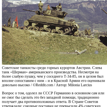
Советские танкисты среди горных курортов Австрии. Слева
танк «Шерман» американского производства. Несмотря на
более слабую пушку, чем у соседнего Т-34-85, он в целом был
вполне сопоставим с ним – и в Красной Армии его оценивали
довольно высоко / ©Reddit.com / Автор: Milonia Larcius
Вопрос о том, одолел ли СССР Германию в основном сам или
не смог бы сделать это без западной помощи, традиционно
получает два противоположных ответа. В Стране Советов
утверждали: союзные поставки не превысили 4% советских