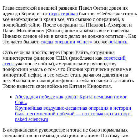
Глава советской внешней разведки Павел Фитин довел их
идею до Берии, и тот
отреагировал
быстро: «Сейчас же готовь
всё необходимое и храни все, что связано с операцией, в
полнейшей тайне. После операции ты [Павлов], Ахмеров, и
Павел Михайлович [Фитин] должны забыть всё и навсегда.
Никаких следов её ни в каких делах не должно остаться». Как
это часто бывает,
следы
операции «Снег»
все же
остались
.
Суть ее была проста: через Гарри Уайта, сотрудника
министерства финансов США (разоблачен как
советский
агент
уже после войны), американскому руководству
подбросили мысль о том, что Япония критически уязвима в
импортной нефти, и это может стать рычагом давления на
нее. Якобы при помощи нефтяного эмбарго можно заставить
Токио вывести свои войска из Китая и Индокитая.
Абсурдная победа: как захват Крита немцами помог
Сов...
Крупнейшая воздушно-десантная операция в истории
была несомненной победой — вот только до сих пор...
naked-science.ru
В американском руководстве и тогда не было нормальных
специалистов по незападным цивилизациям. Поэтому там