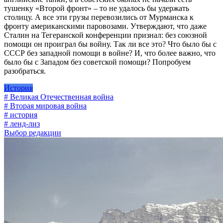
тушенку «Второй фронт» – то не удалось бы удержать
столицу. А все эти грузы перевозились от Мурманска к
фронту американскими паровозами. Утверждают, что даже
Сталин на Тегеранской конференции признал: без союзной
помощи он проиграл бы войну. Так ли все это? Что было бы с
СССР без западной помощи в войне? И, что более важно, что
было бы с Западом без советской помощи? Попробуем
разобраться.
История
# Великая Отечественная война
# Вторая мировая война
# история
# ленд-лиз
Выбор редакции