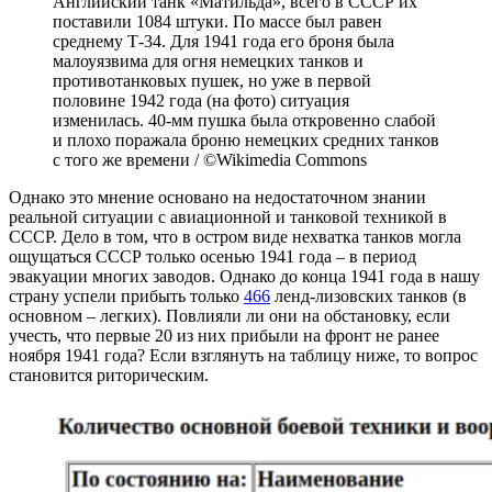
Английский танк «Матильда», всего в СССР их
поставили 1084 штуки. По массе был равен
среднему Т-34. Для 1941 года его броня была
малоуязвима для огня немецких танков и
противотанковых пушек, но уже в первой
половине 1942 года (на фото) ситуация
изменилась. 40-мм пушка была откровенно слабой
и плохо поражала броню немецких средних танков
с того же времени / ©Wikimedia Commons
Однако это мнение основано на недостаточном знании
реальной ситуации с авиационной и танковой техникой в
СССР. Дело в том, что в остром виде нехватка танков могла
ощущаться СССР только осенью 1941 года – в период
эвакуации многих заводов. Однако до конца 1941 года в нашу
страну успели прибыть только
466
ленд-лизовских танков (в
основном – легких). Повлияли ли они на обстановку, если
учесть, что первые 20 из них прибыли на фронт не ранее
ноября 1941 года? Если взглянуть на таблицу ниже, то вопрос
становится риторическим.