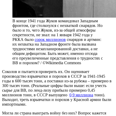
В конце 1941 года Жуков командовал Западным
фронтом, где столкнулся с нехваткой снарядов. Но
было и то, чего Жуков, из-за общей атмосферы
секретности, не знал: на 1 января 1942 года у
РККА было
сорок миллионов
снарядов и артмин:
их нехватка на Западном фронте была вызвана
трудностями незапланированной доставки, а не
общим дефицитом. Быть может, именно отсюда
его преувеличенные представления о трудностях с
ВВ и порохом? / ©Wikimedia Commons
Соколов и пытается проверить их. Он оценивает
производство взрывчатки и порохов в СССР за 1941-1945
годы в 600 тысяч тонн, а поставки из-за рубежа – примерно в
300 тысяч тонн. (Реальные цифры были выше: если учесть
сырье для ВВ, по ленд-лизу прибыло примерно 0,45
миллионов тонн, в СССР выпущено
0,9 миллиона
тонн).
Выходит, треть взрывчатки и порохов у Красной армии были
импортными.
Могла ли страна выиграть войну без них? Вопрос кажется