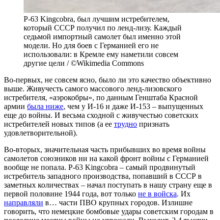
P-63 Kingcobra, был лучшим истребителем,
который СССР получил по ленд-лизу. Каждый
седьмой импортный самолет был именно этой
модели. Но для боев с Германией его не
использовали: в Кремле ему наметили совсем
другие цели / ©Wikimedia Commons
Во-первых, не совсем ясно, было ли это качество объективно
выше. Живучесть самого массового ленд-лизовского
истребителя, «аэрокобры», по данным Генштаба Красной
армии
была ниже
, чем у И-16 и даже И-153 – выпущенных
еще до войны. И весьма сходной с живучестью советских
истребителей новых типов (а ее
трудно
признать
удовлетворительной).
Во-вторых, значительная часть прибывших во время войны
самолетов союзников ни на какой фронт войны с Германией
вообще не попала. P-63 Kingcobra – самый продвинутый
истребитель западного производства, попавший в СССР в
заметных количествах – начал поступать в нашу страну еще в
первой половине 1944 года, вот только
не в войска
. Их
направляли
в… части ПВО крупных городов. Излишне
говорить, что немецкие бомбовые удары советским городам в