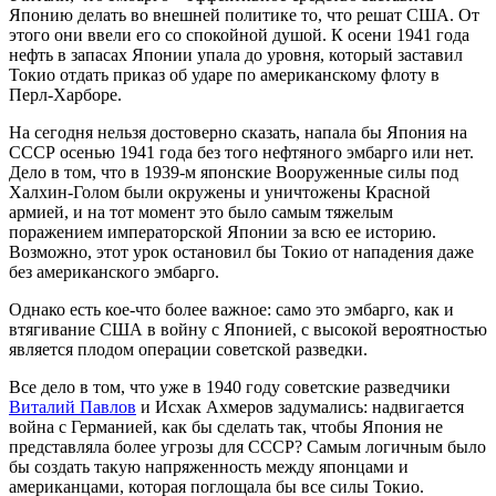
Японию делать во внешней политике то, что решат США. От
этого они ввели его со спокойной душой. К осени 1941 года
нефть в запасах Японии упала до уровня, который заставил
Токио отдать приказ об ударе по американскому флоту в
Перл-Харборе.
На сегодня нельзя достоверно сказать, напала бы Япония на
СССР осенью 1941 года без того нефтяного эмбарго или нет.
Дело в том, что в 1939-м японские Вооруженные силы под
Халхин-Голом были окружены и уничтожены Красной
армией, и на тот момент это было самым тяжелым
поражением императорской Японии за всю ее историю.
Возможно, этот урок остановил бы Токио от нападения даже
без американского эмбарго.
Однако есть кое-что более важное: само это эмбарго, как и
втягивание США в войну с Японией, с высокой вероятностью
является плодом операции советской разведки.
Все дело в том, что уже в 1940 году советские разведчики
Виталий Павлов
и Исхак Ахмеров задумались: надвигается
война с Германией, как бы сделать так, чтобы Япония не
представляла более угрозы для СССР? Самым логичным было
бы создать такую напряженность между японцами и
американцами, которая поглощала бы все силы Токио.