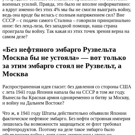
военных усилий. Правда, это было не вполне информативно:
а вдруг именно без этих 4% мы бы не смогли выиграть войну,
ведь она вроде бы велась с полным напряжением сил? Вне
СССР – с подачи самого Сталина – говорили принципиально
иное: без ленд-лиза, без западной помощи, наша страна
проиграла бы войну. Так какая из этих точек зрения верна на
самом деле?
«Без нефтяного эмбарго Рузвельта
Москва бы не устояла» — вот только
за этим эмбарго стоял не Рузвельт, а
Москва
Распространенная идея гласит: без давления со стороны США
с лета 1941 года Япония напала бы на СССР в том же году.
Вынесла бы Красная армия одновременно и битву за Москву,
и войну на Дальнем Востоке?
Что ж, в 1941 году Штаты действительно объявили Японии
фактическое нефтяное эмбарго. Без нефти островная империя
лишилась бы возможности защищаться: ее флот требовал
нефтепродуктов. Поэтому на деле такое эмбарго было
объявлением войны, хотя сами американцы этого не