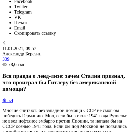
Facebook
Twitter
Telegram
VK
Печать
Email
Скопировать ссылку
11.01.2021, 09:57
Александр Березин
339
78,6 тыс
Вся правда о ленд-лизе: зачем Сталин признал,
что проиграл бы Гитлеру без американской
помощи?
❋ 5.4
Многие считают: без западной помощи СССР не смог бы
победить Германию. Мол, если бы в июле 1941 года Рузвельт
не ввел нефтяное эмбарго против Японии, та напала бы на
СССР осенью 1941 года. Если бы под Москвой не появились
английские танки, а в советских окопах не начали есть