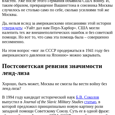
властей. Уже после этого Германия объявила США войну. И,
таким образом, превращение Вашингтона в союзника Москвы
случилось не столько само по себе, сколько усилиями той же
Москвы.
Да, нельзя вслед за американскими описаниями этой истории
утверждать
: «Уайт дал нам Перл-Харбор». США могли
налепить тех же внешнеполитических ошибок и без советской
помощи. Но вот то, что сама эта помощь была – совершенно
несомненно.
На этом вопрос «мог ли СССР продержаться в 1941 году без
американского давления на Японию» можно закрывать.
Постсоветская ревизия значимости
ленд-лиза
Хорошо, быть может, Москва не смогла бы вести войну без
ленд-лиза?
В 1994 году кандидат исторический наук
Б.В. Соколов
выпустил в
Journal of the Slavic Military Studies
статью
, в
которой предложил принципиально новую картину роли
западной помощи Советскому Союзу. Суть ее в одной фразе: