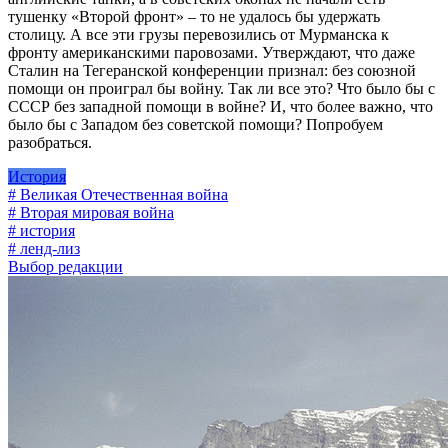
тушенку «Второй фронт» – то не удалось бы удержать
столицу. А все эти грузы перевозились от Мурманска к
фронту американскими паровозами. Утверждают, что даже
Сталин на Тегеранской конференции признал: без союзной
помощи он проиграл бы войну. Так ли все это? Что было бы с
СССР без западной помощи в войне? И, что более важно, что
было бы с Западом без советской помощи? Попробуем
разобраться.
История
# Великая Отечественная война
# Вторая мировая война
# история
# ленд-лиз
Выбор редакции