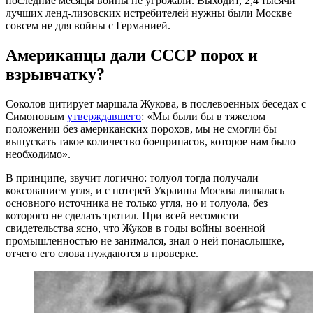
последние месяцы войны не угрожали. Выходит, 2,4 тысячи
лучших ленд-лизовских истребителей нужны были Москве
совсем не для войны с Германией.
Американцы дали СССР порох и
взрывчатку?
Соколов цитирует маршала Жукова, в послевоенных беседах с
Симоновым
утверждавшего
: «Мы были бы в тяжелом
положении без американских порохов, мы не смогли бы
выпускать такое количество боеприпасов, которое нам было
необходимо».
В принципе, звучит логично: толуол тогда получали
коксованием угля, и с потерей Украины Москва лишалась
основного источника не только угля, но и толуола, без
которого не сделать тротил. При всей весомости
свидетельства ясно, что Жуков в годы войны военной
промышленностью не занимался, знал о ней понаслышке,
отчего его слова нуждаются в проверке.