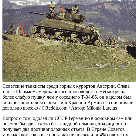
Советские танкисты среди горных курортов Австрии. Слева
танк «Шерман» американского производства. Несмотря на
более слабую пушку, чем у соседнего Т-34-85, он в целом был
вполне сопоставим с ним – и в Красной Армии его оценивали
довольно высоко / ©Reddit.com / Автор: Milonia Larcius
Вопрос о том, одолел ли СССР Германию в основном сам или
не смог бы сделать это без западной помощи, традиционно
получает два противоположных ответа. В Стране Советов
утверждали: союзные поставки не превысили 4% советских