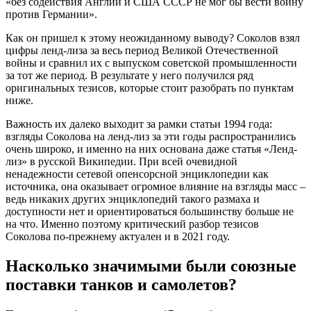
«без содействия Англии и США СССР не мог бы вести войну
против Германии».
Как он пришел к этому неожиданному выводу? Соколов взял
цифры ленд-лиза за весь период Великой Отечественной
войны и сравнил их с выпуском советской промышленности
за тот же период. В результате у него получился ряд
оригинальных тезисов, которые стоит разобрать по пунктам
ниже.
Важность их далеко выходит за рамки статьи 1994 года:
взгляды Соколова на ленд-лиз за эти годы распространились
очень широко, и именно на них основана даже статья «Ленд-
лиз» в русской Википедии. При всей очевидной
ненадежности сетевой опенсорсной энциклопедии как
источника, она оказывает огромное влияние на взгляды масс –
ведь никаких других энциклопедий такого размаха и
доступности нет и ориентироваться большинству больше не
на что. Именно поэтому критический разбор тезисов
Соколова по-прежнему актуален и в 2021 году.
Насколько значимыми были союзные
поставки танков и самолетов?