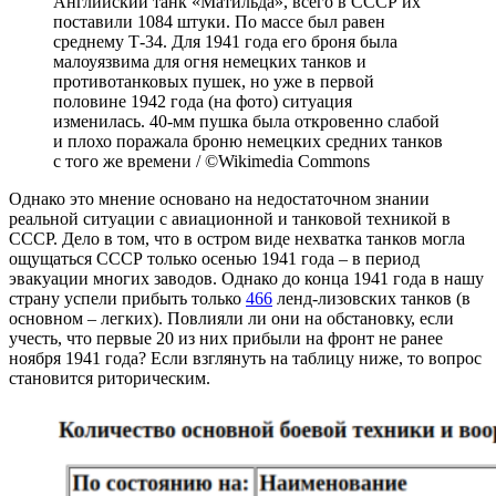
Английский танк «Матильда», всего в СССР их
поставили 1084 штуки. По массе был равен
среднему Т-34. Для 1941 года его броня была
малоуязвима для огня немецких танков и
противотанковых пушек, но уже в первой
половине 1942 года (на фото) ситуация
изменилась. 40-мм пушка была откровенно слабой
и плохо поражала броню немецких средних танков
с того же времени / ©Wikimedia Commons
Однако это мнение основано на недостаточном знании
реальной ситуации с авиационной и танковой техникой в
СССР. Дело в том, что в остром виде нехватка танков могла
ощущаться СССР только осенью 1941 года – в период
эвакуации многих заводов. Однако до конца 1941 года в нашу
страну успели прибыть только
466
ленд-лизовских танков (в
основном – легких). Повлияли ли они на обстановку, если
учесть, что первые 20 из них прибыли на фронт не ранее
ноября 1941 года? Если взглянуть на таблицу ниже, то вопрос
становится риторическим.