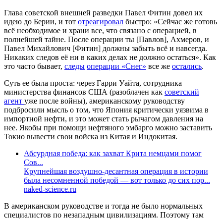
Глава советской внешней разведки Павел Фитин довел их
идею до Берии, и тот
отреагировал
быстро: «Сейчас же готовь
всё необходимое и храни все, что связано с операцией, в
полнейшей тайне. После операции ты [Павлов], Ахмеров, и
Павел Михайлович [Фитин] должны забыть всё и навсегда.
Никаких следов её ни в каких делах не должно остаться». Как
это часто бывает,
следы
операции «Снег»
все же
остались
.
Суть ее была проста: через Гарри Уайта, сотрудника
министерства финансов США (разоблачен как
советский
агент
уже после войны), американскому руководству
подбросили мысль о том, что Япония критически уязвима в
импортной нефти, и это может стать рычагом давления на
нее. Якобы при помощи нефтяного эмбарго можно заставить
Токио вывести свои войска из Китая и Индокитая.
Абсурдная победа: как захват Крита немцами помог
Сов...
Крупнейшая воздушно-десантная операция в истории
была несомненной победой — вот только до сих пор...
naked-science.ru
В американском руководстве и тогда не было нормальных
специалистов по незападным цивилизациям. Поэтому там