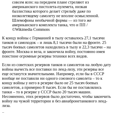
совсем ясен: на переднем плане стреляют из
американского пистолета-пулемета, низкая
баллистика которого делает стрельбу даже по
низколетящему самолету не вполне осмысленной.
Шлемофоны необычной формы — из того же
американского комплекта танка, что и ПП /
©Wikimedia Commons
К концу войны с Германией в тылу оставалось 27,1 тысячи
танков и самоходок – и лишь 8,1 тысячи были на фронте. 25
тысяч боевых самолетов находились в тылу и 22,3 тысячи – на
фронте. Москва и вела, и закончила войну, постоянно имея
поистине огромные резервы техники всех видов.
Если из советских резервов танков и самолетов на любую дату
войны вычесть все поставки по ленд-лизу, эти резервы все
еще останутся значительными. Например, если бы в СССР
вообще не поставили ни одного союзного самолета – то к
концу войны у него в резерве было не 25 тысяч боевых
самолетов, а примерно 8 тысяч. Если бы не поставлялись
танки – то в резерве у СССР было 20 тысяч машин.
Несомненно, этих резервов было достаточно, чтобы закончить
войну на чужой территории и без авиабронетанкового ленд-
лиза.