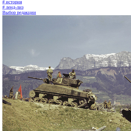
# история
# ленд-лиз
Выбор редакции