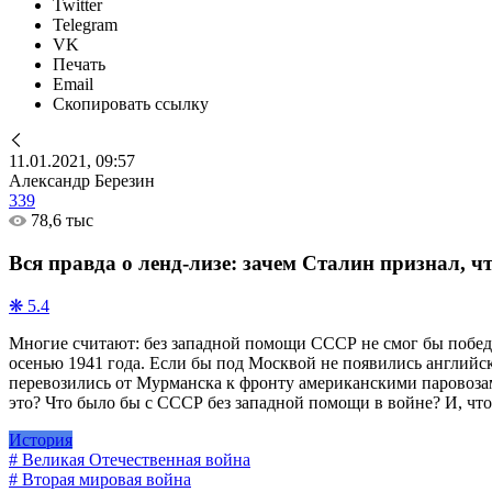
Twitter
Telegram
VK
Печать
Email
Скопировать ссылку
11.01.2021, 09:57
Александр Березин
339
78,6 тыс
Вся правда о ленд-лизе: зачем Сталин признал, 
❋ 5.4
Многие считают: без западной помощи СССР не смог бы победи
осенью 1941 года. Если бы под Москвой не появились английски
перевозились от Мурманска к фронту американскими паровозам
это? Что было бы с СССР без западной помощи в войне? И, что
История
# Великая Отечественная война
# Вторая мировая война