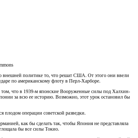
ommons
во внешней политике то, что решат США. От этого они ввели
 ударе по американскому флоту в Перл-Харборе.
 в том, что в 1939-м японские Вооруженные силы под Халхин-
онии за всю ее историю. Возможно, этот урок остановил бы
ся плодом операции советской разведки.
рманией, как бы сделать так, чтобы Япония не представляла
глощала бы все силы Токио.