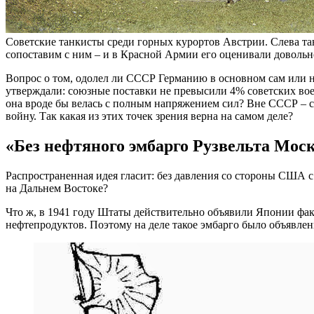
Советские танкисты среди горных курортов Австрии. Слева тан
сопоставим с ним – и в Красной Армии его оценивали довольно 
Вопрос о том, одолел ли СССР Германию в основном сам или н
утверждали: союзные поставки не превысили 4% советских вое
она вроде бы велась с полным напряжением сил? Вне СССР – с
войну. Так какая из этих точек зрения верна на самом деле?
«Без нефтяного эмбарго Рузвельта Москв
Распространенная идея гласит: без давления со стороны США с
на Дальнем Востоке?
Что ж, в 1941 году Штаты действительно объявили Японии фак
нефтепродуктов. Поэтому на деле такое эмбарго было объявле