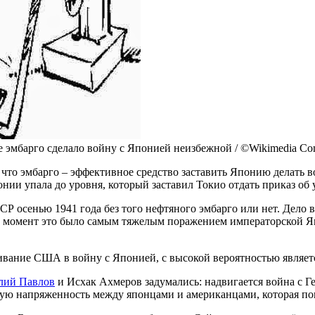
ое эмбарго сделало войну с Японией неизбежной / ©Wikimedia C
, что эмбарго – эффективное средство заставить Японию делать 
онии упала до уровня, который заставил Токио отдать приказ об
ССР осенью 1941 года без того нефтяного эмбарго или нет. Дело
 момент это было самым тяжелым поражением императорской Яп
ягивание США в войну с Японией, с высокой вероятностью являет
лий Павлов
и Исхак Ахмеров задумались: надвигается война с Ге
ую напряженность между японцами и американцами, которая по