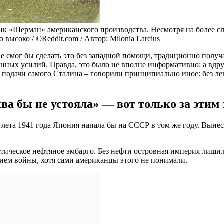
к «Шерман» американского производства. Несмотря на более сла
высоко / ©Reddit.com / Автор: Milonia Larcius
е смог бы сделать это без западной помощи, традиционно получ
нных усилий. Правда, это было не вполне информативно: а вдру
 подачи самого Сталина – говорили принципиально иное: без лен
а бы не устояла» — вот только за этим 
 лета 1941 года Япония напала бы на СССР в том же году. Вынес
тическое нефтяное эмбарго. Без нефти островная империя лишил
нием войны, хотя сами американцы этого не понимали.