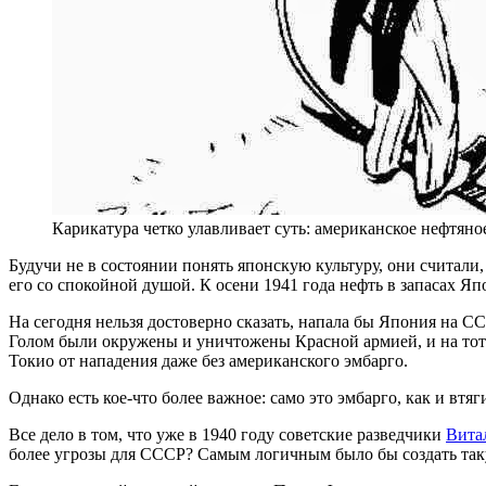
Карикатура четко улавливает суть: американское нефтян
Будучи не в состоянии понять японскую культуру, они считали
его со спокойной душой. К осени 1941 года нефть в запасах Яп
На сегодня нельзя достоверно сказать, напала бы Япония на С
Голом были окружены и уничтожены Красной армией, и на тот
Токио от нападения даже без американского эмбарго.
Однако есть кое-что более важное: само это эмбарго, как и вт
Все дело в том, что уже в 1940 году советские разведчики
Вита
более угрозы для СССР? Самым логичным было бы создать так