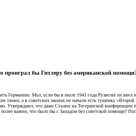
что проиграл бы Гитлеру без американской помощи
ть Германию. Мол, если бы в июле 1941 года Рузвельт не ввел 
е танки, а в советских окопах не начали есть тушенку «Второй ф
и. Утверждают, что даже Сталин на Тегеранской конференции п
 более важно, что было бы с Западом без советской помощи? Поп