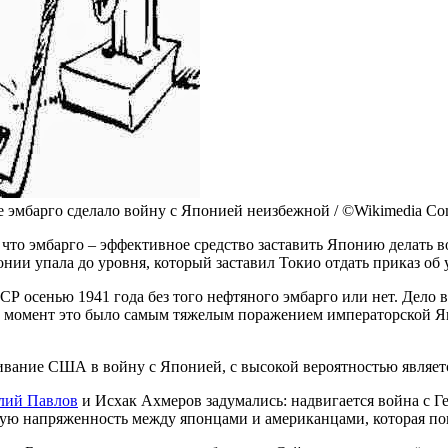
ое эмбарго сделало войну с Японией неизбежной / ©Wikimedia C
, что эмбарго – эффективное средство заставить Японию делать 
онии упала до уровня, который заставил Токио отдать приказ об
ССР осенью 1941 года без того нефтяного эмбарго или нет. Дело
 момент это было самым тяжелым поражением императорской Яп
ягивание США в войну с Японией, с высокой вероятностью являет
лий Павлов
и Исхак Ахмеров задумались: надвигается война с Ге
ую напряженность между японцами и американцами, которая по