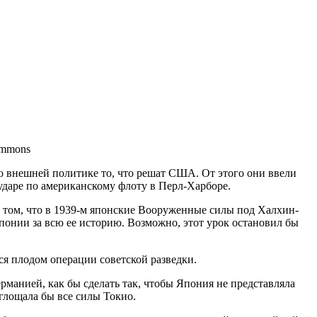
ommons
во внешней политике то, что решат США. От этого они ввели
 ударе по американскому флоту в Перл-Харборе.
 в том, что в 1939-м японские Вооруженные силы под Халхин-
онии за всю ее историю. Возможно, этот урок остановил бы
ся плодом операции советской разведки.
рманией, как бы сделать так, чтобы Япония не представляла
глощала бы все силы Токио.