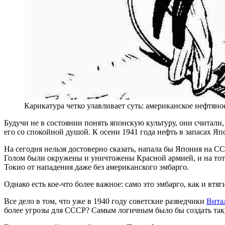
Карикатура четко улавливает суть: американское нефтян
Будучи не в состоянии понять японскую культуру, они считали
его со спокойной душой. К осени 1941 года нефть в запасах Яп
На сегодня нельзя достоверно сказать, напала бы Япония на С
Голом были окружены и уничтожены Красной армией, и на тот
Токио от нападения даже без американского эмбарго.
Однако есть кое-что более важное: само это эмбарго, как и вт
Все дело в том, что уже в 1940 году советские разведчики
Вита
более угрозы для СССР? Самым логичным было бы создать так