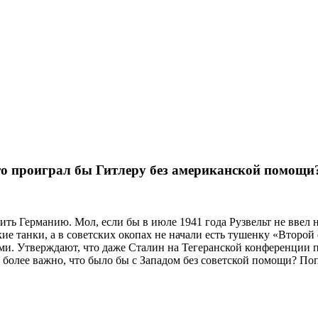
что проиграл бы Гитлеру без американской помощи
ть Германию. Мол, если бы в июле 1941 года Рузвельт не ввел 
е танки, а в советских окопах не начали есть тушенку «Второй ф
и. Утверждают, что даже Сталин на Тегеранской конференции п
 более важно, что было бы с Западом без советской помощи? Поп