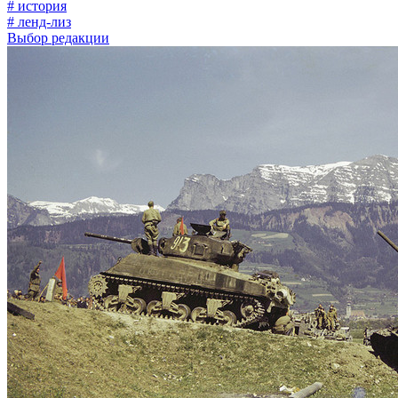
# история
# ленд-лиз
Выбор редакции