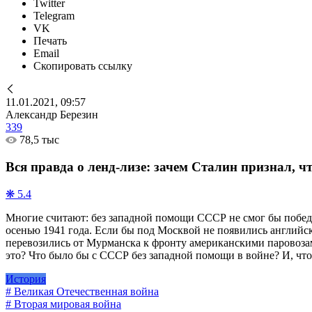
Twitter
Telegram
VK
Печать
Email
Скопировать ссылку
11.01.2021, 09:57
Александр Березин
339
78,5 тыс
Вся правда о ленд-лизе: зачем Сталин признал, 
❋ 5.4
Многие считают: без западной помощи СССР не смог бы победи
осенью 1941 года. Если бы под Москвой не появились английски
перевозились от Мурманска к фронту американскими паровозам
это? Что было бы с СССР без западной помощи в войне? И, что
История
# Великая Отечественная война
# Вторая мировая война