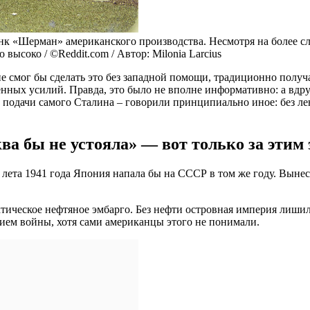
к «Шерман» американского производства. Несмотря на более сла
высоко / ©Reddit.com / Автор: Milonia Larcius
е смог бы сделать это без западной помощи, традиционно получ
нных усилий. Правда, это было не вполне информативно: а вдру
 подачи самого Сталина – говорили принципиально иное: без лен
а бы не устояла» — вот только за этим 
 лета 1941 года Япония напала бы на СССР в том же году. Вынес
тическое нефтяное эмбарго. Без нефти островная империя лишил
нием войны, хотя сами американцы этого не понимали.