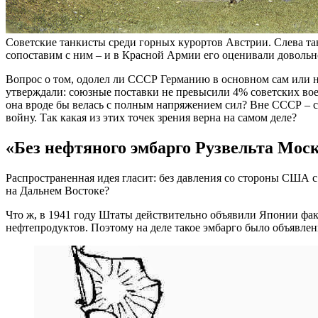
Советские танкисты среди горных курортов Австрии. Слева тан
сопоставим с ним – и в Красной Армии его оценивали довольно 
Вопрос о том, одолел ли СССР Германию в основном сам или н
утверждали: союзные поставки не превысили 4% советских вое
она вроде бы велась с полным напряжением сил? Вне СССР – с
войну. Так какая из этих точек зрения верна на самом деле?
«Без нефтяного эмбарго Рузвельта Москв
Распространенная идея гласит: без давления со стороны США с
на Дальнем Востоке?
Что ж, в 1941 году Штаты действительно объявили Японии фак
нефтепродуктов. Поэтому на деле такое эмбарго было объявле