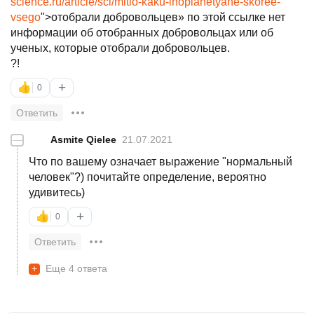
science.ru/article/sci/mitio-kaku-inoplanetyane-skoree-
vsego
">отобрали добровольцев» по этой ссылке нет
информации об отобранных добровольцах или об
ученых, которые отобрали добровольцев.
?!
+
👍
0
Ответить
—
Asmite Qielee
21.07.2021
Что по вашему означает выражение "нормальный
человек"?) почитайте определение, вероятно
удивитесь)
+
👍
0
Ответить
+
Еще 4 ответа