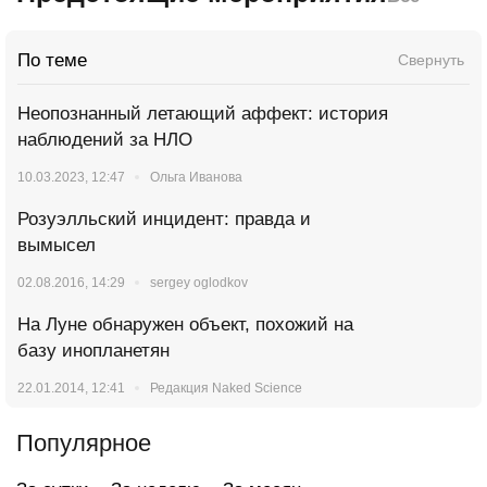
По теме
Свернуть
Неопознанный летающий аффект: история
наблюдений за НЛО
10.03.2023, 12:47
Ольга Иванова
Розуэлльский инцидент: правда и
вымысел
02.08.2016, 14:29
sergey oglodkov
На Луне обнаружен объект, похожий на
базу инопланетян
22.01.2014, 12:41
Редакция Naked Science
Популярное