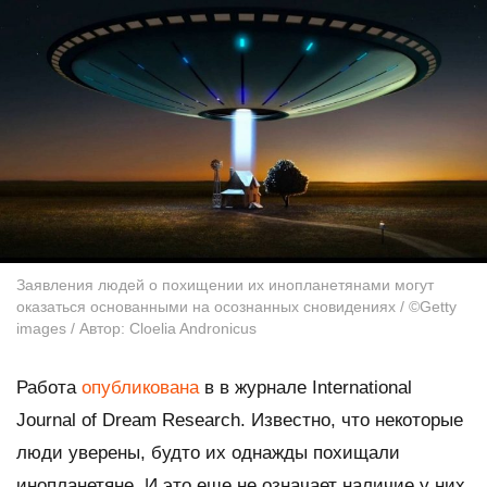
Заявления людей о похищении их инопланетянами могут
оказаться основанными на осознанных сновидениях / ©Getty
images / Автор: Cloelia Andronicus
Работа
опубликована
в в журнале
International
Journal of Dream Research.
Известно, что некоторые
люди уверены, будто их однажды похищали
инопланетяне. И это еще не означает наличие у них