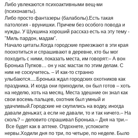
Либо увлекаются психоактивными вещ-ми
(психонавты).
Либо просто фантазеры (балаболы).Есть такая
патология - врунишки. Причем без особого повода и
нужды. У Шукшина хороший рассказ есть на эту тему -
"Миль пардон, мадам".
Начало цитаты.Когда городские приезжают в эти края
поохотиться и спрашивают в деревне, кто бы мог
походить с ними, показать места, им говорят:– А вон
Бронька Пупков… он у нас мастак по этим делам. С
ним не соскучитесь. – И как-то странно
улыбаются.....Бронька ждал городских охотников как
праздника. И когда они приходили, он был готов – хоть
на неделю, хоть на месяц. Места здешние он знал как
свои восемь пальцев, охотник был умный и
удачливый.Городские не скупились на водку, иногда
давали деньжат, а если не давали, то и так ничего.– На
сколь? – деловито спрашивал Бронька.– Дня на три.–
Все будет как в аптеке. Отдохнете, успокоите
нервы.Ходили дня по три, по четыре, по неделе. Было