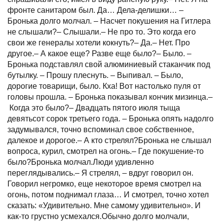
фронте санитаром был. Да… Дела-делишки… –
Бронька долго молчал. – Насчет покушения на Гитлера
не слышали?– Слышали.– Не про то. Это когда его
свои же генералы хотели кокнуть?– Да.– Нет. Про
другое.– А какое еще? Разве еще было?– Было. –
Бронька подставлял свой алюминиевый стаканчик под
бутылку. – Прошу плеснуть. – Выпивал. – Было,
дорогие товарищи, было. Кха! Вот настолько пуля от
головы прошла. – Бронька показывал кончик мизинца.–
Когда это было?– Двадцать пятого июля тыща
девятьсот сорок третьего года. – Бронька опять надолго
задумывался, точно вспоминал свое собственное,
далекое и дорогое.– А кто стрелял?Бронька не слышал
вопроса, курил, смотрел на огонь.– Где покушение-то
было?Бронька молчал.Люди удивленно
переглядывались.– Я стрелял, – вдруг говорил он.
Говорил негромко, еще некоторое время смотрел на
огонь, потом поднимал глаза… И смотрел, точно хотел
сказать: «Удивительно. Мне самому удивительно». И
как-то грустно усмехался.Обычно долго молчали,