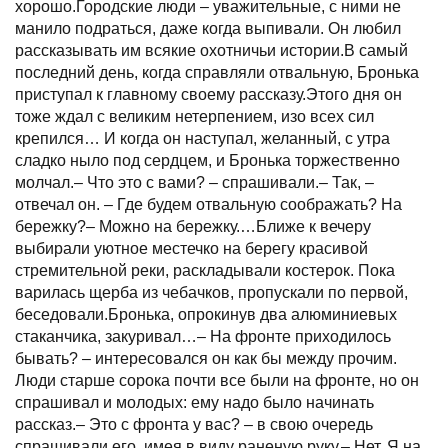
хорошо.Городские люди – уважительные, с ними не
манило подраться, даже когда выпивали. Он любил
рассказывать им всякие охотничьи истории.В самый
последний день, когда справляли отвальную, Бронька
приступал к главному своему рассказу.Этого дня он
тоже ждал с великим нетерпением, изо всех сил
крепился… И когда он наступал, желанный, с утра
сладко ныло под сердцем, и Бронька торжественно
молчал.– Что это с вами? – спрашивали.– Так, –
отвечал он. – Где будем отвальную соображать? На
бережку?– Можно на бережку.…Ближе к вечеру
выбирали уютное местечко на берегу красивой
стремительной реки, раскладывали костерок. Пока
варилась щерба из чебачков, пропускали по первой,
беседовали.Бронька, опрокинув два алюминиевых
стаканчика, закуривал…– На фронте приходилось
бывать? – интересовался он как бы между прочим.
Люди старше сорока почти все были на фронте, но он
спрашивал и молодых: ему надо было начинать
рассказ.– Это с фронта у вас? – в свою очередь
спрашивали его, имея в виду раненую руку.– Нет. Я на