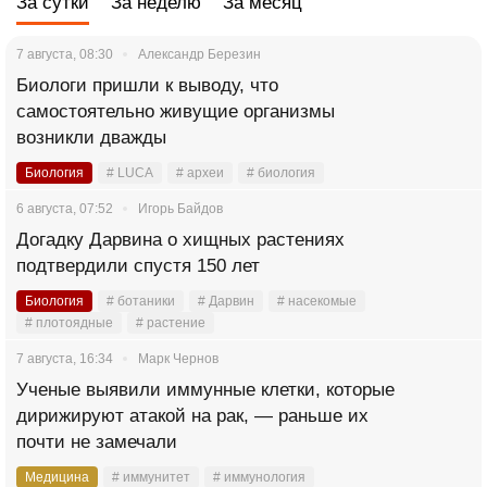
За сутки
За неделю
За месяц
7 августа, 08:30
Александр Березин
Биологи пришли к выводу, что
самостоятельно живущие организмы
возникли дважды
Биология
# LUCA
# археи
# биология
6 августа, 07:52
Игорь Байдов
Догадку Дарвина о хищных растениях
подтвердили спустя 150 лет
Биология
# ботаники
# Дарвин
# насекомые
# плотоядные
# растение
7 августа, 16:34
Марк Чернов
Ученые выявили иммунные клетки, которые
дирижируют атакой на рак, — раньше их
почти не замечали
Медицина
# иммунитет
# иммунология