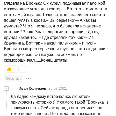
глядели на Броньку. Он курил, подкидывал палочкой
отскочившие угольки в костер… Вот этот-то момент и
есть самый жгучий. Точно стакан чистейшего спирта
пошел гулять в крови.– Вы серьезно?– А как вы
думаете? Что я, не знаю, что бывает за искажение
истории? Знаю. Знаю, дорогие товарищи.– Да ну,
ерунда какая-то…– Где стреляли-то? Как?– Из
браунинга. Вот так – нажал пальчиком – и пук! –
Бронька смотрел серьезно и грустно – что люди такие
недоверчивые. Он же уже не хохмил, не
скоморошничал......Конец цитаты.
+
👍
0
Ответить
—
Иван Колупаев
23.07.2021
Да ладно каждому встречались любители
приукрасить историю )) У самого такой "Бронька" в
знакомых есть. Сейчас правда остепенился, но
тоже порой заносит. Не так давно рассказывал