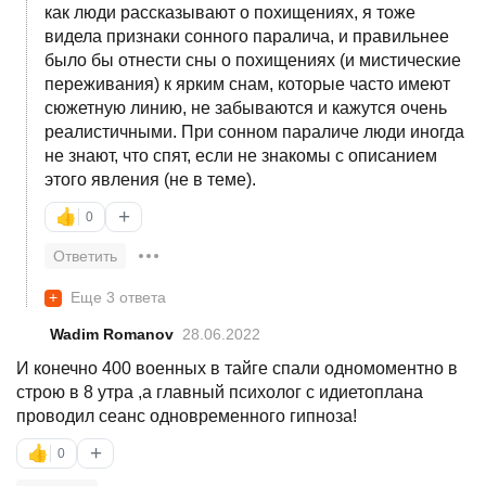
как люди рассказывают о похищениях, я тоже
видела признаки сонного паралича, и правильнее
было бы отнести сны о похищениях (и мистические
переживания) к ярким снам, которые часто имеют
сюжетную линию, не забываются и кажутся очень
реалистичными. При сонном параличе люди иногда
не знают, что спят, если не знакомы с описанием
этого явления (не в теме).
+
👍
0
Ответить
+
Еще 3 ответа
Wadim Romanov
28.06.2022
И конечно 400 военных в тайге спали одномоментно в
строю в 8 утра ,а главный психолог с идиетоплана
проводил сеанс одновременного гипноза!
+
👍
0