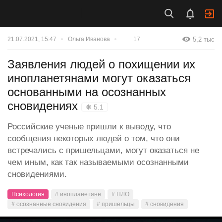
5,2 тыс
21.07.2021, 15:47
Ольга Иванова
17
Заявления людей о похищении их
инопланетянами могут оказаться
основанными на осознанных
сновидениях
❋ 5.1
Российские ученые пришли к выводу, что
сообщения некоторых людей о том, что они
встречались с пришельцами, могут оказаться не
чем иным, как так называемыми осознанными
сновидениями.
Психология
# инопланетяне
# НЛО
# осознанные сновидения
# пришельцы
# сновидения