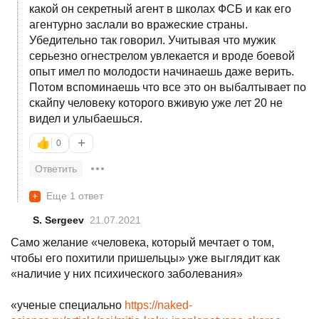
какой он секретный агент в школах ФСБ и как его
агентурно заслали во вражеские страны.
Убедительно так говорил. Учитывая что мужик
серьезно огнестрелом увлекается и вроде боевой
опыт имел по молодости начинаешь даже верить.
Потом вспоминаешь что все это он выбалтывает по
скайпу человеку которого вживую уже лет 20 не
видел и улыбаешься.
+
👍
0
Ответить
+
Еще 1 ответ
S. Sergeev
21.07.2021
Само желание «человека, который мечтает о том,
чтобы его похитили пришельцы» уже выглядит как
«наличие у них психического заболевания»
«ученые специально
https://naked-