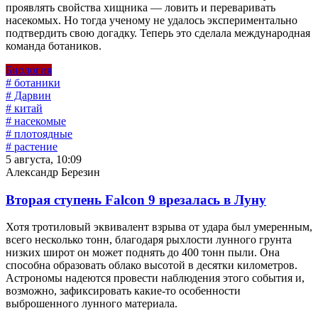
проявлять свойства хищника — ловить и переваривать
насекомых. Но тогда ученому не удалось экспериментально
подтвердить свою догадку. Теперь это сделала международная
команда ботаников.
Биология
# ботаники
# Дарвин
# китай
# насекомые
# плотоядные
# растение
5 августа, 10:09
Александр Березин
Вторая ступень Falcon 9 врезалась в Луну
Хотя тротиловый эквивалент взрыва от удара был умеренным,
всего несколько тонн, благодаря рыхлости лунного грунта
низких широт он может поднять до 400 тонн пыли. Она
способна образовать облако высотой в десятки километров.
Астрономы надеются провести наблюдения этого события и,
возможно, зафиксировать какие-то особенности
выброшенного лунного материала.