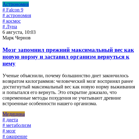
Астрономия
# Falcon 9
# астрономия
# космос
# Луна
6 августа, 10:03
Марк Чернов
Мозг запомнил прежний максимальный вес как
новую норму и заставил организм вернуться к
нему
Ученые объяснили, почему большинство диет закончилось
возвратом килограммов: человеческий мозг воспринял ранее
достигнутый максимальный вес как новую норму выживания
и попытался его вернуть. Это открытие доказало, что
современные методы похудения не учитывают древние
встроенные особенности нашего организма.
Медицина
# диета
# метаболизм
# мозг
# ожирение