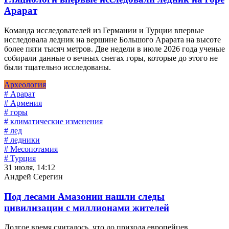
Арарат
Команда исследователей из Германии и Турции впервые
исследовала ледник на вершине Большого Арарата на высоте
более пяти тысяч метров. Две недели в июле 2026 года ученые
собирали данные о вечных снегах горы, которые до этого не
были тщательно исследованы.
Археология
# Арарат
# Армения
# горы
# климатические изменения
# лед
# ледники
# Месопотамия
# Турция
31 июля, 14:12
Андрей Серегин
Под лесами Амазонии нашли следы
цивилизации с миллионами жителей
Долгое время считалось, что до прихода европейцев