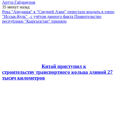
Артур Габдраупов
35 минут
назад
Река "Амударья" в "Средней Азии" перестало впадать в озеро
"Иссык-Куль" , с учётом данного факта Правительство
республики "Кыргызстан" приняло
Китай приступил к
строительству транспортного кольца длиной 27
тысяч километров