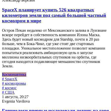
Александр Березин
SpaceX планирует купить 526 квадратных
километров земли под самый большой частный
космодром в мире
Остров Пекан недалеко от Мексиканского залива в Луизиане
вскоре перейдет в собственность компании Илона Маска.
Здесь будет новый космодром для Starship, почти в 20 раз
больше, чем в Бока-Чике, где уже стоят две стартовых
площадки. Уникальное местоположение позволит компании
попытаться реализовать амбициозную цель о запуске
миллиона низкоорбитальных спутников на орбиты, где
сегодня находится подавляющее меньшинство спутников
Земли.
Космонавтика
# SpaceX
# космодромы
# космос
# США
1 августа, 20:27
Evgenia Vavilova
Гляциологи впервые исследовали ледник на горе