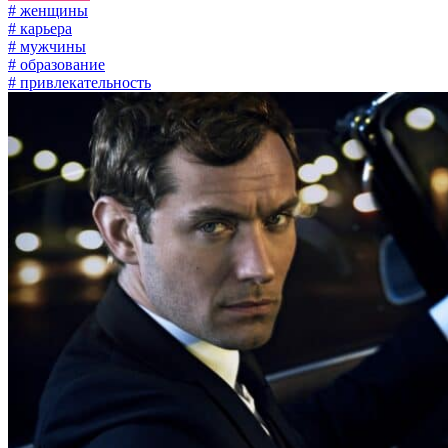
# женщины
# карьера
# мужчины
# образование
# привлекательность