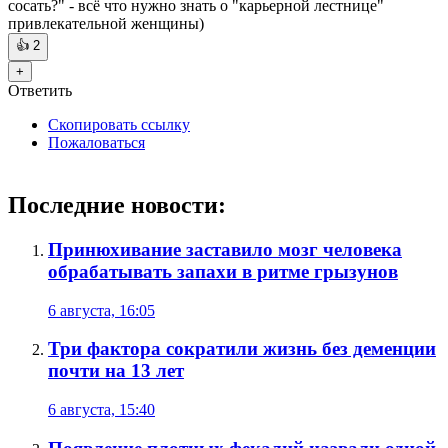
сосать?" - всё что нужно знать о "карьерной лестнице"
привлекательной женщины)
👍
2
+
Ответить
Скопировать ссылку
Пожаловаться
Последние новости:
Принюхивание заставило мозг человека
обрабатывать запахи в ритме грызунов
6 августа, 16:05
Три фактора сократили жизнь без деменции
почти на 13 лет
6 августа, 15:40