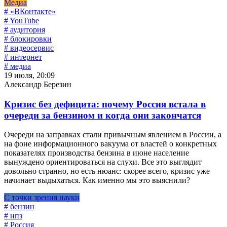
Медиа
# «ВКонтакте»
# YouTube
# аудитория
# блокировки
# видеосервис
# интернет
# медиа
19 июля, 20:09
Александр Березин
Кризис без дефицита: почему Россия встала в
очереди за бензином и когда они закончатся
Очереди на заправках стали привычным явлением в России, а
на фоне информационного вакуума от властей о конкретных
показателях производства бензина в июне население
вынуждено ориентироваться на слухи. Все это выглядит
довольно странно, но есть нюанс: скорее всего, кризис уже
начинает выдыхаться. Как именно мы это выяснили?
С точки зрения науки
# бензин
# нпз
# Россия