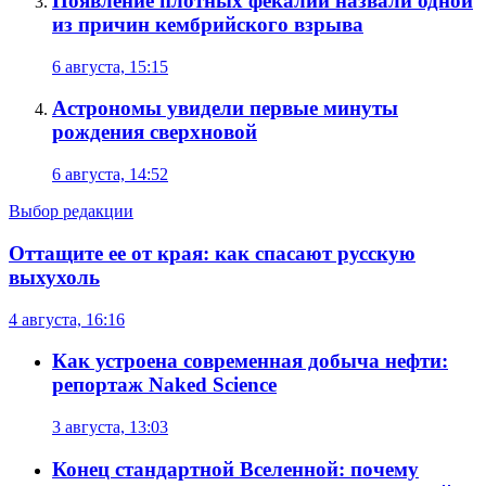
Появление плотных фекалий назвали одной
из причин кембрийского взрыва
6 августа, 15:15
Астрономы увидели первые минуты
рождения сверхновой
6 августа, 14:52
Выбор редакции
Оттащите ее от края: как спасают русскую
выхухоль
4 августа, 16:16
Как устроена современная добыча нефти:
репортаж Naked Science
3 августа, 13:03
Конец стандартной Вселенной: почему