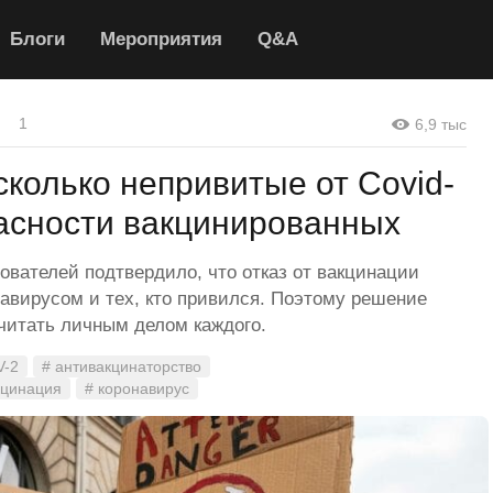
Блоги
Мероприятия
Q&A
1
6,9 тыс
сколько непривитые от Covid-
асности вакцинированных
вателей подтвердило, что отказ от вакцинации
навирусом и тех, кто привился. Поэтому решение
считать личным делом каждого.
V-2
# антивакцинаторство
кцинация
# коронавирус