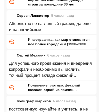
стран за последние 30 лет
Серсея Ланнистер
5 часов
назад
Абсолютно не наглядный график, да ещё
и на английском
Инфографика: как мир становится
все более городским (1950–2050
годы)
Сергей Механик
6 часов
назад
Для успешного продвижения и внедрения
копрофагии необходимо вычислить
точный процент вклада фекалий
требуемой консистенции в общий объем
Появление плотных фекалий
назвали одной из причин
кембрийского взрыва
полиграф шариков
6 часов
назад
постсоветикус изучайте и учитесь, а не