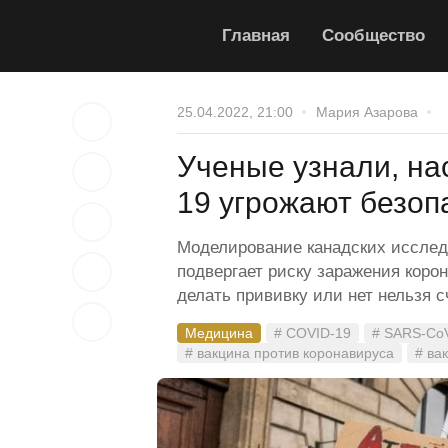
Главная
Сообщество
25.04.2022, 21:00
Мария Азарова
Ученые узнали, на
19 угрожают безоп
Моделирование канадских исследо
подвергает риску заражения коро
делать прививку или нет нельзя 
Медицина
# COVID-19
# SARS-Co
# вакцина против коронавируса
# ва