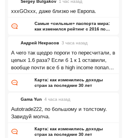
Sergey Bulgakov
1 час
назад
xxxGOxxx, даже близко не Европа.
Самые «сильные» паспорта мира:
как изменился рейтинг с 2016 по
2026 год
Андрей Некрасов
3 часа
назад
А чего так щедро пороги то пересчитали, в
целых 1.6 раза? Если б 1 к 1 оставили,
вообще почти все б в high income попали
в 2025. А если серьёзно, понятия не имею
Карта: как изменились доходы
стран за последние 30 лет
Gama Yun
4 часа
назад
Autotrade222, по большому и толстому.
Завидуй молча.
Карта: как изменились доходы
стран за последние 30 лет