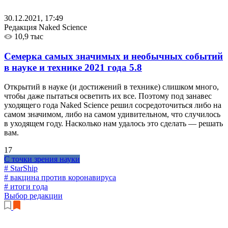
30.12.2021, 17:49
Редакция Naked Science
10,9 тыс
Семерка самых значимых и необычных событий
в науке и технике 2021 года
5.8
Открытий в науке (и достижений в технике) слишком много,
чтобы даже пытаться осветить их все. Поэтому под занавес
уходящего года Naked Science решил сосредоточиться либо на
самом значимом, либо на самом удивительном, что случилось
в уходящем году. Насколько нам удалось это сделать — решать
вам.
17
С точки зрения науки
# StarShip
# вакцина против коронавируса
# итоги года
Выбор редакции