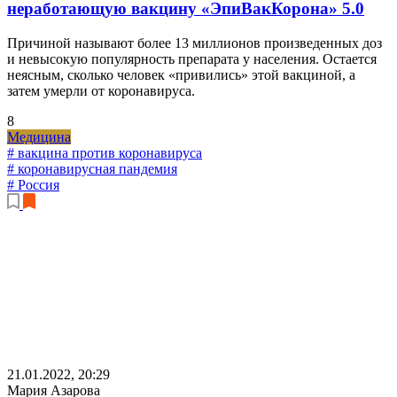
неработающую вакцину «ЭпиВакКорона»
5.0
Причиной называют более 13 миллионов произведенных доз
и невысокую популярность препарата у населения. Остается
неясным, сколько человек «привились» этой вакциной, а
затем умерли от коронавируса.
8
Медицина
# вакцина против коронавируса
# коронавирусная пандемия
# Россия
21.01.2022, 20:29
Мария Азарова