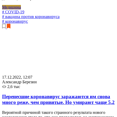
Медицина
# COVID-19
# вакцина против коронавируса
# коронавирус
17.12.2022, 12:07
Александр Березин
2,6 тыс
Перенесшие коронавирус заражаются им снова
много реже, чем привитые. Но умирают чаще
5.2
Вероятной причиной такого странного результата нового