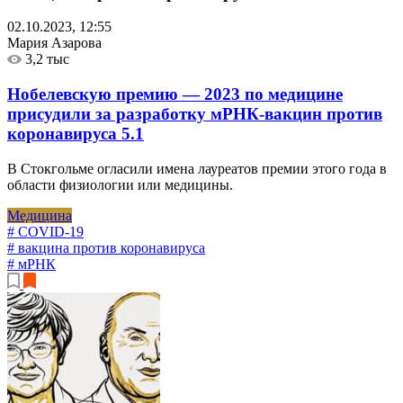
02.10.2023, 12:55
Мария Азарова
3,2 тыс
Нобелевскую премию — 2023 по медицине
присудили за разработку мРНК-вакцин против
коронавируса
5.1
В Стокгольме огласили имена лауреатов премии этого года в
области физиологии или медицины.
Медицина
# COVID-19
# вакцина против коронавируса
# мРНК