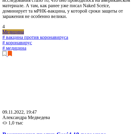
исследования стало то, что оно проводилось на американском
материале. А там, как ранее уже писал Naked Sceice,
доминирует та мРНК-вакцина, у которой сроки защиты от
заражения не особенно велики.
4
Медицина
# вакцина против коронавируса
# коронавирус
# медицина
09.11.2022, 19:47
Александра Медведева
1,0 тыс