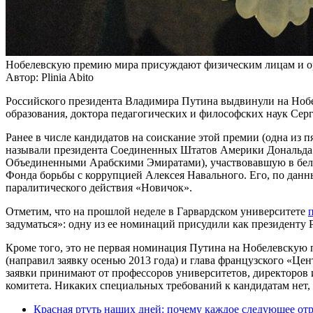
Нобелевскую премию мира присуждают физическим лицам и орг
Автор: Plinia Abito
Российского президента Владимира Путина выдвинули на Ноб
образования, доктора педагогических и философских наук Серг
Ранее в числе кандидатов на соискание этой премии (одна из
называли президента Соединенных Штатов Америки Дональда 
Объединенными Арабскими Эмиратами), участвовавшую в бело
Фонда борьбы с коррупцией Алексея Навального. Его, по данн
паралитического действия «Новичок».
Отметим, что на прошлой неделе в Гарвардском университете
задуматься»: одну из ее номинаций присудили как президенту 
Кроме того, это не первая номинация Путина на Нобелевскую 
(направил заявку осенью 2013 года) и глава французского «Це
заявки принимают от профессоров университетов, директоров
комитета. Никаких специальных требований к кандидатам нет,
Красная ртуть наших дней: почему каждое следующее отр