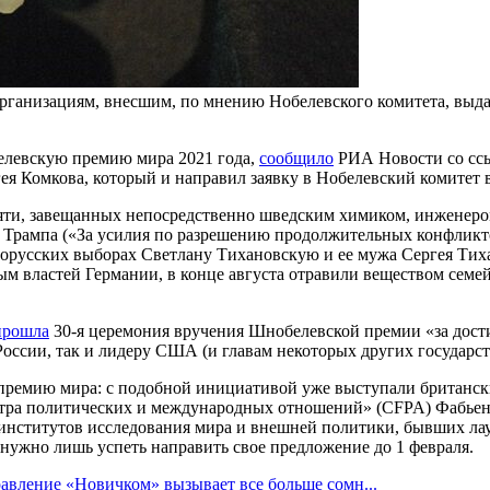
анизациям, внесшим, по мнению Нобелевского комитета, выдающ
елевскую премию мира 2021 года,
сообщило
РИА Новости со ссы
ея Комкова, который и направил заявку в Нобелевский комитет 
 пяти, завещанных непосредственно шведским химиком, инженер
Трампа («За усилия по разрешению продолжительных конфликто
русских выборах Светлану Тихановскую и ее мужа Сергея Тиха
ым властей Германии, в конце августа отравили веществом сем
прошла
30-я церемония вручения Шнобелевской премии «за дости
России, так и лидеру США (и главам некоторых других государст
премию мира: с подобной инициативой уже выступали британский
нтра политических и международных отношений» (CFPA) Фабьен Бо
 институтов исследования мира и внешней политики, бывших ла
 нужно лишь успеть направить свое предложение до 1 февраля.
авление «Новичком» вызывает все больше сомн...