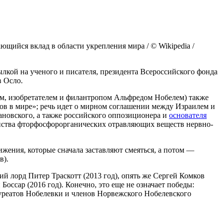
ийся вклад в области укрепления мира / © Wikipedia /
лкой на ученого и писателя, президента Всероссийского фонда
в Осло.
ом, изобретателем и филантропом Альфредом Нобелем) также
в в мире»; речь идет о мирном соглашении между Израилем и
новского, а также российского оппозиционера и
основателя
ейства фторфосфорорганических отравляющих веществ нервно-
жения, которые сначала заставляют смеяться, а потом —
в).
 лорд Питер Траскотт (2013 год), опять же Сергей Комков
ссар (2016 год). Конечно, это еще не означает победы:
уреатов Нобелевки и членов Норвежского Нобелевского