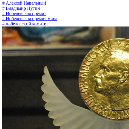
# Алексей Навальный
# Владимир Путин
# Нобелевская премия
# Нобелевская премия мира
# нобелевский комитет