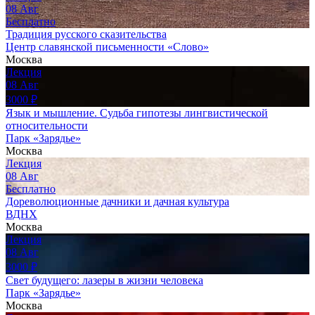
08
Авг
Бесплатно
Традиция русского сказительства
Центр славянской письменности «Слово»
Москва
Лекция
08
Авг
3000
₽
Язык и мышление. Судьба гипотезы лингвистической
относительности
Парк «Зарядье»
Москва
Лекция
08
Авг
Бесплатно
Дореволюционные дачники и дачная культура
ВДНХ
Москва
Лекция
08
Авг
3000
₽
Свет будущего: лазеры в жизни человека
Парк «Зарядье»
Москва