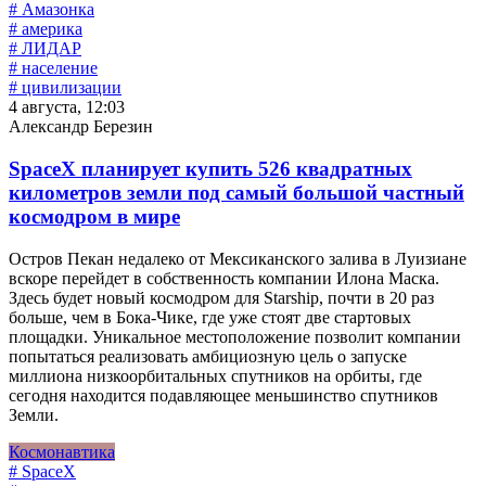
# Амазонка
# америка
# ЛИДАР
# население
# цивилизации
4 августа, 12:03
Александр Березин
SpaceX планирует купить 526 квадратных
километров земли под самый большой частный
космодром в мире
Остров Пекан недалеко от Мексиканского залива в Луизиане
вскоре перейдет в собственность компании Илона Маска.
Здесь будет новый космодром для Starship, почти в 20 раз
больше, чем в Бока-Чике, где уже стоят две стартовых
площадки. Уникальное местоположение позволит компании
попытаться реализовать амбициозную цель о запуске
миллиона низкоорбитальных спутников на орбиты, где
сегодня находится подавляющее меньшинство спутников
Земли.
Космонавтика
# SpaceX