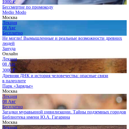
1000
₽
Бессмертие по промокоду
Medio Modo
Москва
Лекция
08
Авг
Бесплатно
Не могли! Вымышленные и реальные возможности древних
людей
Зануда
Онлайн
Лекция
08
Авг
3000
₽
Древняя ДНК и история человечества: опасные связи
в палеолите
Парк «Зарядье»
Москва
Лекция
08
Авг
Бесплатно
Загадки муравьиной цивилизации. Тайны подземных городов
Библиотека имени Ю.А. Гагарина
Москва
Лекция