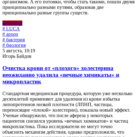
организмом. А его потомки, чтобы стать такими, пошли двумя
принципиально разными путями, образовав две
принципиально разные группы существ.
Биология
# LUCA
# археи
# бактерия
# биология
5 августа, 10:19
Игорь Байдов
Очистка крови от «плохого» холестерина
неожиданно удалила «вечные химикаты» и
микропластик
Стандартная медицинская процедура, которую уже несколько
десятилетий применяют для удаления из крови избытка
липопротеинов низкой плотности (ЛПНП, частицы,
переносящие «плохой» холестерин), показала новый эффект.
Ученые обнаружили, что после афереза у некоторых
пациентов снизился уровень «вечных химикатов» и частиц
микропластика. Пока исследователи не могут точно
объяснить механизм действия, однако предположили, что