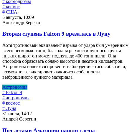
# космодромы
# космос
# США
5 августа, 10:09
Александр Березин
Вторая ступень Falcon 9 врезалась в Луну
Хотя тротиловый эквивалент взрыва от удара был умеренным,
всего несколько тонн, благодаря рыхлости лунного грунта
низких широт он может поднять до 400 тонн пыли. Она
способна образовать облако высотой в десятки километров.
Астрономы надеются провести наблюдения этого события и,
возможно, зафиксировать какие-то особенности
выброшенного лунного материала.
Астрономия
# Falcon 9
# астрономия
# космос
# Луна
31 июля, 14:12
Андрей Серегин
Под лесами Амазонии нашли следы