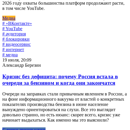
2026 году охваты большинства платформ продолжают расти,
в том числе YouTube.
Медиа
# «ВКонтакте»
# YouTube
# аудитория
# блокировки
# видеосервис
# интернет
# медиа
19 июля, 20:09
Александр Березин
Кризис без дефицита: почему Россия встала в
очереди за бензином и когда они закончатся
Очереди на заправках стали привычным явлением в России, а
на фоне информационного вакуума от властей о конкретных
показателях производства бензина в июне население
вынуждено ориентироваться на слухи. Все это выглядит
довольно странно, но есть нюанс: скорее всего, кризис уже
начинает выдыхаться. Как именно мы это выяснили?
С точки зрения науки