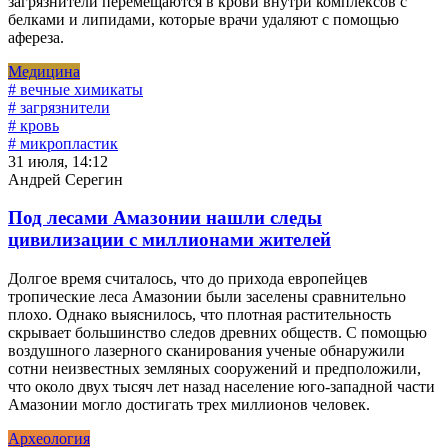
загрязнители перемещаются в крови внутри комплексов с
белками и липидами, которые врачи удаляют с помощью
афереза.
Медицина
# вечные химикаты
# загрязнители
# кровь
# микропластик
31 июля, 14:12
Андрей Серегин
Под лесами Амазонии нашли следы
цивилизации с миллионами жителей
Долгое время считалось, что до прихода европейцев
тропические леса Амазонии были заселены сравнительно
плохо. Однако выяснилось, что плотная растительность
скрывает большинство следов древних обществ. С помощью
воздушного лазерного сканирования ученые обнаружили
сотни неизвестных земляных сооружений и предположили,
что около двух тысяч лет назад население юго-западной части
Амазонии могло достигать трех миллионов человек.
Археология