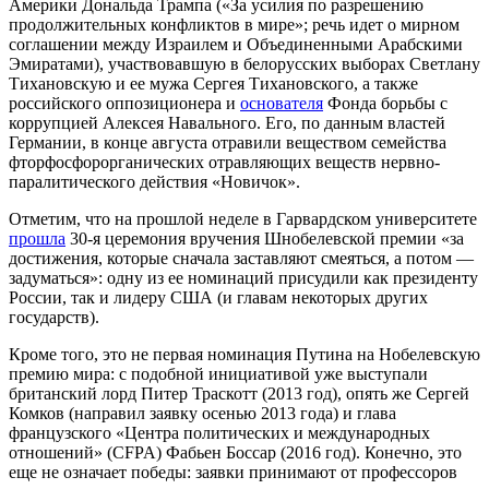
Америки Дональда Трампа («За усилия по разрешению
продолжительных конфликтов в мире»; речь идет о мирном
соглашении между Израилем и Объединенными Арабскими
Эмиратами), участвовавшую в белорусских выборах Светлану
Тихановскую и ее мужа Сергея Тихановского, а также
российского оппозиционера и
основателя
Фонда борьбы с
коррупцией Алексея Навального. Его, по данным властей
Германии, в конце августа отравили веществом семейства
фторфосфорорганических отравляющих веществ нервно-
паралитического действия «Новичок».
Отметим, что на прошлой неделе в Гарвардском университете
прошла
30-я церемония вручения Шнобелевской премии «за
достижения, которые сначала заставляют смеяться, а потом —
задуматься»: одну из ее номинаций присудили как президенту
России, так и лидеру США (и главам некоторых других
государств).
Кроме того, это не первая номинация Путина на Нобелевскую
премию мира: с подобной инициативой уже выступали
британский лорд Питер Траскотт (2013 год), опять же Сергей
Комков (направил заявку осенью 2013 года) и глава
французского «Центра политических и международных
отношений» (CFPA) Фабьен Боссар (2016 год). Конечно, это
еще не означает победы: заявки принимают от профессоров