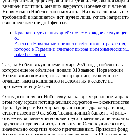
университетов, директоров институтов исследования мира и
внешней политики, бывших лауреатов Нобелевки и членов
Норвежского Нобелевского комитета. Никаких специальных
требований к кандидатам нет, нужно лишь успеть направить
свое предложение до 1 февраля.
Красная ртуть наших дней: почему каждое следующее
о...
Алексей Навальный пришел в себя после отравления,
которое в Германии считают вызванным химическим...
naked-science.ru
Так, на Нобелевскую премию мира 2020 года, победитель
которой еще не объявлен, подали 318 заявок. Норвежский
Нобелевский комитет, согласно традиции, публично не
оглашает имена кандидатов и держит их в секрете на
протяжении еще 50 лет.
О том, кто получит Нобелевку за вклад в укрепление мира в
этом году (среди потенциальных лауреатов — экоактивистка
Грета Тунберг и Всемирная организация здравоохранения),
станет известно 9 октября. Традиционный банкет в «Гранд-
отеле» из-за пандемии коронавируса отменили, а церемонию
вручения перенесли из здания ратуши Осло в университет,
значительно сократив число приглашенных. Призовой фонд
Нобелевских премий при этом увеличили: до 10 миллионов