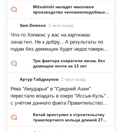
Mitsubishi наладит массовое
производство человекоподобных
роботов — до 1000 машин в месяц
на бывшей линии сборки
Sam Dowson
2 часа
назад
двигателей
Что-то Хопкинс у вас на картинках
зачастил. Не к добру... А результаты по
годам без деменции будет недостоверны
до тех пор, пока из выборки не станут
Три фактора сократили жизнь без
деменции почти на 13 лет
Артур Габдраупов
2 часа
назад
Река "Амударья" в "Средней Азии"
перестало впадать в озеро "Иссык-Куль" ,
с учётом данного факта Правительство
республики "Кыргызстан" приняло
Китай приступил к строительству
транспортного кольца длиной 27
тысяч километров