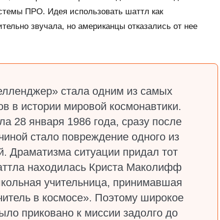
стемы ПРО. Идея использовать шаттл как
тельно звучала, но американцы отказались от нее
елленджер» стала одним из самых
в в истории мировой космонавтики.
а 28 января 1986 года, сразу после
чиной стало повреждение одного из
й. Драматизма ситуации придал тот
шаттла находилась Криста Маколифф
– школьная учительница, принимавшая
читель в космосе». Поэтому широкое
ыло приковано к миссии задолго до