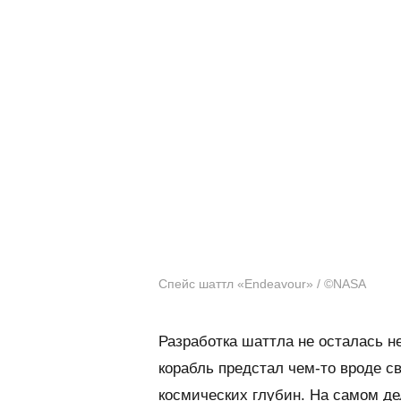
Спейс шаттл «Endeavour» / ©NASA
Разработка шаттла не осталась н
корабль предстал чем-то вроде с
космических глубин. На самом де