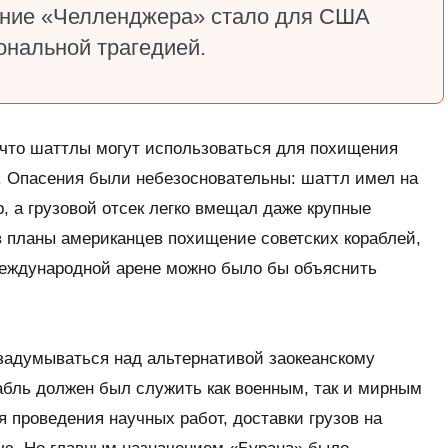
ение «Челленджера» стало для США
ональной трагедией.
 что шаттлы могут использоваться для похищения
. Опасения были небезосновательны: шаттл имел на
 а грузовой отсек легко вмещал даже крупные
в планы американцев похищение советских кораблей,
 международной арене можно было бы объяснить
задумываться над альтернативой заокеанскому
абль должен был служить как военным, так и мирным
я проведения научных работ, доставки грузов на