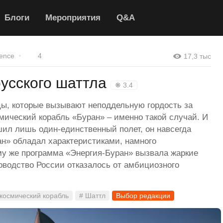
Блоги
Мероприятия
Q&A
ence
4
17,3 тыс
русского шаттла
❋ 3.4
цы, которые вызывают неподдельную гордость за
ический корабль «Буран» – именно такой случай. И
ил лишь один-единственный полет, он навсегда
н» обладал характеристиками, намного
у же программа «Энергия-Буран» вызвала жаркие
оводство России отказалось от амбициозного
 космический корабль
# Шаттл
Выбор редакции