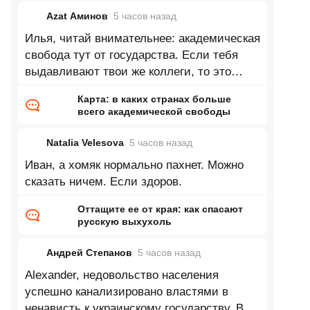
Azat Аминов
5 часов
назад
Илья, читай внимательнее: академическая
свобода тут от государства. Если тебя
выдавливают твои же коллеги, то это
только твои проблемы, и здесь это
Карта: в каких странах больше
всего академической свободы
Natalia Velesova
5 часов
назад
Иван, а хомяк нормально пахнет. Можно
сказать ничем. Если здоров.
Оттащите ее от края: как спасают
русскую выхухоль
Андрей Степанов
5 часов
назад
Alexander, недовольство населения
успешно канализировано властями в
ненависть к украинскому государству. В