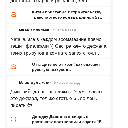
доставка товаров и ресурсов, для
промышленности это так фигня какая
Китай приступил к строительству
транспортного кольца длиной 27
тысяч километров
Иван Колупаев
3 часа
назад
Natalia, ага в каждом зоомагазине прямо
тащит фиалками )) Сестра как-то держала
таких грызунов в комнате запах стоял
непередаваемый. Впрочем может это
Оттащите ее от края: как спасают
русскую выхухоль
Влад Булыжник
5 часов
назад
Дмитрий, да не, не сложно. Я уже давно
это доказал, только статью было лень
писать 😎
Догадку Дарвина о хищных
растениях подтвердили спустя 150
лет