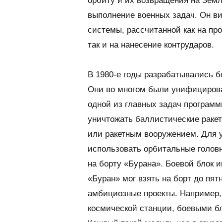
орбиту и их возвращения на Зем
выполнение военных задач. Он в
системы, рассчитанной как на пр
так и на нанесение контрударов.
В 1980-е годы разрабатывались 
Они во многом были унифицирова
одной из главных задач програм
уничтожать баллистические раке
или ракетным вооружением. Для 
использовать орбитальные голов
на борту «Бурана». Боевой блок 
«Буран» мог взять на борт до пя
амбициозные проекты. Например,
космической станции, боевыми б