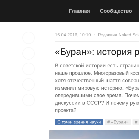
Главная
Сообщество
16.04.2016, 10:10
Редакция Naked Sci
«Буран»: история 
В советской истории есть страни
наше прошлое. Многоразовый косм
хотя отечественный шаттл соверш
изменил мировую историю. «Бура
опередившими свое время. Почем
дискуссии в СССР? И почему рук
проекта?
С точки зрения науки
# «Буран»
#