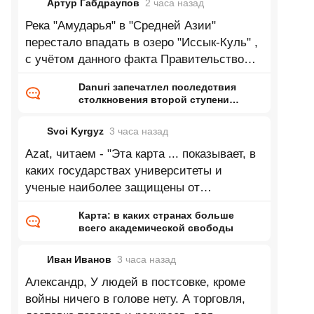
Артур Габдраупов
2 часа
назад
Река "Амударья" в "Средней Азии"
перестало впадать в озеро "Иссык-Куль" ,
с учётом данного факта Правительство
республики "Кыргызстан" приняло
Danuri запечатлел последствия
столкновения второй ступени
Falcon 9 с Луной
Svoi Kyrgyz
3 часа
назад
Azat, читаем - "Эта карта ... показывает, в
каких государствах университеты и
ученые наиболее защищены от
ГОСударственного и ИНСтитуционального
Карта: в каких странах больше
всего академической свободы
Иван Иванов
3 часа
назад
Александр, У людей в постсовке, кроме
войны ничего в голове нету. А торговля,