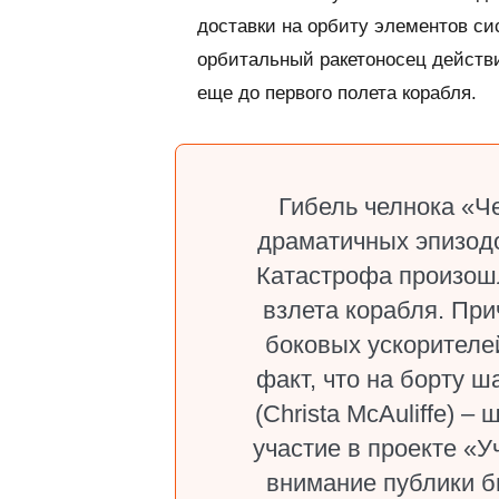
доставки на орбиту элементов си
орбитальный ракетоносец действи
еще до первого полета корабля.
Гибель челнока «Ч
драматичных эпизодо
Катастрофа произошл
взлета корабля. При
боковых ускорителе
факт, что на борту 
(Christa McAuliffe) 
участие в проекте «У
внимание публики б