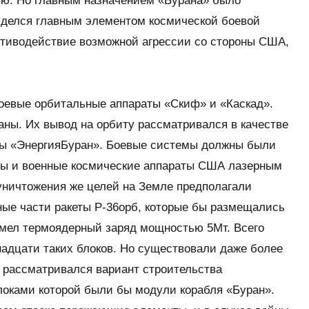
лю. Но главным назначением «Бурана» было
иделся главным элементом космической боевой
отиводействие возможной агрессии со стороны США,
боевые орбитальные аппараты «Скиф» и «Каскад».
ны. Их вывод на орбиту рассматривался в качестве
мы «Энергия­Буран». Боевые системы должны были
ты и военные космические аппараты США лазерным
уничтожения же целей на Земле предполагали
ные части ракеты Р-36орб, которые бы размещались
имел термоядерный заряд мощностью 5Мт. Всего
тнадцати таких блоков. Но существовали даже более
 рассматривался вариант строительства
локами которой были бы модули корабля «Буран».