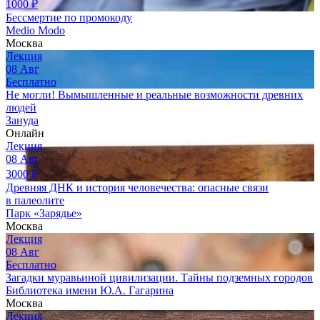
1000
₽
Бессмертие по промокоду
Medio Modo
Москва
Лекция
08
Авг
Бесплатно
Не могли! Вымышленные и реальные возможности древних
людей
Зануда
Онлайн
Лекция
08
Авг
3000
₽
Древняя ДНК и история человечества: опасные связи
в палеолите
Парк «Зарядье»
Москва
Лекция
08
Авг
Бесплатно
Загадки муравьиной цивилизации. Тайны подземных городов
Библиотека имени Ю.А. Гагарина
Москва
Лекция