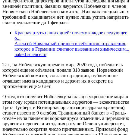
университетов, директоров институтов исследования мира и
внешней политики, бывших лауреатов Нобелевки и членов
Норвежского Нобелевского комитета. Никаких специальных
требований к кандидатам нет, нужно лишь успеть направить
свое предложение до 1 февраля.
Красная ртуть наших дней: почему каждое следующее
о...
Алексей Навальный пришел в себя после отравления,
которое в Германии считают вызванным химическим...
naked-science.ru
Так, на Нобелевскую премию мира 2020 года, победитель
которой еще не объявлен, подали 318 заявок. Норвежский
Нобелевский комитет, согласно традиции, публично не
оглашает имена кандидатов и держит их в секрете на
протяжении еще 50 лет.
О том, кто получит Нобелевку за вклад в укрепление мира в
этом году (среди потенциальных лауреатов — экоактивистка
Грета Тунберг и Всемирная организация здравоохранения),
станет известно 9 октября. Традиционный банкет в «Гранд-
отеле» из-за пандемии коронавируса отменили, а церемонию
вручения перенесли из здания ратуши Осло в университет,
значительно сократив число приглашенных. Призовой фонд
Нобелевских премий при этом увеличили: до 10 миллионов