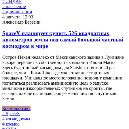
# ЛИДАР
# население
# цивилизации
4 августа, 12:03
Александр Березин
SpaceX планирует купить 526 квадратных
километров земли под самый большой частный
космодром в мире
Остров Пекан недалеко от Мексиканского залива в Луизиане
вскоре перейдет в собственность компании Илона Маска.
Здесь будет новый космодром для Starship, почти в 20 раз
больше, чем в Бока-Чике, где уже стоят две стартовых
площадки. Уникальное местоположение позволит компании
попытаться реализовать амбициозную цель о запуске
миллиона низкоорбитальных спутников на орбиты, где
сегодня находится подавляющее меньшинство спутников
Земли.
Космонавтика
# SpaceX
# космодромы
# космос