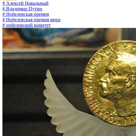
# Алексей Навальный
# Владимир Путин
# Нобелевская премия
# Нобелевская премия мира
# нобелевский комитет