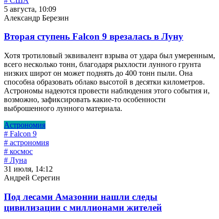
# США
5 августа, 10:09
Александр Березин
Вторая ступень Falcon 9 врезалась в Луну
Хотя тротиловый эквивалент взрыва от удара был умеренным,
всего несколько тонн, благодаря рыхлости лунного грунта
низких широт он может поднять до 400 тонн пыли. Она
способна образовать облако высотой в десятки километров.
Астрономы надеются провести наблюдения этого события и,
возможно, зафиксировать какие-то особенности
выброшенного лунного материала.
Астрономия
# Falcon 9
# астрономия
# космос
# Луна
31 июля, 14:12
Андрей Серегин
Под лесами Амазонии нашли следы
цивилизации с миллионами жителей