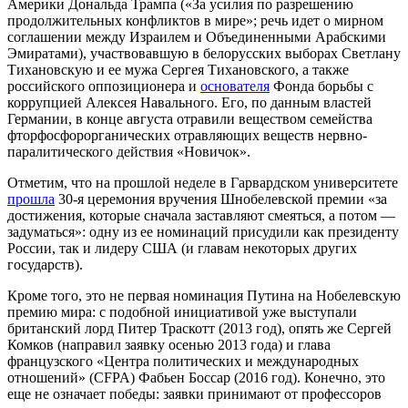
Америки Дональда Трампа («За усилия по разрешению
продолжительных конфликтов в мире»; речь идет о мирном
соглашении между Израилем и Объединенными Арабскими
Эмиратами), участвовавшую в белорусских выборах Светлану
Тихановскую и ее мужа Сергея Тихановского, а также
российского оппозиционера и
основателя
Фонда борьбы с
коррупцией Алексея Навального. Его, по данным властей
Германии, в конце августа отравили веществом семейства
фторфосфорорганических отравляющих веществ нервно-
паралитического действия «Новичок».
Отметим, что на прошлой неделе в Гарвардском университете
прошла
30-я церемония вручения Шнобелевской премии «за
достижения, которые сначала заставляют смеяться, а потом —
задуматься»: одну из ее номинаций присудили как президенту
России, так и лидеру США (и главам некоторых других
государств).
Кроме того, это не первая номинация Путина на Нобелевскую
премию мира: с подобной инициативой уже выступали
британский лорд Питер Траскотт (2013 год), опять же Сергей
Комков (направил заявку осенью 2013 года) и глава
французского «Центра политических и международных
отношений» (CFPA) Фабьен Боссар (2016 год). Конечно, это
еще не означает победы: заявки принимают от профессоров