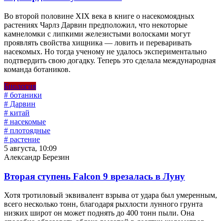
Во второй половине XIX века в книге о насекомоядных
растениях Чарлз Дарвин предположил, что некоторые
камнеломки с липкими железистыми волосками могут
проявлять свойства хищника — ловить и переваривать
насекомых. Но тогда ученому не удалось экспериментально
подтвердить свою догадку. Теперь это сделала международная
команда ботаников.
Биология
# ботаники
# Дарвин
# китай
# насекомые
# плотоядные
# растение
5 августа, 10:09
Александр Березин
Вторая ступень Falcon 9 врезалась в Луну
Хотя тротиловый эквивалент взрыва от удара был умеренным,
всего несколько тонн, благодаря рыхлости лунного грунта
низких широт он может поднять до 400 тонн пыли. Она