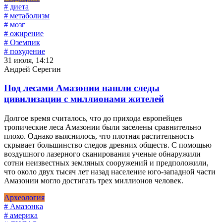
# диета
# метаболизм
# мозг
# ожирение
# Оземпик
# похудение
31 июля, 14:12
Андрей Серегин
Под лесами Амазонии нашли следы
цивилизации с миллионами жителей
Долгое время считалось, что до прихода европейцев
тропические леса Амазонии были заселены сравнительно
плохо. Однако выяснилось, что плотная растительность
скрывает большинство следов древних обществ. С помощью
воздушного лазерного сканирования ученые обнаружили
сотни неизвестных земляных сооружений и предположили,
что около двух тысяч лет назад население юго-западной части
Амазонии могло достигать трех миллионов человек.
Археология
# Амазонка
# америка