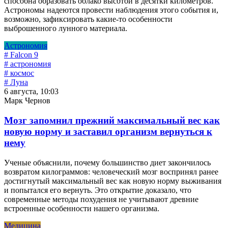
способна образовать облако высотой в десятки километров.
Астрономы надеются провести наблюдения этого события и,
возможно, зафиксировать какие-то особенности
выброшенного лунного материала.
Астрономия
# Falcon 9
# астрономия
# космос
# Луна
6 августа, 10:03
Марк Чернов
Мозг запомнил прежний максимальный вес как
новую норму и заставил организм вернуться к
нему
Ученые объяснили, почему большинство диет закончилось
возвратом килограммов: человеческий мозг воспринял ранее
достигнутый максимальный вес как новую норму выживания
и попытался его вернуть. Это открытие доказало, что
современные методы похудения не учитывают древние
встроенные особенности нашего организма.
Медицина