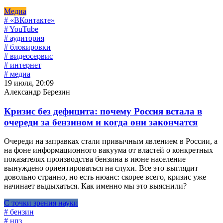
Медиа
# «ВКонтакте»
# YouTube
# аудитория
# блокировки
# видеосервис
# интернет
# медиа
19 июля, 20:09
Александр Березин
Кризис без дефицита: почему Россия встала в
очереди за бензином и когда они закончатся
Очереди на заправках стали привычным явлением в России, а
на фоне информационного вакуума от властей о конкретных
показателях производства бензина в июне население
вынуждено ориентироваться на слухи. Все это выглядит
довольно странно, но есть нюанс: скорее всего, кризис уже
начинает выдыхаться. Как именно мы это выяснили?
С точки зрения науки
# бензин
# нпз