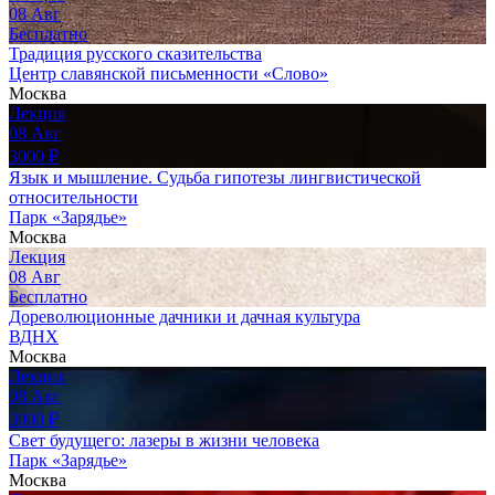
08
Авг
Бесплатно
Традиция русского сказительства
Центр славянской письменности «Слово»
Москва
Лекция
08
Авг
3000
₽
Язык и мышление. Судьба гипотезы лингвистической
относительности
Парк «Зарядье»
Москва
Лекция
08
Авг
Бесплатно
Дореволюционные дачники и дачная культура
ВДНХ
Москва
Лекция
08
Авг
3000
₽
Свет будущего: лазеры в жизни человека
Парк «Зарядье»
Москва