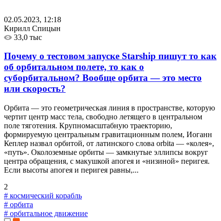
02.05.2023, 12:18
Кирилл Спицын
33,0 тыс
Почему о тестовом запуске Starship пишут то как
об орбитальном полете, то как о
суборбитальном? Вообще орбита — это место
или скорость?
Орбита — это геометрическая линия в пространстве, которую
чертит центр масс тела, свободно летящего в центральном
поле тяготения. Крупномасштабную траекторию,
формируемую центральным гравитационным полем, Иоганн
Кеплер назвал орбитой, от латинского слова orbita — «колея»,
«путь». Околоземные орбиты — замкнутые эллипсы вокруг
центра обращения, с макушкой апогея и «низиной» перигея.
Если высоты апогея и перигея равны,...
2
# космический корабль
# орбита
# орбитальное движение