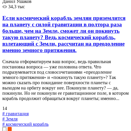
Данил Ушаков
34,3 тыс
Если космический корабль землян приземлится
на планету с силой гравитации в полтора раза
больше, чем на Земле, сможет ли он покинуть
такую планету? Ведь космический корабль,
взлетающий с Земли, рассчитан на преодоление
именно земного притяжения.
Сначала отформатируем ваш вопрос, ведь правильная
постановка вопроса — уже половина ответа. Что
подразумевается под словосочетаниями «преодоление
земного притяжения» и «покинуть такую планету»? Так
можно сказать про покидание поверхности планеты с
выходом на орбиту вокруг нее. Покинули планету? — да,
покинули. Но не покинули ее гравитационное поле, в котором
корабль продолжит обращаться вокруг планеты; именно...
14
# гравитация
# Земля
# космический корабль