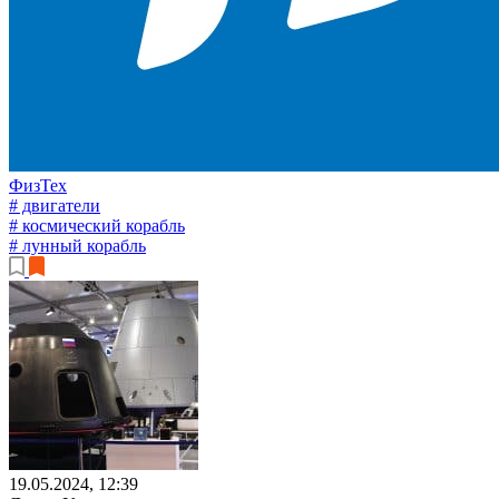
ФизТех
# двигатели
# космический корабль
# лунный корабль
19.05.2024, 12:39