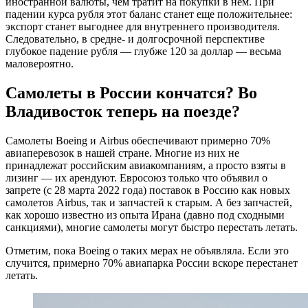
иностранной валюты, чем тратит на покупки в нем. При
падении курса рубля этот баланс станет еще положительнее:
экспорт станет выгоднее для внутреннего производителя.
Следовательно, в средне- и долгосрочной перспективе
глубокое падение рубля — глубже 120 за доллар — весьма
маловероятно.
Самолеты в России кончатся? Во
Владивосток теперь на поезде?
Самолеты Boeing и Airbus обеспечивают примерно 70%
авиаперевозок в нашей стране. Многие из них не
принадлежат российским авиакомпаниям, а просто взяты в
лизинг — их арендуют. Евросоюз только что объявил о
запрете (с 28 марта 2022 года) поставок в Россию как новых
самолетов Airbus, так и запчастей к старым. А без запчастей,
как хорошо известно из опыта Ирана (давно под сходными
санкциями), многие самолеты могут быстро перестать летать.
Отметим, пока Boeing о таких мерах не объявляла. Если это
случится, примерно 70% авиапарка России вскоре перестанет
летать.