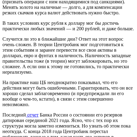
(признать операции с ним находящимися под санкциями).
Менять золото на наличные — долго, а для компенсации
резких скачков курса валют действовать нужно быстро.
В таких условиях курс рубля к доллару мог бы достичь
практически любых значений — и 200 рублей, и даже больше.
Случится ли это в ближайшие дни? Ответ на этот вопрос
очень сложен. В теории Центробанк мог подготовиться к
этим событиям и заранее перевести все свои активы в
долларах, евро и фунтах в наличность. Наличность западные
правительства тоже (в теории) могут заблокировать, но это
сложнее. А если они к этому не готовились, то практически
нереализуемо.
На практике наш ЦБ неоднократно показывал, что его
действия могут быть ошибочными. Гарантировать, что он все
хорошо сделал заблаговременно (и предупреждали ли его
вообще о чем-то, кстати), в связи с этим совершенно
невозможно.
Последний
отчет
Банка России о состоянии его резервов
датирован серединой 2021 года. Ясно, что с тех пор их
структура могла заметно измениться. Но узнать об этом пока
неоткуда. С конца 2018 года Центробанк перестал
публиковать данные о том, какая часть его активов в