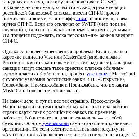
западных структур, поэтому не использовали СПФС,
поскольку не понимали, зачем это нужно, а рекомендации
российской банковской системы ввести СПФС просто
посчитали лишними. «Тинькофф»
тоже
не понимал, зачем
нужна СПФС. Если его отключат от SWIFT (чего пока не
случилось), клиенты на какое-то время зависнут с деньгами.
Им придется подождать, пока персонал «их» банков внедрит
СПФС.
Однако есть более существенная проблема. Если на вашей
карточке написано Visa или MasterCard (многие люди в
России пользуются карточками без этих надписей), западные
санкции могут сделать такое средство платежа обычным
куском пластика. Собственно, процесс
уже пошел
: MasterCard
с субботы уведомил российские банки ВТБ, «Открытие»,
Совкомбанк, Промсвязьбанк и Новикомбанк, что их карты
MasterCard больше ничего не значат.
На самом деле, и тут не все так страшно. Пресс-служба
Национальной системы платежных карт пояснила: внутри
страны карты таких российских банков по-прежнему
работают. В банкомате ли, для переводов ли — в любой
функции. Об этом
уже заявили
сами «санкционированные»
организации. Но если захотите оплатить ими покупку на
«Амазоне» или «Алиэкспрессе», из этого ничего не выйдет. И