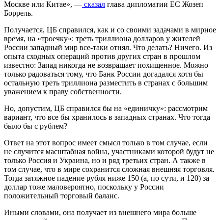
Москве или Китае», —
сказал
глава дипломатии ЕС Жозеп
Боррель.
Получается, ЦБ справился, как и со своими задачами в мирное
время, на «троечку»: треть триллиона долларов у жителей
России западный мир все-таки отнял. Что делать? Ничего. Из
опыта сходных операций против других стран в прошлом
известно: Запад никогда не возвращает похищенное. Можно
только радоваться тому, что Банк России догадался хотя бы
остальную треть триллиона разместить в странах с большим
уважением к праву собственности.
Но, допустим, ЦБ справился бы на «единичку»: рассмотрим
вариант, что все бы хранилось в западных странах. Что тогда
было бы с рублем?
Ответ на этот вопрос имеет смысл только в том случае, если
не случится масштабная война, участниками которой будут не
только Россия и Украина, но и ряд третьих стран. А также в
том случае, что в мире сохранится сложная внешняя торговля.
Тогда затяжное падение рубля ниже 150 (а, по сути, и 120) за
доллар тоже маловероятно, поскольку у России
положительный торговый баланс.
Иными словами, она получает из внешнего мира больше