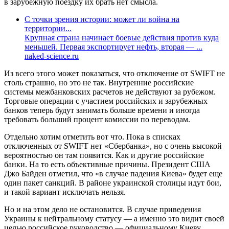
в зарубежную поездку их брать нет смысла.
С точки зрения истории: может ли война на
территории...
Крупная страна начинает боевые действия против куда
меньшей. Первая экспортирует нефть, вторая — ...
naked-science.ru
Из всего этого может показаться, что отключение от SWIFT не
столь страшно, но это не так. Внутренние российские
системы межбанковских расчетов не действуют за рубежом.
Торговые операции с участием российских и зарубежных
банков теперь будут занимать больше времени и иногда
требовать больший процент комиссии по переводам.
Отдельно хотим отметить вот что. Пока в списках
отключенных от SWIFT нет «Сбербанка», но с очень высокой
вероятностью он там появится. Как и другие российские
банки. На то есть объективные причины. Президент США
Джо Байден отметил, что «в случае падения Киева» будет еще
один пакет санкций. В районе украинской столицы идут бои,
и такой вариант исключать нельзя.
Но и на этом дело не остановится. В случае приведения
Украины к нейтральному статусу — а именно это видит своей
целью российское руководство — официальному Киеву