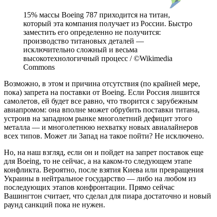
15% массы Boeing 787 приходится на титан,
который эта компания получает из России. Быстро
заместить его определенно не получится:
производство титановых деталей —
исключительно сложный и весьма
высокотехнологичный процесс / ©Wikimedia
Commons
Возможно, в этом и причина отсутствия (по крайней мере,
пока) запрета на поставки от Boeing. Если Россия лишится
самолетов, ей будет все равно, что творится с зарубежным
авиапромом: она вполне может обрубить поставки титана,
устроив на западном рынке многолетний дефицит этого
металла — и многолетнюю нехватку новых авиалайнеров
всех типов. Может ли Запад на такое пойти? Не исключено.
Но, на наш взгляд, если он и пойдет на запрет поставок еще
для Boeing, то не сейчас, а на каком-то следующем этапе
конфликта. Вероятно, после взятия Киева или превращения
Украины в нейтральное государство — либо на любом из
последующих этапов конфронтации. Прямо сейчас
Вашингтон считает, что сделал для пиара достаточно и новый
раунд санкций пока не нужен.