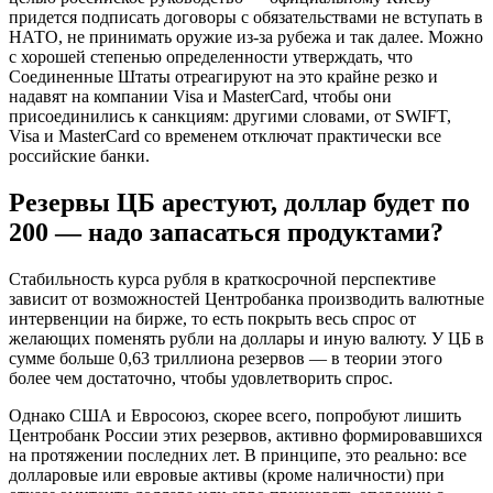
придется подписать договоры с обязательствами не вступать в
НАТО, не принимать оружие из-за рубежа и так далее. Можно
с хорошей степенью определенности утверждать, что
Соединенные Штаты отреагируют на это крайне резко и
надавят на компании Visa и MasterСard, чтобы они
присоединились к санкциям: другими словами, от SWIFT,
Visa и MasterCard со временем отключат практически все
российские банки.
Резервы ЦБ арестуют, доллар будет по
200 — надо запасаться продуктами?
Стабильность курса рубля в краткосрочной перспективе
зависит от возможностей Центробанка производить валютные
интервенции на бирже, то есть покрыть весь спрос от
желающих поменять рубли на доллары и иную валюту. У ЦБ в
сумме больше 0,63 триллиона резервов — в теории этого
более чем достаточно, чтобы удовлетворить спрос.
Однако США и Евросоюз, скорее всего, попробуют лишить
Центробанк России этих резервов, активно формировавшихся
на протяжении последних лет. В принципе, это реально: все
долларовые или евровые активы (кроме наличности) при