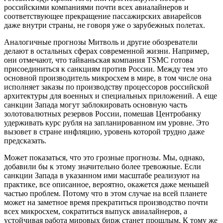
российскими компаниями почти всех авиалайнеров и
соответствующее прекращение пассажирских авиарейсов
даже внутри страны, не говоря уже о зарубежных полетах.
Аналогичные прогнозы Митволь и другие обозреватели
делают в остальных сферах современной жизни. Например,
они отмечают, что тайваньская компания TSMC готова
присоединиться к санкциям против России. Между тем это
основной производитель микросхем в мире, в том числе она
исполняет заказы по производству процессоров российской
архитектуры для военных и специальных приложений. А еще
санкции Запада могут заблокировать основную часть
золотовалютных резервов России, помешав Центробанку
удерживать курс рубля на запланированном им уровне. Это
вызовет в стране инфляцию, уровень которой трудно даже
предсказать.
Может показаться, что это грозные прогнозы. Мы, однако,
добавили бы к этому значительно более тревожные. Если
санкции Запада в указанном ими масштабе реализуют на
практике, все описанное, вероятно, окажется даже меньшей
частью проблем. Потому что в этом случае на всей планете
может на заметное время прекратиться производство почти
всех микросхем, сократиться выпуск авиалайнеров, а
устойчивая работа мировых бирж станет прошлым. К тому же