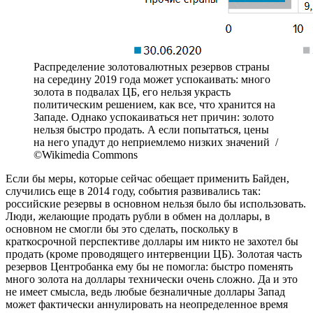
Распределение золотовалютных резервов страны
на середину 2019 года может успокаивать: много
золота в подвалах ЦБ, его нельзя украсть
политическим решением, как все, что хранится на
Западе. Однако успокаиваться нет причин: золото
нельзя быстро продать. А если попытаться, цены
на него упадут до неприемлемо низких значений /
©Wikimedia Commons
Если бы меры, которые сейчас обещает применить Байден,
случились еще в 2014 году, события развивались так:
российские резервы в основном нельзя было бы использовать.
Люди, желающие продать рубли в обмен на доллары, в
основном не смогли бы это сделать, поскольку в
краткосрочной перспективе доллары им никто не захотел бы
продать (кроме проводящего интервенции ЦБ). Золотая часть
резервов Центробанка ему бы не помогла: быстро поменять
много золота на доллары технически очень сложно. Да и это
не имеет смысла, ведь любые безналичные доллары Запад
может фактически аннулировать на неопределенное время