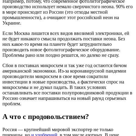
Например, потому, что современное фотолитографическое
производство использует немало сверхчистого неона. 90% его
в мире происходит из России (это отходы местной
промышленности), а очищают этот российский неон на
Украине.
Если Москва лишится всех видов ввозимой электроники, ей
не будет никакого смысла продолжать поставки неона. Без
них какое-то время на планете будет затруднительно
производить новое фотолитографическое оборудование.
Проблемы рано или поздно решатся, но далеко не сразу.
Сбои в поставках микросхем и так уже год остаются бичом
американской экономики. Из-за коронавирусной пандемии
производители микросхем в свое время сократили
инвестиции в новые производства, а фактически спрос на
микросхемы и не думал падать. В таких условиях
останавливать все поставки полупроводниковой продукции в
Россию означает напрашиваться на новый раунд серьезных
проблем.
А что с продовольствием?
Россия — крупнейший мировой экспортер не только
пшеницы, но
и удобрений
, в том числе азотных. В цене