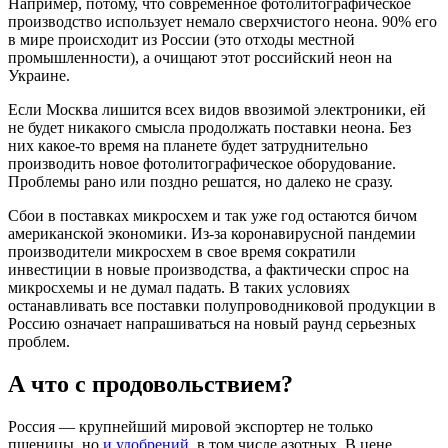
Например, потому, что современное фотолитографическое
производство использует немало сверхчистого неона. 90% его
в мире происходит из России (это отходы местной
промышленности), а очищают этот российский неон на
Украине.
Если Москва лишится всех видов ввозимой электроники, ей
не будет никакого смысла продолжать поставки неона. Без
них какое-то время на планете будет затруднительно
производить новое фотолитографическое оборудование.
Проблемы рано или поздно решатся, но далеко не сразу.
Сбои в поставках микросхем и так уже год остаются бичом
американской экономики. Из-за коронавирусной пандемии
производители микросхем в свое время сократили
инвестиции в новые производства, а фактически спрос на
микросхемы и не думал падать. В таких условиях
останавливать все поставки полупроводниковой продукции в
Россию означает напрашиваться на новый раунд серьезных
проблем.
А что с продовольствием?
Россия — крупнейший мировой экспортер не только
пшеницы, но
и удобрений
, в том числе азотных. В цене