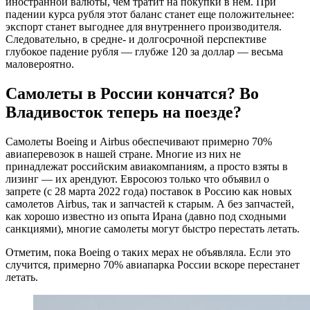
иностранной валюты, чем тратит на покупки в нем. При
падении курса рубля этот баланс станет еще положительнее:
экспорт станет выгоднее для внутреннего производителя.
Следовательно, в средне- и долгосрочной перспективе
глубокое падение рубля — глубже 120 за доллар — весьма
маловероятно.
Самолеты в России кончатся? Во
Владивосток теперь на поезде?
Самолеты Boeing и Airbus обеспечивают примерно 70%
авиаперевозок в нашей стране. Многие из них не
принадлежат российским авиакомпаниям, а просто взяты в
лизинг — их арендуют. Евросоюз только что объявил о
запрете (с 28 марта 2022 года) поставок в Россию как новых
самолетов Airbus, так и запчастей к старым. А без запчастей,
как хорошо известно из опыта Ирана (давно под сходными
санкциями), многие самолеты могут быстро перестать летать.
Отметим, пока Boeing о таких мерах не объявляла. Если это
случится, примерно 70% авиапарка России вскоре перестанет
летать.