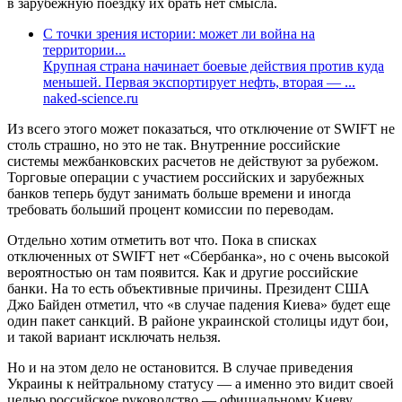
в зарубежную поездку их брать нет смысла.
С точки зрения истории: может ли война на
территории...
Крупная страна начинает боевые действия против куда
меньшей. Первая экспортирует нефть, вторая — ...
naked-science.ru
Из всего этого может показаться, что отключение от SWIFT не
столь страшно, но это не так. Внутренние российские
системы межбанковских расчетов не действуют за рубежом.
Торговые операции с участием российских и зарубежных
банков теперь будут занимать больше времени и иногда
требовать больший процент комиссии по переводам.
Отдельно хотим отметить вот что. Пока в списках
отключенных от SWIFT нет «Сбербанка», но с очень высокой
вероятностью он там появится. Как и другие российские
банки. На то есть объективные причины. Президент США
Джо Байден отметил, что «в случае падения Киева» будет еще
один пакет санкций. В районе украинской столицы идут бои,
и такой вариант исключать нельзя.
Но и на этом дело не остановится. В случае приведения
Украины к нейтральному статусу — а именно это видит своей
целью российское руководство — официальному Киеву