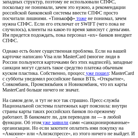
западных структур, поэтому не использовали СПФС,
поскольку не понимали, зачем это нужно, а рекомендации
российской банковской системы ввести СПФС просто
посчитали лишними. «Тинькофф»
тоже
не понимал, зачем
нужна СПФС. Если его отключат от SWIFT (чего пока не
случилось), клиенты на какое-то время зависнут с деньгами.
Им придется подождать, пока персонал «их» банков внедрит
СПФС.
Однако есть более существенная проблема. Если на вашей
карточке написано Visa или MasterCard (многие люди в
России пользуются карточками без этих надписей), западные
санкции могут сделать такое средство платежа обычным
куском пластика. Собственно, процесс
уже пошел
: MasterCard
с субботы уведомил российские банки ВТБ, «Открытие»,
Совкомбанк, Промсвязьбанк и Новикомбанк, что их карты
MasterCard больше ничего не значат.
На самом деле, и тут не все так страшно. Пресс-служба
Национальной системы платежных карт пояснила: внутри
страны карты таких российских банков по-прежнему
работают. В банкомате ли, для переводов ли — в любой
функции. Об этом
уже заявили
сами «санкционированные»
организации. Но если захотите оплатить ими покупку на
«Амазоне» или «Алиэкспрессе», из этого ничего не выйдет. И