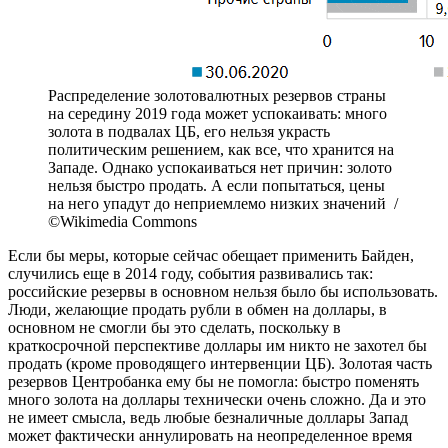
Распределение золотовалютных резервов страны
на середину 2019 года может успокаивать: много
золота в подвалах ЦБ, его нельзя украсть
политическим решением, как все, что хранится на
Западе. Однако успокаиваться нет причин: золото
нельзя быстро продать. А если попытаться, цены
на него упадут до неприемлемо низких значений /
©Wikimedia Commons
Если бы меры, которые сейчас обещает применить Байден,
случились еще в 2014 году, события развивались так:
российские резервы в основном нельзя было бы использовать.
Люди, желающие продать рубли в обмен на доллары, в
основном не смогли бы это сделать, поскольку в
краткосрочной перспективе доллары им никто не захотел бы
продать (кроме проводящего интервенции ЦБ). Золотая часть
резервов Центробанка ему бы не помогла: быстро поменять
много золота на доллары технически очень сложно. Да и это
не имеет смысла, ведь любые безналичные доллары Запад
может фактически аннулировать на неопределенное время