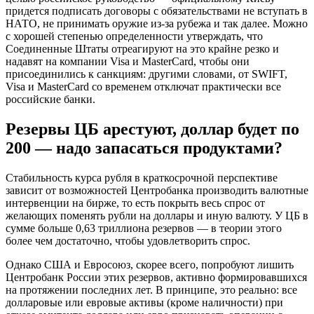
придется подписать договоры с обязательствами не вступать в
НАТО, не принимать оружие из-за рубежа и так далее. Можно
с хорошей степенью определенности утверждать, что
Соединенные Штаты отреагируют на это крайне резко и
надавят на компании Visa и MasterСard, чтобы они
присоединились к санкциям: другими словами, от SWIFT,
Visa и MasterCard со временем отключат практически все
российские банки.
Резервы ЦБ арестуют, доллар будет по
200 — надо запасаться продуктами?
Стабильность курса рубля в краткосрочной перспективе
зависит от возможностей Центробанка производить валютные
интервенции на бирже, то есть покрыть весь спрос от
желающих поменять рубли на доллары и иную валюту. У ЦБ в
сумме больше 0,63 триллиона резервов — в теории этого
более чем достаточно, чтобы удовлетворить спрос.
Однако США и Евросоюз, скорее всего, попробуют лишить
Центробанк России этих резервов, активно формировавшихся
на протяжении последних лет. В принципе, это реально: все
долларовые или евровые активы (кроме наличности) при