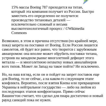
15% массы Boeing 787 приходится на титан,
который эта компания получает из России. Быстро
заместить его определенно не получится:
производство титановых деталей —
исключительно сложный и весьма
высокотехнологичный процесс / ©Wikimedia
Commons
Возможно, в этом и причина отсутствия (по крайней мере,
пока) запрета на поставки от Boeing. Если Россия лишится
самолетов, ей будет все равно, что творится с зарубежным
авиапромом: она вполне может обрубить поставки титана,
устроив на западном рынке многолетний дефицит этого
металла — и многолетнюю нехватку новых авиалайнеров
всех типов. Может ли Запад на такое пойти? Не исключено.
Но, на наш взгляд, если он и пойдет на запрет поставок еще
для Boeing, то не сейчас, а на каком-то следующем этапе
конфликта. Вероятно, после взятия Киева или превращения
Украины в нейтральное государство — либо на любом из
последующих этапов конфронтации. Прямо сейчас
Вашингтон считает, что сделал для пиара достаточно и новый
раунд санкций пока не нужен.