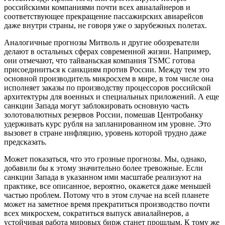
российскими компаниями почти всех авиалайнеров и
соответствующее прекращение пассажирских авиарейсов
даже внутри страны, не говоря уже о зарубежных полетах.
Аналогичные прогнозы Митволь и другие обозреватели
делают в остальных сферах современной жизни. Например,
они отмечают, что тайваньская компания TSMC готова
присоединиться к санкциям против России. Между тем это
основной производитель микросхем в мире, в том числе она
исполняет заказы по производству процессоров российской
архитектуры для военных и специальных приложений. А еще
санкции Запада могут заблокировать основную часть
золотовалютных резервов России, помешав Центробанку
удерживать курс рубля на запланированном им уровне. Это
вызовет в стране инфляцию, уровень которой трудно даже
предсказать.
Может показаться, что это грозные прогнозы. Мы, однако,
добавили бы к этому значительно более тревожные. Если
санкции Запада в указанном ими масштабе реализуют на
практике, все описанное, вероятно, окажется даже меньшей
частью проблем. Потому что в этом случае на всей планете
может на заметное время прекратиться производство почти
всех микросхем, сократиться выпуск авиалайнеров, а
устойчивая работа мировых бирж станет прошлым. К тому же