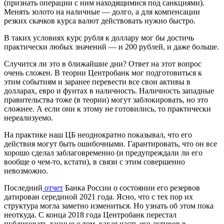
(признать операции с ним находящимися под санкциями).
Менять золото на наличные — долго, а для компенсации
резких скачков курса валют действовать нужно быстро.
В таких условиях курс рубля к доллару мог бы достичь
практически любых значений — и 200 рублей, и даже больше.
Случится ли это в ближайшие дни? Ответ на этот вопрос
очень сложен. В теории Центробанк мог подготовиться к
этим событиям и заранее перевести все свои активы в
долларах, евро и фунтах в наличность. Наличность западные
правительства тоже (в теории) могут заблокировать, но это
сложнее. А если они к этому не готовились, то практически
нереализуемо.
На практике наш ЦБ неоднократно показывал, что его
действия могут быть ошибочными. Гарантировать, что он все
хорошо сделал заблаговременно (и предупреждали ли его
вообще о чем-то, кстати), в связи с этим совершенно
невозможно.
Последний
отчет
Банка России о состоянии его резервов
датирован серединой 2021 года. Ясно, что с тех пор их
структура могла заметно измениться. Но узнать об этом пока
неоткуда. С конца 2018 года Центробанк перестал
публиковать данные о том, какая часть его активов в