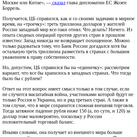
Москве или Китае», —
сказал
глава дипломатии ЕС Жозеп
Боррель.
Получается, ЦБ справился, как и со своими задачами в мирное
время, на «троечку»: треть триллиона долларов у жителей
России западный мир все-таки отнял. Что делать? Ничего. Из
опыта сходных операций против других стран в прошлом
известно: Запад никогда не возвращает похищенное. Можно
только радоваться тому, что Банк России догадался хотя бы
остальную треть триллиона разместить в странах с большим
уважением к праву собственности.
Но, допустим, ЦБ справился бы на «единичку»: рассмотрим
вариант, что все бы хранилось в западных странах. Что тогда
было бы с рублем?
Ответ на этот вопрос имеет смысл только в том случае, если
не случится масштабная война, участниками которой будут не
только Россия и Украина, но и ряд третьих стран. А также в
том случае, что в мире сохранится сложная внешняя торговля.
Тогда затяжное падение рубля ниже 150 (а, по сути, и 120) за
доллар тоже маловероятно, поскольку у России
положительный торговый баланс.
Иными словами, она получает из внешнего мира больше