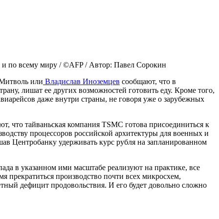
 и по всему миру / ©AFP / Автор: Павел Сорокин
 Митволь или
Владислав Иноземцев
сообщают, что в
рану, лишат ее других возможностей готовить еду. Кроме того,
иарейсов даже внутри страны, не говоря уже о зарубежных
ют, что тайваньская компания TSMC готова присоединиться к
изводству процессоров российской архитектуры для военных и
шав Центробанку удерживать курс рубля на запланированном
пада в указанном ими масштабе реализуют на практике, все
емя прекратиться производство почти всех микросхем,
етный дефицит продовольствия. И его будет довольно сложно