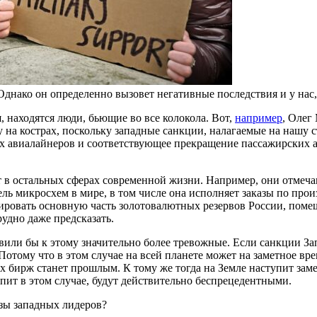
Однако он определенно вызовет негативные последствия и у нас,
я, находятся люди, бьющие во все колокола. Вот,
например
, Олег
на кострах, поскольку западные санкции, налагаемые на нашу ст
 авиалайнеров и соответствующее прекращение пассажирских ав
 в остальных сферах современной жизни. Например, они отмеча
ль микросхем в мире, в том числе она исполняет заказы по про
ировать основную часть золотовалютных резервов России, поме
удно даже предсказать.
авили бы к этому значительно более тревожные. Если санкции За
Потому что в этом случае на всей планете может на заметное вр
х бирж станет прошлым. К тому же тогда на Земле наступит зам
пит в этом случае, будут действительно беспрецедентными.
розы западных лидеров?