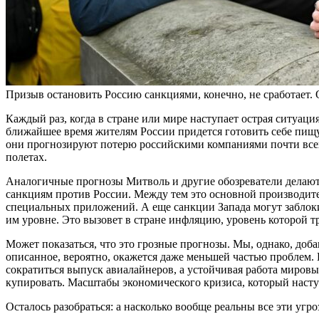
Призыв остановить Россию санкциями, конечно, не сработает. 
Каждый раз, когда в стране или мире наступает острая ситуаци
ближайшее время жителям России придется готовить себе пищу 
они прогнозируют потерю российскими компаниями почти всех
полетах.
Аналогичные прогнозы Митволь и другие обозреватели делают
санкциям против России. Между тем это основной производите
специальных приложений. А еще санкции Запада могут заблок
им уровне. Это вызовет в стране инфляцию, уровень которой тр
Может показаться, что это грозные прогнозы. Мы, однако, доб
описанное, вероятно, окажется даже меньшей частью проблем. 
сократиться выпуск авиалайнеров, а устойчивая работа мировы
купировать. Масштабы экономического кризиса, который насту
Осталось разобраться: а насколько вообще реальны все эти уг