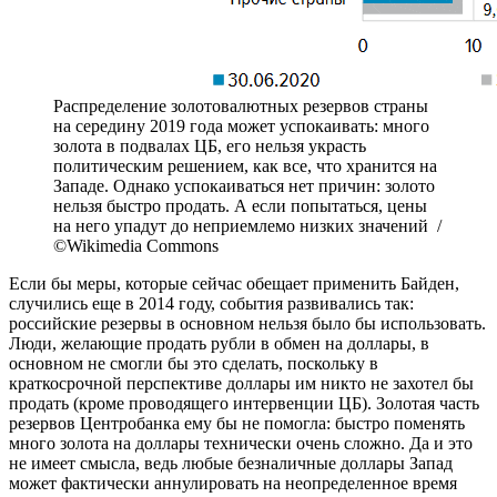
Распределение золотовалютных резервов страны
на середину 2019 года может успокаивать: много
золота в подвалах ЦБ, его нельзя украсть
политическим решением, как все, что хранится на
Западе. Однако успокаиваться нет причин: золото
нельзя быстро продать. А если попытаться, цены
на него упадут до неприемлемо низких значений /
©Wikimedia Commons
Если бы меры, которые сейчас обещает применить Байден,
случились еще в 2014 году, события развивались так:
российские резервы в основном нельзя было бы использовать.
Люди, желающие продать рубли в обмен на доллары, в
основном не смогли бы это сделать, поскольку в
краткосрочной перспективе доллары им никто не захотел бы
продать (кроме проводящего интервенции ЦБ). Золотая часть
резервов Центробанка ему бы не помогла: быстро поменять
много золота на доллары технически очень сложно. Да и это
не имеет смысла, ведь любые безналичные доллары Запад
может фактически аннулировать на неопределенное время