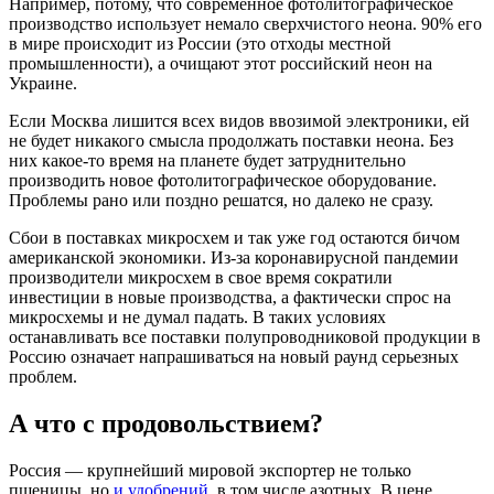
Например, потому, что современное фотолитографическое
производство использует немало сверхчистого неона. 90% его
в мире происходит из России (это отходы местной
промышленности), а очищают этот российский неон на
Украине.
Если Москва лишится всех видов ввозимой электроники, ей
не будет никакого смысла продолжать поставки неона. Без
них какое-то время на планете будет затруднительно
производить новое фотолитографическое оборудование.
Проблемы рано или поздно решатся, но далеко не сразу.
Сбои в поставках микросхем и так уже год остаются бичом
американской экономики. Из-за коронавирусной пандемии
производители микросхем в свое время сократили
инвестиции в новые производства, а фактически спрос на
микросхемы и не думал падать. В таких условиях
останавливать все поставки полупроводниковой продукции в
Россию означает напрашиваться на новый раунд серьезных
проблем.
А что с продовольствием?
Россия — крупнейший мировой экспортер не только
пшеницы, но
и удобрений
, в том числе азотных. В цене