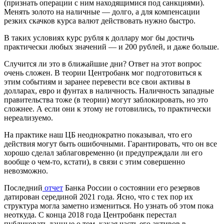
(признать операции с ним находящимися под санкциями).
Менять золото на наличные — долго, а для компенсации
резких скачков курса валют действовать нужно быстро.
В таких условиях курс рубля к доллару мог бы достичь
практически любых значений — и 200 рублей, и даже больше.
Случится ли это в ближайшие дни? Ответ на этот вопрос
очень сложен. В теории Центробанк мог подготовиться к
этим событиям и заранее перевести все свои активы в
долларах, евро и фунтах в наличность. Наличность западные
правительства тоже (в теории) могут заблокировать, но это
сложнее. А если они к этому не готовились, то практически
нереализуемо.
На практике наш ЦБ неоднократно показывал, что его
действия могут быть ошибочными. Гарантировать, что он все
хорошо сделал заблаговременно (и предупреждали ли его
вообще о чем-то, кстати), в связи с этим совершенно
невозможно.
Последний
отчет
Банка России о состоянии его резервов
датирован серединой 2021 года. Ясно, что с тех пор их
структура могла заметно измениться. Но узнать об этом пока
неоткуда. С конца 2018 года Центробанк перестал
публиковать данные о том, какая часть его активов в