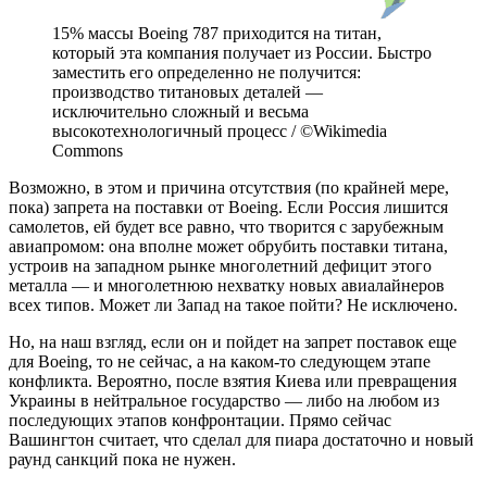
15% массы Boeing 787 приходится на титан,
который эта компания получает из России. Быстро
заместить его определенно не получится:
производство титановых деталей —
исключительно сложный и весьма
высокотехнологичный процесс / ©Wikimedia
Commons
Возможно, в этом и причина отсутствия (по крайней мере,
пока) запрета на поставки от Boeing. Если Россия лишится
самолетов, ей будет все равно, что творится с зарубежным
авиапромом: она вполне может обрубить поставки титана,
устроив на западном рынке многолетний дефицит этого
металла — и многолетнюю нехватку новых авиалайнеров
всех типов. Может ли Запад на такое пойти? Не исключено.
Но, на наш взгляд, если он и пойдет на запрет поставок еще
для Boeing, то не сейчас, а на каком-то следующем этапе
конфликта. Вероятно, после взятия Киева или превращения
Украины в нейтральное государство — либо на любом из
последующих этапов конфронтации. Прямо сейчас
Вашингтон считает, что сделал для пиара достаточно и новый
раунд санкций пока не нужен.