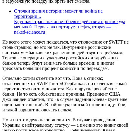
в зарубежную поездку их брать нет смысла.
С точки зрения истории: может ли война на
территории...
Крупная страна начинает боевые действия против куда
меньшей. Первая экспортирует нефть, вторая — ...
naked-science.ru
Из всего этого может показаться, что отключение от SWIFT не
столь страшно, но это не так. Внутренние российские
системы межбанковских расчетов не действуют за рубежом.
Торговые операции с участием российских и зарубежных
банков теперь будут занимать больше времени и иногда
требовать больший процент комиссии по переводам.
Отдельно хотим отметить вот что. Пока в списках
отключенных от SWIFT нет «Сбербанка», но с очень высокой
вероятностью он там появится. Как и другие российские
банки. На то есть объективные причины. Президент США
Джо Байден отметил, что «в случае падения Киева» будет еще
один пакет санкций. В районе украинской столицы идут бои,
и такой вариант исключать нельзя.
Но и на этом дело не остановится. В случае приведения
Украины к нейтральному статусу — а именно это видит своей
целью российское руководство — официальному Киеву