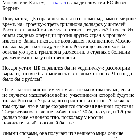
Москве или Китае», —
сказал
глава дипломатии ЕС Жозеп
Боррель.
Получается, ЦБ справился, как и со своими задачами в мирное
время, на «троечку»: треть триллиона долларов у жителей
России западный мир все-таки отнял. Что делать? Ничего. Из
опыта сходных операций против других стран в прошлом
известно: Запад никогда не возвращает похищенное. Можно
только радоваться тому, что Банк России догадался хотя бы
остальную треть триллиона разместить в странах с большим
уважением к праву собственности.
Но, допустим, ЦБ справился бы на «единичку»: рассмотрим
вариант, что все бы хранилось в западных странах. Что тогда
было бы с рублем?
Ответ на этот вопрос имеет смысл только в том случае, если
не случится масштабная война, участниками которой будут не
только Россия и Украина, но и ряд третьих стран. А также в
том случае, что в мире сохранится сложная внешняя торговля.
Тогда затяжное падение рубля ниже 150 (а, по сути, и 120) за
доллар тоже маловероятно, поскольку у России
положительный торговый баланс.
Иными словами, она получает из внешнего мира больше