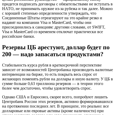
придется подписать договоры с обязательствами не вступать в
НАТО, не принимать оружие из-за рубежа и так далее. Можно
с хорошей степенью определенности утверждать, что
Соединенные Штаты отреагируют на это крайне резко и
надавят на компании Visa и MasterСard, чтобы они
присоединились к санкциям: другими словами, от SWIFT,
Visa и MasterCard со временем отключат практически все
российские банки.
Резервы ЦБ арестуют, доллар будет по
200 — надо запасаться продуктами?
Стабильность курса рубля в краткосрочной перспективе
зависит от возможностей Центробанка производить валютные
интервенции на бирже, то есть покрыть весь спрос от
желающих поменять рубли на доллары и иную валюту. У ЦБ в
сумме больше 0,63 триллиона резервов — в теории этого
более чем достаточно, чтобы удовлетворить спрос.
Однако США и Евросоюз, скорее всего, попробуют лишить
Центробанк России этих резервов, активно формировавшихся
на протяжении последних лет. В принципе, это реально: все
долларовые или евровые активы (кроме наличности) при