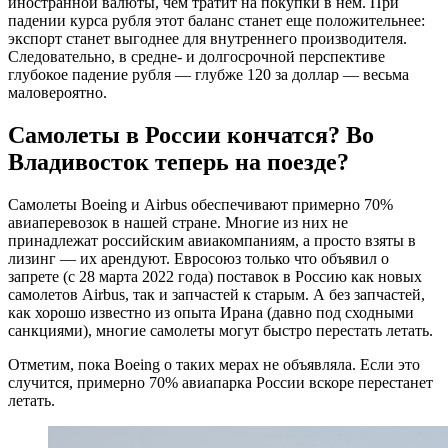
иностранной валюты, чем тратит на покупки в нем. При
падении курса рубля этот баланс станет еще положительнее:
экспорт станет выгоднее для внутреннего производителя.
Следовательно, в средне- и долгосрочной перспективе
глубокое падение рубля — глубже 120 за доллар — весьма
маловероятно.
Самолеты в России кончатся? Во
Владивосток теперь на поезде?
Самолеты Boeing и Airbus обеспечивают примерно 70%
авиаперевозок в нашей стране. Многие из них не
принадлежат российским авиакомпаниям, а просто взяты в
лизинг — их арендуют. Евросоюз только что объявил о
запрете (с 28 марта 2022 года) поставок в Россию как новых
самолетов Airbus, так и запчастей к старым. А без запчастей,
как хорошо известно из опыта Ирана (давно под сходными
санкциями), многие самолеты могут быстро перестать летать.
Отметим, пока Boeing о таких мерах не объявляла. Если это
случится, примерно 70% авиапарка России вскоре перестанет
летать.