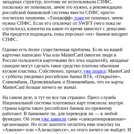
западных структур, поэтому не использовали СПФС,
поскольку не понимали, зачем это нужно, а рекомендации
российской банковской системы ввести СПФС просто
посчитали лишними. «Тинькофф»
тоже
не понимал, зачем
нужна СПФС. Если его отключат от SWIFT (чего пока не
случилось), клиенты на какое-то время зависнут с деньгами.
Им придется подождать, пока персонал «их» банков внедрит
СПФС.
Однако есть более существенная проблема. Если на вашей
карточке написано Visa или MasterCard (многие люди в
России пользуются карточками без этих надписей), западные
санкции могут сделать такое средство платежа обычным
куском пластика. Собственно, процесс
уже пошел
: MasterCard
с субботы уведомил российские банки ВТБ, «Открытие»,
Совкомбанк, Промсвязьбанк и Новикомбанк, что их карты
MasterCard больше ничего не значат.
На самом деле, и тут не все так страшно. Пресс-служба
Национальной системы платежных карт пояснила: внутри
страны карты таких российских банков по-прежнему
работают. В банкомате ли, для переводов ли — в любой
функции. Об этом
уже заявили
сами «санкционированные»
организации. Но если захотите оплатить ими покупку на
«Амазоне» или «Алиэкспрессе», из этого ничего не выйдет. И