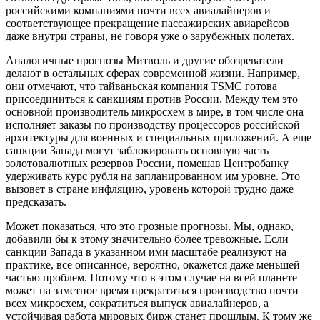
российскими компаниями почти всех авиалайнеров и
соответствующее прекращение пассажирских авиарейсов
даже внутри страны, не говоря уже о зарубежных полетах.
Аналогичные прогнозы Митволь и другие обозреватели
делают в остальных сферах современной жизни. Например,
они отмечают, что тайваньская компания TSMC готова
присоединиться к санкциям против России. Между тем это
основной производитель микросхем в мире, в том числе она
исполняет заказы по производству процессоров российской
архитектуры для военных и специальных приложений. А еще
санкции Запада могут заблокировать основную часть
золотовалютных резервов России, помешав Центробанку
удерживать курс рубля на запланированном им уровне. Это
вызовет в стране инфляцию, уровень которой трудно даже
предсказать.
Может показаться, что это грозные прогнозы. Мы, однако,
добавили бы к этому значительно более тревожные. Если
санкции Запада в указанном ими масштабе реализуют на
практике, все описанное, вероятно, окажется даже меньшей
частью проблем. Потому что в этом случае на всей планете
может на заметное время прекратиться производство почти
всех микросхем, сократиться выпуск авиалайнеров, а
устойчивая работа мировых бирж станет прошлым. К тому же