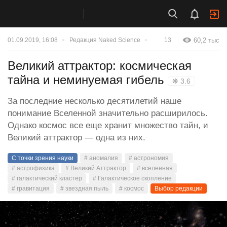
60,2 тыс
01.09.2019, 16:08
Редакция Naked Science
13
Великий аттрактор: космическая
тайна и неминуемая гибель
❋ 3.6
За последние несколько десятилетий наше
понимание Вселенной значительно расширилось.
Однако космос все еще хранит множество тайн, и
Великий аттрактор — одна из них.
С точки зрения науки
# аномалия
# астрономия
# астрофизика
# Великий Аттрактор
# вселенная
# галактический кластер
# Галактическое скопление
# гравитация
# звездная пыль
# космос
Выбор редакции