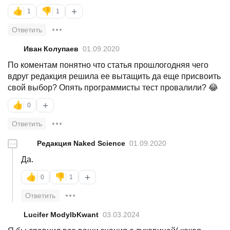
+
👍
👎
1
1
Ответить
Иван Колупаев
01.09.2020
По коментам понятно что статья прошлогодняя чего
вдруг редакция решила ее вытащить да еще присвоить
свой выбор? Опять программисты тест провалили? 😂
+
👍
0
Ответить
—
Редакция Naked Science
01.09.2020
Да.
+
👍
👎
0
1
Ответить
Lucifer ModylbKwant
03.03.2024