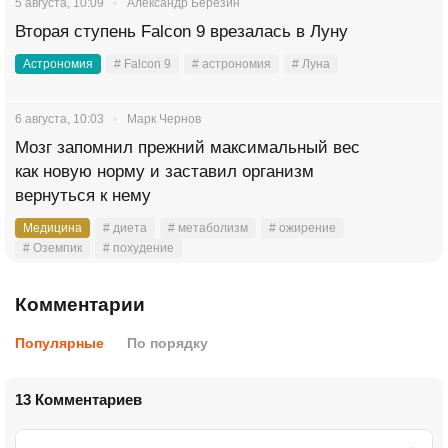
5 августа, 10:09
Александр Березин
Вторая ступень Falcon 9 врезалась в Луну
Астрономия
# Falcon 9
# астрономия
# Луна
6 августа, 10:03
Марк Чернов
Мозг запомнил прежний максимальный вес
как новую норму и заставил организм
вернуться к нему
Медицина
# диета
# метаболизм
# ожирение
# Оземпик
# похудение
Комментарии
Популярные
По порядку
13 Комментариев