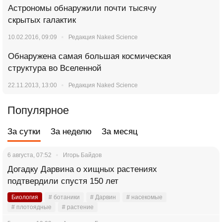
Астрономы обнаружили почти тысячу
скрытых галактик
10.02.2016, 09:09
Редакция Naked Science
Обнаружена самая большая космическая
структура во Вселенной
22.11.2013, 13:00
Редакция Naked Science
Популярное
За сутки
За неделю
За месяц
6 августа, 07:52
Игорь Байдов
Догадку Дарвина о хищных растениях
подтвердили спустя 150 лет
Биология
# ботаники
# Дарвин
# насекомые
# плотоядные
# растение