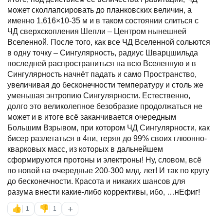
может сколлапсировать до планковских величин, а
именно 1,616×10-35 м и в таком состоянии слиться с
ЧД сверхскопления Шепли – Центром нынешней
Вселенной. После того, как все ЧД Вселенной сольются
в одну точку – Сингулярность, радиус Шварцшильда
последней распространиться на всю Вселенную и в
Сингулярность начнёт падать и само Пространство,
увеличивая до бесконечности температуру и столь же
уменьшая энтропию Сингулярности. Естественно,
долго это великолепное безобразие продолжаться не
может и в итоге всё заканчивается очередным
Большим Взрывом, при котором ЧД Сингулярности, как
бисер разлетаться в 4пи, теряя до 99% своих глюонно-
кварковых масс, из которых в дальнейшем
сформируются протоны и электроны! Ну, словом, всё
по новой на очередные 200-300 млд. лет! И так по кругу
до бесконечности. Красота и никаких шансов для
разума внести какие-либо коррективы, ибо, …нЕфиг!
+
👍
👎
1
1