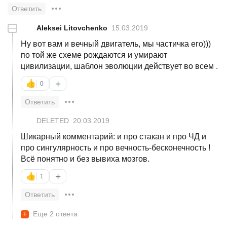
Ответить
—
Aleksei Litovchenko
15.03.2019
Ну вот вам и вечный двигатель, мы частичка его)))
по той же схеме рождаются и умирают
цивилизации, шаблон эволюции действует во всем .
+
👍
0
Ответить
DELETED
20.03.2019
Шикарный комментарий: и про стакан и про ЧД и
про сингулярность и про вечность-бесконечность !
Всё понятно и без вывиха мозгов.
+
👍
1
Ответить
+
Еще 2 ответа