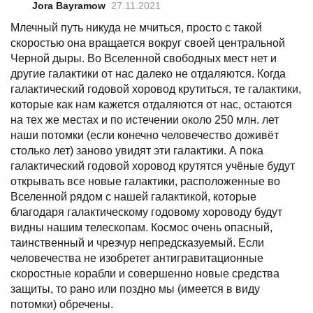
Jora Bayramow
27.11.2021
Млечный путь никуда не мчиться, просто с такой
скоростью она вращается вокруг своей центральной
Черной дыры. Во Вселенной свободных мест нет и
другие галактики от нас далеко не отдаляются. Когда
галактический годовой хоровод крутиться, те галактики,
которые как нам кажется отдаляются от нас, остаются
на тех же местах и по истечении около 250 млн. лет
наши потомки (если конечно человечество доживёт
столько лет) заново увидят эти галактики. А пока
галактический годовой хоровод крутятся учёные будут
открывать все новые галактики, расположенные во
Вселенной рядом с нашей галактикой, которые
благодаря галактическому годовому хороводу будут
видны нашим телескопам. Космос очень опасный,
таинственный и чрезчур непредсказуемый. Если
человечества не изобретет антигравитационные
скоростные корабли и совершенно новые средства
защиты, то рано или поздно мы (имеется в виду
потомки) обречены.