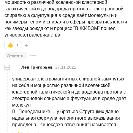
мощностью различной вселенской кластерной
галактической и до водорода протона с электроновой
спиралью а флуктуация в среде даёт молекулы и и
полимеры геном и спирали в сферы превратясь клетки
как звёзды рождают и процесс "В ЖИВОМ" пошёл
универсал валерианства
+
👍
0
Ответить
—
Лев Григорьев
27.11.2021
универсал электромагнитных спиралей замкнутых
на себя и мощностью различной вселенской
кластерной галактической и до водорода протона с
электроновой спиралью а флуктуация в среде даёт
молекул
В "Понедельнике..." у братьев Стругацких давно
идеальная формула непонятного высказывания
приведена: "синекдоха отвечания" называется...