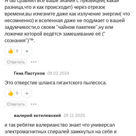
Я бы сравнил все ваши знания с луковицей( какая
разница,что и как происходит) через отрезок
времени,вы изчезните даже как излучение энергии( что
несомненно) и вселенная даже не подумает о вашей
задумчивости,о своем "чайном пакетеке",ну или
ложечке которой ведётся замешивание её ("
сознания")™.
+
👍
0
Ответить
Гена Пастухов
08.02.2024
Это отверстие шланга гигантского пылесоса.
+
👍
0
Ответить
валерий котелевский
28.11.2020
и так ребятки валерианство знает что универсал
электромагнитных спиралей замкнутых на себя и