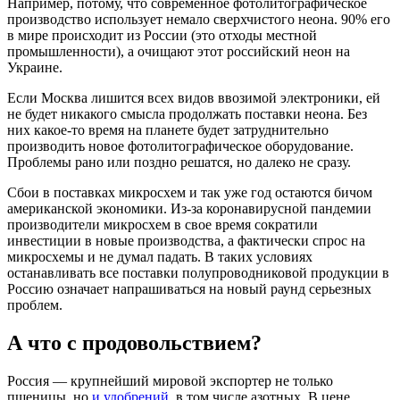
Например, потому, что современное фотолитографическое
производство использует немало сверхчистого неона. 90% его
в мире происходит из России (это отходы местной
промышленности), а очищают этот российский неон на
Украине.
Если Москва лишится всех видов ввозимой электроники, ей
не будет никакого смысла продолжать поставки неона. Без
них какое-то время на планете будет затруднительно
производить новое фотолитографическое оборудование.
Проблемы рано или поздно решатся, но далеко не сразу.
Сбои в поставках микросхем и так уже год остаются бичом
американской экономики. Из-за коронавирусной пандемии
производители микросхем в свое время сократили
инвестиции в новые производства, а фактически спрос на
микросхемы и не думал падать. В таких условиях
останавливать все поставки полупроводниковой продукции в
Россию означает напрашиваться на новый раунд серьезных
проблем.
А что с продовольствием?
Россия — крупнейший мировой экспортер не только
пшеницы, но
и удобрений
, в том числе азотных. В цене