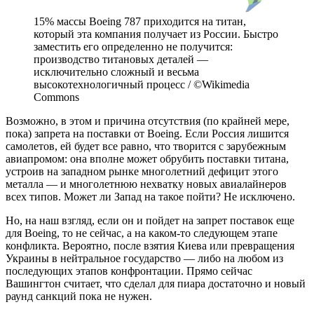
15% массы Boeing 787 приходится на титан,
который эта компания получает из России. Быстро
заместить его определенно не получится:
производство титановых деталей —
исключительно сложный и весьма
высокотехнологичный процесс / ©Wikimedia
Commons
Возможно, в этом и причина отсутствия (по крайней мере,
пока) запрета на поставки от Boeing. Если Россия лишится
самолетов, ей будет все равно, что творится с зарубежным
авиапромом: она вполне может обрубить поставки титана,
устроив на западном рынке многолетний дефицит этого
металла — и многолетнюю нехватку новых авиалайнеров
всех типов. Может ли Запад на такое пойти? Не исключено.
Но, на наш взгляд, если он и пойдет на запрет поставок еще
для Boeing, то не сейчас, а на каком-то следующем этапе
конфликта. Вероятно, после взятия Киева или превращения
Украины в нейтральное государство — либо на любом из
последующих этапов конфронтации. Прямо сейчас
Вашингтон считает, что сделал для пиара достаточно и новый
раунд санкций пока не нужен.