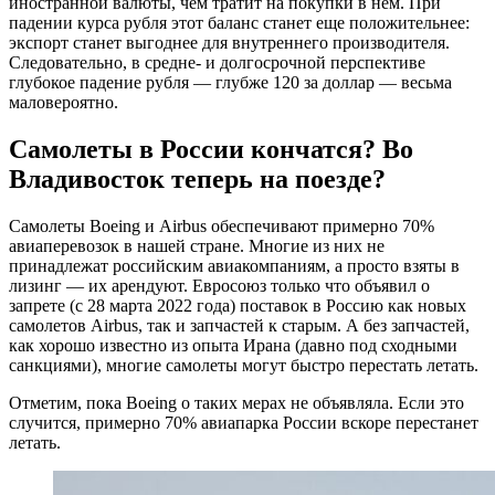
иностранной валюты, чем тратит на покупки в нем. При
падении курса рубля этот баланс станет еще положительнее:
экспорт станет выгоднее для внутреннего производителя.
Следовательно, в средне- и долгосрочной перспективе
глубокое падение рубля — глубже 120 за доллар — весьма
маловероятно.
Самолеты в России кончатся? Во
Владивосток теперь на поезде?
Самолеты Boeing и Airbus обеспечивают примерно 70%
авиаперевозок в нашей стране. Многие из них не
принадлежат российским авиакомпаниям, а просто взяты в
лизинг — их арендуют. Евросоюз только что объявил о
запрете (с 28 марта 2022 года) поставок в Россию как новых
самолетов Airbus, так и запчастей к старым. А без запчастей,
как хорошо известно из опыта Ирана (давно под сходными
санкциями), многие самолеты могут быстро перестать летать.
Отметим, пока Boeing о таких мерах не объявляла. Если это
случится, примерно 70% авиапарка России вскоре перестанет
летать.