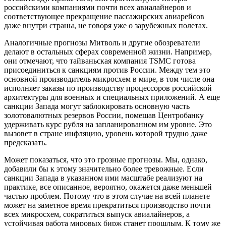
российскими компаниями почти всех авиалайнеров и
соответствующее прекращение пассажирских авиарейсов
даже внутри страны, не говоря уже о зарубежных полетах.
Аналогичные прогнозы Митволь и другие обозреватели
делают в остальных сферах современной жизни. Например,
они отмечают, что тайваньская компания TSMC готова
присоединиться к санкциям против России. Между тем это
основной производитель микросхем в мире, в том числе она
исполняет заказы по производству процессоров российской
архитектуры для военных и специальных приложений. А еще
санкции Запада могут заблокировать основную часть
золотовалютных резервов России, помешав Центробанку
удерживать курс рубля на запланированном им уровне. Это
вызовет в стране инфляцию, уровень которой трудно даже
предсказать.
Может показаться, что это грозные прогнозы. Мы, однако,
добавили бы к этому значительно более тревожные. Если
санкции Запада в указанном ими масштабе реализуют на
практике, все описанное, вероятно, окажется даже меньшей
частью проблем. Потому что в этом случае на всей планете
может на заметное время прекратиться производство почти
всех микросхем, сократиться выпуск авиалайнеров, а
устойчивая работа мировых бирж станет прошлым. К тому же