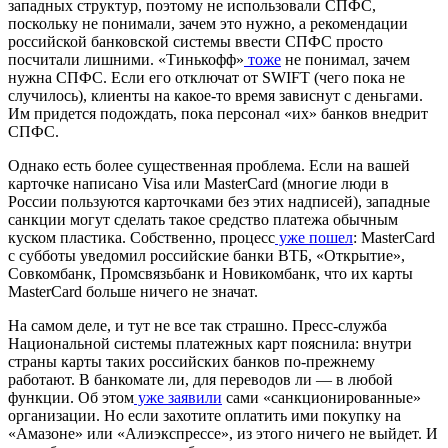
западных структур, поэтому не использовали СПФС,
поскольку не понимали, зачем это нужно, а рекомендации
российской банковской системы ввести СПФС просто
посчитали лишними. «Тинькофф»
тоже
не понимал, зачем
нужна СПФС. Если его отключат от SWIFT (чего пока не
случилось), клиенты на какое-то время зависнут с деньгами.
Им придется подождать, пока персонал «их» банков внедрит
СПФС.
Однако есть более существенная проблема. Если на вашей
карточке написано Visa или MasterCard (многие люди в
России пользуются карточками без этих надписей), западные
санкции могут сделать такое средство платежа обычным
куском пластика. Собственно, процесс
уже пошел
: MasterCard
с субботы уведомил российские банки ВТБ, «Открытие»,
Совкомбанк, Промсвязьбанк и Новикомбанк, что их карты
MasterCard больше ничего не значат.
На самом деле, и тут не все так страшно. Пресс-служба
Национальной системы платежных карт пояснила: внутри
страны карты таких российских банков по-прежнему
работают. В банкомате ли, для переводов ли — в любой
функции. Об этом
уже заявили
сами «санкционированные»
организации. Но если захотите оплатить ими покупку на
«Амазоне» или «Алиэкспрессе», из этого ничего не выйдет. И