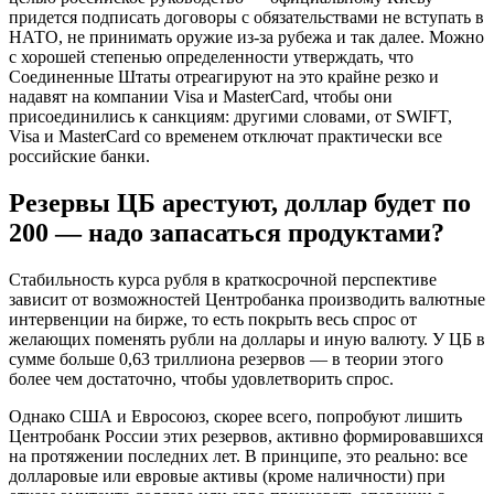
придется подписать договоры с обязательствами не вступать в
НАТО, не принимать оружие из-за рубежа и так далее. Можно
с хорошей степенью определенности утверждать, что
Соединенные Штаты отреагируют на это крайне резко и
надавят на компании Visa и MasterСard, чтобы они
присоединились к санкциям: другими словами, от SWIFT,
Visa и MasterCard со временем отключат практически все
российские банки.
Резервы ЦБ арестуют, доллар будет по
200 — надо запасаться продуктами?
Стабильность курса рубля в краткосрочной перспективе
зависит от возможностей Центробанка производить валютные
интервенции на бирже, то есть покрыть весь спрос от
желающих поменять рубли на доллары и иную валюту. У ЦБ в
сумме больше 0,63 триллиона резервов — в теории этого
более чем достаточно, чтобы удовлетворить спрос.
Однако США и Евросоюз, скорее всего, попробуют лишить
Центробанк России этих резервов, активно формировавшихся
на протяжении последних лет. В принципе, это реально: все
долларовые или евровые активы (кроме наличности) при