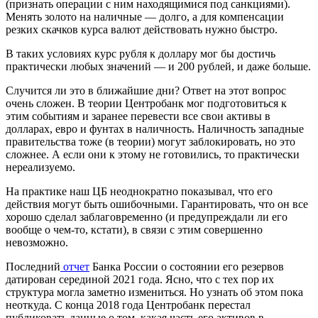
(признать операции с ним находящимися под санкциями).
Менять золото на наличные — долго, а для компенсации
резких скачков курса валют действовать нужно быстро.
В таких условиях курс рубля к доллару мог бы достичь
практически любых значений — и 200 рублей, и даже больше.
Случится ли это в ближайшие дни? Ответ на этот вопрос
очень сложен. В теории Центробанк мог подготовиться к
этим событиям и заранее перевести все свои активы в
долларах, евро и фунтах в наличность. Наличность западные
правительства тоже (в теории) могут заблокировать, но это
сложнее. А если они к этому не готовились, то практически
нереализуемо.
На практике наш ЦБ неоднократно показывал, что его
действия могут быть ошибочными. Гарантировать, что он все
хорошо сделал заблаговременно (и предупреждали ли его
вообще о чем-то, кстати), в связи с этим совершенно
невозможно.
Последний
отчет
Банка России о состоянии его резервов
датирован серединой 2021 года. Ясно, что с тех пор их
структура могла заметно измениться. Но узнать об этом пока
неоткуда. С конца 2018 года Центробанк перестал
публиковать данные о том, какая часть его активов в