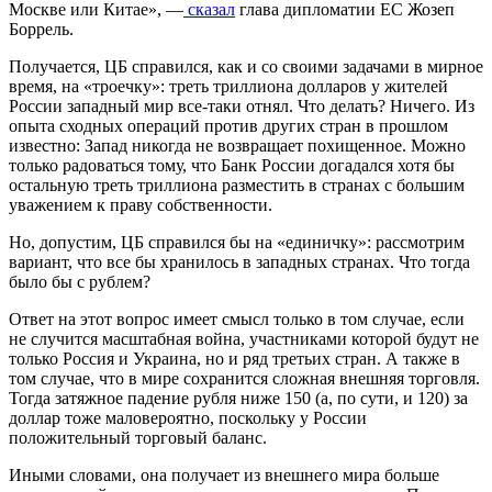
Москве или Китае», —
сказал
глава дипломатии ЕС Жозеп
Боррель.
Получается, ЦБ справился, как и со своими задачами в мирное
время, на «троечку»: треть триллиона долларов у жителей
России западный мир все-таки отнял. Что делать? Ничего. Из
опыта сходных операций против других стран в прошлом
известно: Запад никогда не возвращает похищенное. Можно
только радоваться тому, что Банк России догадался хотя бы
остальную треть триллиона разместить в странах с большим
уважением к праву собственности.
Но, допустим, ЦБ справился бы на «единичку»: рассмотрим
вариант, что все бы хранилось в западных странах. Что тогда
было бы с рублем?
Ответ на этот вопрос имеет смысл только в том случае, если
не случится масштабная война, участниками которой будут не
только Россия и Украина, но и ряд третьих стран. А также в
том случае, что в мире сохранится сложная внешняя торговля.
Тогда затяжное падение рубля ниже 150 (а, по сути, и 120) за
доллар тоже маловероятно, поскольку у России
положительный торговый баланс.
Иными словами, она получает из внешнего мира больше