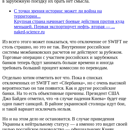
в зарубежную поездку их брать нет смысла.
С точки зрения истории: может ли война на
территории...
Крупная страна начинает боевые действия против куда
меньшей. Первая экспортирует нефть, вторая — ...
naked-science.ru
Из всего этого может показаться, что отключение от SWIFT не
столь страшно, но это не так. Внутренние российские
системы межбанковских расчетов не действуют за рубежом.
Торговые операции с участием российских и зарубежных
банков теперь будут занимать больше времени и иногда
требовать больший процент комиссии по переводам.
Отдельно хотим отметить вот что. Пока в списках
отключенных от SWIFT нет «Сбербанка», но с очень высокой
вероятностью он там появится. Как и другие российские
банки. На то есть объективные причины. Президент США
Джо Байден отметил, что «в случае падения Киева» будет еще
один пакет санкций. В районе украинской столицы идут бои,
и такой вариант исключать нельзя.
Но и на этом дело не остановится. В случае приведения
Украины к нейтральному статусу — а именно это видит своей
целью российское руководство — официальному Киеву