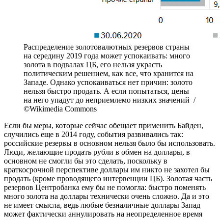
Распределение золотовалютных резервов страны
на середину 2019 года может успокаивать: много
золота в подвалах ЦБ, его нельзя украсть
политическим решением, как все, что хранится на
Западе. Однако успокаиваться нет причин: золото
нельзя быстро продать. А если попытаться, цены
на него упадут до неприемлемо низких значений /
©Wikimedia Commons
Если бы меры, которые сейчас обещает применить Байден,
случились еще в 2014 году, события развивались так:
российские резервы в основном нельзя было бы использовать.
Люди, желающие продать рубли в обмен на доллары, в
основном не смогли бы это сделать, поскольку в
краткосрочной перспективе доллары им никто не захотел бы
продать (кроме проводящего интервенции ЦБ). Золотая часть
резервов Центробанка ему бы не помогла: быстро поменять
много золота на доллары технически очень сложно. Да и это
не имеет смысла, ведь любые безналичные доллары Запад
может фактически аннулировать на неопределенное время