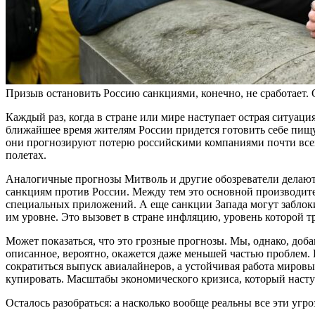
Призыв остановить Россию санкциями, конечно, не сработает. 
Каждый раз, когда в стране или мире наступает острая ситуаци
ближайшее время жителям России придется готовить себе пищу 
они прогнозируют потерю российскими компаниями почти всех
полетах.
Аналогичные прогнозы Митволь и другие обозреватели делают
санкциям против России. Между тем это основной производите
специальных приложений. А еще санкции Запада могут заблок
им уровне. Это вызовет в стране инфляцию, уровень которой тр
Может показаться, что это грозные прогнозы. Мы, однако, доб
описанное, вероятно, окажется даже меньшей частью проблем. 
сократиться выпуск авиалайнеров, а устойчивая работа мировы
купировать. Масштабы экономического кризиса, который насту
Осталось разобраться: а насколько вообще реальны все эти уг