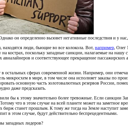
Однако он определенно вызовет негативные последствия и у нас,
я, находятся люди, бьющие во все колокола. Вот,
например
, Олег
на кострах, поскольку западные санкции, налагаемые на нашу ст
 авиалайнеров и соответствующее прекращение пассажирских ав
 в остальных сферах современной жизни. Например, они отмеча
ль микросхем в мире, в том числе она исполняет заказы по про
ировать основную часть золотовалютных резервов России, поме
удно даже предсказать.
авили бы к этому значительно более тревожные. Если санкции За
Потому что в этом случае на всей планете может на заметное вр
х бирж станет прошлым. К тому же тогда на Земле наступит зам
пит в этом случае, будут действительно беспрецедентными.
розы западных лидеров?