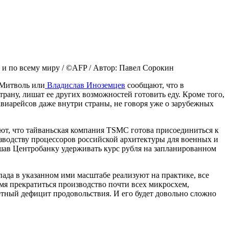
 и по всему миру / ©AFP / Автор: Павел Сорокин
 Митволь или
Владислав Иноземцев
сообщают, что в
рану, лишат ее других возможностей готовить еду. Кроме того,
иарейсов даже внутри страны, не говоря уже о зарубежных
ют, что тайваньская компания TSMC готова присоединиться к
изводству процессоров российской архитектуры для военных и
шав Центробанку удерживать курс рубля на запланированном
пада в указанном ими масштабе реализуют на практике, все
емя прекратиться производство почти всех микросхем,
етный дефицит продовольствия. И его будет довольно сложно