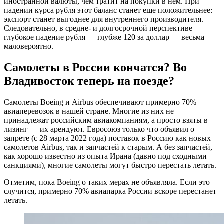
иностранной валюты, чем тратит на покупки в нем. При
падении курса рубля этот баланс станет еще положительнее:
экспорт станет выгоднее для внутреннего производителя.
Следовательно, в средне- и долгосрочной перспективе
глубокое падение рубля — глубже 120 за доллар — весьма
маловероятно.
Самолеты в России кончатся? Во
Владивосток теперь на поезде?
Самолеты Boeing и Airbus обеспечивают примерно 70%
авиаперевозок в нашей стране. Многие из них не
принадлежат российским авиакомпаниям, а просто взяты в
лизинг — их арендуют. Евросоюз только что объявил о
запрете (с 28 марта 2022 года) поставок в Россию как новых
самолетов Airbus, так и запчастей к старым. А без запчастей,
как хорошо известно из опыта Ирана (давно под сходными
санкциями), многие самолеты могут быстро перестать летать.
Отметим, пока Boeing о таких мерах не объявляла. Если это
случится, примерно 70% авиапарка России вскоре перестанет
летать.