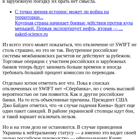
в зарубежную поездку их брать нет смысла.
С точки зрения истории: может ли война на
территории...
Крупная страна начинает боевые действия против куда
меньшей. Первая экспортирует нефть, вторая — ...
naked-science.ru
Из всего этого может показаться, что отключение от SWIFT не
столь страшно, но это не так. Внутренние российские
системы межбанковских расчетов не действуют за рубежом.
Торговые операции с участием российских и зарубежных
банков теперь будут занимать больше времени и иногда
требовать больший процент комиссии по переводам.
Отдельно хотим отметить вот что. Пока в списках
отключенных от SWIFT нет «Сбербанка», но с очень высокой
вероятностью он там появится. Как и другие российские
банки. На то есть объективные причины. Президент США
Джо Байден отметил, что «в случае падения Киева» будет еще
один пакет санкций. В районе украинской столицы идут бои,
и такой вариант исключать нельзя.
Но и на этом дело не остановится. В случае приведения
Украины к нейтральному статусу — а именно это видит своей
целью российское руководство — официальному Киеву