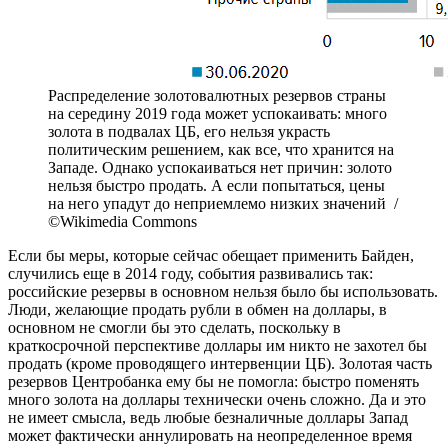
Распределение золотовалютных резервов страны
на середину 2019 года может успокаивать: много
золота в подвалах ЦБ, его нельзя украсть
политическим решением, как все, что хранится на
Западе. Однако успокаиваться нет причин: золото
нельзя быстро продать. А если попытаться, цены
на него упадут до неприемлемо низких значений /
©Wikimedia Commons
Если бы меры, которые сейчас обещает применить Байден,
случились еще в 2014 году, события развивались так:
российские резервы в основном нельзя было бы использовать.
Люди, желающие продать рубли в обмен на доллары, в
основном не смогли бы это сделать, поскольку в
краткосрочной перспективе доллары им никто не захотел бы
продать (кроме проводящего интервенции ЦБ). Золотая часть
резервов Центробанка ему бы не помогла: быстро поменять
много золота на доллары технически очень сложно. Да и это
не имеет смысла, ведь любые безналичные доллары Запад
может фактически аннулировать на неопределенное время