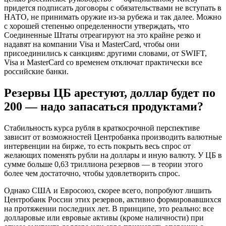
придется подписать договоры с обязательствами не вступать в
НАТО, не принимать оружие из-за рубежа и так далее. Можно
с хорошей степенью определенности утверждать, что
Соединенные Штаты отреагируют на это крайне резко и
надавят на компании Visa и MasterСard, чтобы они
присоединились к санкциям: другими словами, от SWIFT,
Visa и MasterCard со временем отключат практически все
российские банки.
Резервы ЦБ арестуют, доллар будет по
200 — надо запасаться продуктами?
Стабильность курса рубля в краткосрочной перспективе
зависит от возможностей Центробанка производить валютные
интервенции на бирже, то есть покрыть весь спрос от
желающих поменять рубли на доллары и иную валюту. У ЦБ в
сумме больше 0,63 триллиона резервов — в теории этого
более чем достаточно, чтобы удовлетворить спрос.
Однако США и Евросоюз, скорее всего, попробуют лишить
Центробанк России этих резервов, активно формировавшихся
на протяжении последних лет. В принципе, это реально: все
долларовые или евровые активы (кроме наличности) при