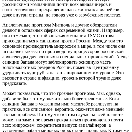
российскими компаниями почти всех авиалайнеров и
соответствующее прекращение пассажирских авиарейсов
даже внутри страны, не говоря уже о зарубежных полетах.
Аналогичные прогнозы Митволь и другие обозреватели
делают в остальных сферах современной жизни. Например,
они отмечают, что тайваньская компания TSMC готова
присоединиться к санкциям против России. Между тем это
основной производитель микросхем в мире, в том числе она
исполняет заказы по производству процессоров российской
архитектуры для военных и специальных приложений. А еще
санкции Запада могут заблокировать основную часть
золотовалютных резервов России, помешав Центробанку
удерживать курс рубля на запланированном им уровне. Это
вызовет в стране инфляцию, уровень которой трудно даже
предсказать.
Может показаться, что это грозные прогнозы. Мы, однако,
добавили бы к этому значительно более тревожные. Если
санкции Запада в указанном ими масштабе реализуют на
практике, все описанное, вероятно, окажется даже меньшей
частью проблем. Потому что в этом случае на всей планете
может на заметное время прекратиться производство почти
всех микросхем, сократиться выпуск авиалайнеров, а
устойчивая работа мировых бирж станет прошлым. К тому же