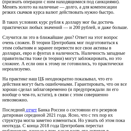
(признать операции с ним находящимися под санкциями).
Менять золото на наличные — долго, а для компенсации
резких скачков курса валют действовать нужно быстро.
В таких условиях курс рубля к доллару мог бы достичь
практически любых значений — и 200 рублей, и даже больше.
Случится ли это в ближайшие дни? Ответ на этот вопрос
очень сложен. В теории Центробанк мог подготовиться к
этим событиям и заранее перевести все свои активы в
долларах, евро и фунтах в наличность. Наличность западные
правительства тоже (в теории) могут заблокировать, но это
сложнее. А если они к этому не готовились, то практически
нереализуемо.
На практике наш ЦБ неоднократно показывал, что его
действия могут быть ошибочными. Гарантировать, что он все
хорошо сделал заблаговременно (и предупреждали ли его
вообще о чем-то, кстати), в связи с этим совершенно
невозможно.
Последний
отчет
Банка России о состоянии его резервов
датирован серединой 2021 года. Ясно, что с тех пор их
структура могла заметно измениться. Но узнать об этом пока
неоткуда. С конца 2018 года Центробанк перестал
публиковать данные о том, какая часть его активов в