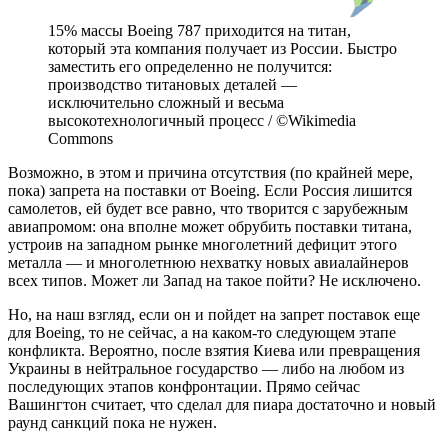
15% массы Boeing 787 приходится на титан,
который эта компания получает из России. Быстро
заместить его определенно не получится:
производство титановых деталей —
исключительно сложный и весьма
высокотехнологичный процесс / ©Wikimedia
Commons
Возможно, в этом и причина отсутствия (по крайней мере,
пока) запрета на поставки от Boeing. Если Россия лишится
самолетов, ей будет все равно, что творится с зарубежным
авиапромом: она вполне может обрубить поставки титана,
устроив на западном рынке многолетний дефицит этого
металла — и многолетнюю нехватку новых авиалайнеров
всех типов. Может ли Запад на такое пойти? Не исключено.
Но, на наш взгляд, если он и пойдет на запрет поставок еще
для Boeing, то не сейчас, а на каком-то следующем этапе
конфликта. Вероятно, после взятия Киева или превращения
Украины в нейтральное государство — либо на любом из
последующих этапов конфронтации. Прямо сейчас
Вашингтон считает, что сделал для пиара достаточно и новый
раунд санкций пока не нужен.