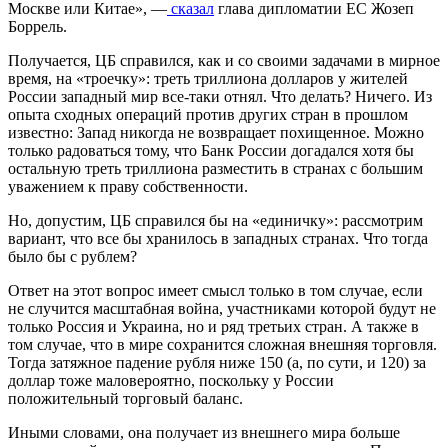
Москве или Китае», —
сказал
глава дипломатии ЕС Жозеп
Боррель.
Получается, ЦБ справился, как и со своими задачами в мирное
время, на «троечку»: треть триллиона долларов у жителей
России западный мир все-таки отнял. Что делать? Ничего. Из
опыта сходных операций против других стран в прошлом
известно: Запад никогда не возвращает похищенное. Можно
только радоваться тому, что Банк России догадался хотя бы
остальную треть триллиона разместить в странах с большим
уважением к праву собственности.
Но, допустим, ЦБ справился бы на «единичку»: рассмотрим
вариант, что все бы хранилось в западных странах. Что тогда
было бы с рублем?
Ответ на этот вопрос имеет смысл только в том случае, если
не случится масштабная война, участниками которой будут не
только Россия и Украина, но и ряд третьих стран. А также в
том случае, что в мире сохранится сложная внешняя торговля.
Тогда затяжное падение рубля ниже 150 (а, по сути, и 120) за
доллар тоже маловероятно, поскольку у России
положительный торговый баланс.
Иными словами, она получает из внешнего мира больше