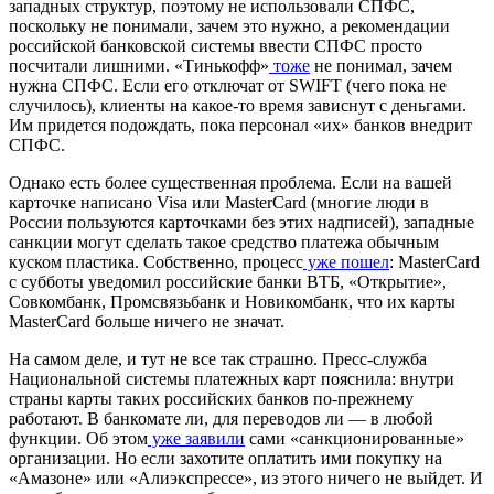
западных структур, поэтому не использовали СПФС,
поскольку не понимали, зачем это нужно, а рекомендации
российской банковской системы ввести СПФС просто
посчитали лишними. «Тинькофф»
тоже
не понимал, зачем
нужна СПФС. Если его отключат от SWIFT (чего пока не
случилось), клиенты на какое-то время зависнут с деньгами.
Им придется подождать, пока персонал «их» банков внедрит
СПФС.
Однако есть более существенная проблема. Если на вашей
карточке написано Visa или MasterCard (многие люди в
России пользуются карточками без этих надписей), западные
санкции могут сделать такое средство платежа обычным
куском пластика. Собственно, процесс
уже пошел
: MasterCard
с субботы уведомил российские банки ВТБ, «Открытие»,
Совкомбанк, Промсвязьбанк и Новикомбанк, что их карты
MasterCard больше ничего не значат.
На самом деле, и тут не все так страшно. Пресс-служба
Национальной системы платежных карт пояснила: внутри
страны карты таких российских банков по-прежнему
работают. В банкомате ли, для переводов ли — в любой
функции. Об этом
уже заявили
сами «санкционированные»
организации. Но если захотите оплатить ими покупку на
«Амазоне» или «Алиэкспрессе», из этого ничего не выйдет. И