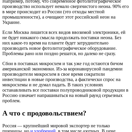
Например, потому, что современное фотолитографическое
производство использует немало сверхчистого неона. 90% его
в мире происходит из России (это отходы местной
промышленности), а очищают этот российский неон на
Украине.
Если Москва лишится всех видов ввозимой электроники, ей
не будет никакого смысла продолжать поставки неона. Без
них какое-то время на планете будет затруднительно
производить новое фотолитографическое оборудование.
Проблемы рано или поздно решатся, но далеко не сразу.
Сбои в поставках микросхем и так уже год остаются бичом
американской экономики. Из-за коронавирусной пандемии
производители микросхем в свое время сократили
инвестиции в новые производства, а фактически спрос на
микросхемы и не думал падать. В таких условиях
останавливать все поставки полупроводниковой продукции в
Россию означает напрашиваться на новый раунд серьезных
проблем.
А что с продовольствием?
Россия — крупнейший мировой экспортер не только
пшеницы, но
и удобрений
, в том числе азотных. В цене