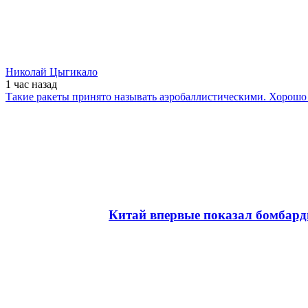
Николай Цыгикало
1 час
назад
Такие ракеты принято называть аэробаллистическими. Хорошо 
Китай впервые показал бомбард