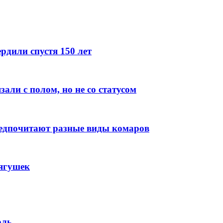
рдили спустя 150 лет
али с полом, но не со статусом
редпочитают разные виды комаров
лягушек
оль