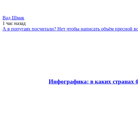
Вад Шмак
1 час
назад
А в попугаях посчитали? Нет чтобы написать объём пресной во
Инфографика: в каких странах б