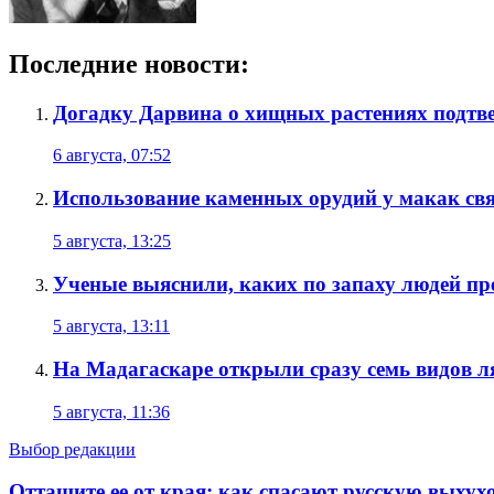
Последние новости:
Догадку Дарвина о хищных растениях подтве
6 августа, 07:52
Использование каменных орудий у макак связ
5 августа, 13:25
Ученые выяснили, каких по запаху людей п
5 августа, 13:11
На Мадагаскаре открыли сразу семь видов 
5 августа, 11:36
Выбор редакции
Оттащите ее от края: как спасают русскую выхух