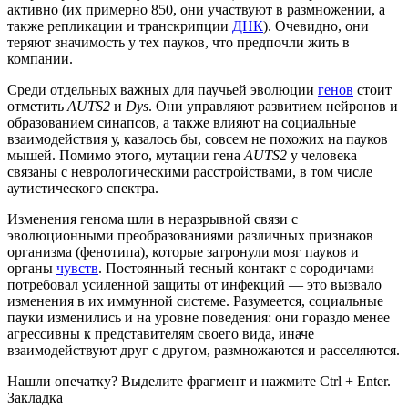
активно (их примерно 850, они участвуют в размножении, а
также репликации и транскрипции
ДНК
). Очевидно, они
теряют значимость у тех пауков, что предпочли жить в
компании.
Среди отдельных важных для паучьей эволюции
генов
стоит
отметить
AUTS2
и
Dys
. Они управляют развитием нейронов и
образованием синапсов, а также влияют на социальные
взаимодействия у, казалось бы, совсем не похожих на пауков
мышей. Помимо этого, мутации гена
AUTS2
у человека
связаны с неврологическими расстройствами, в том числе
аутистического спектра.
Изменения генома шли в неразрывной связи с
эволюционными преобразованиями различных признаков
организма (фенотипа), которые затронули мозг пауков и
органы
чувств
. Постоянный тесный контакт с сородичами
потребовал усиленной защиты от инфекций — это вызвало
изменения в их иммунной системе. Разумеется, социальные
пауки изменились и на уровне поведения: они гораздо менее
агрессивны к представителям своего вида, иначе
взаимодействуют друг с другом, размножаются и расселяются.
Нашли опечатку? Выделите фрагмент и нажмите Ctrl + Enter.
Закладка