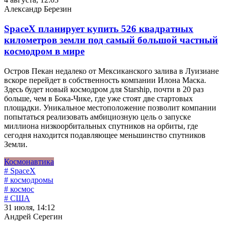
Александр Березин
SpaceX планирует купить 526 квадратных
километров земли под самый большой частный
космодром в мире
Остров Пекан недалеко от Мексиканского залива в Луизиане
вскоре перейдет в собственность компании Илона Маска.
Здесь будет новый космодром для Starship, почти в 20 раз
больше, чем в Бока-Чике, где уже стоят две стартовых
площадки. Уникальное местоположение позволит компании
попытаться реализовать амбициозную цель о запуске
миллиона низкоорбитальных спутников на орбиты, где
сегодня находится подавляющее меньшинство спутников
Земли.
Космонавтика
# SpaceX
# космодромы
# космос
# США
31 июля, 14:12
Андрей Серегин