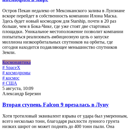
Остров Пекан недалеко от Мексиканского залива в Луизиане
вскоре перейдет в собственность компании Илона Маска.
Здесь будет новый космодром для Starship, почти в 20 раз
больше, чем в Бока-Чике, где уже стоят две стартовых
площадки. Уникальное местоположение позволит компании
попытаться реализовать амбициозную цель о запуске
миллиона низкоорбитальных спутников на орбиты, где
сегодня находится подавляющее меньшинство спутников
Земли.
Космонавтика
# SpaceX
# космодромы
# космос
# США
5 августа, 10:09
Александр Березин
Вторая ступень Falcon 9 врезалась в Луну
Хотя тротиловый эквивалент взрыва от удара был умеренным,
всего несколько тонн, благодаря рыхлости лунного грунта
низких широт он может поднять до 400 тонн пыли. Она