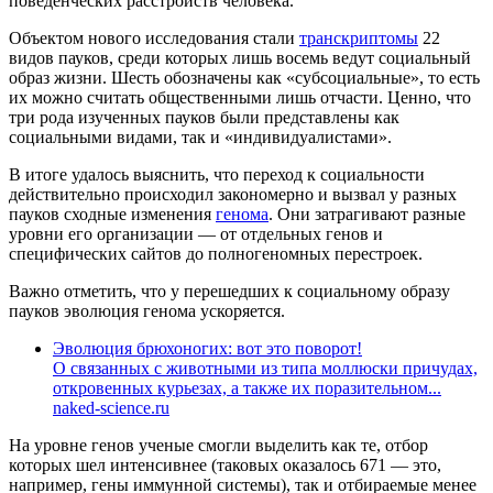
поведенческих расстройств человека.
Объектом нового исследования стали
транскриптомы
22
видов пауков, среди которых лишь восемь ведут социальный
образ жизни. Шесть обозначены как «субсоциальные», то есть
их можно считать общественными лишь отчасти. Ценно, что
три рода изученных пауков были представлены как
социальными видами, так и «индивидуалистами».
В итоге удалось выяснить, что переход к социальности
действительно происходил закономерно и вызвал у разных
пауков сходные изменения
генома
. Они затрагивают разные
уровни его организации — от отдельных генов и
специфических сайтов до полногеномных перестроек.
Важно отметить, что у перешедших к социальному образу
пауков эволюция генома ускоряется.
Эволюция брюхоногих: вот это поворот!
О связанных с животными из типа моллюски причудах,
откровенных курьезах, а также их поразительном...
naked-science.ru
На уровне генов ученые смогли выделить как те, отбор
которых шел интенсивнее (таковых оказалось 671 — это,
например, гены иммунной системы), так и отбираемые менее