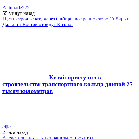
Autotrade222
55 минут
назад
Пусть строят сразу через Сибирь, все равно скоро Сибирь и
Дальний Восток отойдут Китаю.
Китай приступил к
строительству транспортного кольца длиной 27
тысяч километров
cijic
2 часа
назад
Александр, да-да, я неправильно прочитал.