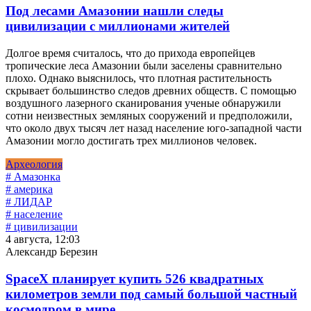
Под лесами Амазонии нашли следы
цивилизации с миллионами жителей
Долгое время считалось, что до прихода европейцев
тропические леса Амазонии были заселены сравнительно
плохо. Однако выяснилось, что плотная растительность
скрывает большинство следов древних обществ. С помощью
воздушного лазерного сканирования ученые обнаружили
сотни неизвестных земляных сооружений и предположили,
что около двух тысяч лет назад население юго-западной части
Амазонии могло достигать трех миллионов человек.
Археология
# Амазонка
# америка
# ЛИДАР
# население
# цивилизации
4 августа, 12:03
Александр Березин
SpaceX планирует купить 526 квадратных
километров земли под самый большой частный
космодром в мире