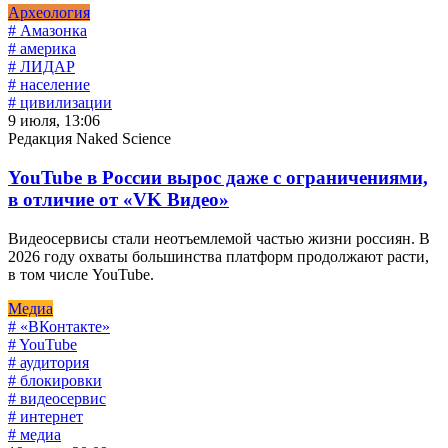
Археология
# Амазонка
# америка
# ЛИДАР
# население
# цивилизации
9 июля, 13:06
Редакция Naked Science
YouTube в России вырос даже с ограничениями,
в отличие от «VK Видео»
Видеосервисы стали неотъемлемой частью жизни россиян. В
2026 году охваты большинства платформ продолжают расти,
в том числе YouTube.
Медиа
# «ВКонтакте»
# YouTube
# аудитория
# блокировки
# видеосервис
# интернет
# медиа