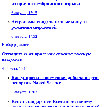
из причин кембрийского взрыва
6 августа, 15:15
Астрономы увидели первые минуты
рождения сверхновой
6 августа, 14:52
Выбор редакции
Оттащите ее от края: как спасают русскую
выхухоль
4 августа, 16:16
Как устроена современная добыча нефти:
репортаж Naked Science
3 августа, 13:03
Конец стандартной Вселенной: почему
космологи снова спорят о природе темной