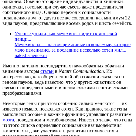
ближнем. Обычно это яркие индивидуалисты и хищники-
одиночки, готовые при случае съесть даже представителя
собственного вида. Однако переход к социальности
независимо друг от друга все же совершили как минимум 22
вида пауков, представляющие восемь родов и шесть семейств.
Ученые узнали, как мечехвост видит сквозь свой
панци...
Мечехвосты — настоящие живые ископаемые, которые
мало изменились за последние несколько сотен мил...
naked-science.ru
Именно на таких нестандартных паукообразных обратили
внимание авторы
статьи
в
Nature Communication
. Их
интересовало, как общественный образ жизни сказался на
геноме пауков, ведь известно, что у других животных он
связан с определенными и в целом схожими генетическими
преобразованиями.
Некоторые гены при этом особенно сильно меняются — их
известно немало, несколько сотен. Как правило, такие гены
выполняют особые и важные функции: управляют развитием
мозга
, поведением и метаболизмом. Известно также, что гены
из этого списка определяют социальные взаимодействия
животных и даже участвуют в развитии психических и