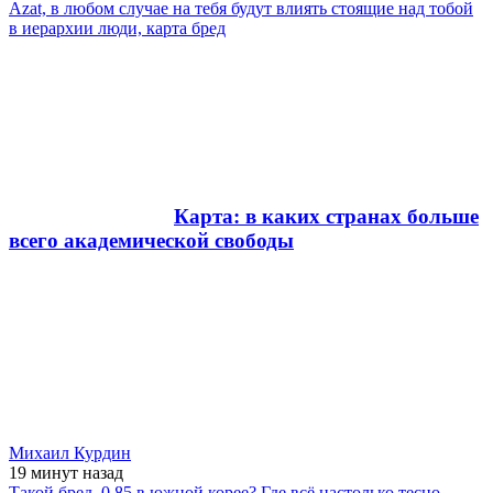
Azat, в любом случае на тебя будут влиять стоящие над тобой
в иерархии люди, карта бред
Карта: в каких странах больше
всего академической свободы
Михаил Курдин
19 минут
назад
Такой бред, 0,85 в южной корее? Где всё настолько тесно