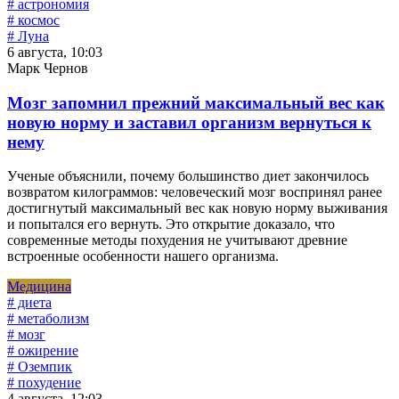
# астрономия
# космос
# Луна
6 августа, 10:03
Марк Чернов
Мозг запомнил прежний максимальный вес как
новую норму и заставил организм вернуться к
нему
Ученые объяснили, почему большинство диет закончилось
возвратом килограммов: человеческий мозг воспринял ранее
достигнутый максимальный вес как новую норму выживания
и попытался его вернуть. Это открытие доказало, что
современные методы похудения не учитывают древние
встроенные особенности нашего организма.
Медицина
# диета
# метаболизм
# мозг
# ожирение
# Оземпик
# похудение
4 августа, 12:03