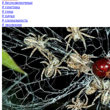
# беспозвоночные
# генетика
# гены
# пауки
# социальность
# эволюция