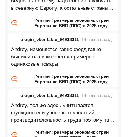
бедность поэтому надо Россию включать
в северную Европу, а остальные страны
восточной Европы в центральную
Рейтинг: размеры экономик стран
Европы по ВВП (ППС) в 2025 году
ulogin_vkontakte_94938311
14 часов
назад
Andrey, изменяется гавно форд гавно
бьюик и ваз измеряется примерно
одинаковые товары
Рейтинг: размеры экономик стран
Европы по ВВП (ППС) в 2025 году
ulogin_vkontakte_94938311
14 часов
назад
Andrey, только здесь учитывается
функционал и уровень технологий,
производителельность труда поэтому твой
пример глупый
Рейтинг: размеры экономик стран