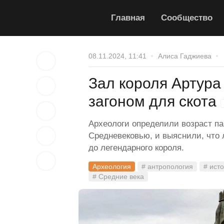
Главная
Сообщество
08.11.2024, 11:41
Алиса Гаджиева
Зал короля Артура
загоном для скота
Археологи определили возраст па
Средневековью, и выяснили, что 
до легендарного короля.
Археология
# антропология
# ист
# Средние века