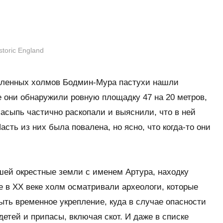
toric England
тдаленных холмов Бодмин-Мура пастухи нашли
 они обнаружили ровную площадку 47 на 20 метров,
сыпь частично раскопали и выяснили, что в ней
сть из них была повалена, но ясно, что когда-то они
шей окрестные земли с именем Артура, находку
е в XX веке холм осматривали археологи, которые
ыть временное укрепление, куда в случае опасности
етей и припасы, включая скот. И даже в списке