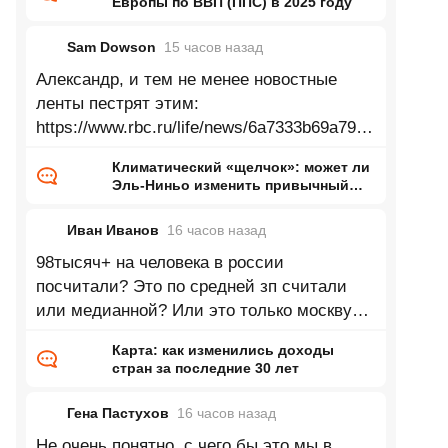
Европы по ВВП (ППС) в 2025 году
Sam Dowson
15 часов
назад
Александр, и тем не менее новостные
ленты пестрят этим:
https://www.rbc.ru/life/news/6a7333b69a7947
33d24bac90 Зеленеющие Сахара,
Климатический «щелчок»: может ли
Аттакама, Аризона, Гоби, Такламакан и
Эль-Ниньо изменить привычный
нам мир
Иван Иванов
16 часов
назад
98тысяч+ на человека в россии
посчитали? Это по средней зп считали
или медианной? Или это только москву
посчитали? Согласно данным в 2025 году
Карта: как изменились доходы
доля
стран за последние 30 лет
Гена Пастухов
16 часов
назад
Не очень понятно, с чего бы это мы в