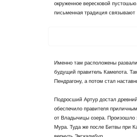
окруженное вересковой пустошью.
письменная традиция связывают 
Именно там расположены развалин
будущий правитель Камелота. Т
Пендрагону, а потом стал наставн
Подросший Артур достал древний 
обеспечило правителя приличным
от Владычицы озера. Произошло э
Мура. Туда же после Битвы при К
вернуть Экскалибур.