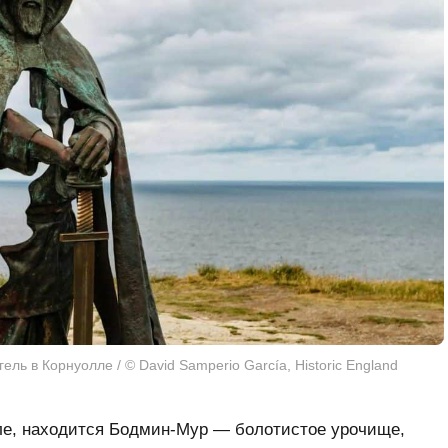
ель в Корнуолле / © David Samperio García, Historic England
лле, находится Бодмин-Мур — болотистое урочище,