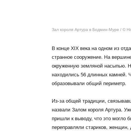
Зал короля Артура в Бодмин-Муре / © His
В конце XIX века на одном из о
странное сооружение. На вершине
окруженную земляной насыпью. На
находились 56 длинных камней. Ча
образовывали общий периметр.
Из-за общей традиции, связывав
назвали Залом короля Артура. Уж
пришли к выводу, что это могло б
переправляли стариков, женщин, д