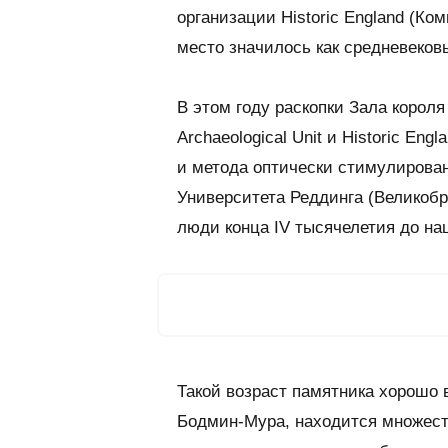
организации
Historic England
(Ком
место значилось как средневеков
В этом году раскопки Зала корол
Archaeological Unit
и
Historic Engl
и метода оптически стимулиров
Университета Реддинга (Великобр
люди конца IV тысячелетия до наш
Такой возраст памятника хорошо в
Бодмин-Мура, находится множест