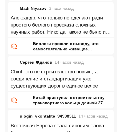
Madi Niyazov
3 часа
назад
Александр, что только не сделают ради
простого беглого пересказа сложных
научных работ. Никогда такого не было и
вот опять.
Биологи пришли к выводу, что
самостоятельно живущие
организмы возникли дважды
Сергей Жданов
14 часов
назад
Chiril, это не строительство новых , а
соединение и стандартизация уже
существующих дорог в единое целое
Китай приступил к строительству
транспортного кольца длиной 27
тысяч километров
ulogin_vkontakte_94938311
14 часов
назад
Восточная Европа стала синоним слова