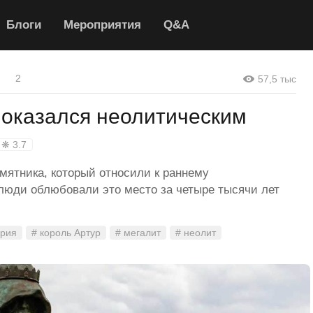
Блоги
Мероприятия
Q&A
2
57,5 тыс
 оказался неолитическим
❋ 3.7
мятника, который относили к раннему
люди облюбовали это место за четыре тысячи лет
ория
# король Артур
# мегалит
# неолит