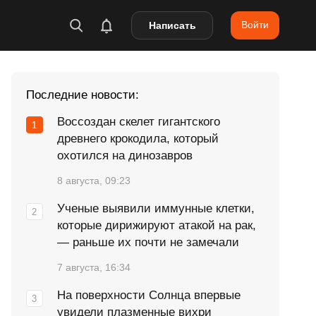
Войти
Написать
Последние новости:
Воссоздан скелет гигантского
древнего крокодила, который
охотился на динозавров
8 августа, 09:23
Ученые выявили иммунные клетки,
которые дирижируют атакой на рак,
— раньше их почти не замечали
7 августа, 16:34
На поверхности Солнца впервые
увидели плазменные вихри