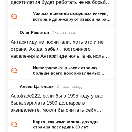
десятилетия будет работать не на борьбу
с онкологией а как биологическое
Ученые выявили иммунные клетки,
которые дирижируют атакой на рак,
— раньше их почти не замечали
Олег Решетов
2 часа
назад
Антарктиду не посчитали, хоть это и не
страна. Ах да, забыл, постоянного
населения в Антарктиде ноль, а на ноль
делить нельзя))
Инфографика: в каких странах
больше всего возобновляемых
запасов пресной воды на одного
жителя
Алесь Цагельскi
2 часа
назад
Autotrade222, если бы в 1995 году у вас
была зарплата 1500 долларов в
эквиваленте, могли бы считать себя
олигархом. А сейчас это просто обычная
Карта: как изменились доходы
зарплата
стран за последние 30 лет